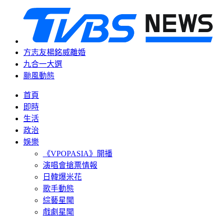
方志友楊銘威離婚
九合一大選
颱風動態
首頁
即時
生活
政治
娛樂
《VPOPASIA》開播
演唱會搶票情報
日韓爆米花
歌手動態
綜藝星聞
戲劇星聞