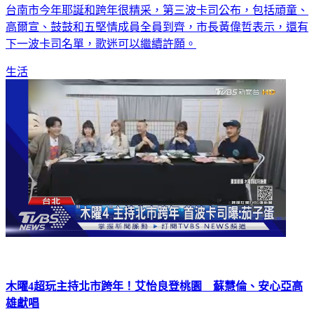
台南市今年耶誕和跨年很精采，第三波卡司公布，包括頑童、
高爾宣、鼓鼓和五堅情成員全員到齊，市長黃偉哲表示，還有
下一波卡司名單，歌迷可以繼續許願。
生活
木曜4超玩主持北市跨年！艾怡良登桃園 蘇慧倫、安心亞高
雄獻唱