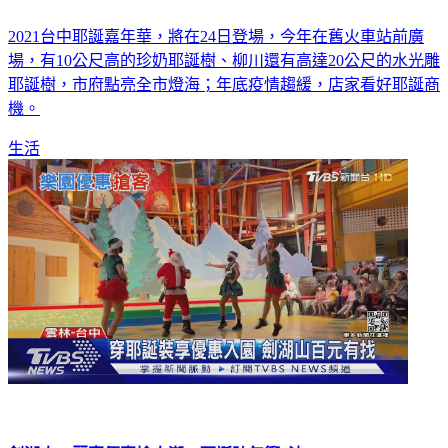
2021台中耶誕嘉年華，將在24日登場，今年在舊火車站前廣
場，有10公尺高的珍奶耶誕樹、柳川還有高達20公尺的水光雕
耶誕樹，市府點亮全市燈海；年底疫情趨緩，店家看好耶誕商
機。
生活