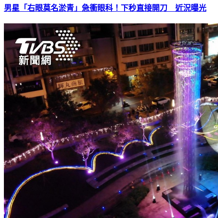
男星「右眼莫名淤青」急衝眼科！下秒直接開刀 近況曝光