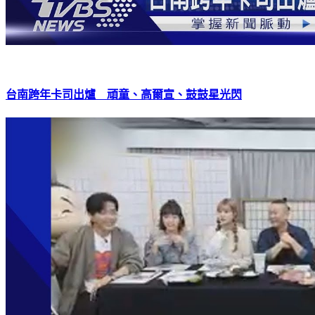
台南跨年卡司出爐 頑童、高爾宣、鼓鼓星光閃