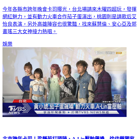
今年各縣市跨年晚會卡司曝光，台北場請來木曜四超玩，發揮
網紅魅力，並有動力火車合作茄子蛋演出，桃園則是請歌后艾
怡良表演，另外高雄陣容也很驚豔，找來蘇慧倫、安心亞及郭
書瑤三大女神接力熱唱。
娛樂
北市跨年卡司！梁靜茹打頭陣、A-Lin壓軸飆嗓 徐佳瑩獨家