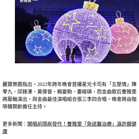
麗寶樂園指出，2022年跨年晚會首播星光卡司有「五堅情」陳
零九、邱鋒澤、黃偉晉、賴晏駒、婁峻碩，而金曲歌后曹雅雯
將壓軸演出，與金曲最佳演唱組合張三李四合唱，晚會將由咖
啡糖賢齡擔任主持。
更多新聞：
開唱前隱疾發作！曹雅雯「急送醫治療」淚許願健
康