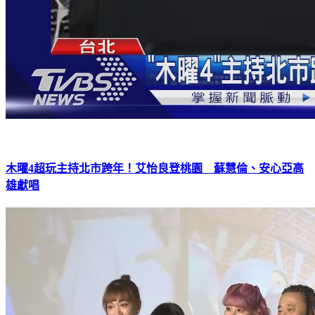
木曜4超玩主持北市跨年！艾怡良登桃園 蘇慧倫、安心亞高
雄獻唱