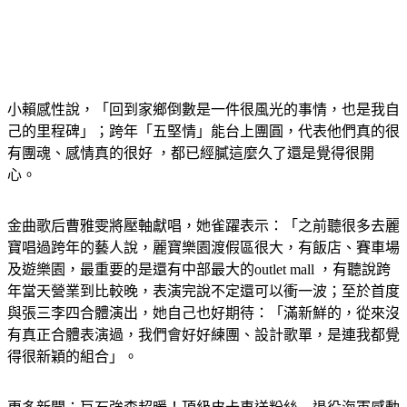
小賴感性說，「回到家鄉倒數是一件很風光的事情，也是我自
己的里程碑」；跨年「五堅情」能台上團圓，代表他們真的很
有團魂、感情真的很好 ，都已經膩這麼久了還是覺得很開
心。
金曲歌后曹雅雯將壓軸獻唱，她雀躍表示：「之前聽很多去麗
寶唱過跨年的藝人說，麗寶樂園渡假區很大，有飯店、賽車場
及遊樂園，最重要的是還有中部最大的outlet mall ，有聽說跨
年當天營業到比較晚，表演完說不定還可以衝一波；至於首度
與張三李四合體演出，她自己也好期待：「滿新鮮的，從來沒
有真正合體表演過，我們會好好練團、設計歌單，是連我都覺
得很新穎的組合」。