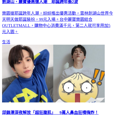
劍湖山、麗寶優惠搶人潮 耶誕跨年衝2波
樂園搶耶誕跨年人潮，紛紛推出優惠活動，雲林劍湖山世界今
天明天做耶誕裝扮，99元入場。台中麗寶樂園結合
OUTLETMALL，購物中心消費滿千元，第二人就可享用加5
元入園。
生活
邱鋒澤深夜解放「超狂腹肌」 9萬人鼻血狂噴嗨炸！