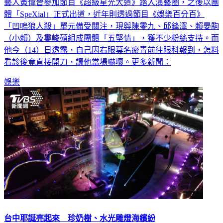
藝人黃偉晉參加節目《超級星光大道》踏入演藝圈，之後以團
體「SpeXial」正式出道，近年則透過節目《娛樂百分百》
「凹嗚狼人殺」單元備受關注，現與陳零九、邱鋒澤、賴晏駒
（小賴）及婁峻碩組成團體「五堅情」，獲不少粉絲支持。而
他今（14）日透露，自己因右眼莫名瘀青前往眼科報到，怎料
看診後竟直接開刀，讓他當場嚇壞。更多新聞：
娛樂
台中耶誕亮起來 珍奶樹、水光雕燈海繽紛