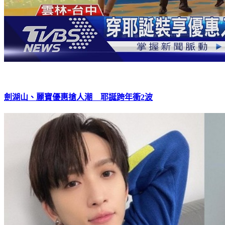
劍湖山、麗寶優惠搶人潮 耶誕跨年衝2波