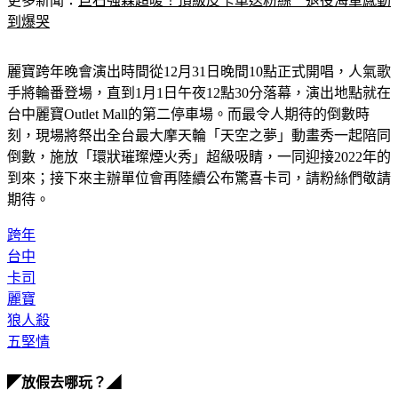
更多新聞：
巨石強森超暖！頂級皮卡車送粉絲　退役海軍感動
到爆哭
麗寶跨年晚會演出時間從12月31日晚間10點正式開唱，人氣歌
手將輪番登場，直到1月1日午夜12點30分落幕，演出地點就在
台中麗寶Outlet Mall的第二停車場。而最令人期待的倒數時
刻，現場將祭出全台最大摩天輪「天空之夢」動畫秀一起陪同
倒數，施放「環狀璀璨煙火秀」超級吸睛，一同迎接2022年的
到來；接下來主辦單位會再陸續公布驚喜卡司，請粉絲們敬請
期待。
跨年
台中
卡司
麗寶
狼人殺
五堅情
◤放假去哪玩？◢