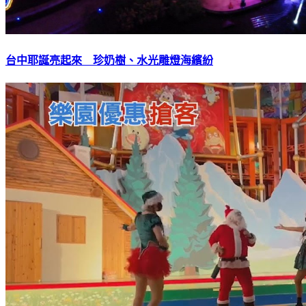
台中耶誕亮起來 珍奶樹、水光雕燈海繽紛