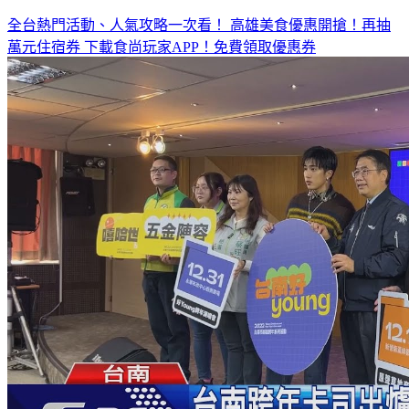
全台熱門活動、人氣攻略一次看！
高雄美食優惠開搶！再抽
萬元住宿券
下載食尚玩家APP！免費領取優惠券