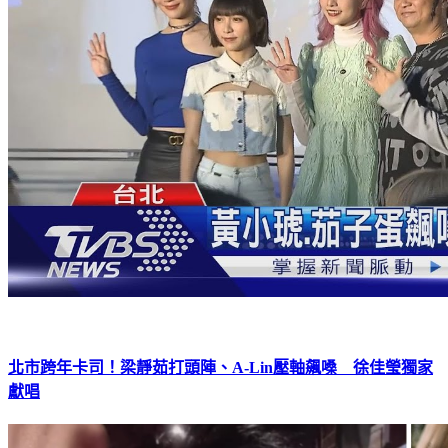
北市跨年卡司！梁靜茹打頭陣、A-Lin壓軸飆嗓 徐佳瑩獨家
獻唱