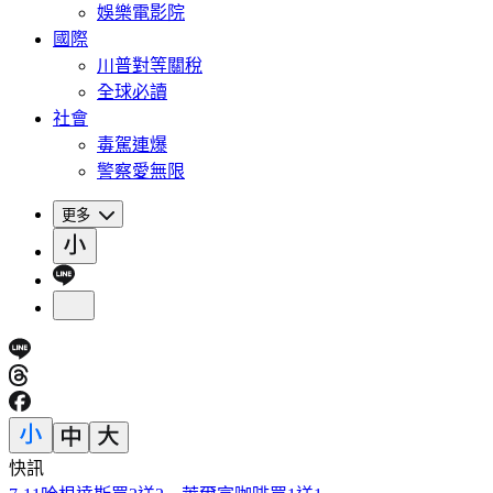
娛樂電影院
國際
川普對等關稅
全球必讀
社會
毒駕連爆
警察愛無限
更多
快訊