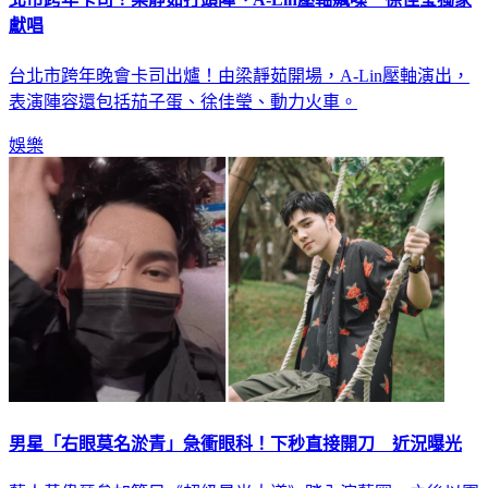
獻唱
台北市跨年晚會卡司出爐！由梁靜茹開場，A-Lin壓軸演出，
表演陣容還包括茄子蛋、徐佳瑩、動力火車。
娛樂
男星「右眼莫名淤青」急衝眼科！下秒直接開刀 近況曝光