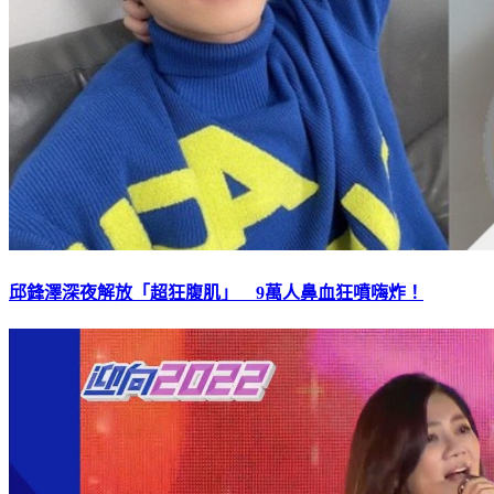
邱鋒澤深夜解放「超狂腹肌」 9萬人鼻血狂噴嗨炸！