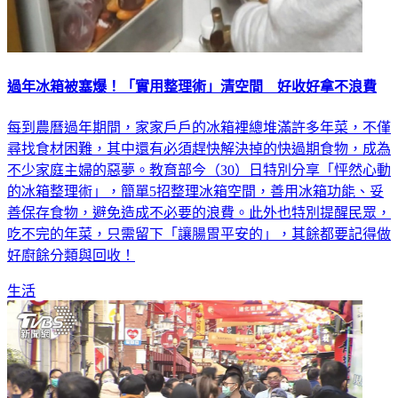
過年冰箱被塞爆！「實用整理術」清空間 好收好拿不浪費
每到農曆過年期間，家家戶戶的冰箱裡總堆滿許多年菜，不僅
尋找食材困難，其中還有必須趕快解決掉的快過期食物，成為
不少家庭主婦的惡夢。教育部今（30）日特別分享「怦然心動
的冰箱整理術」，簡單5招整理冰箱空間，善用冰箱功能、妥
善保存食物，避免造成不必要的浪費。此外也特別提醒民眾，
吃不完的年菜，只需留下「讓腸胃平安的」，其餘都要記得做
好廚餘分類與回收！
生活