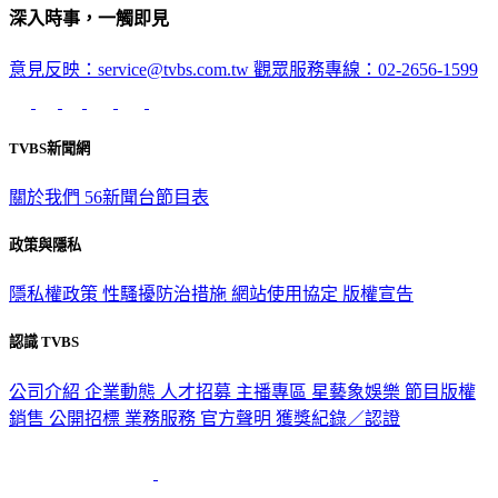
意見反映：service@tvbs.com.tw
觀眾服務專線：02-2656-1599
TVBS新聞網
關於我們
56新聞台節目表
政策與隱私
隱私權政策
性騷擾防治措施
網站使用協定
版權宣告
認識 TVBS
公司介紹
企業動態
人才招募
主播專區
星藝象娛樂
節目版權
銷售
公開招標
業務服務
官方聲明
獲獎紀錄／認證
2026 © TVBS Media Inc. All Rights Reserved. 台北市內湖區瑞