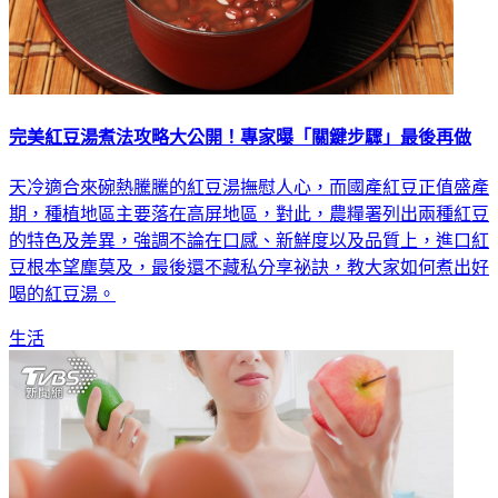
完美紅豆湯煮法攻略大公開！專家曝「關鍵步驟」最後再做
天冷適合來碗熱騰騰的紅豆湯撫慰人心，而國產紅豆正值盛產
期，種植地區主要落在高屏地區，對此，農糧署列出兩種紅豆
的特色及差異，強調不論在口感、新鮮度以及品質上，進口紅
豆根本望塵莫及，最後還不藏私分享祕訣，教大家如何煮出好
喝的紅豆湯。
生活