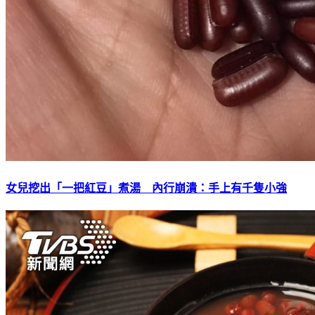
女兒挖出「一把紅豆」煮湯 內行崩潰：手上有千隻小強