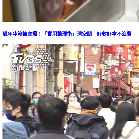
過年冰箱被塞爆！「實用整理術」清空間 好收好拿不浪費