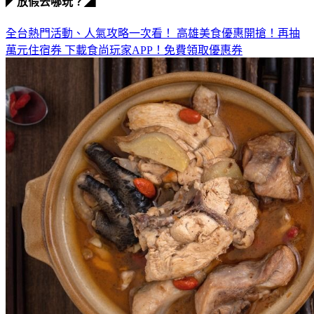
全台熱門活動、人氣攻略一次看！
高雄美食優惠開搶！再抽
萬元住宿券
下載食尚玩家APP！免費領取優惠券