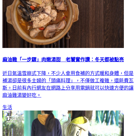
麻油雞「一步驟」肉嫩湯甜 老饕實作讚：冬天都被點亮
近日氣溫雪崩式下降，不少人會用食補的方式暖和身體，但是
補湯卻是很多主婦的「頭痛料理」，不僅做工複雜，還耗費瓦
斯。日前有內行網友在網路上分享用電鍋就可以快速方便的讓
麻油雞湯變好吃。
生活