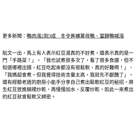
更多新聞：
鴨肉漲2到3成　冬令進補薑母鴨、當歸鴨喊漲
貼文一出，馬上有人表示紅豆湯真的不好煮，還表示真的是一
門「手路菜！」，「我也試煮很多次了，看了很多食譜，但不
知道哪裡出錯，紅豆吃起來都沒有很鬆軟，真的好難啊！」、
「我媽超會煮，但我覺得技術含量太高，我就先不獻醜了」，
還有經驗老道的廚房小能手分享自己煮出鬆軟紅豆的秘招，將
生紅豆放進鍋裡炒乾，再慢慢加水，反覆炒乾，如此一來煮出
的紅豆就會鬆軟又綿密。