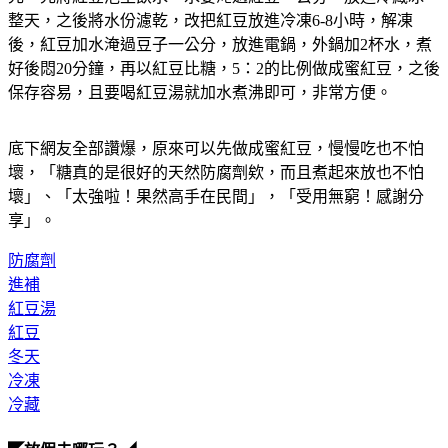
後，紅豆加水淹過豆子一公分，放進電鍋，外鍋加2杯水，煮
好後悶20分鐘，再以紅豆比糖，5：2的比例做成蜜紅豆，之後
保存容易，且要喝紅豆湯就加水煮沸即可，非常方便。
底下網友全部讚爆，原來可以先做成蜜紅豆，慢慢吃也不怕
壞，「糖真的是很好的天然防腐劑欸，而且煮起來放也不怕
壞」、「太強啦！果然高手在民間」，「受用無窮！感謝分
享」。
防腐劑
進補
紅豆湯
紅豆
冬天
冷凍
冷藏
◤放假去哪玩？◢