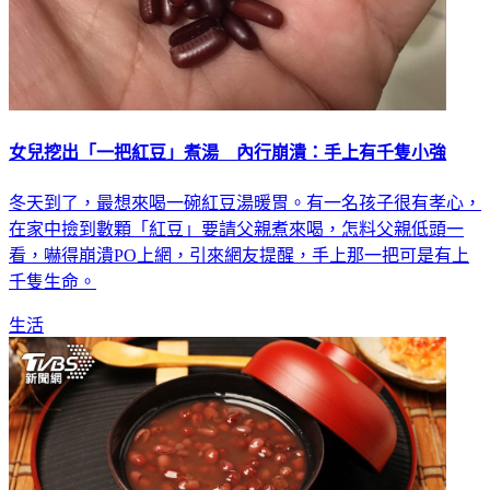
女兒挖出「一把紅豆」煮湯 內行崩潰：手上有千隻小強
冬天到了，最想來喝一碗紅豆湯暖胃。有一名孩子很有孝心，
在家中撿到數顆「紅豆」要請父親煮來喝，怎料父親低頭一
看，嚇得崩潰PO上網，引來網友提醒，手上那一把可是有上
千隻生命。
生活