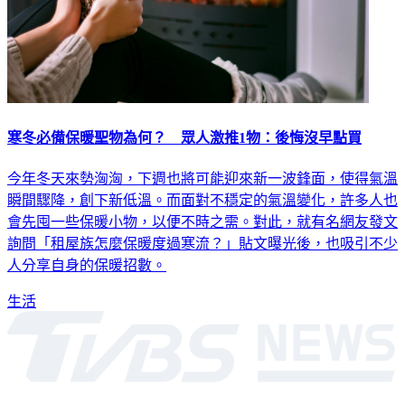
寒冬必備保暖聖物為何？ 眾人激推1物：後悔沒早點買
今年冬天來勢洶洶，下週也將可能迎來新一波鋒面，使得氣溫
瞬間驟降，創下新低溫。而面對不穩定的氣溫變化，許多人也
會先囤一些保暖小物，以便不時之需。對此，就有名網友發文
詢問「租屋族怎麼保暖度過寒流？」貼文曝光後，也吸引不少
人分享自身的保暖招數。
生活
深入時事，一觸即見