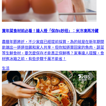
買年菜食材前必看！達人授「保存6妙招」：米冷凍再冷藏
農曆年節將近，不少家庭已經提前採買，為的就是在新年期間
能端出一道道佳餚和家人共享。但你知道買回家的魚肉、蔬菜
等生鮮食材，要怎麼保存才能真正保鮮嗎？家事達人提醒，食
材進冰箱之前，有些步驟千萬不能省！
生活