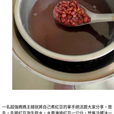
一名超強媽媽主婦就將自己煮紅豆的拿手絕活跟大家分享，首
先，先將紅豆泡生飲水，水要淹過紅豆一公分，放進冷藏冰一
整天，之後將水份濾乾，改把紅豆放進冷凍6-8小時，解凍