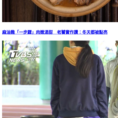
麻油雞「一步驟」肉嫩湯甜 老饕實作讚：冬天都被點亮