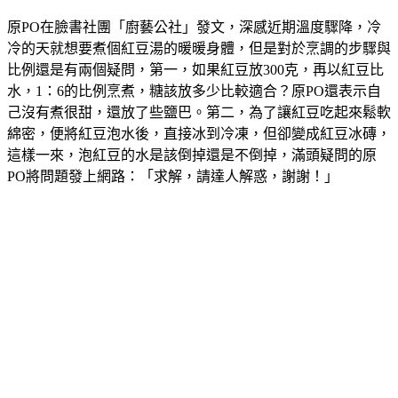
原PO在臉書社團「廚藝公社」發文，深感近期溫度驟降，冷
冷的天就想要煮個紅豆湯的暖暖身體，但是對於烹調的步驟與
比例還是有兩個疑問，第一，如果紅豆放300克，再以紅豆比
水，1：6的比例烹煮，糖該放多少比較適合？原PO還表示自
己沒有煮很甜，還放了些鹽巴。第二，為了讓紅豆吃起來鬆軟
綿密，便將紅豆泡水後，直接冰到冷凍，但卻變成紅豆冰磚，
這樣一來，泡紅豆的水是該倒掉還是不倒掉，滿頭疑問的原
PO將問題發上網路：「求解，請達人解惑，謝謝！」