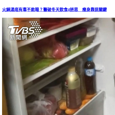
火鍋湯底有毒不能喝？醫破冬天飲食4迷思 瘦身靠這關鍵