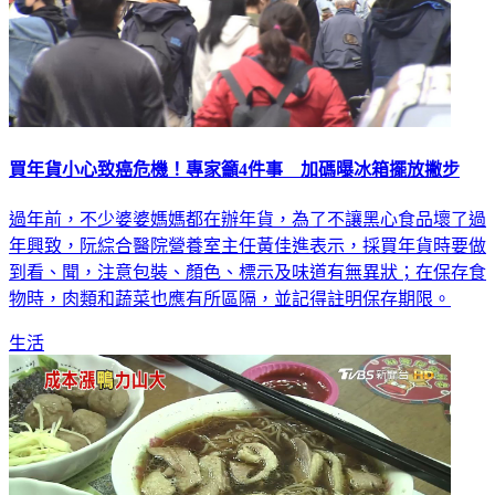
買年貨小心致癌危機！專家籲4件事 加碼曝冰箱擺放撇步
過年前，不少婆婆媽媽都在辦年貨，為了不讓黑心食品壞了過
年興致，阮綜合醫院營養室主任黃佳進表示，採買年貨時要做
到看、聞，注意包裝、顏色、標示及味道有無異狀；在保存食
物時，肉類和蔬菜也應有所區隔，並記得註明保存期限。
生活