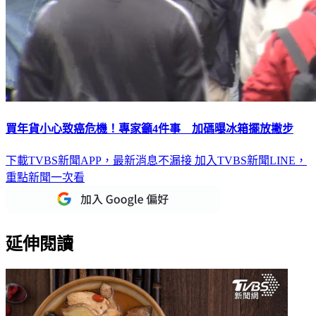
買年貨小心致癌危機！專家籲4件事 加碼曝冰箱擺放撇步
下載TVBS新聞APP，最新消息不漏接
加入TVBS新聞LINE，
重點新聞一次看
延伸閱讀