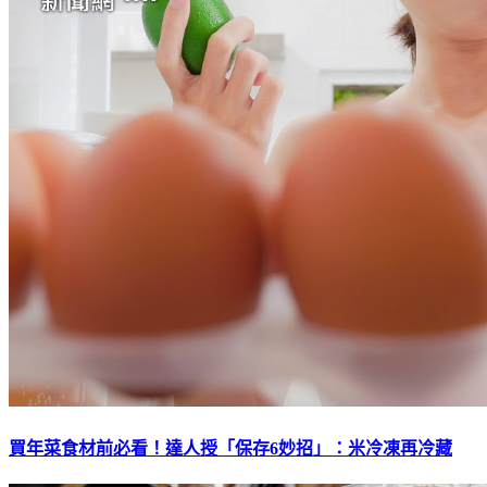
買年菜食材前必看！達人授「保存6妙招」：米冷凍再冷藏