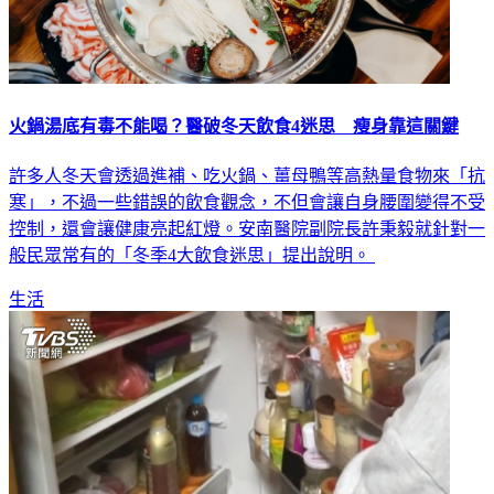
火鍋湯底有毒不能喝？醫破冬天飲食4迷思 瘦身靠這關鍵
許多人冬天會透過進補、吃火鍋、薑母鴨等高熱量食物來「抗
寒」，不過一些錯誤的飲食觀念，不但會讓自身腰圍變得不受
控制，還會讓健康亮起紅燈。安南醫院副院長許秉毅就針對一
般民眾常有的「冬季4大飲食迷思」提出說明。
生活