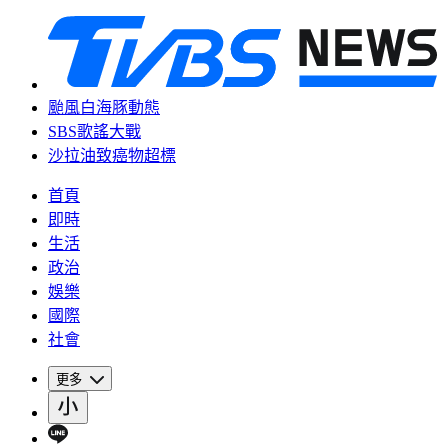
颱風白海豚動態
SBS歌謠大戰
沙拉油致癌物超標
首頁
即時
生活
政治
娛樂
國際
社會
更多