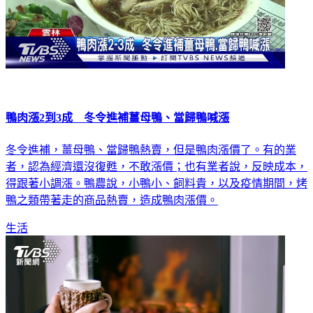
鴨肉漲2到3成 冬令進補薑母鴨、當歸鴨喊漲
冬令進補，薑母鴨、當歸鴨熱賣，但是鴨肉漲價了。有的業
者，認為經濟還沒復甦，不敢漲價；也有業者說，反映成本，
得跟著小調漲。鴨農說，小鴨小、飼料貴，以及疫情期間，烤
鴨之類帶著走的商品熱賣，造成鴨肉漲價。
生活