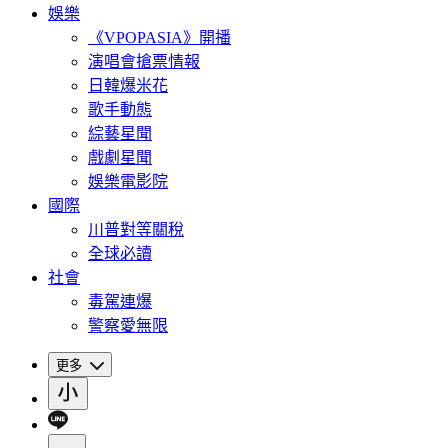
娛樂
《VPOPASIA》開播
演唱會搶票情報
日韓爆米花
歌手動態
綜藝星聞
戲劇星聞
娛樂電影院
國際
川普對等關稅
全球必讀
社會
毒駕連爆
警察愛無限
更多