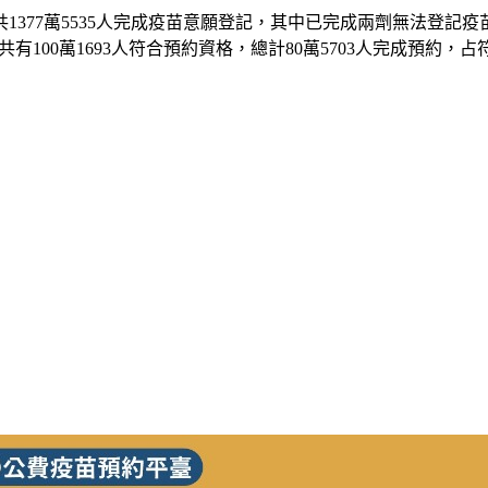
1377萬5535人完成疫苗意願登記，其中已完成兩劑無法登記疫苗種
有100萬1693人符合預約資格，總計80萬5703人完成預約，占符