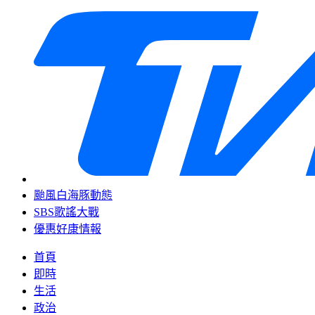
颱風白海豚動態
SBS歌謠大戰
優惠好康情報
首頁
即時
生活
政治