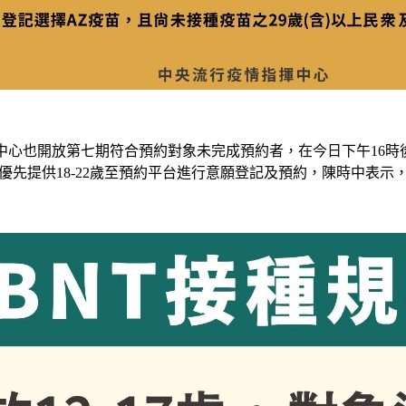
中心也開放第七期符合預約對象未完成預約者，在今日下午16時
餘則優先提供18-22歲至預約平台進行意願登記及預約，陳時中