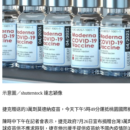
示意圖／shutterstock 達志穎像
捷克贈送的3萬劑莫德納疫苗，今天下午5時49分運抵桃園國
陳時中下午在記者會表示，捷克政府7月26日宣布捐贈台灣3萬
球疫苗供不應求時刻，捷克伸出援手提供疫苗給予國內疫情防