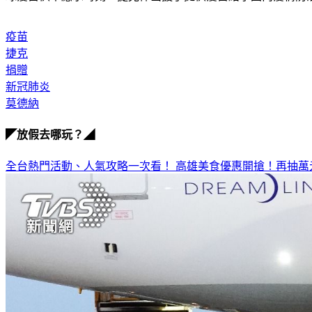
疫苗
捷克
捐贈
新冠肺炎
莫德納
◤放假去哪玩？◢
全台熱門活動、人氣攻略一次看！
高雄美食優惠開搶！再抽萬