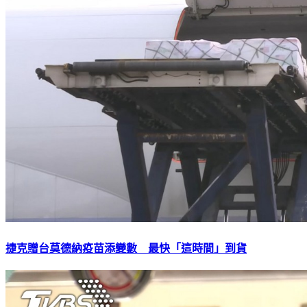
捷克贈台莫德納疫苗添變數 最快「這時間」到貨