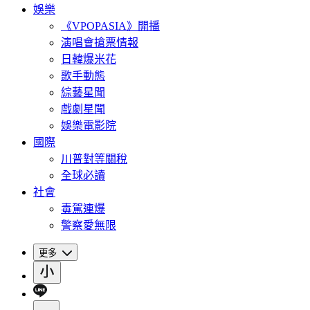
娛樂
《VPOPASIA》開播
演唱會搶票情報
日韓爆米花
歌手動態
綜藝星聞
戲劇星聞
娛樂電影院
國際
川普對等關稅
全球必讀
社會
毒駕連爆
警察愛無限
更多