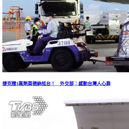
捷克贈3萬劑莫德納抵台！ 外交部：感動台灣人心扉