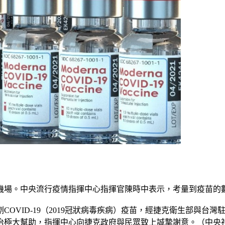
際機場。中央流行疫情指揮中心指揮官陳時中表示，考量到疫苗的
劑COVID-19（2019冠狀病毒疾病）疫苗，經捷克衛生部與
治極大幫助，指揮中心向捷克政府與民眾致上誠摯謝意。（中央