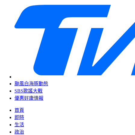
颱風白海豚動態
SBS歌謠大戰
優惠好康情報
首頁
即時
生活
政治