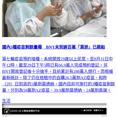
國內3種疫苗剩餘量曝 BNT未到逾百萬「莫迷」已跳船
第七輪疫苗預約接種，系統開放29歲以上民眾，至8月31日中
午12時，截至29日下午5時已有66.9萬人完成預約登記。另
BNT開放登記後十分搶手，目前累計有288萬人想打。而根據
最新統計，除了仍在檢驗中的自購26.5萬劑AZ疫苗，和昨
（29）日到貨的3萬劑莫德納，國內目前可施打的3種疫苗剩餘
量，分別為59萬劑AZ疫苗、39.9萬劑莫德納、24萬劑高端。
生活