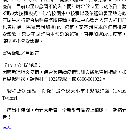
採取2大接種模式，包含校園集中接種以及依通知書至地方政
府衛生局指定合約醫療院所接種。指揮中心發言人莊人祥日前
也曾提醒，民眾若想加選BNT疫苗，又不想原本的疫苗排序
受影響，只要不調整原本勾選的選項，直接加選BNT疫苗，
排序就不會受影響。
實習編輯／呂欣芷
《TVBS》提醒您：
因應新冠肺炎疫情，疾管署持續疫情監測與邊境管制措施，
如
有疑似症狀，請撥打：1922專線，或 0800-001922。
→緊抓話題熱點，與你討論全球大小事！點我追蹤【
TVBS 
Twitter
】
→擠出小時間，看看大新奇！全新影音品牌上線囉，一起
擠看
看
！
疫苗
當機