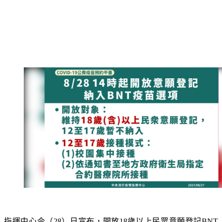
指揮中心今（28）日宣布，開放18歲以上民眾意願登記BNT
疫苗，目前12至17歲暫不納入。而年齡介於12至17歲族群，將