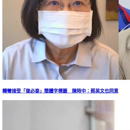
轉彎接受「復必泰」簡體字標籤 陳時中：蔡英文也同意