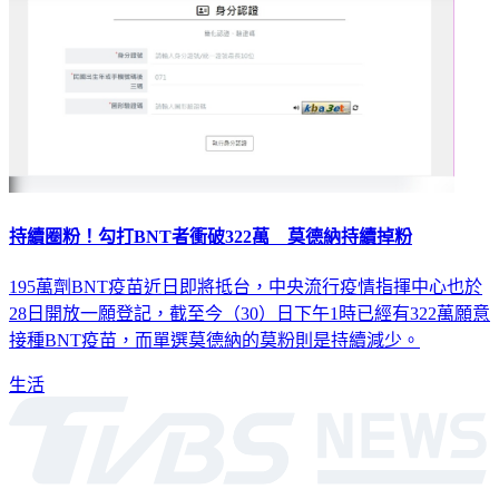
持續圈粉！勾打BNT者衝破322萬 莫德納持續掉粉
195萬劑BNT疫苗近日即將抵台，中央流行疫情指揮中心也於
28日開放一願登記，截至今（30）日下午1時已經有322萬願意
接種BNT疫苗，而單選莫德納的莫粉則是持續減少。
生活