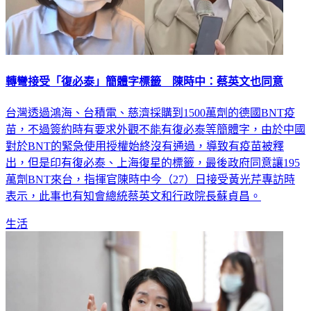
轉彎接受「復必泰」簡體字標籤 陳時中：蔡英文也同意
台灣透過鴻海、台積電、慈濟採購到1500萬劑的德國BNT疫
苗，不過簽約時有要求外觀不能有復必泰等簡體字，由於中國
對於BNT的緊急使用授權始終沒有通過，導致有疫苗被釋
出，但是印有復必泰、上海復星的標籤，最後政府同意讓195
萬劑BNT來台，指揮官陳時中今（27）日接受黃光芹專訪時
表示，此事也有知會總統蔡英文和行政院長蘇貞昌。
生活