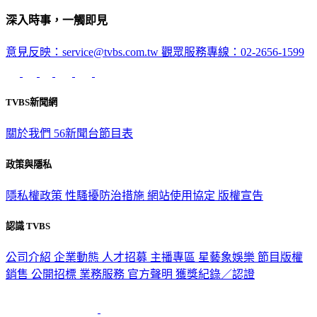
深入時事，一觸即見
意見反映：service@tvbs.com.tw
觀眾服務專線：02-2656-1599
TVBS新聞網
關於我們
56新聞台節目表
政策與隱私
隱私權政策
性騷擾防治措施
網站使用協定
版權宣告
認識 TVBS
公司介紹
企業動態
人才招募
主播專區
星藝象娛樂
節目版權
銷售
公開招標
業務服務
官方聲明
獲獎紀錄／認證