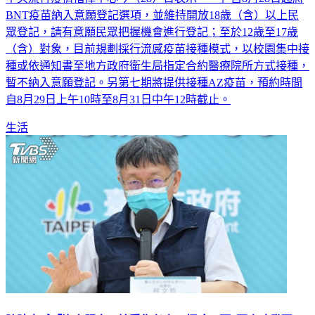
眾登記，請有意願民眾把握機會進行登記；至於12歲至17歲
（含）對象，目前規劃採行流感疫苗接種模式，以校園集中接
種或依通知書至地方政府衛生局指定合約醫療院所方式接種，
暫不納入意願登記。另第七期將提供接種AZ疫苗，預約時間
自8月29日上午10時至8月31日中午12時截止。
生活
陳時中喊「沒衣服穿」接受復必泰 柯嗆：死8百人才發現？