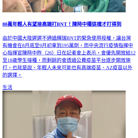
80萬年輕人有望捨高端打BNT！陳時中曝這樣才打得到
由於中國大陸遲遲不通過輝瑞BNT的緊急使用授權，讓台灣
有機會在8月底至9月初拿到195萬劑，而中央流行疫情指揮中
心指揮官陳時中昨（26）日在記者會上表示，會優先開放給12
至18歲學生接種，而剩餘的會透過公費疫苗平台逐步開放施
打，也就是說，年輕人未來可能也有高端疫苗、AZ疫苗以外
的選擇。
生活