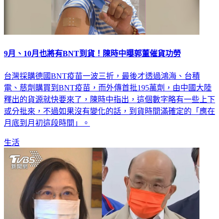
9月、10月也將有BNT到貨！陳時中曝郭董催貨功勞
台灣採購德國BNT疫苗一波三折，最後才透過鴻海、台積
電、慈劑購買到BNT疫苗，而外傳首批195萬劑，由中國大陸
釋出的貨源就快要來了，陳時中指出，這個數字略有一些上下
或分批來，不過如果沒有變化的話，到貨時間滿確定的「應在
月底到月初這段時間」。
生活