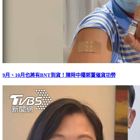
9月、10月也將有BNT到貨！陳時中曝郭董催貨功勞