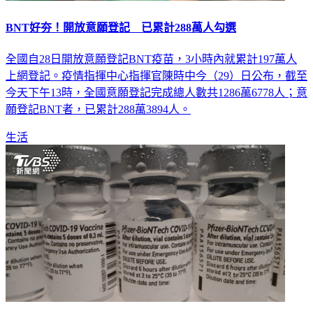
BNT好夯！開放意願登記 已累計288萬人勾選
全國自28日開放意願登記BNT疫苗，3小時內就累計197萬人
上網登記。疫情指揮中心指揮官陳時中今（29）日公布，截至
今天下午13時，全國意願登記完成總人數共1286萬6778人；意
願登記BNT者，已累計288萬3894人。
生活
BNT將抵台青少年先打！醫揭國外接種後「心肌炎」最新數