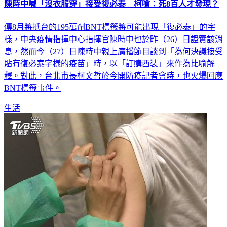
傳8月將抵台的195萬劑BNT標籤將可能出現「復必泰」的字
樣，中央疫情指揮中心指揮官陳時中也於昨（26）日證實該消
息，然而今（27）日陳時中親上廣播節目談到「為何決議接受
貼有復必泰字樣的疫苗」時，以「訂購西裝」來作為比喻解
釋。對此，台北市長柯文哲於今開防疫記者會時，也火爆回應
BNT標籤事件。
生活