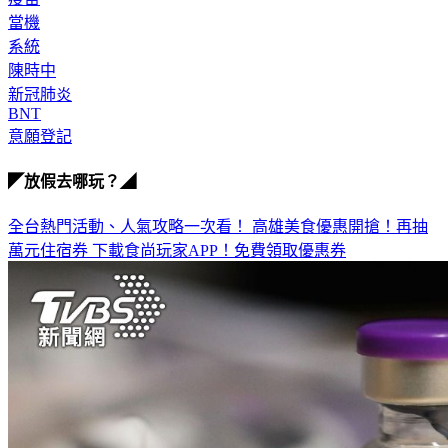
系統
陳時中
新冠肺炎
BNT
意願登記
◤放假去哪玩？◢
全台熱門活動、人氣攻略一次看！
高雄美食優惠開搶！再抽
萬元住宿券
下載食尚玩家APP！免費領取優惠券