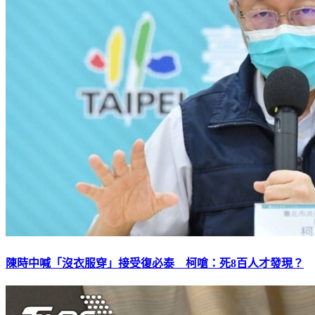
陳時中喊「沒衣服穿」接受復必泰 柯嗆：死8百人才發現？