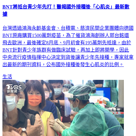
據
台灣透過鴻海永齡基金會、台積電、慈濟民間企業團體向德國
BNT原廠購買1500萬劑疫苗，為了催貨鴻海創辦人郭台銘還
飛去歐洲，最後確定8月底、9月初會有195萬劑先抵達，由於
BNT針對青少年族群有做臨床試驗，再加上即將開學，因此
中央流行疫情指揮中心決定到貨後讓青少年先接種，專家就拿
出最新的期刊資料，公布國外接種後發生心肌炎的比例。
生活