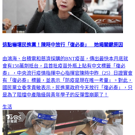
這點嚇壞民進黨！陳時中放行「復必泰」 她揭關鍵原因
由鴻海、台積電和慈濟採購的BNT疫苗，傳出最快本月底就
會有150萬劑抵台，且首批疫苗外瓶上貼有中文標籤「復必
泰」，中央流行疫情指揮中心指揮官陳時中昨（25）日證實會
有「復必泰」標籤，並表示「防疫是現在唯一考量」。對此，
國民黨立委李貴敏表示，民進黨政府今天放行「復必泰」，只
是為了阻擋中產階級與青年學子的反彈雪崩罷了！
生活