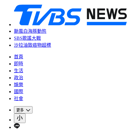
颱風白海豚動態
SBS歌謠大戰
沙拉油致癌物超標
首頁
即時
生活
政治
娛樂
國際
社會
更多