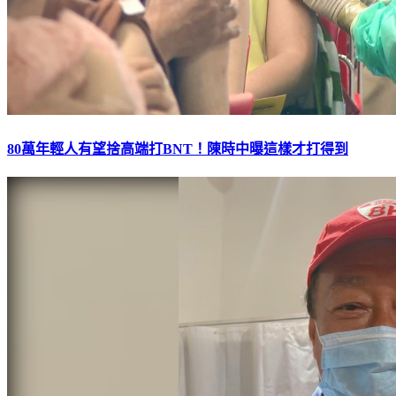
80萬年輕人有望捨高端打BNT！陳時中曝這樣才打得到