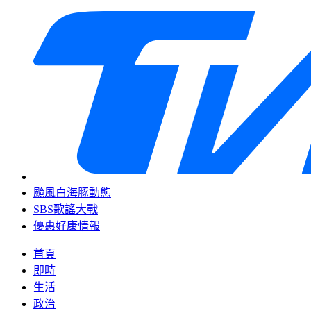
颱風白海豚動態
SBS歌謠大戰
優惠好康情報
首頁
即時
生活
政治