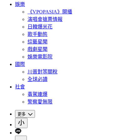
娛樂
《VPOPASIA》開播
演唱會搶票情報
日韓爆米花
歌手動態
綜藝星聞
戲劇星聞
娛樂電影院
國際
川普對等關稅
全球必讀
社會
毒駕連爆
警察愛無限
更多