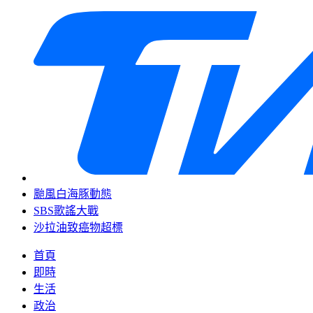
颱風白海豚動態
SBS歌謠大戰
沙拉油致癌物超標
首頁
即時
生活
政治