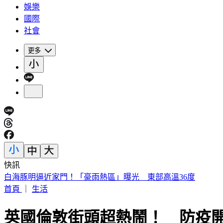
娛樂
國際
社會
更多
快訊
白海豚明逼近家門！「豪雨熱區」曝光 東部高溫36度
首頁
｜
生活
英國倫敦街頭超熱鬧！ 防疫