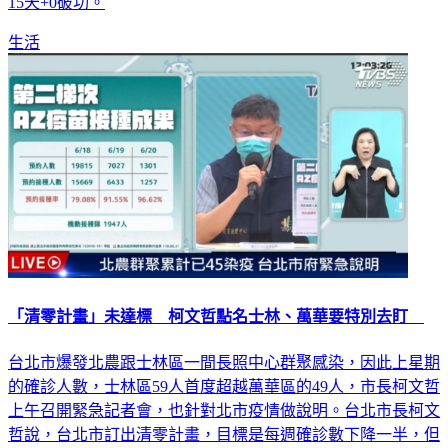
生活
「清零計畫」未達標 柯文哲點名士林、萬華要特別去盯
台北市爆發北農跟士林區一間長照中心群聚感染，因此上星期
的確診人數，士林區59人首度超越萬華區的49人，市長柯文哲
上午召開緊急記者會，也針對北市疫情做說明。台北市長柯文
哲說，台北市訂出清零計畫，目標是每週確診數下降一半，但
是有兩個地方沒有達標，一個是萬華因為果菜公司，士林則是