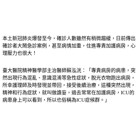
本土新冠肺炎爆發至今，確診人數雖然有稍微趨緩，日前傳出
確診者大鬧急診案例，甚至病情加重，住進專責加護病房，心
理壓力也很大！
臺大醫院精神醫學部主治醫師蘇泓洸：「專責病房的病患，突
然出現行為混亂、意識混淆等急性症狀，脫光衣物跑出病房，
所幸護理師及時發現並帶回，接受後續治療，這種突然出現，
精神和行為症狀，就叫做譫妄，過去常常在加護病房，ICU的
病患身上可以看到，所以也俗稱為ICU症候群。」