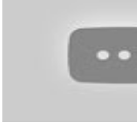
恩主公群聚燒高雄！陳其邁斥沒疫調太離譜 醫院：符合