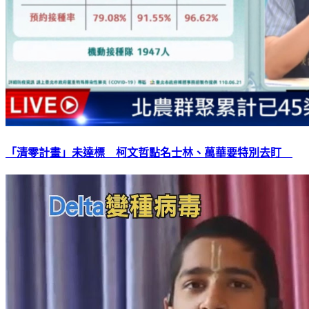
「清零計畫」未達標 柯文哲點名士林、萬華要特別去盯