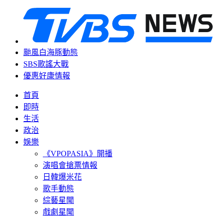
颱風白海豚動態
SBS歌謠大戰
優惠好康情報
首頁
即時
生活
政治
娛樂
《VPOPASIA》開播
演唱會搶票情報
日韓爆米花
歌手動態
綜藝星聞
戲劇星聞