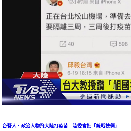
台藝人、政治人物飛大陸打疫苗 陸委會批「統戰技倆」