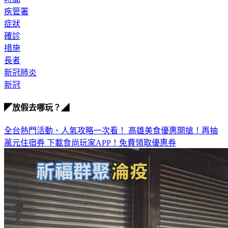
症狀
確診
措施
長者
新冠肺炎
新冠
◤放假去哪玩？◢
全台熱門活動、人氣攻略一次看！
高雄美食優惠開搶！再抽
萬元住宿券
下載食尚玩家APP！免費領取優惠券