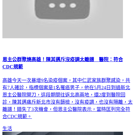
恩主公群聚燒高雄！陳其邁斥沒疫調太離譜 醫院：符合
CDC規範
高雄今天一次暴增9名染疫個案，其中仁武家族群聚感染，共
有7人確診，指標個案是1名罹癌男子，他在5月24日到過新北
恩主公醫院開刀，這段期間往返北高兩地，還2度到醫院回
診，陳其邁痛斥新北市沒有篩檢，沒有疫調，也沒有隔離，太
離譜！錯失了3次機會，但恩主公醫院表示，當時匡列完全符
合CDC規範。
生活