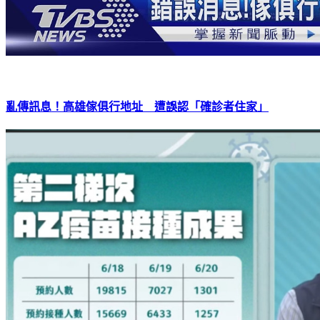
亂傳訊息！高雄傢俱行地址 遭誤認「確診者住家」