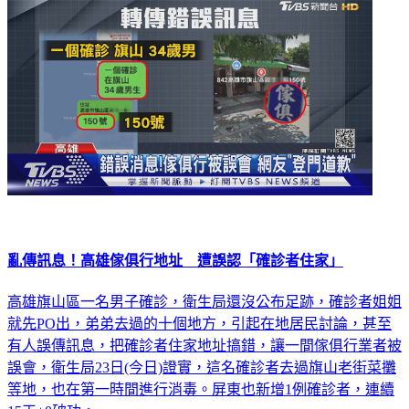
亂傳訊息！高雄傢俱行地址 遭誤認「確診者住家」
高雄旗山區一名男子確診，衛生局還沒公布足跡，確診者姐姐
就先PO出，弟弟去過的十個地方，引起在地居民討論，甚至
有人誤傳訊息，把確診者住家地址搞錯，讓一間傢俱行業者被
誤會，衛生局23日(今日)證實，這名確診者去過旗山老街菜攤
等地，也在第一時間進行消毒。屏東也新增1例確診者，連續
15天+0破功。