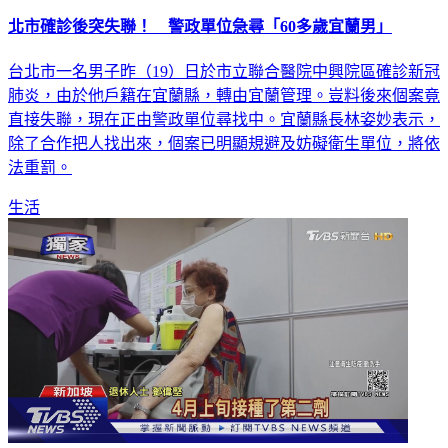
北市確診後突失聯！ 警政單位急尋「60多歲宜蘭男」
台北市一名男子昨（19）日於市立聯合醫院中興院區確診新冠
肺炎，由於他戶籍在宜蘭縣，轉由宜蘭管理。豈料後來個案竟
直接失聯，現在正由警政單位尋找中。宜蘭縣長林姿妙表示，
除了合作把人找出來，個案已明顯規避及妨礙衛生單位，將依
法重罰。
生活