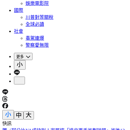
娛樂電影院
國際
川普對等關稅
全球必讀
社會
毒駕連爆
警察愛無限
更多
快訊