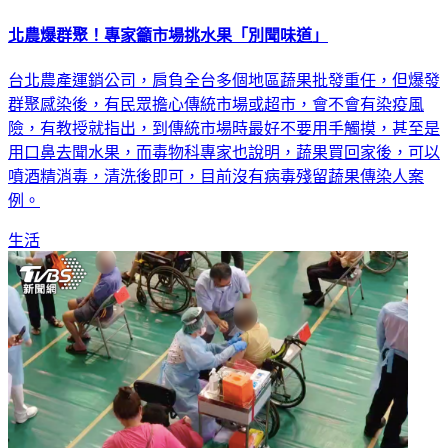
北農爆群聚！專家籲市場挑水果「別聞味道」
台北農產運銷公司，肩負全台多個地區蔬果批發重任，但爆發
群聚感染後，有民眾擔心傳統市場或超市，會不會有染疫風
險，有教授就指出，到傳統市場時最好不要用手觸摸，甚至是
用口鼻去聞水果，而毒物科專家也說明，蔬果買回家後，可以
噴酒精消毒，清洗後即可，目前沒有病毒殘留蔬果傳染人案
例。
生活