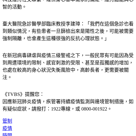
臺大醫院急診醫學部臨床教授李建璋：「我們在這個急診也看
到類似情況，有些患者一旦篩檢出來是陽性之後，可能被需要
強制隔離，也會產生這種很強的反抗心理狀態。」
在新冠病毒肆虐與疫情三級警戒之下，一般民眾有可能因為受
到周遭環境的限制、感官刺激的受限、甚至是孤獨感的增加，
也處在較高的身心狀況失衡風險中，高齡長者，更需要被關
注。
《TVBS》提醒您：
因應新冠肺炎疫情，疾管署持續疫情監測與邊境管制措施，
如
有疑似症狀，請撥打：1922專線，或 0800-001922。
管制
疫情
時間
疾管署