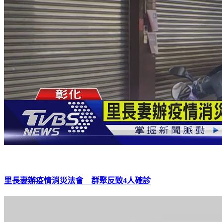
里長妻辦疫情消災法會 群聚反致4人確診