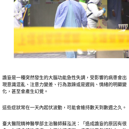
譫妄是一種突然發生的大腦功能急性失調，受影響的病患會出
現意識混亂、注意力變差、行為激躁或是遲鈍、情緒的明顯變
化，甚至會產生幻覺。
這些症狀常在一天內起伏波動，可能會維持數天到數週之久。
臺大醫院精神醫學部主治醫師蘇泓洸：「造成譫妄的原因有很
多，包括系統性疾病、中樞神經病變、病患如果年紀較大，他