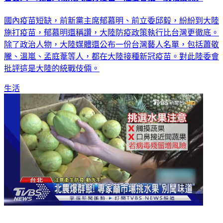
國內疫苗短缺，前新黨主席郁慕明、前立委邱毅，紛紛到大陸
施打疫苗，郁慕明還稱讚，大陸防疫政策執行比台灣更徹底。
除了政治人物，大陸媒體還公布一份台灣藝人名單，包括蕭敬
騰、溫嵐、孟庭葦等人，都在大陸接種新冠疫苗。對此陸委會
批評這是大陸的統戰伎倆。
生活