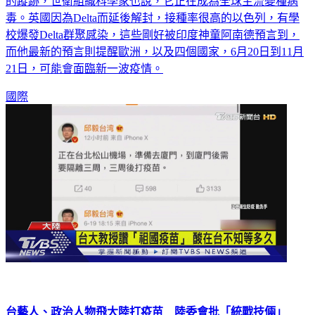
毒。英國因為Delta而延後解封，接種率很高的以色列，有學
校爆發Delta群聚感染，這些剛好被印度神童阿南德預言到，
而他最新的預言則提醒歐洲，以及四個國家，6月20日到11月
21日，可能會面臨新一波疫情。
國際
台藝人、政治人物飛大陸打疫苗 陸委會批「統戰技倆」