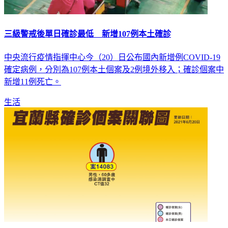
三級警戒後單日確診最低 新增107例本土確診
中央流行疫情指揮中心今（20）日公布國內新增例COVID-19
確定病例，分別為107例本土個案及2例境外移入；確診個案中
新增11例死亡。
生活