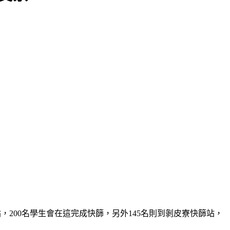
，200名學生會在這完成快篩，另外145名則到剝皮寮快篩站，