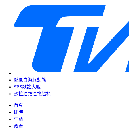
颱風白海豚動態
SBS歌謠大戰
沙拉油致癌物超標
首頁
即時
生活
政治