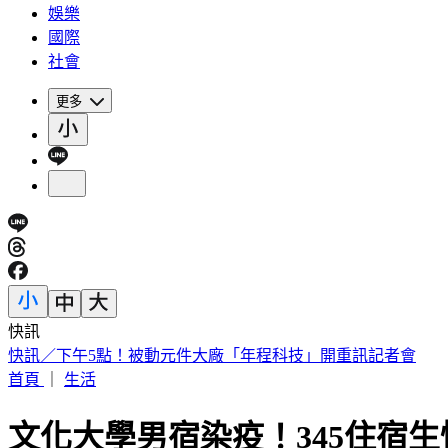
娛樂
國際
社會
更多
快訊
《花蓮好FUN》YOYO家族互動秀 每週六日花蓮鯉魚潭演出
首頁
｜
生活
文化大學男宿染疫！345住宿生