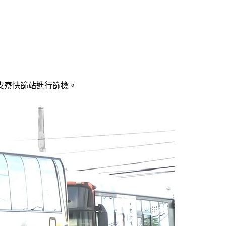
剝皮寮快篩站進行篩檢。