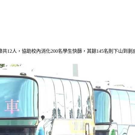
12人，協助校內消化200名學生快篩，其餘145名則下山到