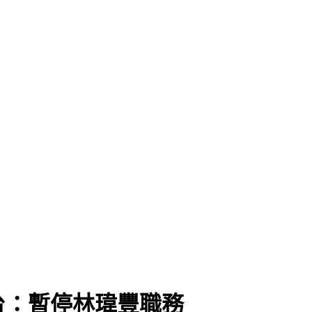
」
台：暫停林瑋豐職務