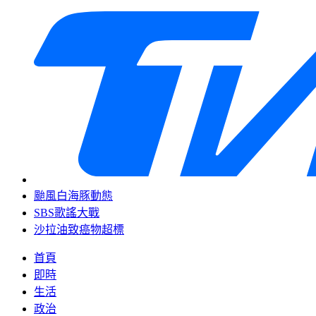
颱風白海豚動態
SBS歌謠大戰
沙拉油致癌物超標
首頁
即時
生活
政治