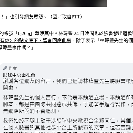
什麼飯！」也引發網友眾怒。（圖／取自PTT）
他的帳號「bj26bj」牽涉其中。林瑋豐 24 日晚間也於臉書發
〈感謝有你〉的貼文底下，留言回應此事
，除了表示「林瑋豐先生的個
導瑋豐事件嗎？」