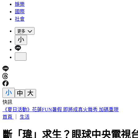
娛樂
國際
社會
更多
快訊
188萬《龍藏經》賣掉了！大戶不甩7折 店員爆「付現買原價
首頁
｜
生活
斷「瑋」求生？眼球中央電視