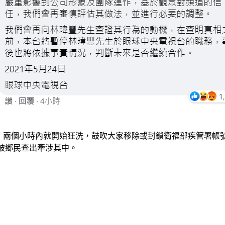
10點後，兩個小時內就開始狂洗，鼓吹大家移除或封鎖衛福部疾管
反被鄉民查出牽涉其中。