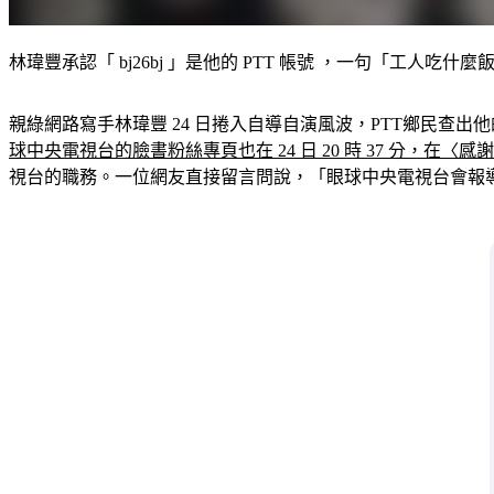
林瑋豐承認「 bj26bj 」是他的 PTT 帳號 ，一句「工人吃
親綠網路寫手林瑋豐 24 日捲入自導自演風波，PTT鄉民查出
球中央電視台的臉書粉絲專頁也在 24 日 20 時 37 分，在
視台的職務。一位網友直接留言問說，「眼球中央電視台會報