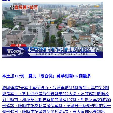
本土加312例 雙北「破百例」萬華相關107例最多
我國連續7天本土案例破百，台灣再增315例確診，其中312例
都是本土，雙北仍然是疫情最嚴重的2大區，這次確診數擴及
到11縣市，和萬華活動史有關的就有107例，對於又再突破300
例確診，陳時中認為都是潛伏案例，全國升三級後迎接的第一
個例假日，陳時中記者會至少呼籲4次，要大家非必要別出