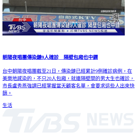
朝陽夜唱團傳染鏈9人確診 隔壁包廂也中鏢
台中朝陽夜唱團截至21日，傳染鏈已經累計9例確診病例，在
美樂地感染的，不只20人包廂，就連隔壁間的男大生也確診，
市長盧秀燕強調已經掌握當天顧客名單，會要求這些人出來快
篩。
生活