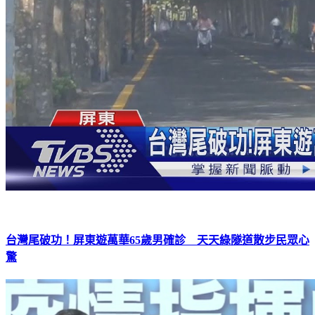
台灣尾破功！屏東遊萬華65歲男確診 天天綠隧道散步民眾心
驚