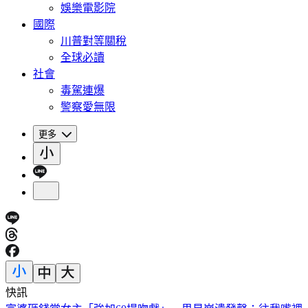
娛樂電影院
國際
川普對等關稅
全球必讀
社會
毒駕連爆
警察愛無限
更多
快訊