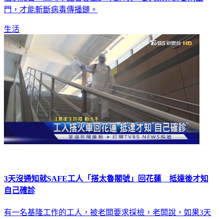
門，才能斬斷病毒傳播鏈。
生活
3天沒通知就SAFE工人「搭太魯閣號」回花蓮 抵達後才知
自己確診
有一名基隆工作的工人，被老闆要求採檢，老闆說，如果3天