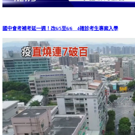
國中會考補考延一週！改6/5至6/6 4確診考生專案入學