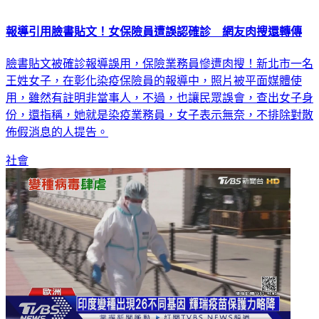
報導引用臉書貼文！女保險員遭誤認確診 網友肉搜還轉傳
臉書貼文被確診報導誤用，保險業務員慘遭肉搜！新北市一名
王姓女子，在彰化染疫保險員的報導中，照片被平面媒體使
用，雖然有註明非當事人，不過，也讓民眾誤會，查出女子身
份，還指稱，她就是染疫業務員，女子表示無奈，不排除對散
佈假消息的人提告。
社會