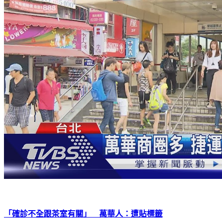
「確診不全跟茶室有關」 萬華人：遭貼標籤