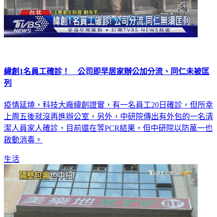
緯創1名員工確診！ 公司即早居家辦公加分流、同仁未被匡
列
疫情延燒，科技大廠緯創證實，有一名員工20日確診，但所幸
上周五後就沒再進辦公室，另外，中研院傳出有外包的一名清
潔人員家人確診，目前還在等PCR結果，但中研院以防萬一也
啟動消毒。
生活