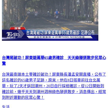
台灣尾破功！屏東遊萬華65歲男確診 天天綠隧道散步民眾心
驚
台灣最南端本土零確診破功！屏東縣長潘孟安開直播，公布了
這名確診的65歲男子足跡，原來，他在8日搭車前往台北萬
華，玩了2天才返回潮州，20日自行採檢確診，從12日開始到
確診前，幾乎天天到潮州泗林綠色隧道散步，消息傳出，經常
到附近運動的民眾心驚！
生活