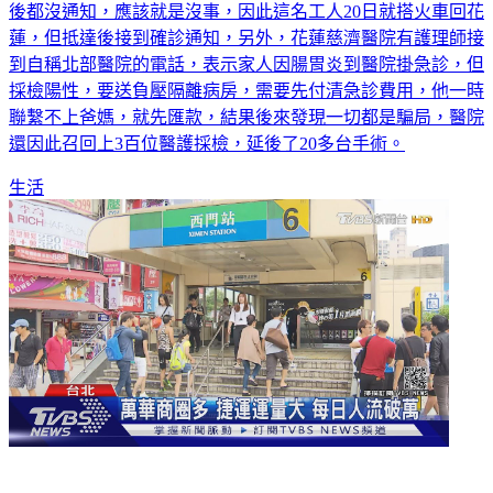
後都沒通知，應該就是沒事，因此這名工人20日就搭火車回花
蓮，但抵達後接到確診通知，另外，花蓮慈濟醫院有護理師接
到自稱北部醫院的電話，表示家人因腸胃炎到醫院掛急診，但
採檢陽性，要送負壓隔離病房，需要先付清急診費用，他一時
聯繫不上爸媽，就先匯款，結果後來發現一切都是騙局，醫院
還因此召回上3百位醫護採檢，延後了20多台手術。
生活