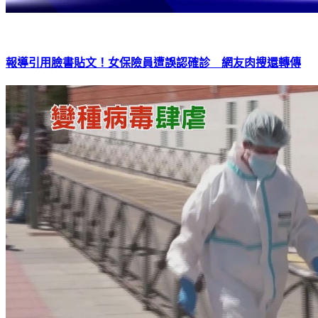
報導引用臉書貼文！女保險員遭誤認確診 網友肉搜還轉傳