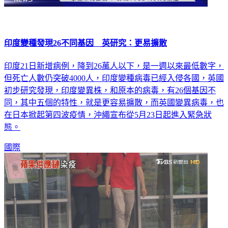
印度變種發現26不同基因 英研究：更易擴散
印度21日新增病例，降到26萬人以下，是一週以來最低數字，
但死亡人數仍突破4000人，印度變種病毒已經入侵各國，英國
初步研究發現，印度變異株，和原本的病毒，有26個基因不
同，其中五個的特性，就是更容易擴散，而英國變異病毒，也
在日本掀起第四波疫情，沖繩宣布從5月23日起進入緊急狀
態。
國際