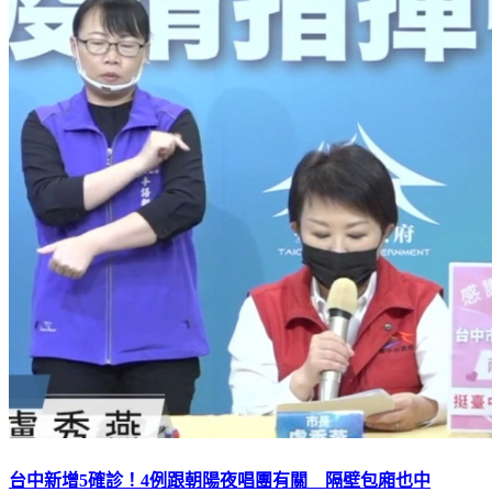
台中新增5確診！4例跟朝陽夜唱團有關 隔壁包廂也中