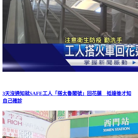
3天沒通知就SAFE工人「搭太魯閣號」回花蓮 抵達後才知
自己確診