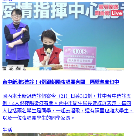
台中新增5確診！4例跟朝陽夜唱團有關 隔壁包廂也中
國內本土新冠確診個案今（21）日達312例，其中台中確診五
例，4人跟夜唱染疫有關。台中市衛生局長曾梓展表示，這四
人包括兩名學生是同學，一起去唱歌，還有隔壁包廂大學生、
以及一位夜唱團學生的同學家長。
生活