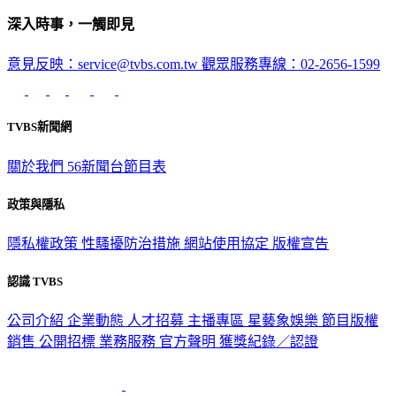
深入時事，一觸即見
意見反映：service@tvbs.com.tw
觀眾服務專線：02-2656-1599
TVBS新聞網
關於我們
56新聞台節目表
政策與隱私
隱私權政策
性騷擾防治措施
網站使用協定
版權宣告
認識 TVBS
公司介紹
企業動態
人才招募
主播專區
星藝象娛樂
節目版權
銷售
公開招標
業務服務
官方聲明
獲獎紀錄／認證