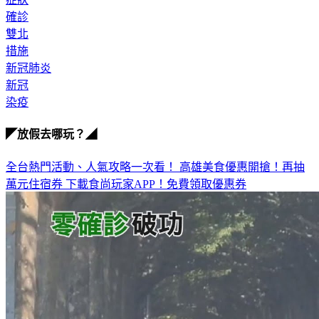
確診
雙北
措施
新冠肺炎
新冠
染疫
◤放假去哪玩？◢
全台熱門活動、人氣攻略一次看！
高雄美食優惠開搶！再抽
萬元住宿券
下載食尚玩家APP！免費領取優惠券