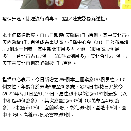
疫情升溫，捷運進行消毒。（圖／達志影像路透社）
本土疫情連環爆，自15日起連6天飆破1千5百例，其中雙北市6
天內激增1千3百例成為重災區。指揮中心今（21）日公布暴增
312例本土個案，其中新北市最多占144例（板橋區37例最
多），台北市占127例，（萬華60例最多)，雙北合計271例，7
天下來雙北再創高峰飆破1千5百例。
指揮中心表示，今日新增之286例本土個案為155例男性，131
例女性，年齡介於未滿5歲至90多歲，發病日/採檢日介於今
(2021)年5月1日至5月19日。居住縣市以新北市157例最多（以
中和區40例為多），其次為臺北市87例（以萬華區40例為
多），桃園市17例、宜蘭縣8例、彰化縣6例，基隆市5例、臺
中市3例、高雄市2例及雲林縣1例。