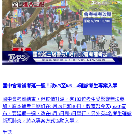
國中會考補考延一週！改6/5至6/6 4確診考生專案入學
國中會考剛結束，但疫情升溫，有182位考生受影響無法參
加，原本補考日期訂在5月29日和30日，教育部今天(5/20)宣
布，要延期一週，改在6月5日和6日舉行，另外有4名考生確診
新冠肺炎，將以專案方式協助入學。
生活