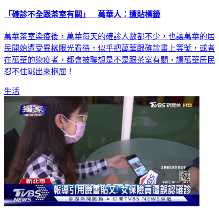
「確診不全跟茶室有關」 萬華人：遭貼標籤
萬華茶室染疫後，萬華每天的確診人數都不少，也讓萬華的居
民開始遭受異樣眼光看待，似乎把萬華跟確診畫上等號，或者
在萬華的染疫者，都會被聯想是不是跟茶室有關，讓萬華居民
忍不住跳出來抱屈！
生活