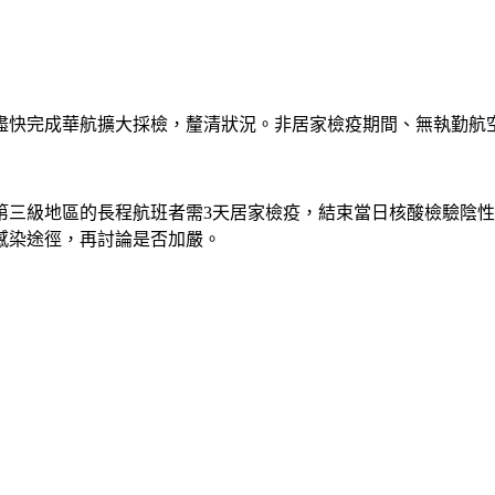
盡快完成華航擴大採檢，釐清狀況。非居家檢疫期間、無執勤航
第三級地區的長程航班者需3天居家檢疫，結束當日核酸檢驗陰性
感染途徑，再討論是否加嚴。