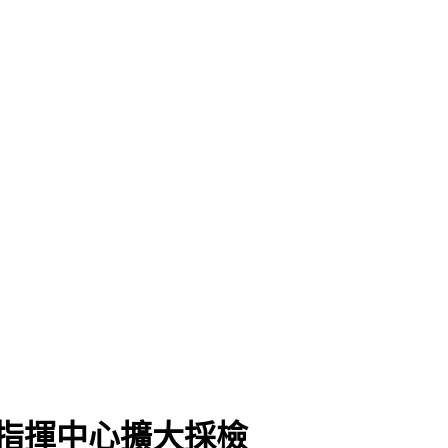
訴
指揮中心擴大採檢