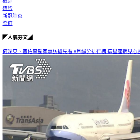
機師
確診
新冠肺炎
染疫
◤人氣夯文◢
何潤東、曹佑寧獨家專訪搶先看
8月緣分排行榜 這星座遇見心