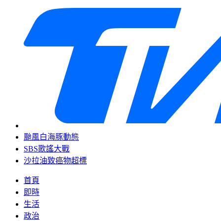
颱風白海豚動態
SBS歌謠大戰
沙拉油致癌物超標
首頁
即時
生活
政治