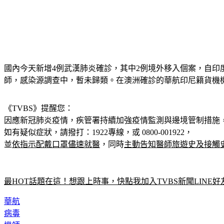
國內今天新增4例武漢肺炎確診，其中2例境外移入個案，自印
師，感染源調查中，暫未歸類。在澳洲確診的華航印尼籍貨機
《TVBS》提醒您：
因應新冠肺炎疫情，疾管署持續加強疫情監測與邊境管制措施
如有疑似症狀，請撥打：1922專線，或 0800-001922，
並
依指示配戴口罩儘速就醫
，同時
主動告知醫師旅遊史及接觸
最HOT話題在這！想跟上時事，快點我加入TVBS新聞LINE好
華航
病毒