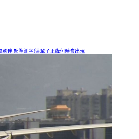
靈夥伴
超準測字!這輩子正緣何時會出現