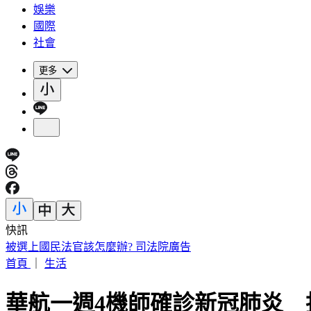
娛樂
國際
社會
更多
快訊
黃仁勳、張麗善也受害！駭客暗網購個資還當共諜 12人遭起
首頁
｜
生活
華航一週4機師確診新冠肺炎 