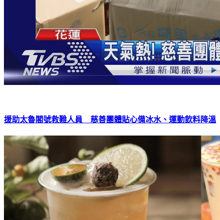
援助太魯閣號救難人員 慈善團體貼心備冰水、運動飲料降溫