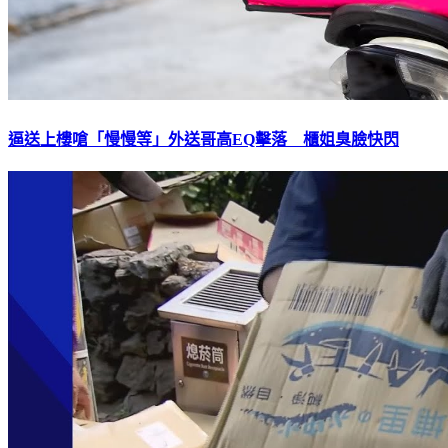
逼送上樓嗆「慢慢等」外送哥高EQ擊落 櫃姐臭臉快閃