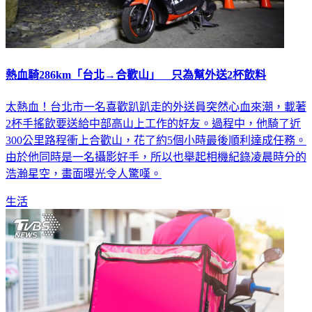
熱血騎286km「台北→合歡山」 只為幫外送2杯飲料
太熱血！台北市一名喜歡趴趴走的外送員突然心血來潮，載著
2杯手搖飲要送給中部高山上工作的好友。過程中，他騎了近
300公里路程衝上合歡山，花了約5個小時最後順利達成任務。
由於他同時是一名攝影好手，所以也舉起相機紀錄凌晨時分的
浩瀚星空，畫面曝光令人驚嘆。
生活