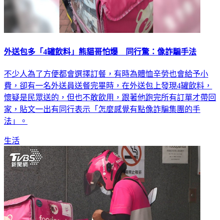
外送包多「4罐飲料」熊貓哥怕爆 同行驚：像詐騙手法
不少人為了方便都會選擇訂餐，有時為體恤辛勞也會給予小
費，卻有一名外送員送餐完畢時，在外送包上發現4罐飲料，
懷疑是民眾送的，但也不敢飲用，跟著他跑完所有訂單才帶回
家，貼文一出有同行表示「怎麼感覺有點像詐騙集團的手
法」。
生活