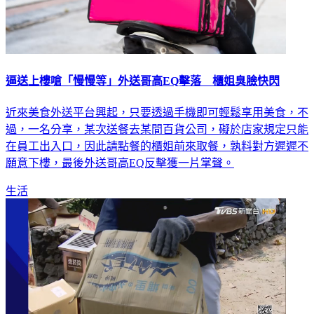
逼送上樓嗆「慢慢等」外送哥高EQ擊落 櫃姐臭臉快閃
近來美食外送平台興起，只要透過手機即可輕鬆享用美食，不
過，一名分享，某次送餐去某間百貨公司，礙於店家規定只能
在員工出入口，因此請點餐的櫃姐前來取餐，孰料對方遲遲不
願意下樓，最後外送哥高EQ反擊獲一片掌聲。
生活