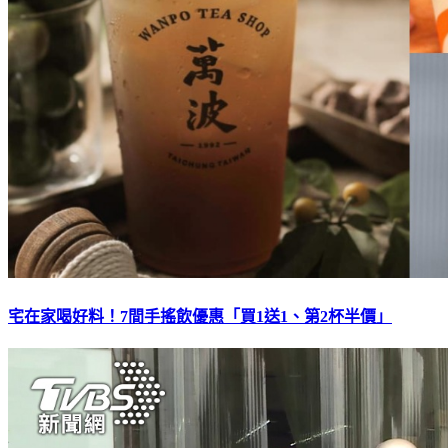
宅在家喝好料！7間手搖飲優惠「買1送1、第2杯半價」