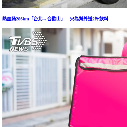
熱血騎286km「台北→合歡山」 只為幫外送2杯飲料