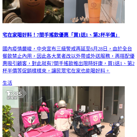
宅在家喝好料！7間手搖飲優惠「買1送1、第2杯半價」
國內疫情嚴峻，中央宣布三級警戒再延至6月28日，由於全台
餐飲禁止內用，因此各大業者改以外帶或外送服務，再搭配優
惠吸引顧客，對此就有7間手搖飲推出限時好康，買1送1、第2
杯半價等促銷樣樣來，讓民眾宅在家也能喝好料。
生活