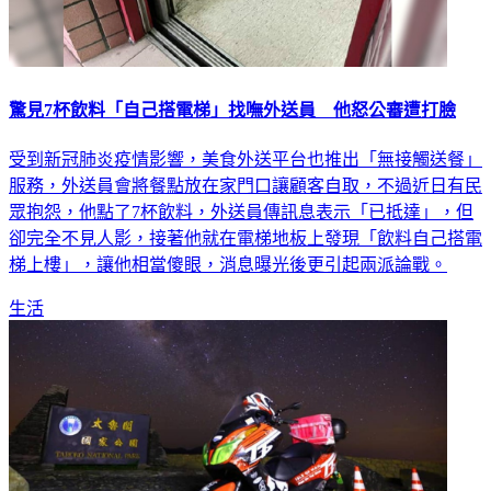
驚見7杯飲料「自己搭電梯」找嘸外送員 他怒公審遭打臉
受到新冠肺炎疫情影響，美食外送平台也推出「無接觸送餐」
服務，外送員會將餐點放在家門口讓顧客自取，不過近日有民
眾抱怨，他點了7杯飲料，外送員傳訊息表示「已抵達」，但
卻完全不見人影，接著他就在電梯地板上發現「飲料自己搭電
梯上樓」，讓他相當傻眼，消息曝光後更引起兩派論戰。
生活