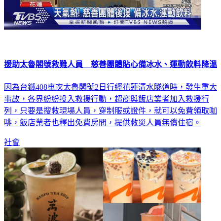
援助太魯閣號救難人員 慈善團體貼心備冰水、運動飲料降溫
因為台鐵408車次太魯閣號2日行經花蓮清水隧道時，發生重大
事故，各界紛紛投入救援行動，超商與飯店業者加入救援行
列，只要是搜救現場人員，穿制服或證件，就可以免費領取咖
啡，飯店業者也釋出免費房間，提供救災人員無償住宿。
社會