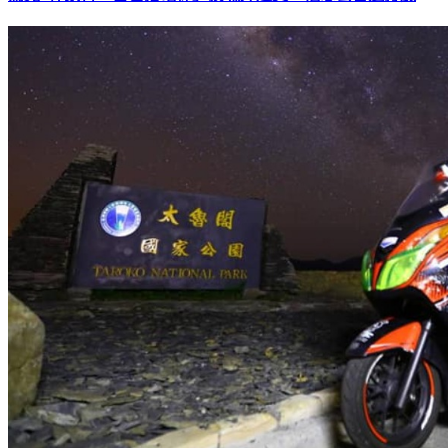
驚見7杯飲料「自己搭電梯」找嘸外送員 他怒公審遭打臉