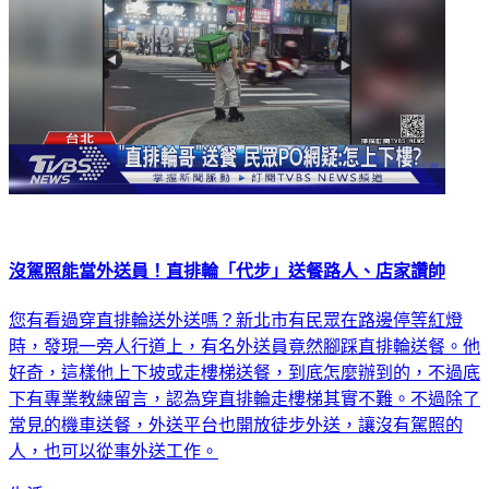
沒駕照能當外送員！直排輪「代步」送餐路人、店家讚帥
您有看過穿直排輪送外送嗎？新北市有民眾在路邊停等紅燈
時，發現一旁人行道上，有名外送員竟然腳踩直排輪送餐。他
好奇，這樣他上下坡或走樓梯送餐，到底怎麼辦到的，不過底
下有專業教練留言，認為穿直排輪走樓梯其實不難。不過除了
常見的機車送餐，外送平台也開放徒步外送，讓沒有駕照的
人，也可以從事外送工作。