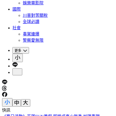
娛樂電影院
國際
川普對等關稅
全球必讀
社會
毒駕連爆
警察愛無限
更多
快訊