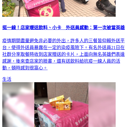
挺一線！店家暖送飲料、小卡 外送員感動：第一次被當英雄
疫情期間盡量避免非必要的外出，許多人的三餐皆仰賴外送平
台，使得外送員暴露在一定的染疫風險下。有名外送員21日在
社群分享取餐時收到店家贈送的卡片，上面向無名英雄們表達
感謝，後來查店家的臉書，還有送飲料給抗疫一線人員的活
動，頓時感到很窩心。
生活