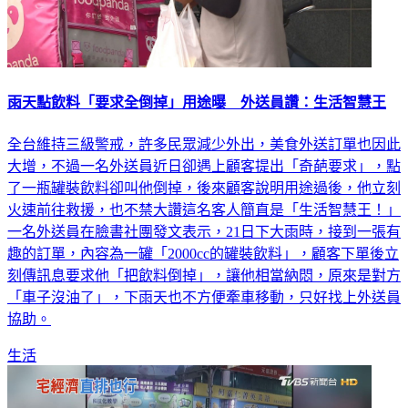
雨天點飲料「要求全倒掉」用途曝 外送員讚：生活智慧王
全台維持三級警戒，許多民眾減少外出，美食外送訂單也因此
大增，不過一名外送員近日卻遇上顧客提出「奇葩要求」，點
了一瓶罐裝飲料卻叫他倒掉，後來顧客說明用途過後，他立刻
火速前往救援，也不禁大讚這名客人簡直是「生活智慧王！」
一名外送員在臉書社團發文表示，21日下大雨時，接到一張有
趣的訂單，內容為一罐「2000cc的罐裝飲料」，顧客下單後立
刻傳訊息要求他「把飲料倒掉」，讓他相當納悶，原來是對方
「車子沒油了」，下雨天也不方便牽車移動，只好找上外送員
協助。
生活