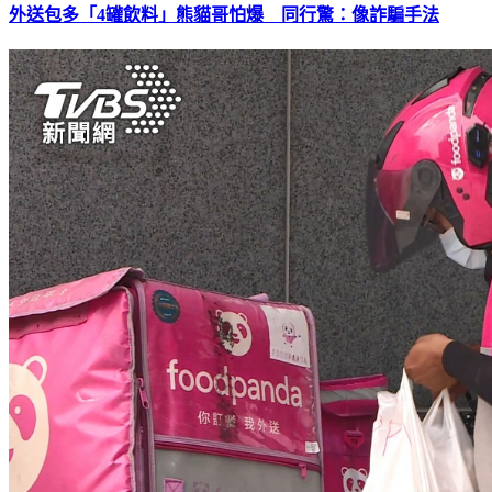
外送包多「4罐飲料」熊貓哥怕爆 同行驚：像詐騙手法