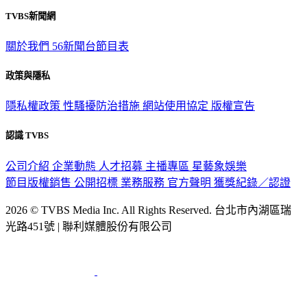
觀眾服務專線：02-2656-1599
TVBS新聞網
關於我們
56新聞台節目表
政策與隱私
隱私權政策
性騷擾防治措施
網站使用協定
版權宣告
認識 TVBS
公司介紹
企業動態
人才招募
主播專區
星藝象娛樂
節目版權銷售
公開招標
業務服務
官方聲明
獲獎紀錄／認證
2026 © TVBS Media Inc. All Rights Reserved. 台北市內湖區瑞
光路451號 | 聯利媒體股份有限公司