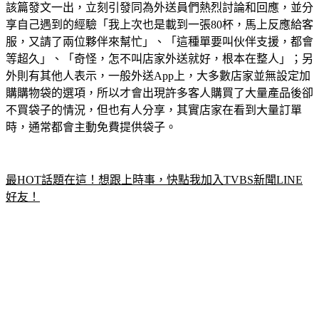
該篇發文一出，立刻引發同為外送員們熱烈討論和回應，並分
享自己遇到的經驗「我上次也是載到一張80杯，馬上反應給客
服，又請了兩位夥伴來幫忙」、「這種單要叫伙伴支援，都會
等超久」、「奇怪，怎不叫店家外送就好，根本在整人」；另
外則有其他人表示，一般外送App上，大多數店家並無設定加
購購物袋的選項，所以才會出現許多客人購買了大量產品後卻
不買袋子的情況，但也有人分享，其實店家在看到大量訂單
時，通常都會主動免費提供袋子。
最HOT話題在這！想跟上時事，快點我加入TVBS新聞LINE
好友！