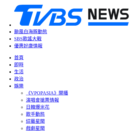
颱風白海豚動態
SBS歌謠大戰
優惠好康情報
首頁
即時
生活
政治
娛樂
《VPOPASIA》開播
演唱會搶票情報
日韓爆米花
歌手動態
綜藝星聞
戲劇星聞