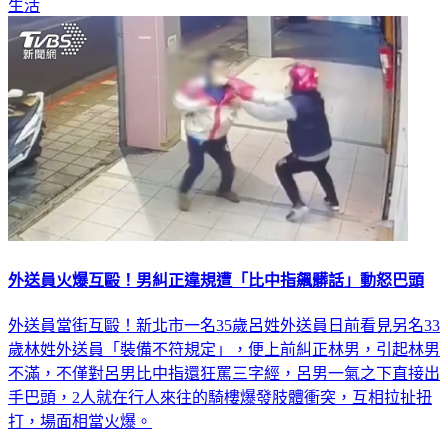
生活
外送員火爆互毆！男糾正違規遭「比中指飆髒話」動怒巴頭
外送員當街互毆！新北市一名35歲呂姓外送員日前看見另名33
歲林姓外送員「裝備不符規定」，便上前糾正林男，引起林男
不滿，不僅對呂男比中指還狂罵三字經，呂男一氣之下直接出
手巴頭，2人就在行人來往的騎樓爆發肢體衝突，互相拉扯扭
打，場面相當火爆。