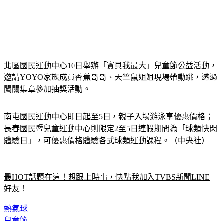
北區國民運動中心10日舉辦「寶貝我最大」兒童節公益活動，
邀請YOYO家族成員香蕉哥哥、天竺鼠姐姐現場帶動跳，透過
闖關集章參加抽獎活動。
南屯國民運動中心即日起至5日，親子入場游泳享優惠價格；
長春國民暨兒童運動中心則限定2至5日連假期間為「球類快閃
體驗日」，可優惠價格體驗各式球類運動課程。（中央社）
最HOT話題在這！想跟上時事，快點我加入TVBS新聞LINE
好友！
熱氣球
兒童節
出遊