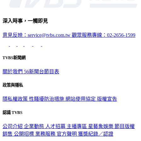
深入時事，一觸即見
意見反映：service@tvbs.com.tw
觀眾服務專線：02-2656-1599
TVBS新聞網
關於我們
56新聞台節目表
政策與隱私
隱私權政策
性騷擾防治措施
網站使用協定
版權宣告
認識 TVBS
公司介紹
企業動態
人才招募
主播專區
星藝象娛樂
節目版權
銷售
公開招標
業務服務
官方聲明
獲獎紀錄／認證