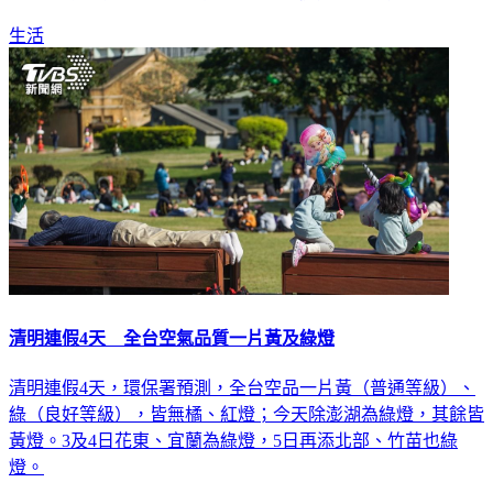
生活
清明連假4天 全台空氣品質一片黃及綠燈
清明連假4天，環保署預測，全台空品一片黃（普通等級）、
綠（良好等級），皆無橘、紅燈；今天除澎湖為綠燈，其餘皆
黃燈。3及4日花東、宜蘭為綠燈，5日再添北部、竹苗也綠
燈。
生活