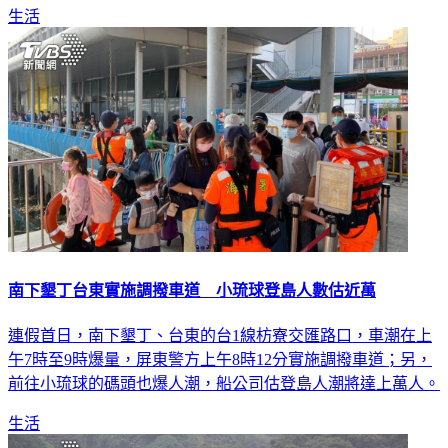
南下墾丁台東實施調撥車道 小琉球登島人數估近萬
連假首日，南下墾丁、台東的台1線枋寮交匯路口，車潮在上
午7時至9時爆量，屏東警方上午8時12分實施調撥車道；另，
前往小琉球的碼頭也爆人潮，船公司估登島人潮將達上萬人。
生活