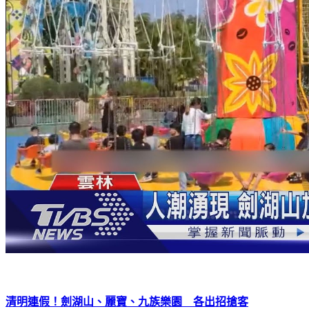
清明連假！劍湖山、麗寶、九族樂園 各出招搶客