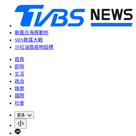
颱風白海豚動態
SBS歌謠大戰
沙拉油致癌物超標
首頁
即時
生活
政治
娛樂
國際
社會
更多