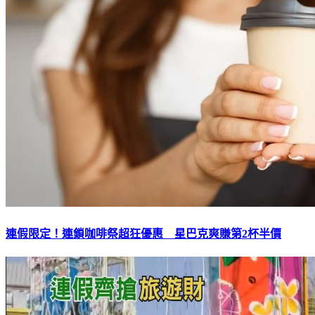
連假限定！連鎖咖啡祭超狂優惠 星巴克爽賺第2杯半價