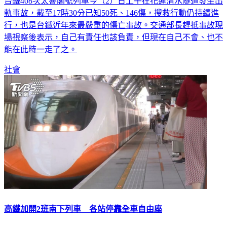
軌事故，截至17時30分已知50死、146傷，搜救行動仍持續進
行，也是台鐵近年來最嚴重的傷亡事故。交通部長趕抵事故現
場視察後表示，自己有責任也該負責，但現在自己不會、也不
能在此時一走了之。
社會
高鐵加開2班南下列車 各站停靠全車自由座
台灣高鐵今天表示，為加強疏運旅客，今天將從南港站加開2