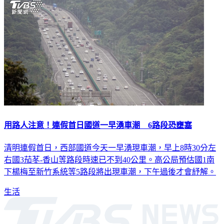
用路人注意！連假首日國道一早湧車潮 6路段恐壅塞
清明連假首日，西部國道今天一早湧現車潮，早上8時30分左
右國3茄苳-香山等路段時速已不到40公里。高公局預估國1南
下楊梅至新竹系統等5路段將出現車潮，下午過後才會紓解。
生活