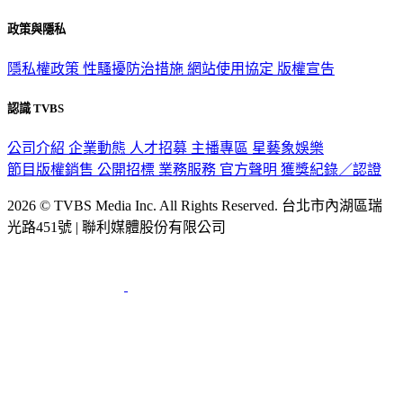
政策與隱私
隱私權政策
性騷擾防治措施
網站使用協定
版權宣告
認識 TVBS
公司介紹
企業動態
人才招募
主播專區
星藝象娛樂
節目版權銷售
公開招標
業務服務
官方聲明
獲獎紀錄／認證
2026 © TVBS Media Inc. All Rights Reserved. 台北市內湖區瑞
光路451號 | 聯利媒體股份有限公司