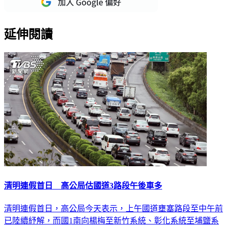
延伸閱讀
清明連假首日 高公局估國道3路段午後車多
清明連假首日，高公局今天表示，上午國道壅塞路段至中午前
已陸續紓解，而國1南向楊梅至新竹系統、彰化系統至埔鹽系
統及國5南向南港系統至坪林等路段，下午可能出現車多情