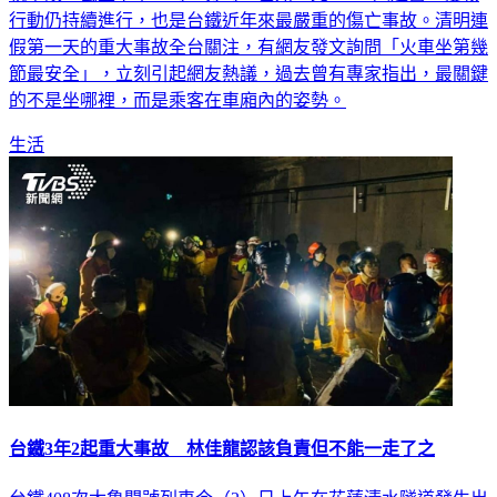
假第一天的重大事故全台關注，有網友發文詢問「火車坐第幾
節最安全」，立刻引起網友熱議，過去曾有專家指出，最關鍵
的不是坐哪裡，而是乘客在車廂內的姿勢。
生活
台鐵3年2起重大事故 林佳龍認該負責但不能一走了之
台鐵408次太魯閣號列車今（2）日上午在花蓮清水隧道發生出