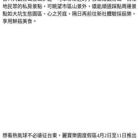
點如大坑生態園區、心之芳庭，隔日再前往新社體驗採菇樂，
享用鮮菇美食。
想看熱氣球不必遠征台東，麗寶樂園度假區4月2日至11日推出
「麗寶熱氣球夢想節」活動，綠油油的草原搭配彩色熱氣球與