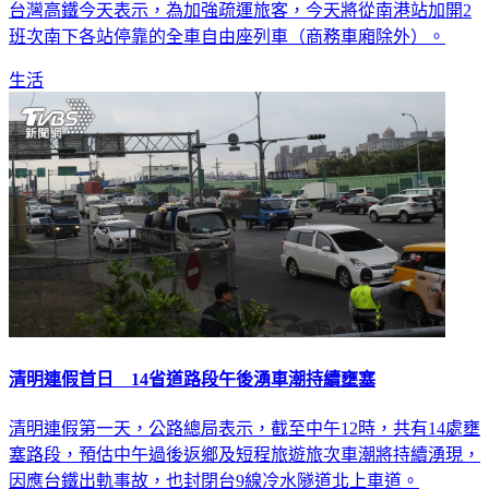
班次南下各站停靠的全車自由座列車（商務車廂除外）。
生活
清明連假首日 14省道路段午後湧車潮持續壅塞
清明連假第一天，公路總局表示，截至中午12時，共有14處壅
塞路段，預估中午過後返鄉及短程旅遊旅次車潮將持續湧現，
因應台鐵出軌事故，也封閉台9線冷水隧道北上車道。