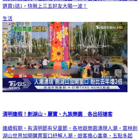
生活
清明連假！劍湖山、麗寶、九族樂園 各出招搶客
連續假期，有清明節有兒童節，各地遊樂園湧現人潮，雲林劍
湖山世界加開購票窗口紓解人潮，遊客擔心塞車，五點多起
床，比平時上班上學還要早。台中麗寶樂園熱氣球加持，人氣