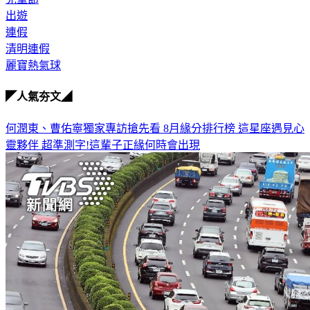
連假
清明連假
麗寶熱氣球
◤人氣夯文◢
何潤東、曹佑寧獨家專訪搶先看
8月緣分排行榜 這星座遇見心
靈夥伴
超準測字!這輩子正緣何時會出現