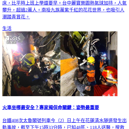
攀升，超過2萬人。南投九族萬紫千紅的花花世界，也吸引人
潮踏青賞花。
生活
火車坐哪最安全？專家揭保命關鍵：姿勢最重要
台鐵408次太魯閣號列車今（2）日上午在花蓮清水隧道發生出
軌事故，截至下午15時33分時，已知48死、118人送醫，搜救
行動仍持續進行，也是台鐵近年來最嚴重的傷亡事故。清明連