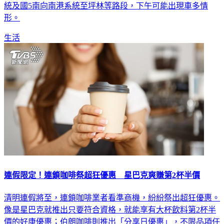
形。
生活
連假限定！連鎖咖啡祭超狂優惠 星巴克爽賺第2杯半價
清明連假將至，連鎖咖啡業者看準商機，紛紛祭出超狂優惠。
像是星巴克就推出只要符合資格，就能享有大杯飲料第2杯半
價的好康優惠；伯朗咖啡則推出「分享日優惠」，不限品項任
選買1送1，快揪上三五好友大喝一波！