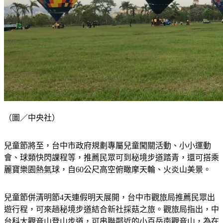
（圖／中央社）
兒童節將至，台中市政府規劃專屬兒童闖關活動、小小運動
會、球類快閃課程等，推薦民眾可到秘境步道踏青，還可搭乘
麗寶樂園熱氣球，自60公尺高空俯瞰摩天輪、火炎山美景。
兒童節併清明節4天連假明天展開，台中市觀旅局推薦民眾出
遊行程，可來趟秘境步道結合新社採菇之旅。觀旅局指出，中
台科大觀音山登山步道，可串聯鄰近的小百岳南觀音山，為在
地民眾的私房景點，可眺望市區山景外，還能順道踩點周邊景