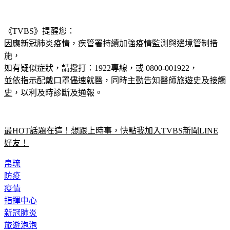
《TVBS》提醒您：
因應新冠肺炎疫情，疾管署持續加強疫情監測與邊境管制措
施，
如有疑似症狀，請撥打：1922專線，或 0800-001922，
並
依指示配戴口罩儘速就醫
，同時
主動告知醫師旅遊史及接觸
史
，以利及時診斷及通報。
最HOT話題在這！想跟上時事，快點我加入TVBS新聞LINE
好友！
帛琉
防疫
疫情
指揮中心
新冠肺炎
旅遊泡泡