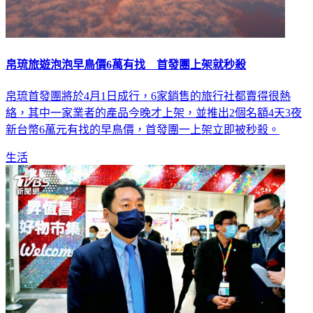
帛琉旅遊泡泡早鳥價6萬有找 首發團上架就秒殺
帛琉首發團將於4月1日成行，6家銷售的旅行社都賣得很熱
絡，其中一家業者的產品今晚才上架，並推出2個名額4天3夜
新台幣6萬元有找的早鳥價，首發團一上架立即被秒殺。
生活