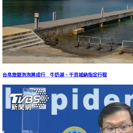
台帛旅遊泡泡將成行 牛奶湖、干貝城納指定行程