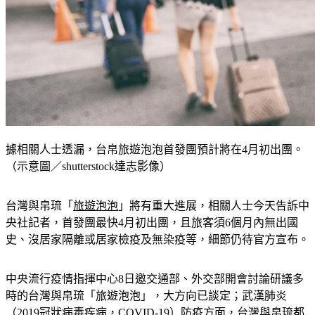
據相關人士透漏，台帛旅遊泡泡首發團預計將在4月初出團。
（示意圖／shutterstock達志影像）
台灣與帛琉「
旅遊泡泡
」將有重大進展，相關人士今天告訴中
央社記者，首發團最快4月初出團，且旅客須6個月內無出國
史、沒居家隔離或居家檢疫及無染疫等，細節仍待官方宣布。
中央流行疫情指揮中心8日邀交通部、外交部開會討論研議多
時的台灣與帛琉「旅遊泡泡」，大方向已談定；武漢肺炎
（2019冠狀病毒疾病，COVID-19）防疫方面，台灣與帛琉都