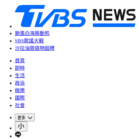
颱風白海豚動態
SBS歌謠大戰
沙拉油致癌物超標
首頁
即時
生活
政治
娛樂
國際
社會
更多