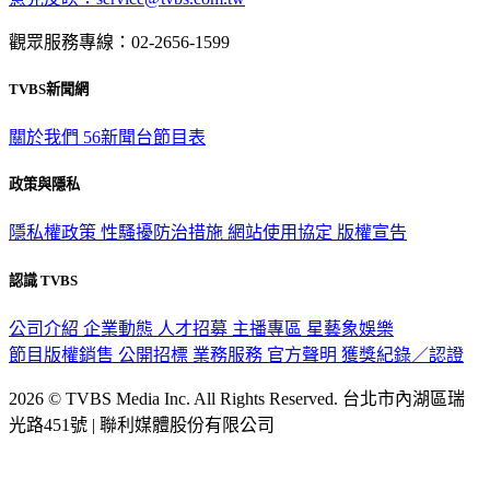
觀眾服務專線：02-2656-1599
TVBS新聞網
關於我們
56新聞台節目表
政策與隱私
隱私權政策
性騷擾防治措施
網站使用協定
版權宣告
認識 TVBS
公司介紹
企業動態
人才招募
主播專區
星藝象娛樂
節目版權銷售
公開招標
業務服務
官方聲明
獲獎紀錄／認證
2026 © TVBS Media Inc. All Rights Reserved. 台北市內湖區瑞
光路451號 | 聯利媒體股份有限公司