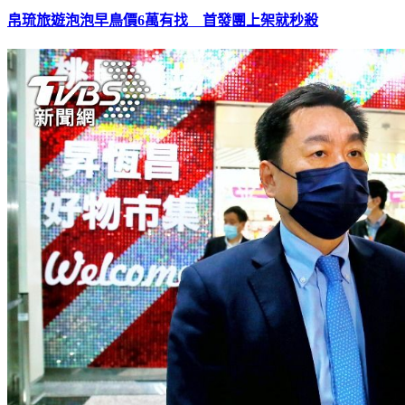
帛琉旅遊泡泡早鳥價6萬有找 首發團上架就秒殺