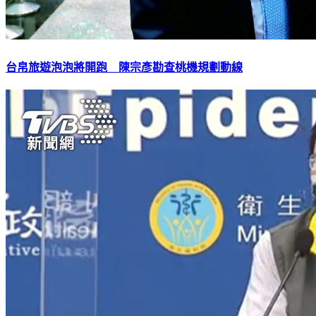
台帛旅遊泡泡將開跑 陳宗彥勘查桃機規劃動線