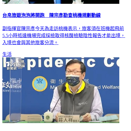
台帛旅遊泡泡將開跑 陳宗彥勘查桃機規劃動線
副指揮官陳宗彥今天為走訪桃機表示，旅客須在班機起飛前
5.5小時抵達機場完成採檢取得核酸檢驗陰性報告才能出境，
入境也會與其他旅客分流。
生活