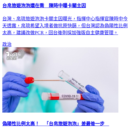
台帛旅遊泡泡還在喬 陳時中曝卡關主因
台灣、帛琉旅遊泡泡卡關主因曝光，指揮中心指揮官陳時中今
天透露，帛琉希望入境者做抗原快篩，但台灣認為偽陽性比例
太高，建議改做PCR，回台後則採加強版自主健康管理。
政治
偽陽性比例太高！ 「台帛旅遊泡泡」差最後一步