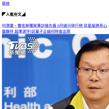
居檢
◤人氣夯文◢
何潤東、曹佑寧獨家專訪搶先看
8月緣分排行榜 這星座遇見心
靈夥伴
超準測字!這輩子正緣何時會出現