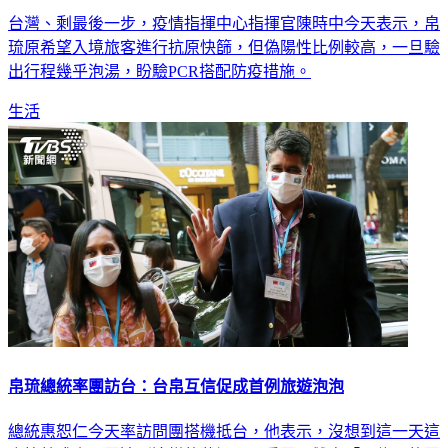
台灣、剩最後一步，疫情指揮中心指揮官陳時中今天表示，帛
琉原希望入境旅客進行抗原快篩，但偽陽性比例較高，一旦驗
出行程幾乎泡湯，盼驗PCR搭配防疫措施。
生活
帛琉總統率團訪台：台帛互信促成首例旅遊泡泡
總統惠恕仁今天率訪問團搭機抵台，他表示，沒想到這一天這