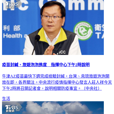
疫苗封緘、旅遊泡泡進度 指揮中心下午2時說明
牛津AZ疫苗最快下週完成檢驗封緘，台灣、帛琉旅遊泡泡開
放在即，各界關注。中央流行疫情指揮中心發言人莊人祥今天
下午2時將召開記者會，說明相關防疫事宜。（中央社）
生活