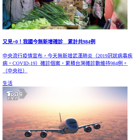
又見+0！我國今無新增確診 累計共984例
中央流行疫情宣布，今天無新增武漢肺炎（2019冠狀病毒疾
病，COVID-19）確診個案，累積台灣確診數維持984例。
（中央社）
生活