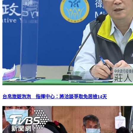
台帛旅遊泡泡 指揮中心：將洽談爭取免居檢14天