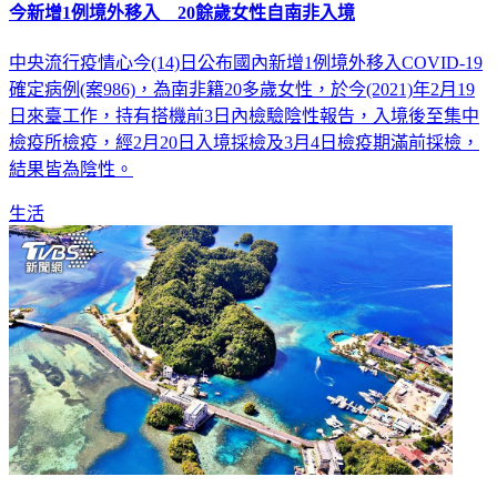
今新增1例境外移入 20餘歲女性自南非入境
中央流行疫情心今(14)日公布國內新增1例境外移入COVID-19
確定病例(案986)，為南非籍20多歲女性，於今(2021)年2月19
日來臺工作，持有搭機前3日內檢驗陰性報告，入境後至集中
檢疫所檢疫，經2月20日入境採檢及3月4日檢疫期滿前採檢，
結果皆為陰性。
生活