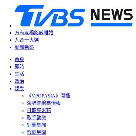
方志友楊銘威離婚
九合一大選
颱風動態
首頁
即時
生活
政治
娛樂
《VPOPASIA》開播
演唱會搶票情報
日韓爆米花
歌手動態
綜藝星聞
戲劇星聞