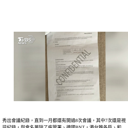
秀出會議紀錄，直到一月都還有開過8次會議，其中7次還是視
訊紀錄，與會名單除了疾管署、德國BNT，港台雅各臣、和