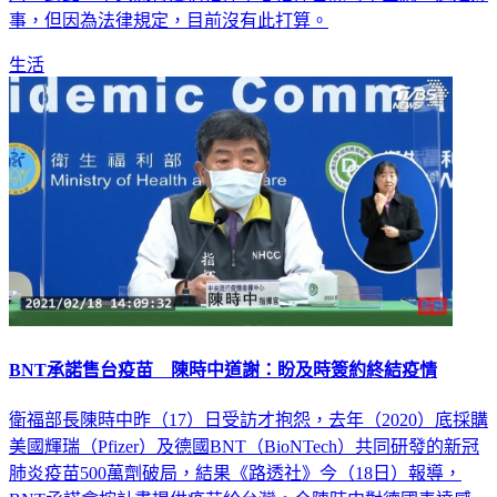
事，但因為法律規定，目前沒有此打算。
生活
BNT承諾售台疫苗 陳時中道謝：盼及時簽約終結疫情
衛福部長陳時中昨（17）日受訪才抱怨，去年（2020）底採購
美國輝瑞（Pfizer）及德國BNT（BioNTech）共同研發的新冠
肺炎疫苗500萬劑破局，結果《路透社》今（18日）報導，