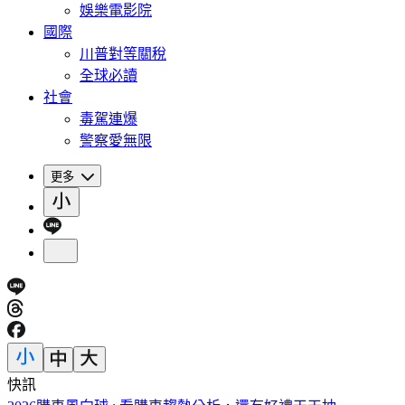
娛樂電影院
國際
川普對等關稅
全球必讀
社會
毒駕連爆
警察愛無限
更多
快訊