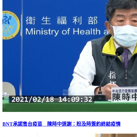
BNT承諾售台疫苗 陳時中道謝：盼及時簽約終結疫情