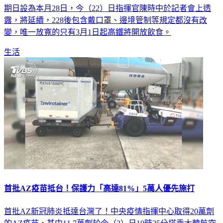
期日設為本月28日，今（22）日指揮官陳時中於記者會上透
露，將延續，228後包含戴口罩、邊境管制等規定都沒有改
變，唯一放寬的只有3月1日起高鐵將開放飲食。
生活
首批AZ疫苗抵台！保護力「高達81%」5萬人優先施打
首批AZ新冠肺炎抵達台灣了！中央疫情指揮中心取得20萬劑