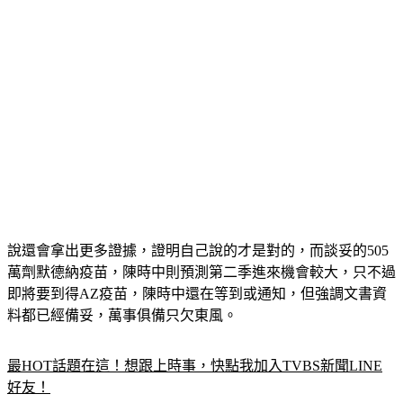
說還會拿出更多證據，證明自己說的才是對的，而談妥的505
萬劑默德納疫苗，陳時中則預測第二季進來機會較大，只不過
即將要到得AZ疫苗，陳時中還在等到或通知，但強調文書資
料都已經備妥，萬事俱備只欠東風。
最HOT話題在這！想跟上時事，快點我加入TVBS新聞LINE
好友！