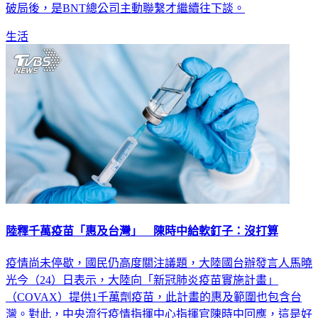
破局後，是BNT總公司主動聯繫才繼續往下談。
生活
陸釋千萬疫苗「惠及台灣」 陳時中給軟釘子：沒打算
疫情尚未停歇，國民仍高度關注議題，大陸國台辦發言人馬曉
光今（24）日表示，大陸向「新冠肺炎疫苗實施計畫」
（COVAX）提供1千萬劑疫苗，此計畫的惠及範圍也包含台
灣。對此，中央流行疫情指揮中心指揮官陳時中回應，這是好