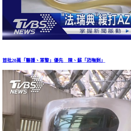
首批20萬「醫護、軍警」優先 陳、蘇「恐嘸剩」