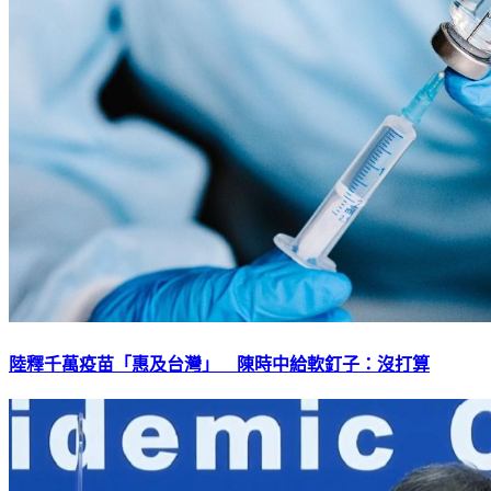
陸釋千萬疫苗「惠及台灣」 陳時中給軟釘子：沒打算