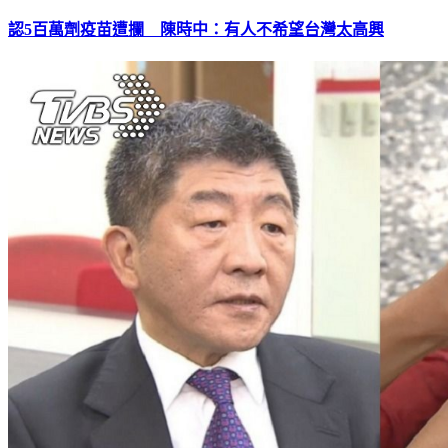
認5百萬劑疫苗遭攔 陳時中：有人不希望台灣太高興