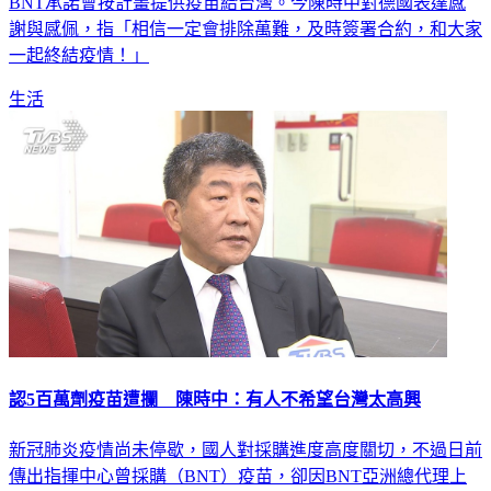
BNT承諾會按計畫提供疫苗給台灣。今陳時中對德國表達感
謝與感佩，指「相信一定會排除萬難，及時簽署合約，和大家
一起終結疫情！」
生活
認5百萬劑疫苗遭攔 陳時中：有人不希望台灣太高興
新冠肺炎疫情尚未停歇，國人對採購進度高度關切，不過日前
傳出指揮中心曾採購（BNT）疫苗，卻因BNT亞洲總代理上