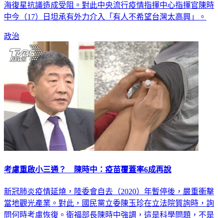
海復星抗議造成受阻。對此中央流行疫情指揮中心指揮官陳時
中今（17）日坦承有外力介入「有人不希望台灣太高興」。
政治
考慮重啟小三通？ 陳時中：疫苗覆蓋率6成再說
新冠肺炎疫情延燒，陸委會自去（2020）年暫停後，嚴重衝擊
當地觀光產業。對此，國民黨立委陳玉珍在立法院質詢時，詢
問何時考慮恢復。衛福部長陳時中強調，這是科學問題，不是