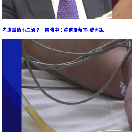
考慮重啟小三通？ 陳時中：疫苗覆蓋率6成再說