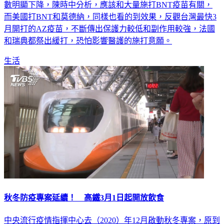
數明顯下降，陳時中分析，應該和大量施打BNT疫苗有關，
而美國打BNT和莫德納，同樣也看的到效果，反觀台灣最快3
月開打的AZ疫苗，不斷傳出保護力較低和副作用較強，法國
和瑞典都祭出緩打，恐怕影響醫護的施打意願。
生活
秋冬防疫專案延續！ 高鐵3月1日起開放飲食
中央流行疫情指揮中心去（2020）年12月啟動秋冬專案，原到