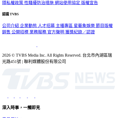
隱私權政策
性騷擾防治措施
網站使用協定
版權宣告
認識 TVBS
公司介紹
企業動態
人才招募
主播專區
星藝象娛樂
節目版權
銷售
公開招標
業務服務
官方聲明
獲獎紀錄／認證
2026 © TVBS Media Inc. All Rights Reserved. 台北市內湖區瑞
光路451號 | 聯利媒體股份有限公司
深入時事，一觸即見