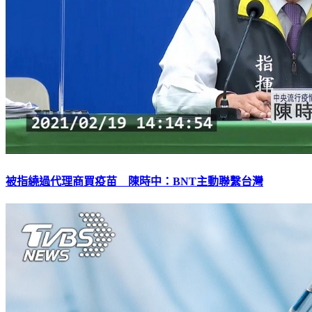
被指繞過代理商買疫苗 陳時中：BNT主動聯繫台灣