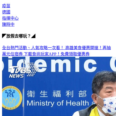
疫苗
德國
指揮中心
陳時中
◤放假去哪玩？◢
全台熱門活動、人氣攻略一次看！
高雄美食優惠開搶！再抽
萬元住宿券
下載食尚玩家APP！免費領取優惠券