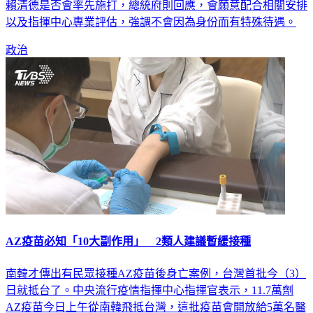
賴清德是否會率先施打，總統府則回應，會願意配合相關安排
以及指揮中心專業評估，強調不會因為身份而有特殊待遇。
政治
AZ疫苗必知「10大副作用」 2類人建議暫緩接種
南韓才傳出有民眾接種AZ疫苗後身亡案例，台灣首批今（3）
日就抵台了。中央流行疫情指揮中心指揮官表示，11.7萬劑
AZ疫苗今日上午從南韓飛抵台灣，這批疫苗會開放給5萬名醫