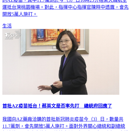
的AZ疫苗，其中11.7萬劑於今（3）日10時25分搭乘大韓航空
運抵台灣桃園機場。對此，指揮中心指揮官陳時中透露，會先
開放5萬人施打。
生活
首批AZ疫苗抵台！蔡英文是否率先打 總統府回應了
我國向AZ藥廠洽購的首批新冠肺炎疫苗今（3）日，數量共
11.7萬劑，會先開放5萬人施打。面對外界關心總統和副總統