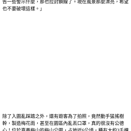
也不要破壞這樣。」
除了入園亂踩踏之外，還有遊客為了拍照，竟然動手猛搖樹
幹，製造梅花雨，甚至在園區內亂丟口罩，真的很沒有公德
心！位於嘉義梅山的梅山公園，占地近6公頃，種有大約3千棵
的梅樹，1天吸引1000至2000遊客參觀，假日甚至超過5千人次