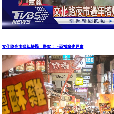
文化路夜市過年擠爆 遊客：下雨撐傘也要來