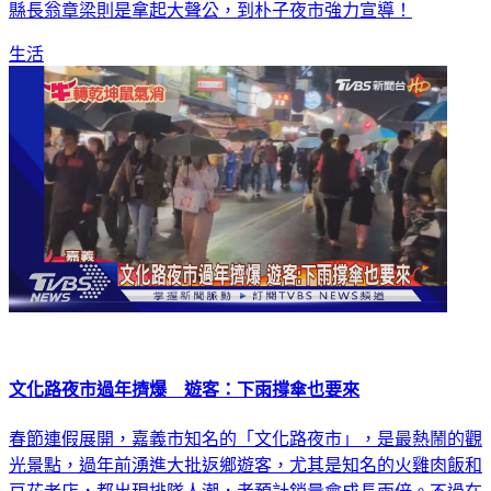
生活
文化路夜市過年擠爆 遊客：下雨撐傘也要來
春節連假展開，嘉義市知名的「文化路夜市」，是最熱鬧的觀
光景點，過年前湧進大批返鄉遊客，尤其是知名的火雞肉飯和
豆花老店，都出現排隊人潮，者預計銷量會成長兩倍。不過在