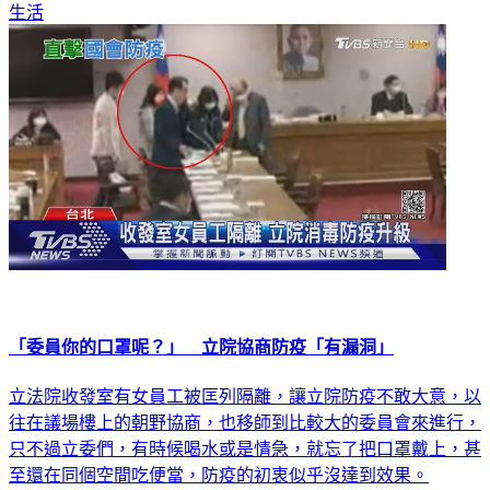
「委員你的口罩呢？」 立院協商防疫「有漏洞」
立法院收發室有女員工被匡列隔離，讓立院防疫不敢大意，以
往在議場樓上的朝野協商，也移師到比較大的委員會來進行，
只不過立委們，有時候喝水或是情急，就忘了把口罩戴上，甚
至還在同個空間吃便當，防疫的初衷似乎沒達到效果。