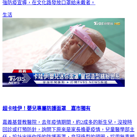
生活
超卡哇伊！嬰兒專屬防護面罩 嘉市獨有
嘉義基督教醫院，去年疫情期間，約2成多的新生兒，沒按時
回診或打預防針，詢問下原來是家長擔憂疫情，兒童醫學部主
任，設計出迷你版的防護面罩，皇冠造型的頭圈，採用無毒塑
膠片，造型時尚可愛，適合剛出生到3個月大baby，現在有廠