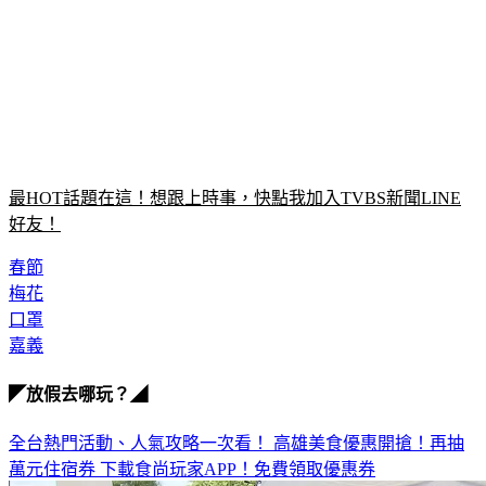
最HOT話題在這！想跟上時事，快點我加入TVBS新聞LINE
好友！
春節
梅花
口罩
嘉義
◤放假去哪玩？◢
全台熱門活動、人氣攻略一次看！
高雄美食優惠開搶！再抽
萬元住宿券
下載食尚玩家APP！免費領取優惠券