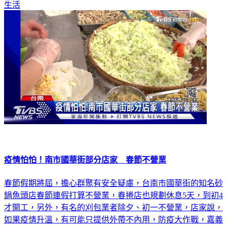
疫情怕怕！南市國華街部分店家 春節不營業
春節假期將屆，擔心群聚有安全疑慮，台南市國華街的知名砂
鍋魚頭店春節連假打算不營業，春捲店也規劃休息5天，到初4
才開工，另外，有名的刈包業者除夕、初一不營業，店家說，
如果疫情升溫，有可能只提供外帶不內用，防疫大作戰，嘉義
縣長翁章梁則是拿起大聲公，到朴子夜市強力宣導！