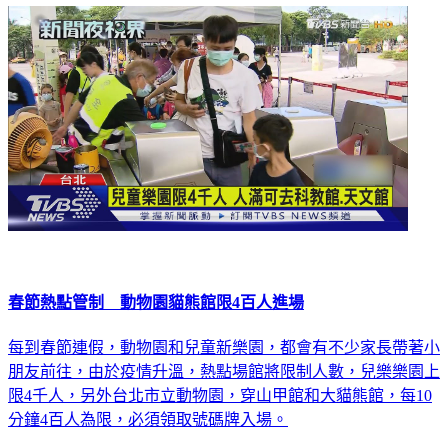
春節熱點管制 動物園貓熊館限4百人進場
每到春節連假，動物園和兒童新樂園，都會有不少家長帶著小
朋友前往，由於疫情升溫，熱點場館將限制人數，兒樂樂園上
限4千人，另外台北市立動物園，穿山甲館和大貓熊館，每10
分鐘4百人為限，必須領取號碼牌入場。
生活