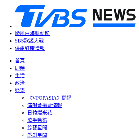
颱風白海豚動態
SBS歌謠大戰
優惠好康情報
首頁
即時
生活
政治
娛樂
《VPOPASIA》開播
演唱會搶票情報
日韓爆米花
歌手動態
綜藝星聞
戲劇星聞