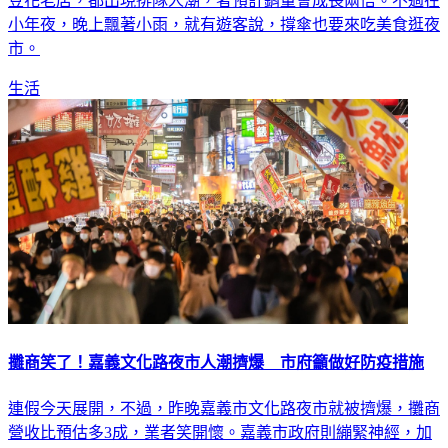
小年夜，晚上飄著小雨，就有遊客說，撐傘也要來吃美食逛夜
市。
生活
攤商笑了！嘉義文化路夜市人潮擠爆 市府籲做好防疫措施
連假今天展開，不過，昨晚嘉義市文化路夜市就被擠爆，攤商
營收比預估多3成，業者笑開懷。嘉義市政府則繃緊神經，加
強防疫宣導，在文化路發放口罩給未戴者。