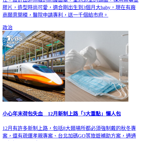
商願意開模，醫院申請專利，送一千個給市府。
政治
小心年末荷包失血 12月新制上路「3大重點」懶人包
12月有許多新制上路，包括8大類場所都必須強制戴的秋冬專
案，還有疏運孝親專案、台北加碼GO等旅遊補助方案，通通
再好好check一次吧！