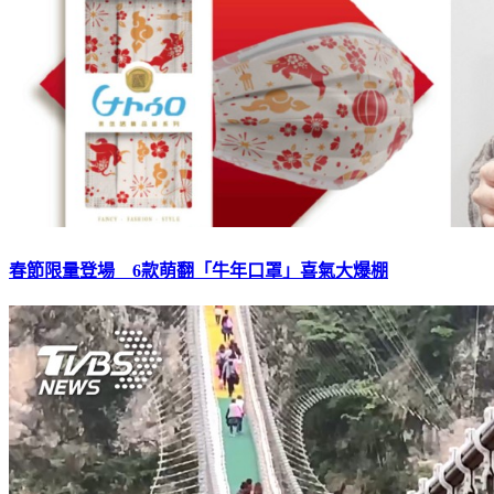
春節限量登場 6款萌翻「牛年口罩」喜氣大爆棚