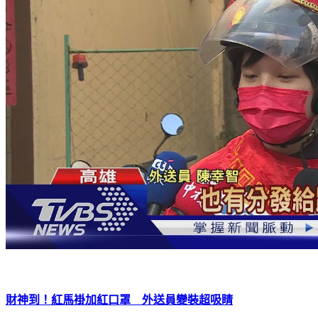
財神到！紅馬褂加紅口罩 外送員變裝超吸睛