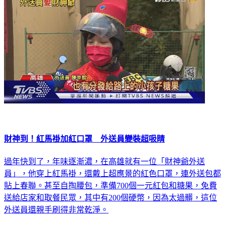
財神到！紅馬褂加紅口罩 外送員變裝超吸睛
過年快到了，年味逐漸濃，在高雄就有一位「財神爺外送
員」，他穿上紅馬褂，還戴上超應景的紅色口罩，連外送包都
貼上春聯。甚至自掏腰包，準備700個一元紅包和糖果，免費
送給店家和取餐民眾，其中有200個硬幣，因為太過髒，這位
外送員還親手刷得非常乾淨。
生活