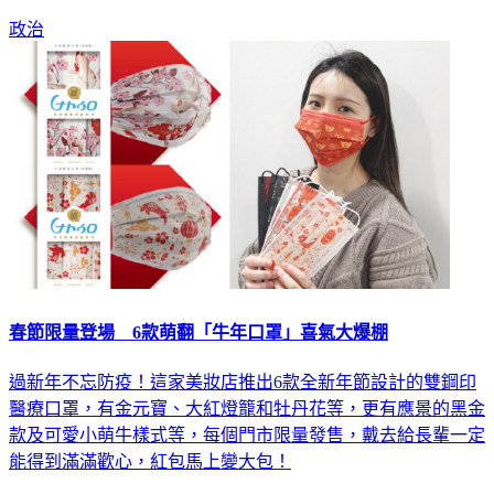
政治
春節限量登場 6款萌翻「牛年口罩」喜氣大爆棚
過新年不忘防疫！這家美妝店推出6款全新年節設計的雙鋼印
醫療口罩，有金元寶、大紅燈籠和牡丹花等，更有應景的黑金
款及可愛小萌牛樣式等，每個門市限量發售，戴去給長輩一定
能得到滿滿歡心，紅包馬上變大包！
生活