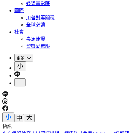
娛樂電影院
國際
川普對等關稅
全球必讀
社會
毒駕連爆
警察愛無限
更多
快訊