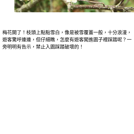
梅花開了！枝頭上點點雪白，像是被雪覆蓋一般，十分浪漫，
遊客驚呼連連，但仔細瞧，怎麼有遊客闖進園子裡踩踏呢？一
旁明明有告示，禁止入園踩踏破壞的！