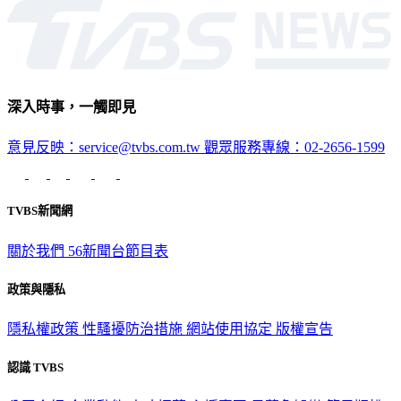
深入時事，一觸即見
意見反映：service@tvbs.com.tw
觀眾服務專線：02-2656-1599
TVBS新聞網
關於我們
56新聞台節目表
政策與隱私
隱私權政策
性騷擾防治措施
網站使用協定
版權宣告
認識 TVBS