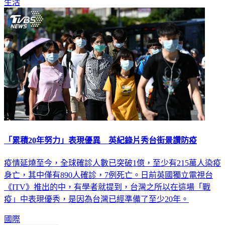
生活
「累積20年努力」表現優異 英紀錄片秀台街景讚防疫
疫情延燒至今，全球確診人數已突破1億，至少有215萬人染疫
身亡，其中僅有890人確診，7例死亡。日前英國獨立電視台
《ITV》推出的中，有學者就提到，台灣之所以在這場「戰
疫」中表現優秀，是因為台灣已經準備了至少20年。
國際