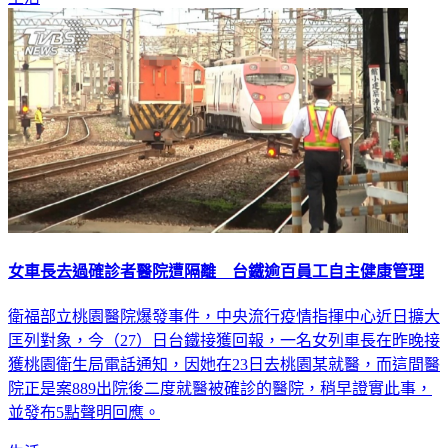
女車長去過確診者醫院遭隔離 台鐵逾百員工自主健康管理
衛福部立桃園醫院爆發事件，中央流行疫情指揮中心近日擴大
匡列對象，今（27）日台鐵接獲回報，一名女列車長在昨晚接
獲桃園衛生局電話通知，因她在23日去桃園某就醫，而這間醫
院正是案889出院後二度就醫被確診的醫院，稍早證實此事，
並發布5點聲明回應。