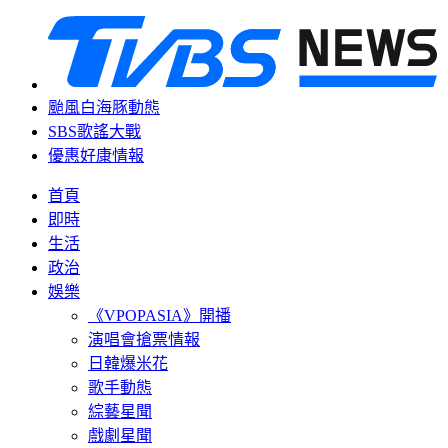
颱風白海豚動態
SBS歌謠大戰
優惠好康情報
首頁
即時
生活
政治
娛樂
《VPOPASIA》開播
演唱會搶票情報
日韓爆米花
歌手動態
綜藝星聞
戲劇星聞