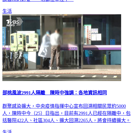
生活
部桃風波2991人隔離 陳時中強調：各地資訊相同
群聚感染擴大，中央疫情指揮中心宣布回溯相關民眾約5000
人，陳時中今（25）日指出，目前有2991人已經在隔離中，包
括醫院422人、社區304人、擴大回溯2265人，將會持續擴大。
生活