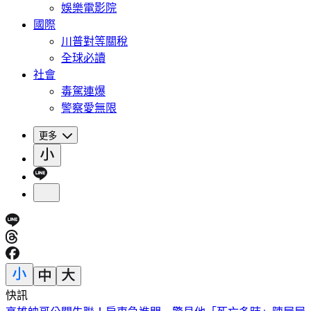
娛樂電影院
國際
川普對等關稅
全球必讀
社會
毒駕連爆
警察愛無限
更多
快訊