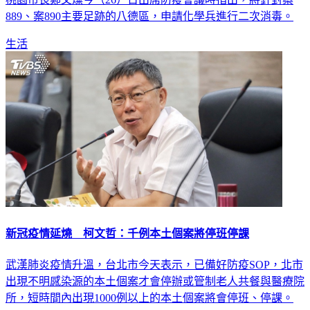
889、案890主要足跡的八德區，申請化學兵進行二次消毒。
生活
新冠疫情延燒 柯文哲：千例本土個案將停班停課
武漢肺炎疫情升溫，台北市今天表示，已備好防疫SOP，北市
出現不明感染源的本土個案才會停辦或管制老人共餐與醫療院
所，短時間內出現1000例以上的本土個案將會停班、停課。