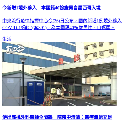
今新增1境外移入 本國籍40餘歲男自墨西哥入境
中央流行疫情指揮中心今(26)日公布，國內新增1例境外移入
COVID-19確定(案891)，為本國籍40多歲男性，自返國。
生活
傳出部桃外科醫師全隔離 陳時中澄清：醫療量能充足