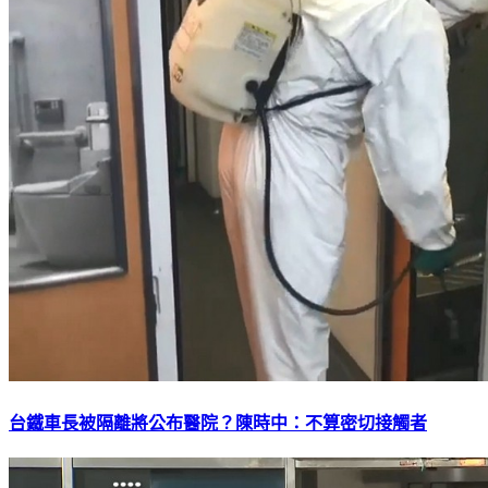
台鐵車長被隔離將公布醫院？陳時中：不算密切接觸者