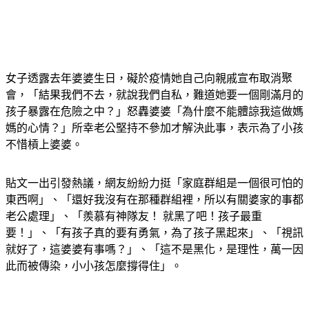
女子透露去年婆婆生日，礙於疫情她自己向親戚宣布取消聚
會，「結果我們不去，就說我們自私，難道她要一個剛滿月的
孩子暴露在危險之中？」怒轟婆婆「為什麼不能體諒我這做媽
媽的心情？」所幸老公堅持不參加才解決此事，表示為了小孩
不惜槓上婆婆。
貼文一出引發熱議，網友紛紛力挺「家庭群組是一個很可怕的
東西啊」、「還好我沒有在那種群組裡，所以有關婆家的事都
老公處理」、「羨慕有神隊友！ 就黑了吧！孩子最重
要！」、「有孩子真的要有勇氣，為了孩子黑起來」、「視訊
就好了，這婆婆有事嗎？」、「這不是黑化，是理性，萬一因
此而被傳染，小小孩怎麼撐得住」。