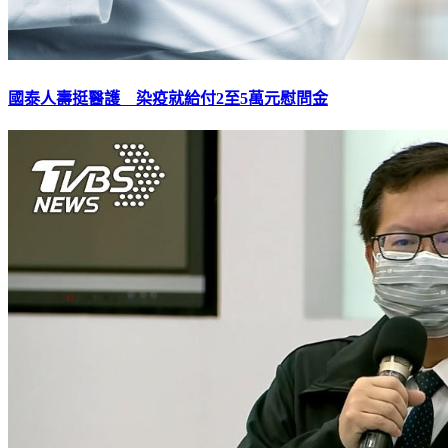
國泰人壽挺醫護 染疫就給付2至5萬元慰問金