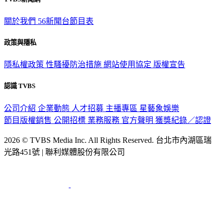
關於我們
56新聞台節目表
政策與隱私
隱私權政策
性騷擾防治措施
網站使用協定
版權宣告
認識 TVBS
公司介紹
企業動態
人才招募
主播專區
星藝象娛樂
節目版權銷售
公開招標
業務服務
官方聲明
獲獎紀錄／認證
2026 © TVBS Media Inc. All Rights Reserved. 台北市內湖區瑞
光路451號 | 聯利媒體股份有限公司