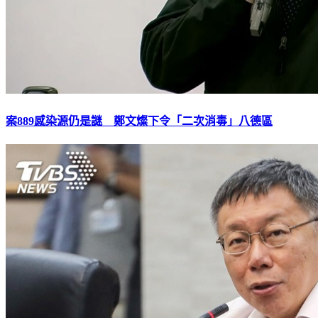
案889感染源仍是謎 鄭文燦下令「二次消毒」八德區