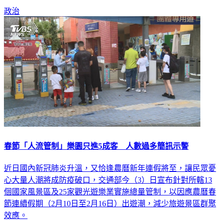
政治
春節「人流管制」樂園只進5成客 人數過多簡訊示警
近日國內新冠肺炎升溫，又恰逢農曆新年連假將至，讓民眾憂
心大量人潮將成防疫破口，交通部今（3）日宣布針對所轄13
個國家風景區及25家觀光遊樂業實施總量管制，以因應農曆春
節連續假期（2月10日至2月16日）出遊潮，減少旅遊景區群聚
效應。