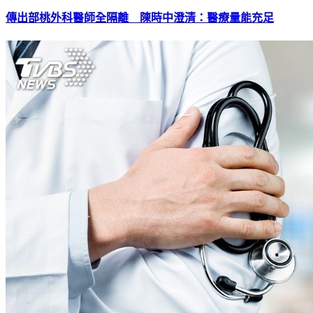
傳出部桃外科醫師全隔離 陳時中澄清：醫療量能充足