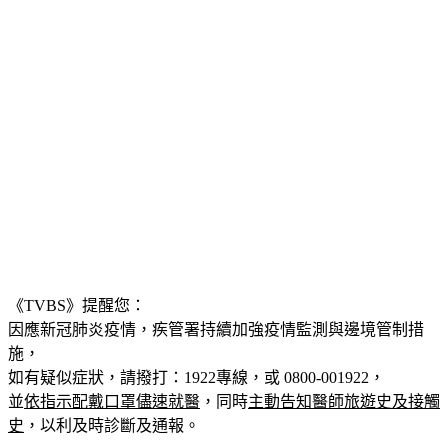
《TVBS》提醒您：
因應新冠肺炎疫情，疾管署持續加強疫情監測與邊境管制措
施，
如有疑似症狀，請撥打：1922專線，或 0800-001922，
並
依指示配戴口罩儘速就醫
，同時
主動告知醫師旅遊史及接觸
史
，以利及時診斷及通報。