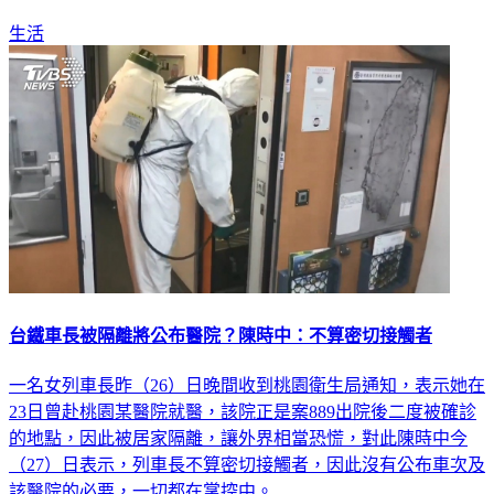
生活
台鐵車長被隔離將公布醫院？陳時中：不算密切接觸者
一名女列車長昨（26）日晚間收到桃園衛生局通知，表示她在
23日曾赴桃園某醫院就醫，該院正是案889出院後二度被確診
的地點，因此被居家隔離，讓外界相當恐慌，對此陳時中今
（27）日表示，列車長不算密切接觸者，因此沒有公布車次及
該醫院的必要，一切都在掌控中。