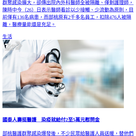
群聚感染擴大，卻傳出院內外科醫師全被隔離、僅剩護理師，
陳時中今（26）日表示醫師看診以少接觸、少流動為原則，目
前僅有136名病患，而部桃原有2千多名員工，扣除476人被隔
離，醫療量能還是充足。
生活
國泰人壽挺醫護 染疫就給付2至5萬元慰問金
部桃醫護群聚感染爆發後，不少民眾給醫護人員送暖，替他們