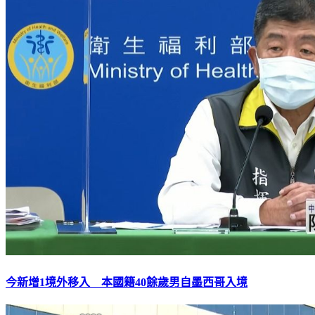
今新增1境外移入 本國籍40餘歲男自墨西哥入境