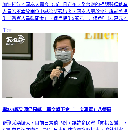
加油打氣。國泰人壽今（26）日宣布，全台灣的相關醫護執業
人員若不幸於崗位中感染新冠肺炎，國泰人壽於今年底前將提
供「醫護人員慰問金」，保戶提供5萬元，非保戶則為2萬元。
生活
案889感染源仍是謎 鄭文燦下令「二次消毒」八德區
群聚感染擴大，目前已累積15例，讓許多民眾「聞桃色變」，
桃園市長鄭文燦今（26）日出席防疫會議時指出，將針對案