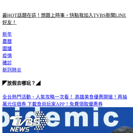
最HOT話題在這！想跟上時事，快點我加入TVBS新聞LINE
好友！
新年
農曆
圍爐
疫情
確診
新冠肺炎
◤放假去哪玩？◢
全台熱門活動、人氣攻略一次看！
高雄美食優惠開搶！再抽
萬元住宿券
下載食尚玩家APP！免費領取優惠券