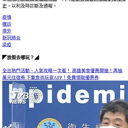
疫情
確診
境外
新冠肺炎
染疫
◤放假去哪玩？◢
全台熱門活動、人氣攻略一次看！
高雄美食優惠開搶！再抽
萬元住宿券
下載食尚玩家APP！免費領取優惠券