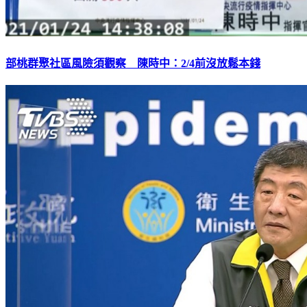
部桃群聚社區風險須觀察 陳時中：2/4前沒放鬆本錢