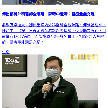
傳出部桃外科醫師全隔離 陳時中澄清：醫療量能充足
群聚感染擴大，卻傳出院內外科醫師全被隔離、僅剩護理師，
陳時中今（26）日表示醫師看診以少接觸、少流動為原則，目
前僅有136名病患，而部桃原有2千多名員工，扣除476人被隔
離，醫療量能還是充足。
生活