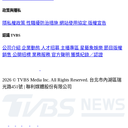
政策與隱私
隱私權政策
性騷擾防治措施
網站使用協定
版權宣告
認識 TVBS
公司介紹
企業動態
人才招募
主播專區
星藝象娛樂
節目版權
銷售
公開招標
業務服務
官方聲明
獲獎紀錄／認證
2026 © TVBS Media Inc. All Rights Reserved. 台北市內湖區瑞
光路451號 | 聯利媒體股份有限公司