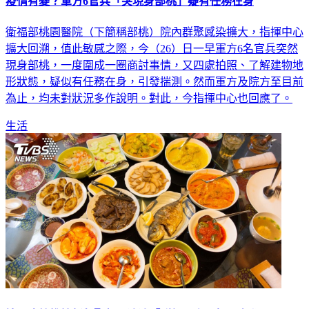
衛福部桃園醫院（下簡稱部桃）院內群聚感染擴大，指揮中心
擴大回溯，值此敏感之際，今（26）日一早軍方6名官兵突然
現身部桃，一度圍成一圈商討事情，又四處拍照、了解建物地
形狀態，疑似有任務在身，引發揣測。然而軍方及院方至目前
為止，均未對狀況多作說明。對此，今指揮中心也回應了。
生活
媳因疫情推掉新年聚餐 婆婆「群組公審」怒罵自私