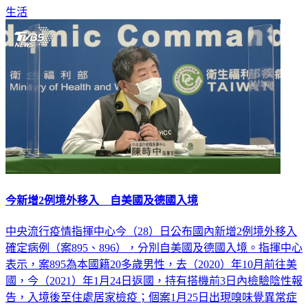
今新增2例境外移入 自美國及德國入境
中央流行疫情指揮中心今（28）日公布國內新增2例境外移入
確定病例（案895、896），分別自美國及德國入境。指揮中心
表示，案895為本國籍20多歲男性，去（2020）年10月前往美
國，今（2021）年1月24日返國，持有搭機前3日內檢驗陰性報
告，入境後至住處居家檢疫；個案1月25日出現嗅味覺異常症
狀，由衛生單位安排就醫採檢，於今日確診。已掌握個案接觸