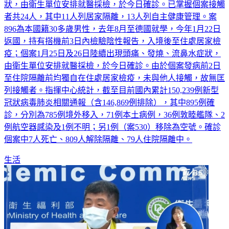
者共24人，其中11人列居家隔離，13人列自主健康管理。案
896為本國籍30多歲男性，去年8月至德國就學，今年1月22日
返國，持有搭機前3日內檢驗陰性報告，入境後至住處居家檢
疫；個案1月25日及26日陸續出現頭痛、發燒、流鼻水症狀，
由衛生單位安排就醫採檢，於今日確診。由於個案發病前2日
至住院隔離前均獨自在住處居家檢疫，未與他人接觸，故無匡
列接觸者。指揮中心統計，截至目前國內累計150,239例新型
冠狀病毒肺炎相關通報（含146,869例排除），其中895例確
診，分別為785例境外移入，71例本土病例，36例敦睦艦隊、2
例航空器感染及1例不明；另1例（案530）移除為空號。確診
個案中7人死亡、809人解除隔離、79人住院隔離中。
生活