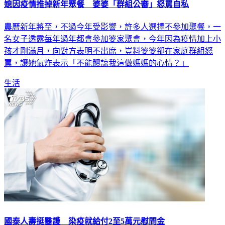
農曆新年將至，不過今年受影響，許多人選擇不參加聚餐，一
名女子透露每年過年都會參加婆家聚會，今年因為疫情加上小
孩才剛滿月，向對方表明不出席，豈料婆婆卻在家庭群組怒
罵，讓她氣炸表示「不能體諒我這做媽媽的心情？」
生活
國泰人壽挺醫護 染疫就給付2至5萬元慰問金