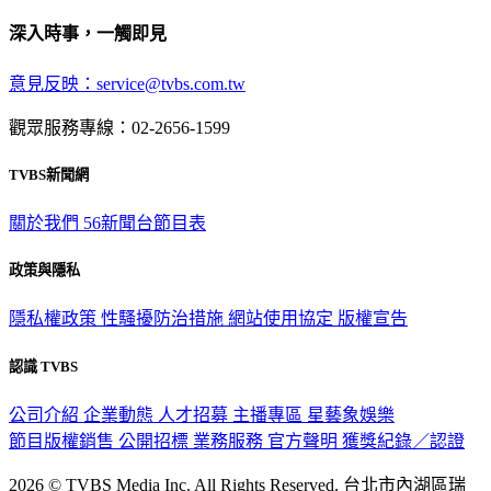
深入時事，一觸即見
意見反映：service@tvbs.com.tw
觀眾服務專線：02-2656-1599
TVBS新聞網
關於我們
56新聞台節目表
政策與隱私
隱私權政策
性騷擾防治措施
網站使用協定
版權宣告
認識 TVBS
公司介紹
企業動態
人才招募
主播專區
星藝象娛樂
節目版權銷售
公開招標
業務服務
官方聲明
獲獎紀錄／認證
2026 © TVBS Media Inc. All Rights Reserved. 台北市內湖區瑞
光路451號 | 聯利媒體股份有限公司