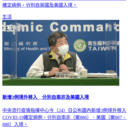
生活
新增3例境外移入 分別自南非及美國入境
中央流行疫情指揮中心今（24）日公布國內新增3例境外移入
COVID-19確定病例，分別自南非（案886）、美國（案887、
888）入境。
生活