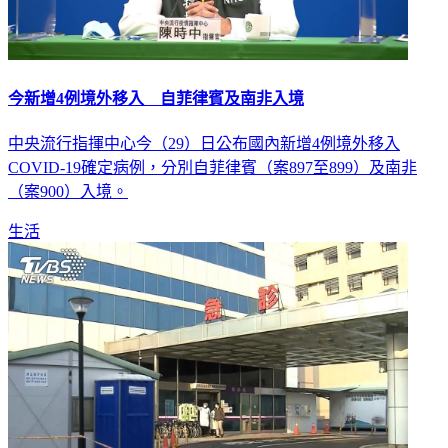
今新增4例境外移入 自菲律賓及南非入境
中央流行指揮中心今（29）日公布國內新增4例境外移入
COVID-19確定病例，分別自菲律賓（案897至899）及南非
（案900）入境。
生活