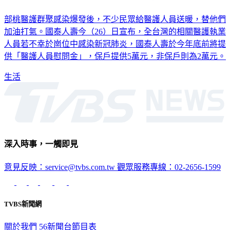
部桃醫護群聚感染爆發後，不少民眾給醫護人員送暖，替他們
加油打氣。國泰人壽今（26）日宣布，全台灣的相關醫護執業
人員若不幸於崗位中感染新冠肺炎，國泰人壽於今年底前將提
供「醫護人員慰問金」，保戶提供5萬元，非保戶則為2萬元。
生活
深入時事，一觸即見
意見反映：service@tvbs.com.tw
觀眾服務專線：02-2656-1599
TVBS新聞網
關於我們
56新聞台節目表