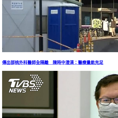
傳出部桃外科醫師全隔離 陳時中澄清：醫療量能充足