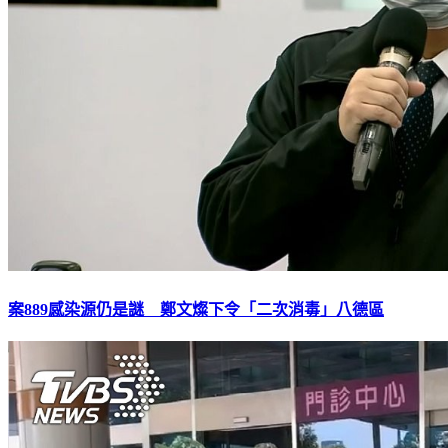
案889感染源仍是謎 鄭文燦下令「二次消毒」八德區