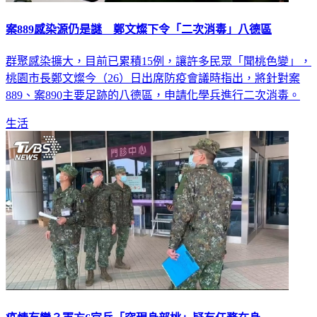
案889感染源仍是謎 鄭文燦下令「二次消毒」八德區
群聚感染擴大，目前已累積15例，讓許多民眾「聞桃色變」，
桃園市長鄭文燦今（26）日出席防疫會議時指出，將針對案
889、案890主要足跡的八德區，申請化學兵進行二次消毒。
生活
疫情有變？軍方6官兵「突現身部桃」疑有任務在身