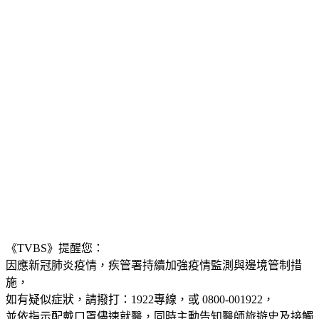
《TVBS》提醒您：
因應新冠肺炎疫情，疾管署持續加強疫情監測與邊境管制措
施，
如有疑似症狀，請撥打：1922專線，或 0800-001922，
並
依指示配戴口罩儘速就醫
，同時
主動告知醫師旅遊史及接觸
史
，以利及時診斷及通報。