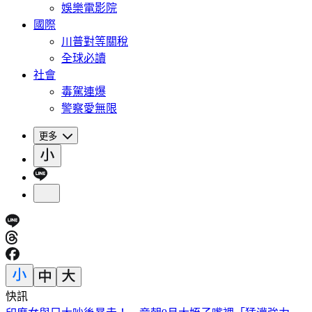
娛樂電影院
國際
川普對等關稅
全球必讀
社會
毒駕連爆
警察愛無限
更多
快訊