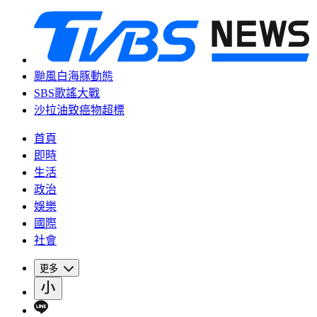
颱風白海豚動態
SBS歌謠大戰
沙拉油致癌物超標
首頁
即時
生活
政治
娛樂
國際
社會
更多