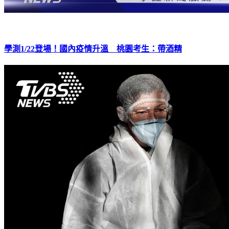
學測1/22登場！國內疫情升溫 桃園考生：帶酒精