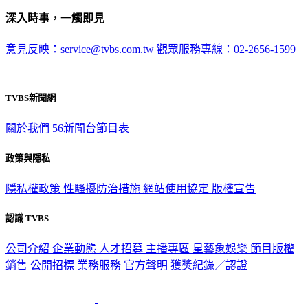
深入時事，一觸即見
意見反映：service@tvbs.com.tw
觀眾服務專線：02-2656-1599
TVBS新聞網
關於我們
56新聞台節目表
政策與隱私
隱私權政策
性騷擾防治措施
網站使用協定
版權宣告
認識 TVBS
公司介紹
企業動態
人才招募
主播專區
星藝象娛樂
節目版權
銷售
公開招標
業務服務
官方聲明
獲獎紀錄／認證