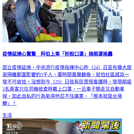
疫情延燒心驚驚 阿伯上車「秒脫口罩」換眼罩挨轟
部立疫情延燒，中央流行疫情指揮中心昨（24）日宣布擴大居
家隔離範圍影響約5千人，霎時間風聲鶴唳，就怕社區感染一
發不可收拾。沒想到今（25）日就有民眾搭客運時，發現鄰座
2名乘客只在司機檢查時戴上口罩，一旦車子開走又自動拿
掉，如此自私的行為氣得他忍不住痛罵，「根本就是台灣
鯛」！
生活