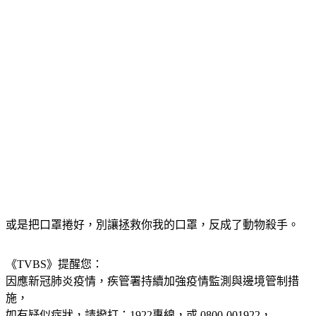
或是把口罩捲好，別讓拯救你我的口罩，反成了動物殺手。
《TVBS》提醒您：
因應新冠肺炎疫情，疾管署持續加強疫情監測與邊境管制措
施，
如有疑似症狀，請撥打：1922專線，或 0800-001922，
並
依指示配戴口罩儘速就醫
，同時
主動告知醫師旅遊史及接觸