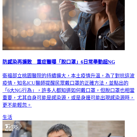
防感染再擴散 重症醫曝「脫口罩」6日常舉動超NG
衛福部立桃園醫院的持續擴大，本土疫情升溫，為了對抗這波
疫情，知名ICU醫師提醒民眾戴口罩的正確方法，並點出的
「6大NG行為」，許多人都知道如何戴口罩，但脫口罩也相當
重要，尤其自身可能是感染源，或是身邊可能出現感染源時，
更不能輕忽。
生活