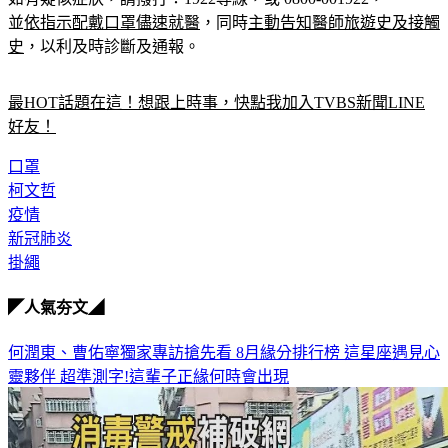
史
，以利及時診斷及通報。
最HOT話題在這！想跟上時事，快點我加入TVBS新聞LINE
好友！
口罩
柯文哲
疫情
新冠肺炎
掛繩
◤人氣夯文◢
何潤東、曹佑寧獨家專訪搶先看
8月緣分排行榜 這星座遇見心
靈夥伴
超準測字!這輩子正緣何時會出現