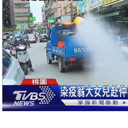
攤商驚！案882曾赴仲平市場 里長喊：戴口罩