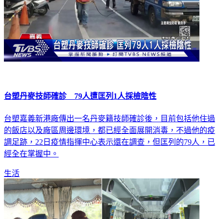
台塑丹麥技師確診 79人遭匡列1人採檢陰性
台塑嘉義新港廠傳出一名丹麥籍技師確診後，目前包括他住過
的飯店以及廠區周邊環境，都已經全面展開消毒，不過他的疫
調足跡，22日疫情指揮中心表示還在調查，但匡列的79人，已
經全在掌握中。
生活