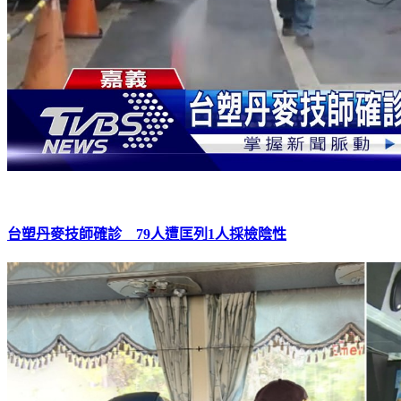
台塑丹麥技師確診 79人遭匡列1人採檢陰性