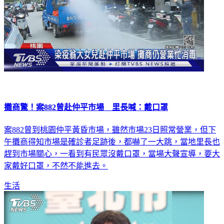
攤商驚！案882曾赴仲平市場 里長喊：戴口罩
案882曾到桃園仲平黃昏市場，雖然市場23日照常營業，但下
午攤商得知市場是確診者足跡後，都嚇了一大跳，當地里長也
趕到市場關心，一看到有民眾沒戴口罩，當場大聲宣導，要大
家戴好口罩，不然不能進去。
生活