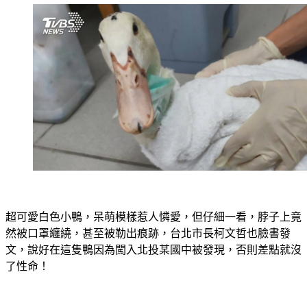
超可愛白色小鴨，呆萌模樣惹人憐愛，但仔細一看，脖子上竟
然被口罩纏繞，甚至被勒出痕跡，台北市長柯文哲也臉書發
文，說好在這隻鴨因為闖入北投某國中被發現，否則差點就沒
了性命！