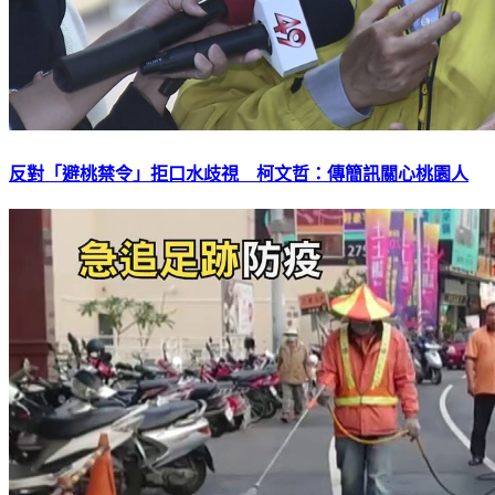
反對「避桃禁令」拒口水歧視 柯文哲：傳簡訊關心桃園人