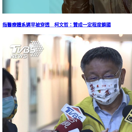
指醫療體系遲早被穿透 柯文哲：贊成一定程度鎖國