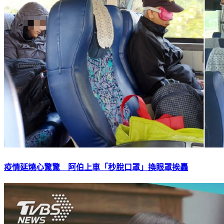
疫情延燒心驚驚 阿伯上車「秒脫口罩」換眼罩挨轟