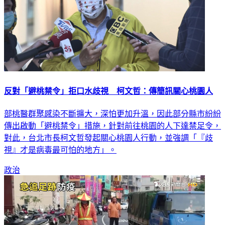
反對「避桃禁令」拒口水歧視 柯文哲：傳簡訊關心桃園人
部桃醫群聚感染不斷擴大，深怕更加升溫，因此部分縣市紛紛
傳出啟動「避桃禁令」措施，針對前往桃園的人下達禁足令，
對此，台北市長柯文哲發起關心桃園人行動，並強調「『歧
視』才是病毒最可怕的地方」。
政治