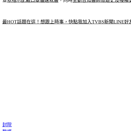
並
依指示配戴口罩儘速就醫
，同時
主動告知醫師旅遊史及接觸
最HOT話題在這！想跟上時事，快點我加入TVBS新聞LINE好
封院