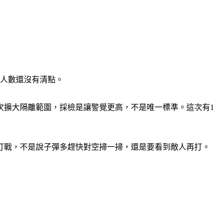
體人數還沒有清點。
次擴大隔離範圍，採檢是讓警覺更高，不是唯一標準。這次有1
打戰，不是說子彈多趕快對空掃一掃，還是要看到敵人再打。