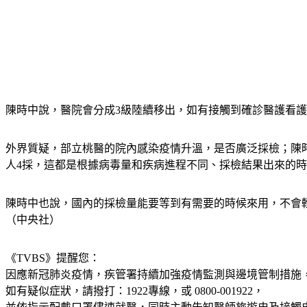
陳時中說，醫院會分成3級陸續移出，如有接觸到確診醫護看
外界質疑，部立桃醫的院內感染疫情升溫，是否廣泛採檢；陳
人4採，這都是根據病毒量和疾病進程不同、採檢結果出來的
陳時中也說，國內的採檢量能要等到有需要的時候來用，不會
（中央社）
《TVBS》提醒您：
因應新冠肺炎疫情，疾管署持續加強疫情監測與邊境管制措施
如有疑似症狀，請撥打：1922專線，或 0800-001922，