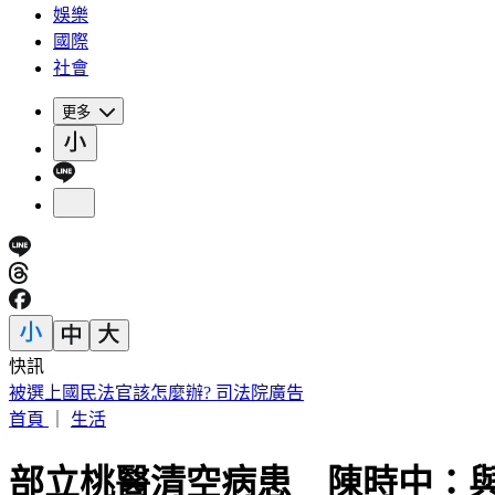
娛樂
國際
社會
更多
快訊
被選上國民法官該怎麼辦? 司法院廣告
首頁
｜
生活
部立桃醫清空病患 陳時中：