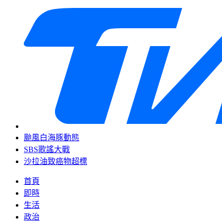
颱風白海豚動態
SBS歌謠大戰
沙拉油致癌物超標
首頁
即時
生活
政治