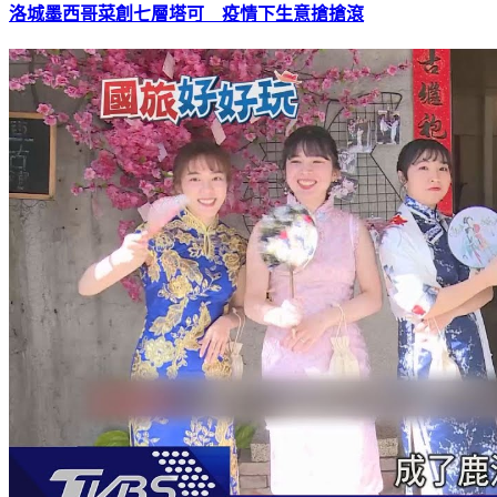
洛城墨西哥菜創七層塔可 疫情下生意搶搶滾