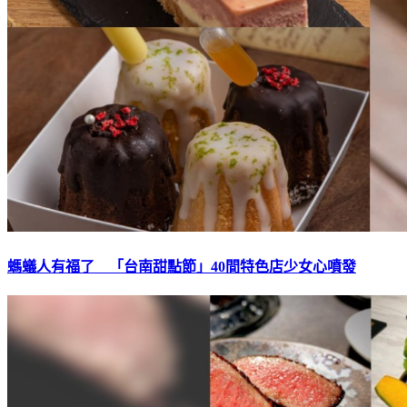
螞蟻人有福了 「台南甜點節」40間特色店少女心噴發