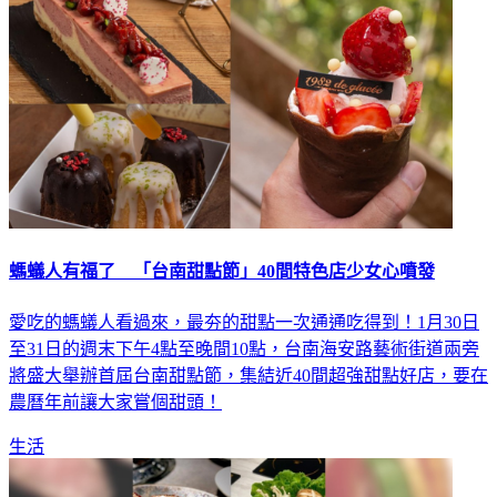
螞蟻人有福了 「台南甜點節」40間特色店少女心噴發
愛吃的螞蟻人看過來，最夯的甜點一次通通吃得到！1月30日
至31日的週末下午4點至晚間10點，台南海安路藝術街道兩旁
將盛大舉辦首屆台南甜點節，集結近40間超強甜點好店，要在
農曆年前讓大家嘗個甜頭！
生活