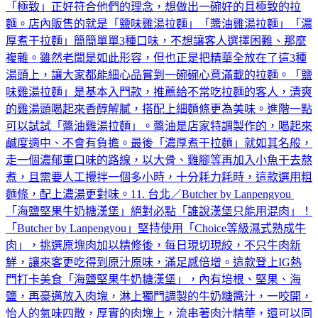
「極致」正好符合他們的理念，想做出一碗好的且極致的拉
麵。店內販售的就是「鹽味雞湯拉麵」「醬油雞湯拉麵」「濃
厚煮干拉麵」簡簡單單3種口味，不想讓客人選擇困難、那麼
複雜。雖然老闆是如此形容，但也正是把精華全放在了這3種
湯頭上，讓大家都能細心品嘗到一碗碗心意滿載的拉麵。「鹽
味雞湯拉麵」是基本入門款，推薦給不常吃拉麵的客人，清爽
的雞湯頭喝起來香醇解膩，搭配上細麵條更為美味。進階一點
可以試試「醬油雞湯拉麵」。醬油是店家特調製作的，喝起來
鹹度適中、不會有負擔。最後「濃厚煮干拉麵」就如其名般，
走一個濃郁重口味的路線，以大骨、雞腳等再加入小魚干去熬
煮，且需要人工攪拌一個多小時，十分耗力耗時，這款選用粗
麵條，配上濃湯更對味。11. 台北／Butcher by Lanpengyou
「海鹽堅果牛奶糖漢堡」絕對必點「誰說漢堡只能用混肉」！
「Butcher by Lanpengyou」堅持使用「Choice等級濕式熟成牛
肉」，挑選原塊肉加以精修後，每日現切現絞，不只牛肉新
鮮，讓來客更吃得到原汁原味，滿足感倍增。這款登上IG熱
門打卡美食「海鹽堅果牛奶糖漢堡」，內有培根、堅果、海
鹽，再豪邁放入肉塊，淋上獨門調製的牛奶糖醬汁，一咬開，
怡人的氣味四散，厚實的肉塊上，流串著肉汁精華，還可以同