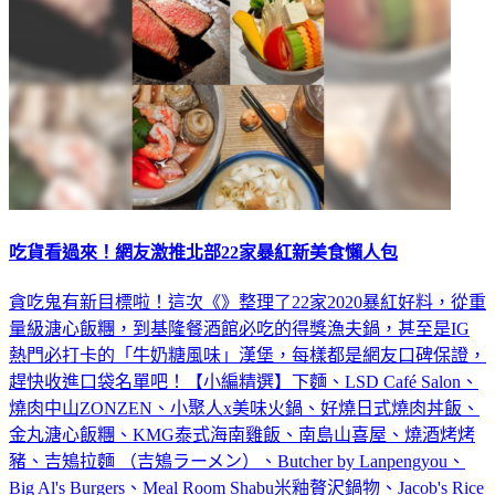
吃貨看過來！網友激推北部22家暴紅新美食懶人包
貪吃鬼有新目標啦！這次《》整理了22家2020暴紅好料，從重
量級溏心飯糰，到基隆餐酒館必吃的得獎漁夫鍋，甚至是IG
熱門必打卡的「牛奶糖風味」漢堡，每樣都是網友口碑保證，
趕快收進口袋名單吧！【小編精選】下麵、LSD Café Salon、
燒肉中山ZONZEN、小聚人x美味火鍋、好燒日式燒肉丼飯、
金丸溏心飯糰、KMG泰式海南雞飯、南島山喜屋、燒酒烤烤
豬、吉鴙拉麵 （吉鴙ラーメン）、Butcher by Lanpengyou、
Big Al's Burgers、Meal Room Shabu米釉贅沢鍋物、Jacob's Rice