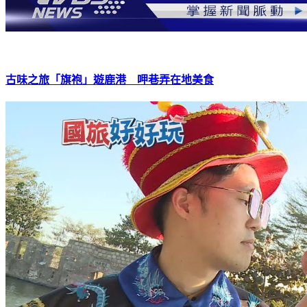
古味之旅「旗袍」遊鹿港 呷巷弄在地美食