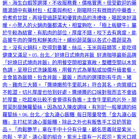
蜊、海生白蝦等選擇，不收服務費，價格實惠。很受歡迎的藥
膳湯頭中有藥材包、紅棗與枸杞，剛喝時只有微微的中藥香，
愈煮愈甘甜，再接受過蔬菜和優質肉品的洗禮後，喝起來好溫
暖。小聚人的火鍋肉盤都滿大，相當夠吃，「極上板腱牛」屬
於牛較為結實、有肌肉的部位，厚度不錯，咬下去有爽度，能
品嘗牛肉的彈性和鮮美肉汁。繽紛蔬菜盤以各式小農蔬菜為
主，沒有火鍋料，吃得到番薯、絲瓜、玉米與菇類等，能吃得
健康又滿足。05. 台北／好燒日式燒肉丼飯 好滴咖啡最新品牌
「好燒日式燒肉丼飯」的用餐空間相當寬敞，整體空間以木質
色調，呈現日式洗鍊風格，用餐方式為單點或加價升級套餐，
主食皆為飯類，包含丼飯、蓋飯，而肉的選擇則有牛肉、豬
肉、雞肉三大類。「醬燒嫩煎牛里肌丼」符合其名，肉質順口
不乾澀，切片厚度也恰到好處。醬燒醬的口味對我而言不會過
於厚重，吃起來比較不會覺得有負擔。主食牛里肌肉片外，開
胃菜則是醃蘿蔔絲，因為加入陳皮調味，有別於一般單調的純
蘿蔔絲。06. 台北／金丸溏心飯糰 每日限量發售「金丸溏心飯
糰」主打紅茶溏心蛋飯糰，除此之外也有販售手工豆奶等飲
品。「肉鬆艷芋」拿在手中十分有分量，顧名思義就是紫米、
肉鬆、芋泥、溏心蛋的組合，紫米上還有一片起司。紫米口感