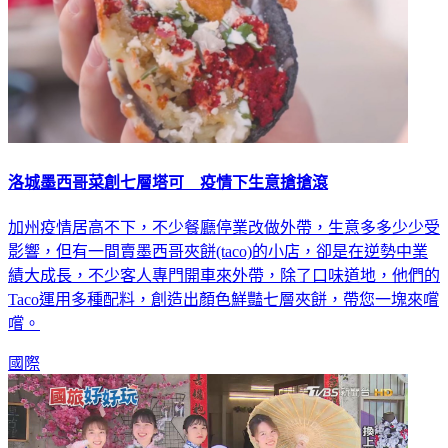
洛城墨西哥菜創七層塔可 疫情下生意搶搶滾
加州疫情居高不下，不少餐廳停業改做外帶，生意多多少少受
影響，但有一間賣墨西哥夾餅(taco)的小店，卻是在逆勢中業
績大成長，不少客人專門開車來外帶，除了口味道地，他們的
Taco運用多種配料，創造出顏色鮮豔七層夾餅，帶您一塊來嚐
嚐。
國際