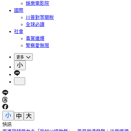
娛樂電影院
國際
川普對等關稅
全球必讀
社會
毒駕連爆
警察愛無限
更多
快訊