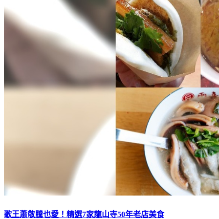
歌王蕭敬騰也愛！精選7家龍山寺50年老店美食