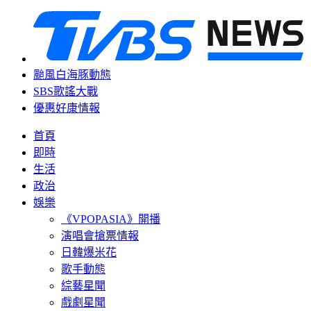
颱風白海豚動態
SBS歌謠大戰
優惠好康情報
首頁
即時
生活
政治
娛樂
《VPOPASIA》開播
演唱會搶票情報
日韓爆米花
歌手動態
綜藝星聞
戲劇星聞