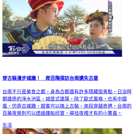
穿古裝漫步城牆！ 爬百階探訪台南遺失古堡
台南不只是美食之都，身為古都還有許多隱藏版景點，日治時
期建造的淨水池區，城堡式建築，除了歐式風格，也有中國
風，仿造古城牆，遊客可以換上古裝，來段穿越奇遇，台南的
百萬夜景則可以透過運船欣賞，尋找夜裡才有的小驚喜。
生活