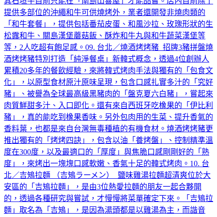
其石垣牛目前只能在「南島山喜屋」才能品嘗。店內目前除了
提供多部位的沖繩和牛可供燒烤外，業者還開發非燒肉類的
「和牛套餐」，提供包括番茄皮蛋、和風沙拉、玫瑰形狀的生
松露和牛、關島漢堡蘑菇飯、酥炸和牛丸與和牛蔬菜漢堡等
等，2人吃超有飽足感。09. 台北／燒酒烤烤豬 招牌3豬拼盤燒
酒烤烤豬特別打造「純淨餐桌」新韓式概念，透過4位創辦人
累積20多年的餐飲經驗，來將韓式烤肉手法與獨有的「包食文
化」，以原型食材原汁原味呈現，包含口感扎實多汁的「究好
豬」、被譽為全球最高級黑豬肉的「盤克夏六白豬」，嘗起來
肉質鮮甜多汁、入口即化。還有來自西班牙吃橡果的「伊比利
豬」，真的能吃到橡果香味。另外包肉用的生菜、提升香氣的
香料葉，也都是來自台灣無毒種植的有機食材。燒酒烤烤豬更
推出獨有的「烤烤四訣」，包含以油「養烤盤」、控制精準溫
度在300度，以及最適口的「厚度」與焦脆口感剛剛好的「熟
度」，來烤出一塊塊口感軟嫩、香氣十足的韓式烤肉。10. 台
北／吉鴙拉麵 （吉鴙ラーメン） 鹽味雞湯拉麵超清爽位於大
安區的「吉鴙拉麵」，是由3位熱愛拉麵的朋友一起合夥開
的，透過各種研究與嘗試，才慢慢將菜單確定下來。「吉鴙拉
麵」取名為「吉鴙」，是因為湯頭都是以雞湯為主，而諧音