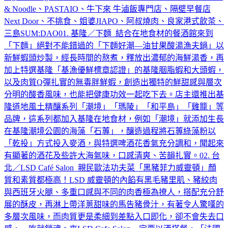
& Noodle、PASTAIO、牛下來 牛滷飯專門店、隔壁早餐店
Next Door、不挑食、姐婆JIAPO、阿叔燒肉、良家港式飲茶、
三島SUM:DAO01. 基隆／下麵 結合在地食材的餐酒館來到
「下麵」絕對不能錯過的「下麵好潮—油甘果酸湯漁夫鍋」以
新鮮蝦頭炒製，經長時間的熬煮，釋放出濃郁的海鮮湯香，再
加上特選基隆「基漁優鮮標章認證」的基隆胭脂蝦和大頭蝦，
以及肉質Q彈扎實的無毒胖鮮蝦，創造出獨特的鮮甜感與層次
分明的酸香風味，也能把健康功效一起吃下去。店主還推出基
隆道地風土精釀系列「潮境」「瑪陵」「和平島」「雞籠」等
品牌，這系列都加入基隆在地食材，例如「潮境」就添加生長
在基隆潮境公園的海藻「石蓴」，釀造過程將石蓴綠藻粉以
「乾投」方式投入麥酒，與特選啤酒花香氣充分調和，聞起來
有顯著的酒花及些許大海氣味，口感清爽、苦韻扎實。02. 台
北／LSD Café Salon 親民歐法功夫菜「黑豬菲力威靈頓」顏
質和素質都極高！LSD 威靈頓的內餡有黑毛豬里肌、豬絞肉
與西班牙火腿、多重口感與不同的肉香極為撩人，搭配充分舒
展的酥皮，再淋上帶洋蔥甜味的馬告豬骨汁，有著令人驚嘆的
多層次風味，而肉質更是柔細到差點入口即化，卻不會失去口