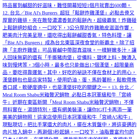
時品嘗到鹹甜的好滋味，難怪開幕短短1個月就賣出600顆。
12. 台北／Big Al's Burgers 超狂「鬆餅炸雞漢堡」必點去骨又
厚實的雞排，夾在散發濃濃香氣的鬆餅內，超級霸氣！炸雞碰
上鬆餅絕妙組合，一口咬下，3公分厚的炸雞脆皮滋滋作響，
肥美肉汁完美呈現，還吃得出鬆餅鹹甜香氣，特色料理，讓
「Big Al's Burgers」成為台北東區深夜食堂的新霸主。除了招
牌「主廚炸雞堡」可品嘗鹹中帶甜真滋味。一樣鮮嫩多汁，讓
人回味無窮的還有「手撕豬肉堡」從備料、鹽烤上料、醃漬入
味到慢烤等，3個小時，最多也只能做出17個漢堡，超限量商
品，要吃得靠運氣。其中，好吃的祕訣不僅在食材上的用心，
漢堡麵包也是店家特製，使用奶油、蛋、馬鈴薯粉，鬆軟帶焦
香口感，軟硬度適中，也是漢堡好吃的關鍵之一。13. 台北／
Meal Room Shabu米釉贅沢鍋物 必點日本冠軍級和牛「宮崎
牛」近期在東區新開「Meal Room Shabu米釉贅沢鍋物」不僅
用料實在，湯頭特別，還有網美裝潢，讓你IG打卡再添一筆
美美的鍋物照！這家店使用日本冠軍級和牛「宮崎A5和牛」
現點現切，把比手掌還大的肉片，擺在木質盤中，將這豪邁的
肉片放入鍋中，再涮個3秒起鍋，一口咬下，油脂豐富均勻的