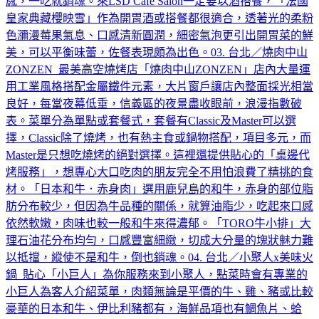
感，一吃就銷魂。來LSD Cafe Salon一定要以酒搭餐，「法國
皇家典藏櫻映雪」作為開胃酒或搭餐都很適合，透著光的柔粉
色瀰漫莓果氣息、口感清新圓潤，細密氣泡更引出開胃菜的鮮
美，可以平衡味蕾，佐餐表現頗為出色。03. 台北／燒肉中山
ZONZEN 最美高空燒烤店「燒肉中山ZONZEN」店內大量運
用工業風格搭配金屬鐵件元素，大片窗戶讓店內整面採光相當
良好，每當夜幕低垂，信義區的夜景盡收眼前，浪漫指數破
表。菜單分為單點或套餐式，套餐有Classic及Master可以選
擇，Classic除了燒烤，也有熱主食或鍋物搭配，項目多元，而
Master是只想吃燒烤的絕對選擇。這裡還提供貼心的「桌邊代
烤服務」，想專心大口吃肉的朋友完全不用怕浪費了精挑的食
材。「日本和牛．赤身肉」選用鹿兒島的和牛，赤身的部位脂
肪分布較少，但因為牛品種的關係，就算油脂少，吃起來口感
依然軟嫩，肉味也較一般和牛來得濃郁。「TORO牛小排」大
理石油花分布均勻，口感豐富細緻，切成大分量的塊狀魅力難
以抵擋，縱使不是和牛，倒也銷魂。04. 台北／小聚人x美味火
鍋 貼心「小巨人」為你服務來到小聚人，點菜時會有專業的
小巨人為客人介紹菜單，肉類無論是平價的牛、雞、豬或比較
豪華的日本和牛、伊比利豬都有，海鮮品項也有鯛魚片、蛤