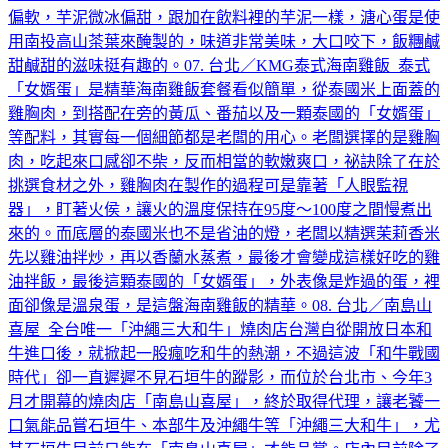
偏軟，芋泥微冰偏甜，跟加在飲料裡的芋泥一樣，溏心蛋是使
用南投高山茶葉來醃製的，味道非常美味，大口咬下，飯糰鹹
甜鹹甜的滋味挺有趣的。07. 台北／KMG泰式海南雞飯 泰式
「女婿蛋」是精華海南雞飯套餐看似簡單，從泰國米上面蓋的
雞胸肉，到搭配在旁的黃瓜、番茄以及一顆泰國的「女婿蛋」
等配料，其實每一個細節都是老闆的用心。老闆選擇的是雞胸
肉，吃起來口感卻不柴，反而相當的軟嫩爽口，祕訣除了在於
挑選食材之外，雞胸肉在製作的過程可是靠著「人眼監視
器」，盯著火侯，讓火的溫度保持在95度～100度之間慢煮出
來的。而底層的泰國米也不是省油的燈，老闆以精選茉莉香米
先以雞油拌炒，再以香蘭水蒸煮，最後才會變成這樣好吃的雞
油拌飯，最後這顆泰國的「女婿蛋」，外表像是炸過的蛋，裡
面卻像是溫泉蛋，是這盤海南雞飯的精華。08. 台北／南島山
喜屋 全台唯一「沖繩三大和牛」燒肉店台灣自從開放日本和
牛進口後，就掀起一股瘋吃和牛的熱潮，不過這波「和牛戰國
時代」卻一直遲遲不見石垣牛的蹤影，而位於台北市、今年3
月才開幕的燒肉店「南島山喜屋」，終於取得代理，讓老饕一
口氣能品嘗石垣牛、本部牛及沖繩牛等「沖繩三大和牛」，尤