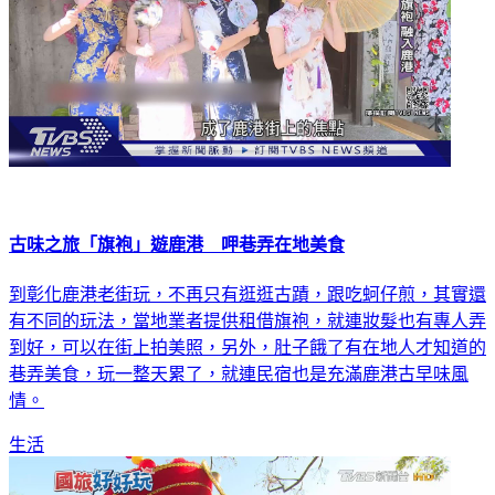
古味之旅「旗袍」遊鹿港 呷巷弄在地美食
到彰化鹿港老街玩，不再只有逛逛古蹟，跟吃蚵仔煎，其實還
有不同的玩法，當地業者提供租借旗袍，就連妝髮也有專人弄
到好，可以在街上拍美照，另外，肚子餓了有在地人才知道的
巷弄美食，玩一整天累了，就連民宿也是充滿鹿港古早味風
情。
生活