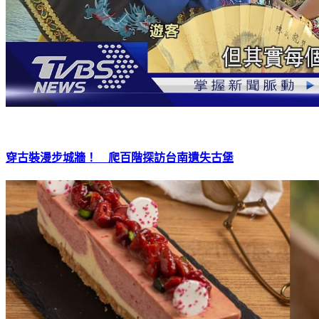
穿古裝漫步城牆！ 爬百階探訪台南遺失古堡