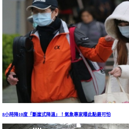
8小時降10度「斷崖式降溫」！氣象專家曝此點最可怕