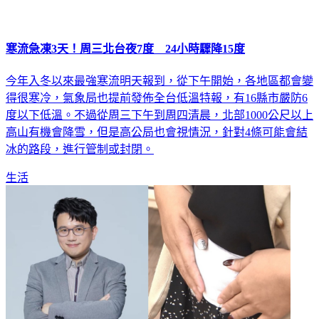
寒流急凍3天！周三北台夜7度 24小時驟降15度
今年入冬以來最強寒流明天報到，從下午開始，各地區都會變
得很寒冷，氣象局也提前發佈全台低溫特報，有16縣市嚴防6
度以下低溫。不過從周三下午到周四清晨，北部1000公尺以上
高山有機會降雪，但是高公局也會視情況，針對4條可能會結
冰的路段，進行管制或封閉。
生活