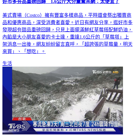
美式賣場（Costco）擁有豐富多樣商品，平時還會祭出獨賣商
品和優惠商品，深受消費者喜愛。近日有網友分享，逛好市多
發現超夯甜品重磅回歸，只見上面擺滿鮮紅草莓搭配鮮奶油，
內餡是大小朋友喜愛的卡士達，重達1.6公斤的「草莓塔」上
架消息一出後，網友紛紛留言直呼，「超誇張的草莓量，明天
來買」、「想吃」。
生活