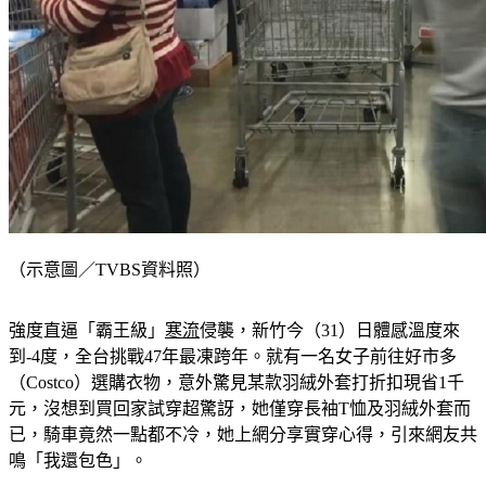
（示意圖／TVBS資料照）
強度直逼「霸王級」
寒流
侵襲，新竹今（31）日體感溫度來
到-4度，全台挑戰47年最凍跨年。就有一名女子前往好市多
（Costco）選購衣物，意外驚見某款羽絨外套打折扣現省1千
元，沒想到買回家試穿超驚訝，她僅穿長袖T恤及羽絨外套而
已，騎車竟然一點都不冷，她上網分享實穿心得，引來網友共
鳴「我還包色」。