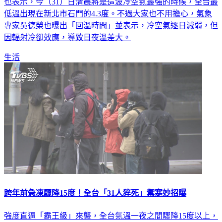
低溫出現在新北市石門的4.3度。不過大家也不用擔心，氣象
專家吳德榮也曝出「回溫時間」並表示，冷空氣逐日減弱，但
因輻射冷卻效應，導致日夜溫差大。
生活
跨年前急凍驟降15度！全台「31人猝死」禦寒妙招曝
強度直逼「霸王級」來襲，全台氣溫一夜之間驟降15度以上，
體感溫度降至0度左右，昨（30）日各縣市警消接獲多起