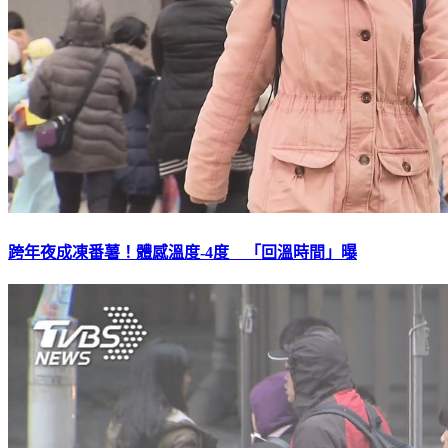
跨年夜成凍番薯！體感溫度-4度 「回溫時間」曝