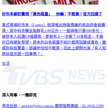
好市多鮮奶驚現「黃色瓶蓋」 他嚇：不敢買！官方回應了
美式買場好市多（Costco）經常推出物美價廉的商品供會員購
買，其中科克蘭全脂鮮乳1.89公升，一組兩瓶只要200多元，
被許多人狂讚CP值爆表，更曾有人一次搬了10多瓶走。不過
近日有網友發現，原本的白色瓶蓋不知什麼原因變成黃色，雖
感到有些驚喜，卻讓他怕怕不敢買，因此上網問大家「有人知
道這是怎麼一回事嗎？」
生活
深入時事，一觸即見
意見反映：service@tvbs.com.tw
觀眾服務專線：02-2656-1599