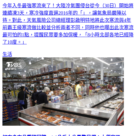
連續凍3天，寒冷強度直逼2016年的「」，讓氣象局嚴陣以
待。對此，天氣風險公司總經理彭啟明特地將此次寒流與4年
前霸王級寒流做比較並分析兩者不同，同時他也曝出此次寒流
最可怕的1點，提醒民眾要多加保暖，「8小時北部各地已經降
了10度。」
生活
好市多夯品重磅回歸 1.6公斤大分量驚呆網：太便宜了