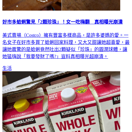
好市多蛤蜊驚見「2顆珍珠」！女一吃嗨翻 真相曝光崩潰
美式賣場（Costco）擁有豐富多樣商品，是許多婆媽的愛。一
名女子在好市多買了蛤蜊回家料理，又大又甜讓她超喜愛，最
讓她震驚的是蛤蜊竟然吐出2顆疑似「珍珠」的圓潤球體，讓
她猛嗨說「我要發財了嗎?」豈料真相曝光超崩潰。
生活