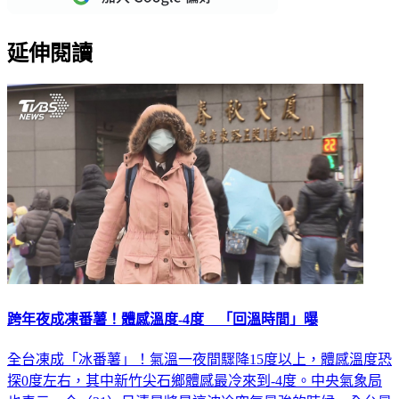
延伸閱讀
跨年夜成凍番薯！體感溫度-4度 「回溫時間」曝
全台凍成「冰番薯」！氣溫一夜間驟降15度以上，體感溫度恐
探0度左右，其中新竹尖石鄉體感最冷來到-4度。中央氣象局
也表示，今（31）日清晨將是這波冷空氣最強的時候，全台最