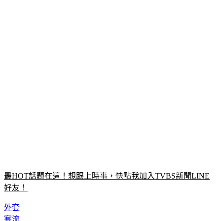
最HOT話題在這！想跟上時事，快點我加入TVBS新聞LINE
好友！
外套
寒流
好市多