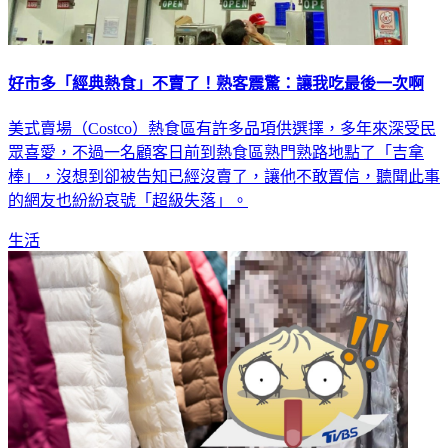
好市多「經典熱食」不賣了！熟客震驚：讓我吃最後一次啊
美式賣場（Costco）熱食區有許多品項供選擇，多年來深受民
眾喜愛，不過一名顧客日前到熱食區熟門熟路地點了「吉拿
棒」，沒想到卻被告知已經沒賣了，讓他不敢置信，聽聞此事
的網友也紛紛哀號「超級失落」。
生活