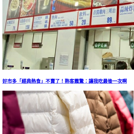
好市多「經典熱食」不賣了！熟客震驚：讓我吃最後一次啊