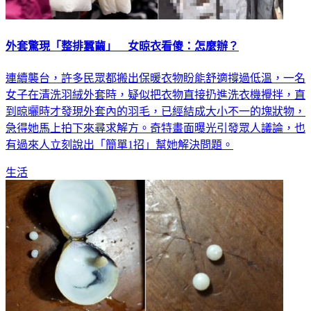
外套驚現「整排蠶繭」 女晾衣看傻：怎麼辦？
連續襲台，許多民眾都搬出保暖衣物盼能舒適撐過低溫，一名
女子在清洗羽絨外套時，疑似把衣物直接扔進洗衣機攪拌，直
到晾曬時才發現外套內的羽毛，已經結成大小不一的塊狀物，
急得她馬上拍下來尋求解方。奇特畫面曝光引發眾人議論，也
有過來人立刻說出「簡單1招」幫她解決問題。
生活