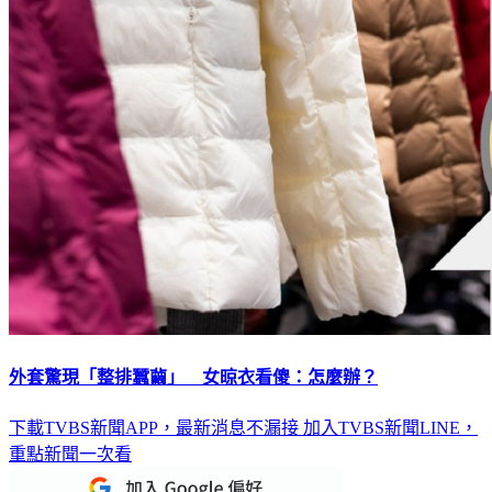
外套驚現「整排蠶繭」 女晾衣看傻：怎麼辦？
下載TVBS新聞APP，最新消息不漏接
加入TVBS新聞LINE，
重點新聞一次看