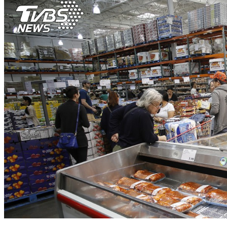
好市多夯品重磅回歸 1.6公斤大分量驚呆網：太便宜了