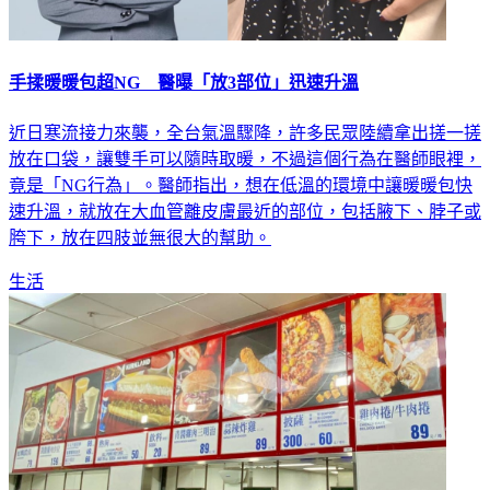
手揉暖暖包超NG 醫曝「放3部位」迅速升溫
近日寒流接力來襲，全台氣溫驟降，許多民眾陸續拿出搓一搓
放在口袋，讓雙手可以隨時取暖，不過這個行為在醫師眼裡，
竟是「NG行為」。醫師指出，想在低溫的環境中讓暖暖包快
速升溫，就放在大血管離皮膚最近的部位，包括腋下、脖子或
胯下，放在四肢並無很大的幫助。
生活