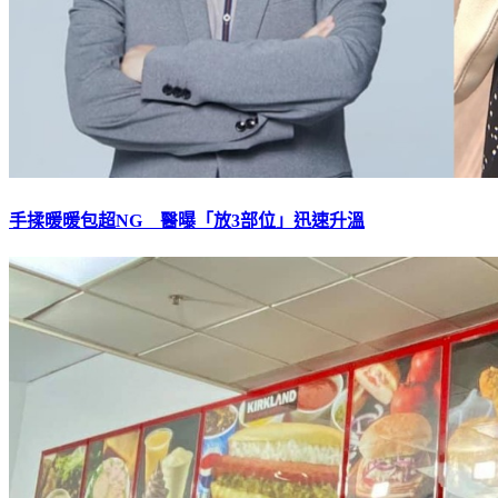
手揉暖暖包超NG 醫曝「放3部位」迅速升溫