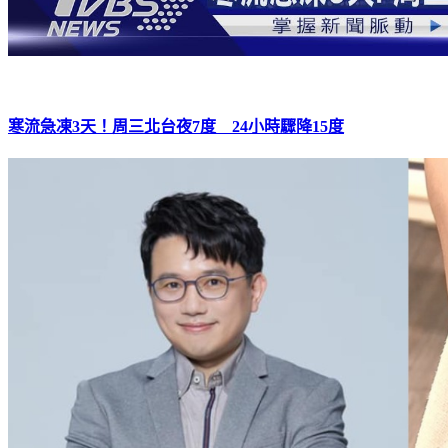
寒流急凍3天！周三北台夜7度 24小時驟降15度