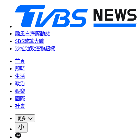
颱風白海豚動態
SBS歌謠大戰
沙拉油致癌物超標
首頁
即時
生活
政治
娛樂
國際
社會
更多