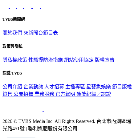
TVBS新聞網
關於我們
56新聞台節目表
政策與隱私
隱私權政策
性騷擾防治措施
網站使用協定
版權宣告
認識 TVBS
公司介紹
企業動態
人才招募
主播專區
星藝象娛樂
節目版權
銷售
公開招標
業務服務
官方聲明
獲獎紀錄／認證
2026 © TVBS Media Inc. All Rights Reserved. 台北市內湖區瑞
光路451號 | 聯利媒體股份有限公司