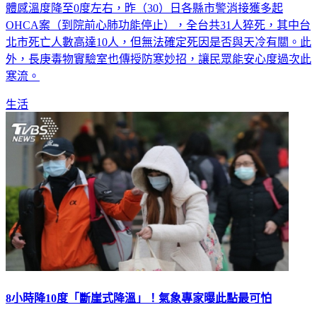
OHCA案（到院前心肺功能停止），全台共31人猝死，其中台
北市死亡人數高達10人，但無法確定死因是否與天冷有關。此
外，長庚毒物實驗室也傳授防寒妙招，讓民眾能安心度過次此
寒流。
生活
8小時降10度「斷崖式降溫」！氣象專家曝此點最可怕
今年入冬最強寒流來了！大陸冷氣團侵台從今（30日）開始將