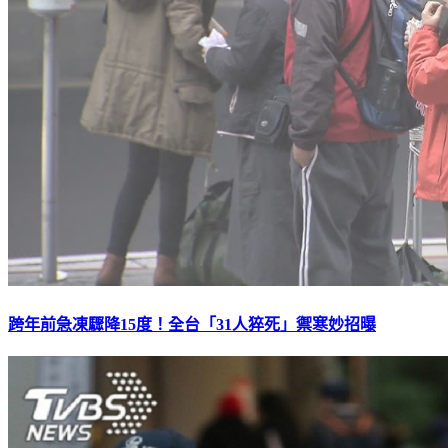
跨年前急凍驟降15度！全台「31人猝死」禦寒妙招曝