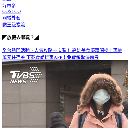
COSTCO
羽絨外套
霸王級寒流
◤放假去哪玩？◢
全台熱門活動、人氣攻略一次看！
高雄美食優惠開搶！再抽
萬元住宿券
下載食尚玩家APP！免費領取優惠券