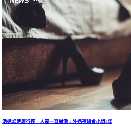
活逮尪荒唐行徑 人妻一查崩潰：外遇夜總會小姐2年