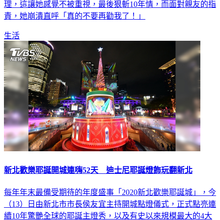
理，這讓她感覺不被重視，最後狠斬10年情，而面對親友的指
責，她崩潰直呼「真的不要再勸我了！」
生活
新北歡樂耶誕開城連嗨52天 迪士尼耶誕燈飾玩翻新北
每年年末最備受期待的年度盛事「2020新北歡樂耶誕城」，今
（13）日由新北市市長侯友宜主持開城點燈儀式，正式點亮連
續10年驚艷全球的耶誕主燈秀，以及有史以來規模最大的4大