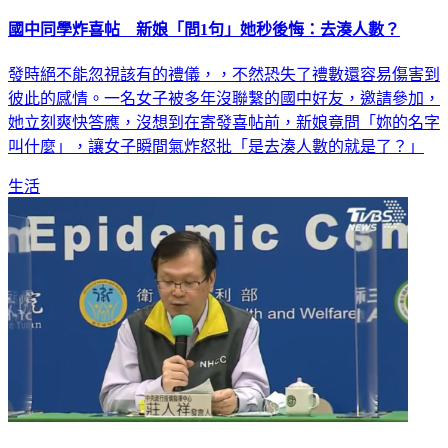
國中同學炸喜帖 新娘「問1句」她秒後悔：去湊人數？
發時絕不能忽視該有的禮儀，，不然恐失了禮數還容易傷害到
彼此的感情。一名女子被多年沒聯繫的國中好友，邀請參加，
她立刻爽快答應，沒想到在寄發喜帖前，新娘竟問「妳的名字
叫什麼」，讓女子瞬間氣炸怒批「是去湊人數的就是了？」
生活