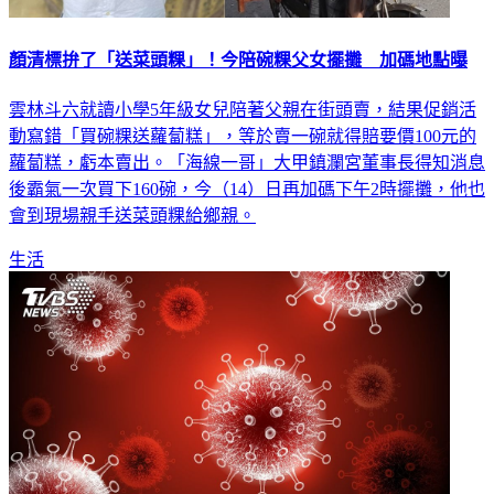
顏清標拚了「送菜頭粿」！今陪碗粿父女擺攤 加碼地點曝
雲林斗六就讀小學5年級女兒陪著父親在街頭賣，結果促銷活
動寫錯「買碗粿送蘿蔔糕」，等於賣一碗就得賠要價100元的
蘿蔔糕，虧本賣出。「海線一哥」大甲鎮瀾宮董事長得知消息
後霸氣一次買下160碗，今（14）日再加碼下午2時擺攤，他也
會到現場親手送菜頭粿給鄉親。
生活