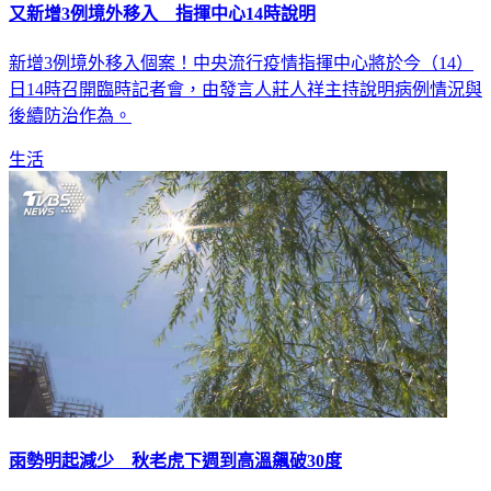
又新增3例境外移入 指揮中心14時說明
新增3例境外移入個案！中央流行疫情指揮中心將於今（14）
日14時召開臨時記者會，由發言人莊人祥主持說明病例情況與
後續防治作為。
生活
雨勢明起減少 秋老虎下週到高溫飆破30度