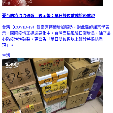
憂台防疫泡泡破裂 醫示警：單日雙位數確診恐重現
台灣（COVID-19）個案有持續增加趨勢，對此醫師謝宗學表
示，國際疫情正迅速惡化中，台灣面臨風險日漸增長，除了憂
心防疫泡泡破裂，更警告「單日雙位數以上確診將很快重
現」。
生活