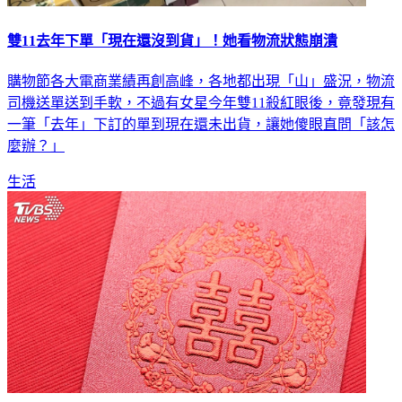
雙11去年下單「現在還沒到貨」！她看物流狀態崩潰
購物節各大電商業績再創高峰，各地都出現「山」盛況，物流
司機送單送到手軟，不過有女星今年雙11殺紅眼後，竟發現有
一筆「去年」下訂的單到現在還未出貨，讓她傻眼直問「該怎
麼辦？」
生活