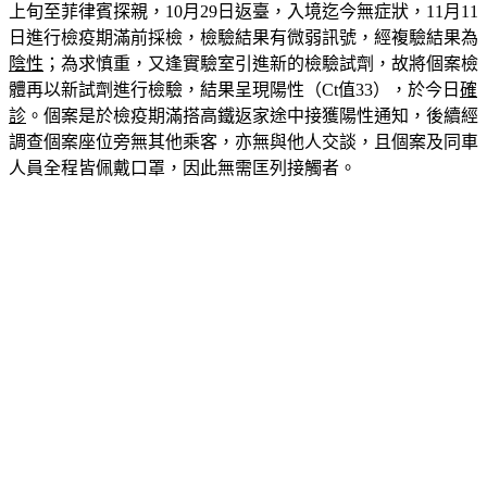
上旬至菲律賓探親，10月29日返臺，入境迄今無症狀，11月11
日進行檢疫期滿前採檢，檢驗結果有微弱訊號，經複驗結果為
陰性
；為求慎重，又逢實驗室引進新的檢驗試劑，故將個案檢
體再以新試劑進行檢驗，結果呈現陽性（Ct值33），於今日
確
診
。個案是於檢疫期滿搭高鐵返家途中接獲陽性通知，後續經
調查個案座位旁無其他乘客，亦無與他人交談，且個案及同車
人員全程皆佩戴口罩，因此無需匡列接觸者。