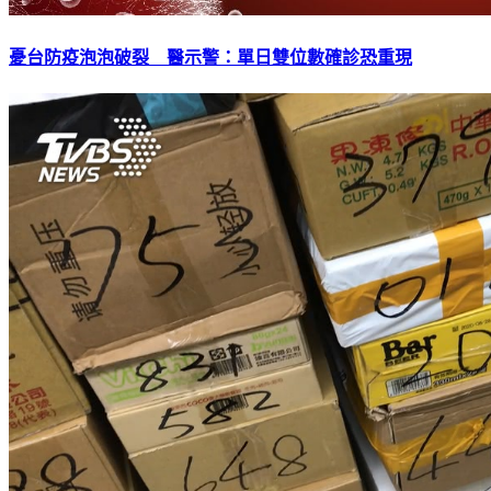
憂台防疫泡泡破裂 醫示警：單日雙位數確診恐重現