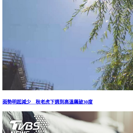
雨勢明起減少 秋老虎下週到高溫飆破30度