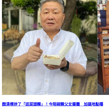
顏清標拚了「送菜頭粿」！今陪碗粿父女擺攤 加碼地點曝