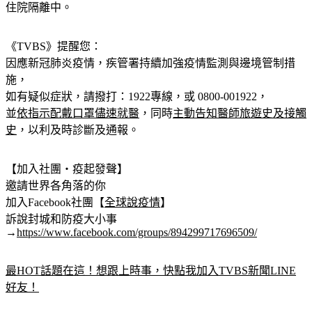
住院隔離中。
《TVBS》提醒您：
因應新冠肺炎疫情，疾管署持續加強疫情監測與邊境管制措
施，
如有疑似症狀，請撥打：1922專線，或 0800-001922，
並
依指示配戴口罩儘速就醫
，同時
主動告知醫師旅遊史及接觸
史
，以利及時診斷及通報。
【加入社團‧疫起發聲】
邀請世界各角落的你
加入Facebook社團【
全球說疫情
】
訴說封城和防疫大小事
→
https://www.facebook.com/groups/894299717696509/
最HOT話題在這！想跟上時事，快點我加入TVBS新聞LINE
好友！