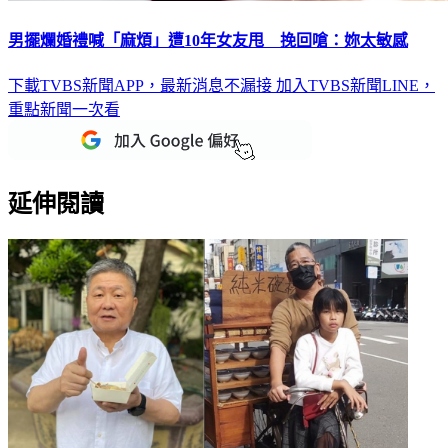
男擺爛婚禮喊「麻煩」遭10年女友甩 挽回嗆：妳太敏感
下載TVBS新聞APP，最新消息不漏接
加入TVBS新聞LINE，
重點新聞一次看
延伸閱讀