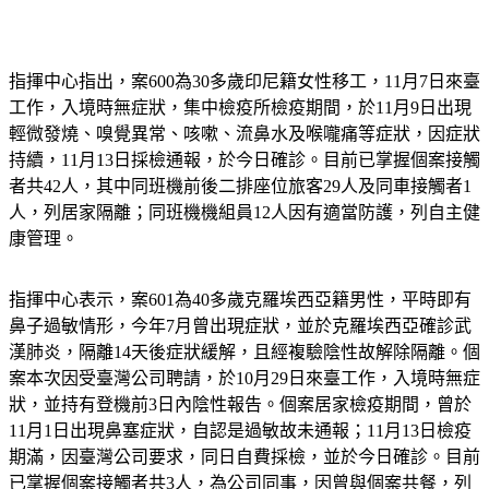
指揮中心指出，案600為30多歲印尼籍女性移工，11月7日來臺
工作，入境時無症狀，集中檢疫所檢疫期間，於11月9日出現
輕微發燒、嗅覺異常、咳嗽、流鼻水及喉嚨痛等症狀，因症狀
持續，11月13日採檢通報，於今日確診。目前已掌握個案接觸
者共42人，其中同班機前後二排座位旅客29人及同車接觸者1
人，列居家隔離；同班機機組員12人因有適當防護，列自主健
康管理。
指揮中心表示，案601為40多歲克羅埃西亞籍男性，平時即有
鼻子過敏情形，今年7月曾出現症狀，並於克羅埃西亞確診武
漢肺炎，隔離14天後症狀緩解，且經複驗陰性故解除隔離。個
案本次因受臺灣公司聘請，於10月29日來臺工作，入境時無症
狀，並持有登機前3日內陰性報告。個案居家檢疫期間，曾於
11月1日出現鼻塞症狀，自認是過敏故未通報；11月13日檢疫
期滿，因臺灣公司要求，同日自費採檢，並於今日確診。目前
已掌握個案接觸者共3人，為公司同事，因曾與個案共餐，列