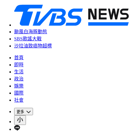
颱風白海豚動態
SBS歌謠大戰
沙拉油致癌物超標
首頁
即時
生活
政治
娛樂
國際
社會
更多