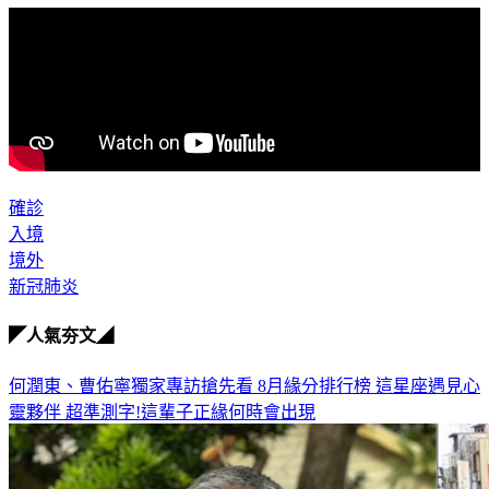
確診
入境
境外
新冠肺炎
◤人氣夯文◢
何潤東、曹佑寧獨家專訪搶先看
8月緣分排行榜 這星座遇見心
靈夥伴
超準測字!這輩子正緣何時會出現