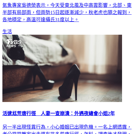
氣象專家吳德榮表示，今天受東北風及中高雲影響，北部、東
半部有局部雨，但雨勢15日起逐漸減少，秋老虎也隨之報到，
各地穩定，高溫可達攝氏31度以上。
生活
活逮尪荒唐行徑 人妻一查崩潰：外遇夜總會小姐2年
另一半出現怪異行為，小心婚姻已出現危機。一名上網透露，