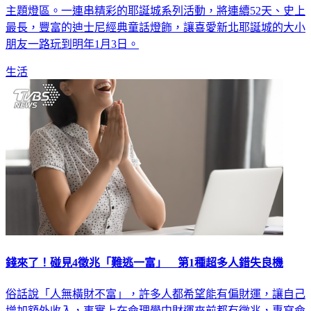
主題燈區。一連串精彩的耶誕城系列活動，將連續52天、史上
最長，豐富的迪士尼經典童話燈飾，讓喜愛新北耶誕城的大小
朋友一路玩到明年1月3日。
生活
錢來了！碰見4徵兆「難逃一富」 第1種超多人錯失良機
俗話說「人無橫財不富」，許多人都希望能有偏財運，讓自己
增加額外收入，事實上在命理學中財運來前都有徵兆，專寫命