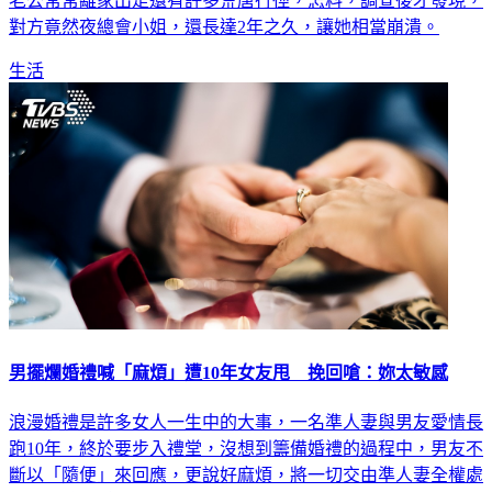
老公常常離家出走還有許多荒唐行徑，怎料，調查後才發現，
對方竟然夜總會小姐，還長達2年之久，讓她相當崩潰。
生活
男擺爛婚禮喊「麻煩」遭10年女友甩 挽回嗆：妳太敏感
浪漫婚禮是許多女人一生中的大事，一名準人妻與男友愛情長
跑10年，終於要步入禮堂，沒想到籌備婚禮的過程中，男友不
斷以「隨便」來回應，更說好麻煩，將一切交由準人妻全權處