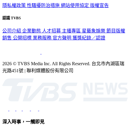
隱私權政策
性騷擾防治措施
網站使用協定
版權宣告
認識 TVBS
公司介紹
企業動態
人才招募
主播專區
星藝象娛樂
節目版權
銷售
公開招標
業務服務
官方聲明
獲獎紀錄／認證
2026 © TVBS Media Inc. All Rights Reserved. 台北市內湖區瑞
光路451號 | 聯利媒體股份有限公司
深入時事，一觸即見