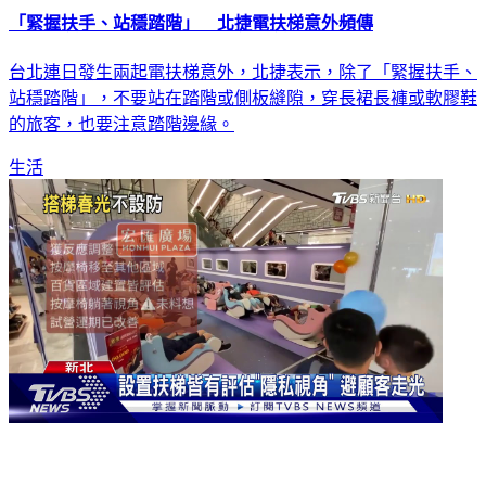
「緊握扶手、站穩踏階」 北捷電扶梯意外頻傳
台北連日發生兩起電扶梯意外，北捷表示，除了「緊握扶手、
站穩踏階」，不要站在踏階或側板縫隙，穿長裙長褲或軟膠鞋
的旅客，也要注意踏階邊緣。
生活