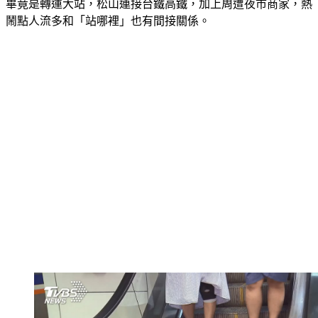
畢竟是轉運大站，松山連接台鐵高鐵，加上周遭夜市商家，熱
鬧點人流多和「站哪裡」也有間接關係。