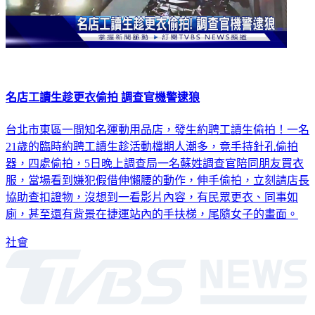
名店工讀生趁更衣偷拍 調查官機警逮狼
台北市東區一間知名運動用品店，發生約聘工讀生偷拍！一名
21歲的臨時約聘工讀生趁活動檔期人潮多，竟手持針孔偷拍
器，四處偷拍，5日晚上調查局一名蘇姓調查官陪同朋友買衣
服，當場看到嫌犯假借伸懶腰的動作，伸手偷拍，立刻請店長
協助查扣證物，沒想到一看影片內容，有民眾更衣、同事如
廁，甚至還有背景在捷運站內的手扶梯，尾隨女子的畫面。
社會