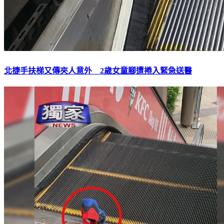
北捷手扶梯又傳夾人意外 2歲女童腳遭捲入緊急送醫