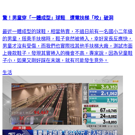
驚！男童穿「一體成型」球鞋 遭電扶梯「咬」破洞
最近一體成型的球鞋，相當熱賣，不過日前有一名國小二年級
的男童，搭乘手扶梯時，鞋子竟然被捲入，幸好家長反應快，
男童才沒有受傷，而我們也實際找其他手扶梯大廠，測試市面
上幾款鞋子，發現其實捲入的機會不高，專家說，因為兒童鞋
子小，如果又剛好踩在末端，就有可能發生意外。
生活