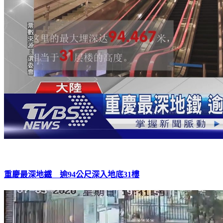
重慶最深地鐵 逾94公尺深入地底31樓