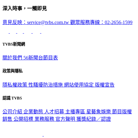
深入時事，一觸即見
意見反映：service@tvbs.com.tw
觀眾服務專線：02-2656-1599
TVBS新聞網
關於我們
56新聞台節目表
政策與隱私
隱私權政策
性騷擾防治措施
網站使用協定
版權宣告
認識 TVBS
公司介紹
企業動態
人才招募
主播專區
星藝象娛樂
節目版權
銷售
公開招標
業務服務
官方聲明
獲獎紀錄／認證