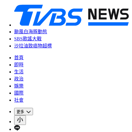
颱風白海豚動態
SBS歌謠大戰
沙拉油致癌物超標
首頁
即時
生活
政治
娛樂
國際
社會
更多