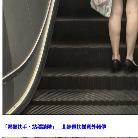
「緊握扶手、站穩踏階」 北捷電扶梯意外頻傳