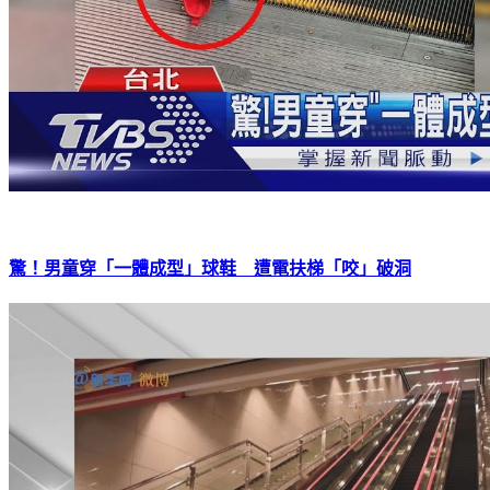
驚！男童穿「一體成型」球鞋 遭電扶梯「咬」破洞