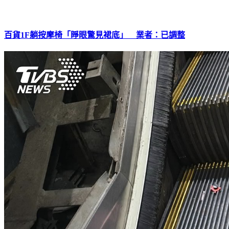
百貨1F躺按摩椅「睜眼驚見裙底」 業者：已調整