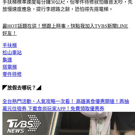
手扶梯標準速度每分鐘30公尺，但零件待修就怕雜音太吵，先
放慢速度應急，提行李趕路之餘，恐怕得先搭電梯。
最HOT話題在這！想跟上時事，快點我加入TVBS新聞LINE
好友！
手扶梯
松山車站
龜速
搭電梯
零件待修
◤放假去哪玩？◢
全台熱門活動、人氣攻略一次看！
高雄美食優惠開搶！再抽
萬元住宿券
下載食尚玩家APP！免費領取優惠券