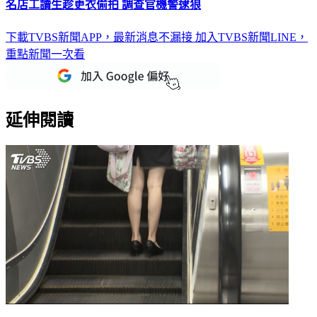
名店工讀生趁更衣偷拍 調查官機警逮狼
下載TVBS新聞APP，最新消息不漏接
加入TVBS新聞LINE，
重點新聞一次看
延伸閱讀