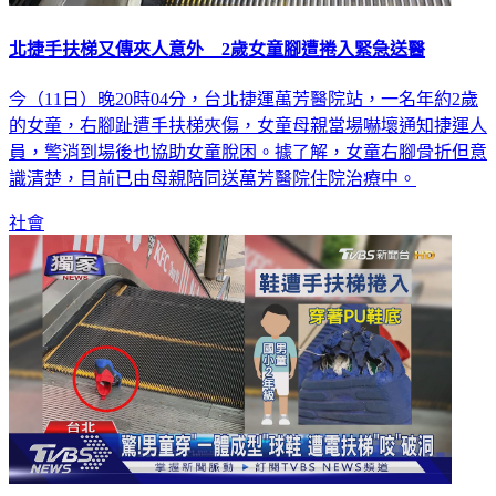
北捷手扶梯又傳夾人意外 2歲女童腳遭捲入緊急送醫
今（11日）晚20時04分，台北捷運萬芳醫院站，一名年約2歲
的女童，右腳趾遭手扶梯夾傷，女童母親當場嚇壞通知捷運人
員，警消到場後也協助女童脫困。據了解，女童右腳骨折但意
識清楚，目前已由母親陪同送萬芳醫院住院治療中。
社會