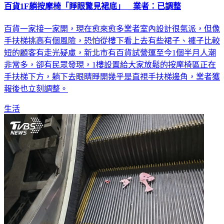
百貨1F躺按摩椅「睜眼驚見裙底」 業者：已調整
百貨一家接一家開，現在愈來愈多業者室內設計很氣派，但像
手扶梯挑高有個風險，恐怕從樓下看上去有些裙子、褲子比較
短的顧客有走光疑慮，新北市有百貨試營運至今1個半月人潮
非常多，卻有民眾發現，1樓設置給大家放鬆的按摩椅區正在
手扶梯下方，躺下去眼睛睜開幾乎是直視手扶梯邊角，業者獲
報後也立刻調整。
生活