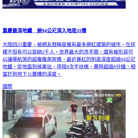
重慶最深地鐵 逾94公尺深入地底31樓
大陸四川重慶，被網友戲稱是擁有最多網紅建築的城市，在這
裡不但有可以容納2千人，世界最大的洗手間，還有被形容可
以讓導航哭的超複雜高架橋，最近暴紅的則是深度超過94公尺
地鐵，從地面到候車站，得搭8次手扶梯，費時超過8分鐘，相
當於到地下31層樓的深度。
國際