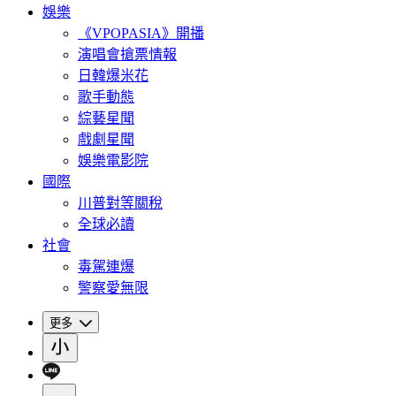
娛樂
《VPOPASIA》開播
演唱會搶票情報
日韓爆米花
歌手動態
綜藝星聞
戲劇星聞
娛樂電影院
國際
川普對等關稅
全球必讀
社會
毒駕連爆
警察愛無限
更多