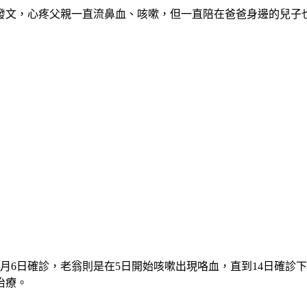
書發文，心疼父親一直流鼻血、咳嗽，但一直陪在爸爸身邊的兒子
月6日確診，老翁則是在5日開始咳嗽出現咯血，直到14日確診
治療。