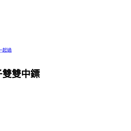
子雙雙中鏢