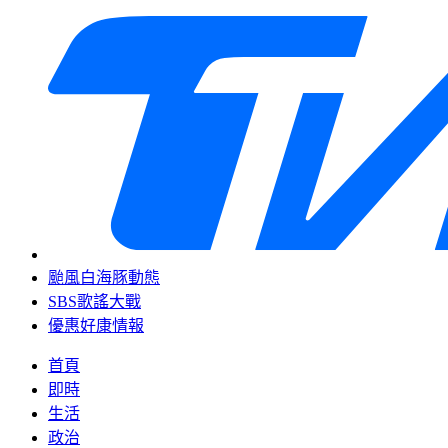
颱風白海豚動態
SBS歌謠大戰
優惠好康情報
首頁
即時
生活
政治