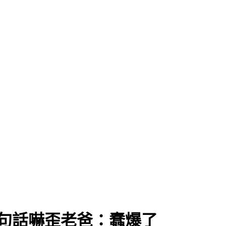
？
句話嚇歪老爸：蠢爆了