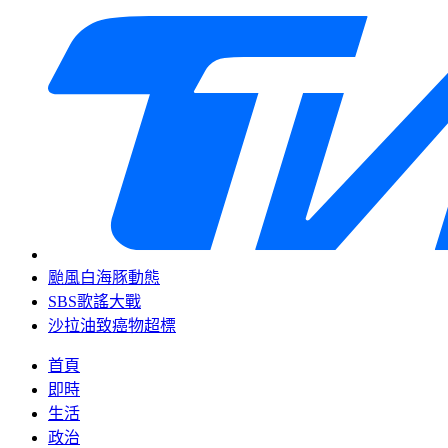
颱風白海豚動態
SBS歌謠大戰
沙拉油致癌物超標
首頁
即時
生活
政治