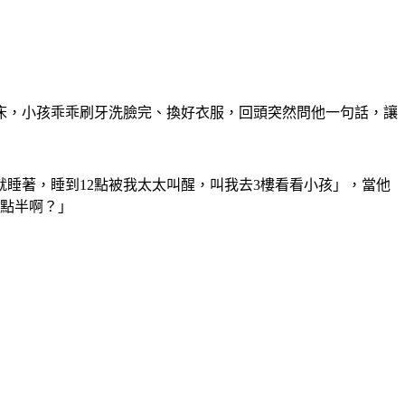
床，小孩乖乖刷牙洗臉完、換好衣服，回頭突然問他一句話，讓
就睡著，睡到12點被我太太叫醒，叫我去3樓看看小孩」，當他
2點半啊？」