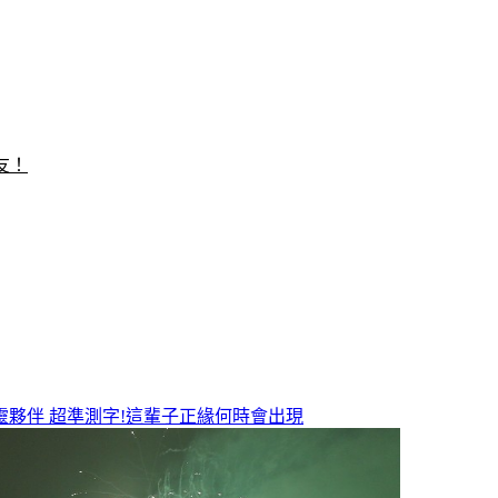
友！
靈夥伴
超準測字!這輩子正緣何時會出現