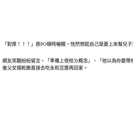
「對厚！！！」原PO頓時嚇醒，恍然想起自己是要上來幫兒
網友笑翻紛紛留言，「準備上夜校ㄉ概念」、「他以為你要帶
後父女倆乾脆直接去吃永和豆漿再回家。