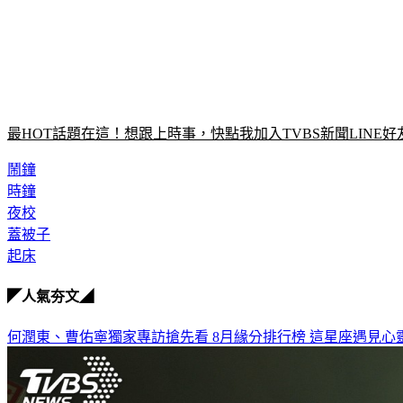
最HOT話題在這！想跟上時事，快點我加入TVBS新聞LINE好
鬧鐘
時鐘
夜校
蓋被子
起床
◤人氣夯文◢
何潤東、曹佑寧獨家專訪搶先看
8月緣分排行榜 這星座遇見心