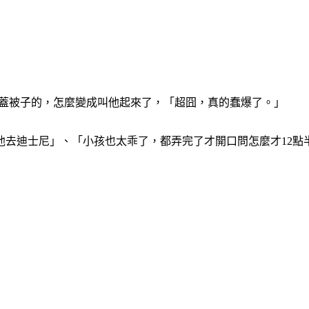
子蓋被子的，怎麼變成叫他起來了，「超囧，真的蠢爆了。」
他去迪士尼」、「小孩也太乖了，都弄完了才開口問怎麼才12點