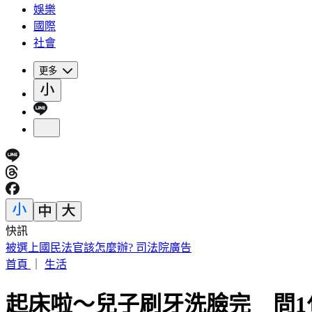
娛樂
國際
社會
更多
快訊
割頸案乾妹稱「高額賠償毀未來」 楊母痛訴：承勳未來誰還
首頁
｜
生活
起床啦～兒子刷牙洗臉完 問1