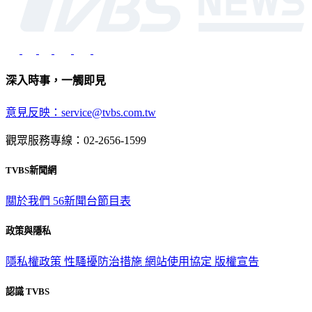
深入時事，一觸即見
意見反映：service@tvbs.com.tw
觀眾服務專線：02-2656-1599
TVBS新聞網
關於我們
56新聞台節目表
政策與隱私
隱私權政策
性騷擾防治措施
網站使用協定
版權宣告
認識 TVBS