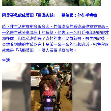
阿兵哥私處成菜田「吊滿肉球」 醫傻眼：他徒手拔掉
時下性生活愈來愈多采多姿，性傳染病的感染率也愈來愈高。
一名醫生就分享臨床上的病例，他表示一名阿兵哥年紀輕輕才
20多歲，因為私密處長了奇怪的東西緊急就醫，醫生內診後，
竟然看到他的生殖器官上吊著一朵一朵的凸起肉球，密集程度
就像是「花椰菜田」，讓人看得毛骨悚然。
生活