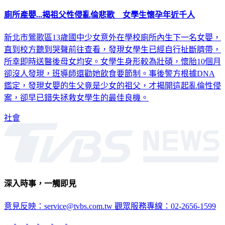
廁所產嬰...揭祖父性侵亂倫悲歌 女學生懷孕年近千人
新北市鶯歌區13歲國中少女意外在學校廁所內生下一名女嬰，
直到校方聽到哭聲前往查看，發現女學生已經自行扯斷臍帶，
所幸即時送醫後母女均安。女學生身形較為壯碩，懷胎10個月
卻沒人發現，班導師還勸她飲食要節制。事後警方根據DNA
鑑定，發現女嬰的生父竟是少女的祖父，才揭開這起亂倫性侵
案，卻早已錯失拯救女學生的最佳良機。
社會
深入時事，一觸即見
意見反映：service@tvbs.com.tw
觀眾服務專線：02-2656-1599