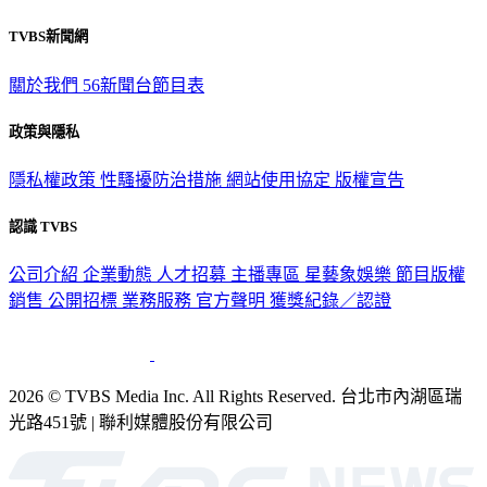
TVBS新聞網
關於我們
56新聞台節目表
政策與隱私
隱私權政策
性騷擾防治措施
網站使用協定
版權宣告
認識 TVBS
公司介紹
企業動態
人才招募
主播專區
星藝象娛樂
節目版權
銷售
公開招標
業務服務
官方聲明
獲獎紀錄／認證
2026 © TVBS Media Inc. All Rights Reserved. 台北市內湖區瑞
光路451號 | 聯利媒體股份有限公司