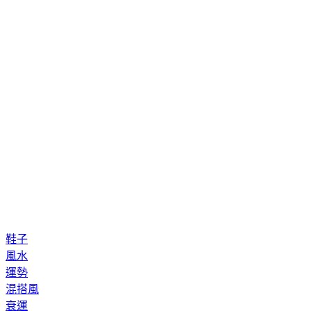
鞋子
風水
運勢
混搭風
衰運