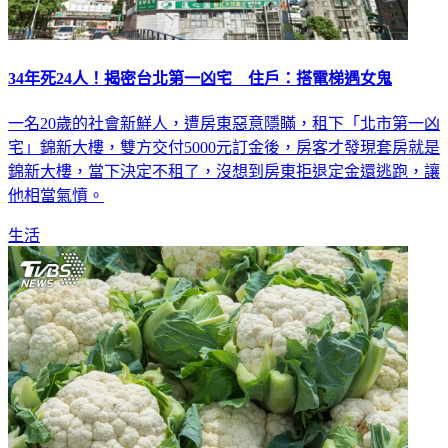
34年死24人！揭密台北第一凶宅 住戶：搭電梯遇女鬼
一名20歲的社會新鮮人，遭房東惡意隱瞞，租下「北市第一凶
宅」錦新大樓，雙方交付5000元訂金後，房客才發現套房就是
錦新大樓，當下決定不租了，沒想到房東拒退定金還逃跑，讓
他相當氣憤。
生活