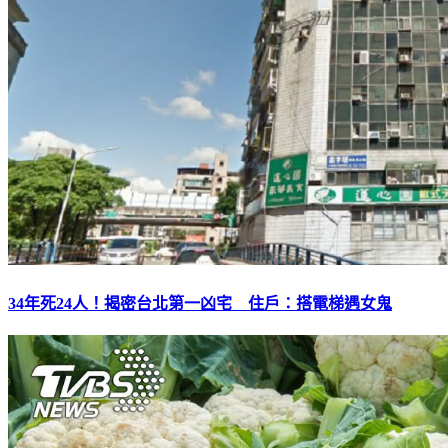
34年死24人！揭密台北第一凶宅 住戶：搭電梯遇女鬼