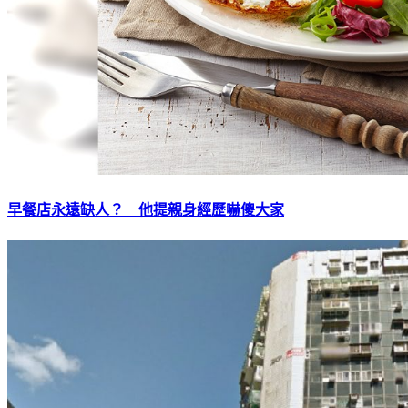
早餐店永遠缺人？ 他提親身經歷嚇傻大家