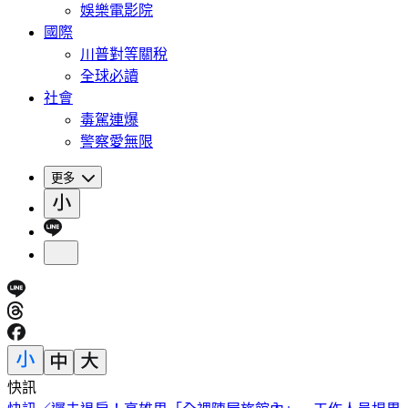
娛樂電影院
國際
川普對等關稅
全球必讀
社會
毒駕連爆
警察愛無限
更多
快訊