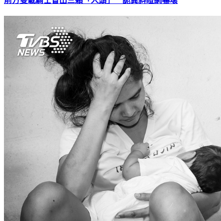
前方雙載騎士冒出三顆「人頭」 詭異斜瞪網嚇壞