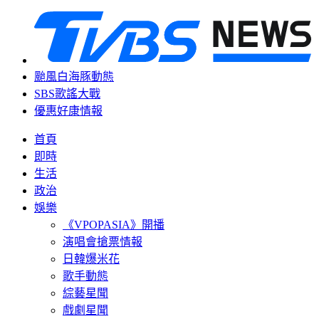
颱風白海豚動態
SBS歌謠大戰
優惠好康情報
首頁
即時
生活
政治
娛樂
《VPOPASIA》開播
演唱會搶票情報
日韓爆米花
歌手動態
綜藝星聞
戲劇星聞