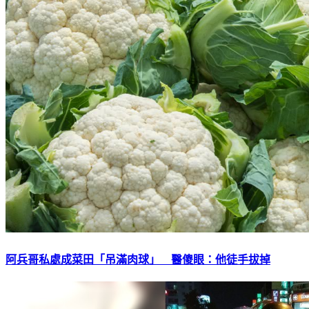
阿兵哥私處成菜田「吊滿肉球」 醫傻眼：他徒手拔掉