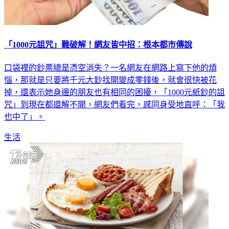
「1000元詛咒」難破解！網友皆中招：根本都市傳說
口袋裡的鈔票總是憑空消失？一名網友在網路上寫下他的煩
惱，那就是只要將千元大鈔找開變成零錢後，就會很快被花
掉，還表示她身邊的朋友也有相同的困擾，「1000元紙鈔的詛
咒」到現在都還解不開，網友們看完，感同身受地直呼：「我
也中了」。
生活