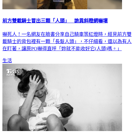
前方雙載騎士冒出三顆「人頭」 詭異斜瞪網嚇壞
嚇死人！一名網友在臉書分享自己騎車等紅燈時，經見前方雙
載騎士的背包裡有一顆「長髮人頭」，不仔細看，還以為有人
在盯著，讓原PO嚇得直呼「妳就不能收好它(人頭)嗎。」
生活