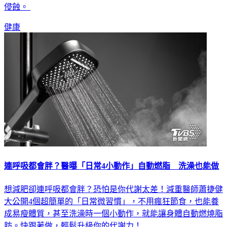
健康
連呼吸都會胖？醫曝「日常4小動作」自動燃脂 洗澡也能做
想減肥卻連呼吸都會胖？恐怕是你代謝太差！減重醫師蕭捷健
大公開4個超簡單的「日常微習慣」，不用瘋狂節食，也能養
成易瘦體質，甚至洗澡時一個小動作，就能讓身體自動燃燒脂
肪。快跟著做，輕鬆升級你的代謝力！