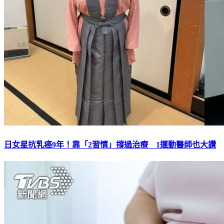
日女星抗乳癌9年！靠「2習慣」撐過治療 1運動醫師也大讚