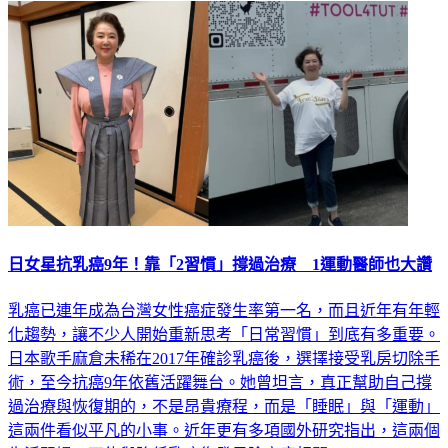
日女星抗乳癌9年！靠「2習慣」撐過治療 1運動醫師也大讚
乳癌已連年成為台灣女性癌症發生率第一名，而且近年有年輕
化趨勢，讓不少人開始重新思考「日常習慣」到底有多重要。
日本歌手麻倉未稀在2017年確診乳癌後，選擇接受乳房切除手
術，至今抗癌9年依舊活躍舞台。她曾坦言，真正幫助自己撐
過治療與恢復期的，不是昂貴療程，而是「睡眠」與「運動」
這兩件看似平凡的小事。近年更有多項國外研究指出，這兩個
生活習慣，可能與降低乳癌復發風險高度相關。