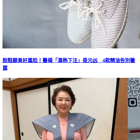
脫鞋腳臭好尷尬！醫揭「濕熱下注」是元凶 4款精油告別黴
菌