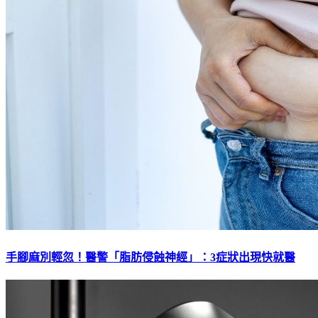
手腳麻別輕忽！醫警「脂肪侵蝕神經」：3症狀出現快就醫