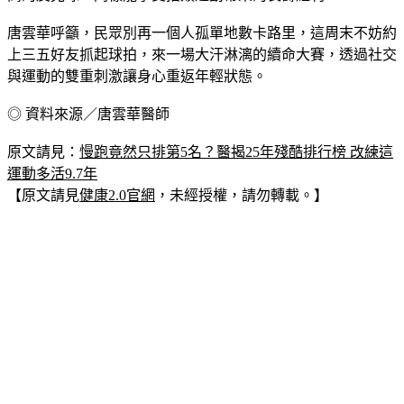
唐雲華呼籲，民眾別再一個人孤單地數卡路里，這周末不妨約
上三五好友抓起球拍，來一場大汗淋漓的續命大賽，透過社交
與運動的雙重刺激讓身心重返年輕狀態。
◎ 資料來源／唐雲華醫師
原文請見：
慢跑竟然只排第5名？醫揭25年殘酷排行榜 改練這
運動多活9.7年
【原文請見
健康2.0官網
，未經授權，請勿轉載。】