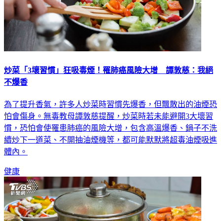
炒菜「3壞習慣」狂吸毒煙！罹肺癌風險大增 譚敦慈：我絕
不爆香
為了提升香氣，許多人炒菜時習慣先爆香，但飄散出的油煙恐
怕會傷身。無毒教母譚敦慈提醒，炒菜時若未能避開3大壞習
慣，恐怕會使罹患肺癌的風險大增，包含高溫爆香、鍋子不洗
續炒下一道菜、不開抽油煙機等，都可能默默將超毒油煙吸進
體內。
健康