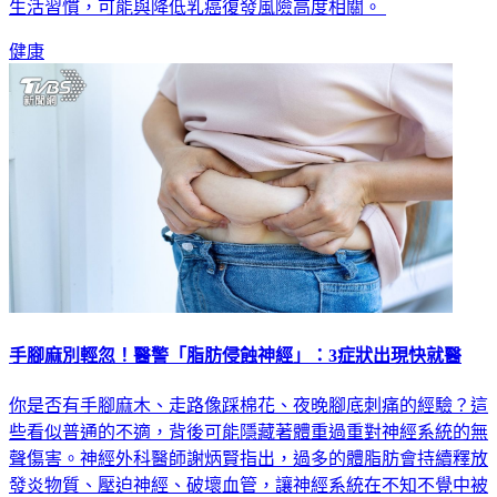
健康
手腳麻別輕忽！醫警「脂肪侵蝕神經」：3症狀出現快就醫
你是否有手腳麻木、走路像踩棉花、夜晚腳底刺痛的經驗？這
些看似普通的不適，背後可能隱藏著體重過重對神經系統的無
聲傷害。神經外科醫師謝炳賢指出，過多的體脂肪會持續釋放
發炎物質、壓迫神經、破壞血管，讓神經系統在不知不覺中被
侵蝕。