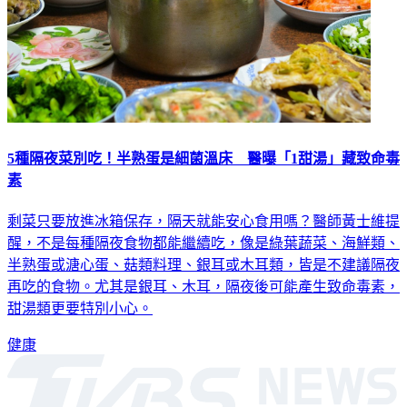
5種隔夜菜別吃！半熟蛋是細菌溫床 醫曝「1甜湯」藏致命毒
素
剩菜只要放進冰箱保存，隔天就能安心食用嗎？醫師黃士維提
醒，不是每種隔夜食物都能繼續吃，像是綠葉蔬菜、海鮮類、
半熟蛋或溏心蛋、菇類料理、銀耳或木耳類，皆是不建議隔夜
再吃的食物。尤其是銀耳、木耳，隔夜後可能產生致命毒素，
甜湯類更要特別小心。
健康