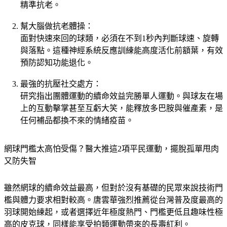
幫大腦做抗老體操：
面對快速來回的球類，必須在不到1秒內判斷球速、旋轉
與落點。這種神經系統反應訓練能高度活化前額葉，有效
預防認知功能退化。
最強的抗壓社交處方：
研究指出團體運動的續命效益完勝單人運動。與球友在場
上的互動擊掌甚至互虧大笑，能釋放多巴胺與催產素，是
任何補品都換不來的情緒疫苗。
網球門檻太高怕受傷？醫大推這2項平民運動，擺脫孤單甩肉
又防失智
雖然網球的續命效益最高，但對於沒有基礎的民眾來說技術門
檻與體力要求相對較高。唐雲華強烈推薦從台灣普及度最高的
羽球開始練起，或者選擇近年極度熱門、門檻更低且趣味性極
高的皮克球，同樣能享受拍類運動帶來的長壽紅利。