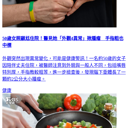
50歲女照顧尪住院！醫見她「外觀4異常」揪腫瘤 手指粗也
中標
外觀突然出現異常變化，可能是健康警訊！一名約50歲的女子
因陪伴丈夫住院，被醫師注意到外貌與一般人不同，包括嘴唇
特別厚，手指教較粗等，進一步檢查後，發現腦下垂體長了一
顆約2公分大小腫瘤。
健康