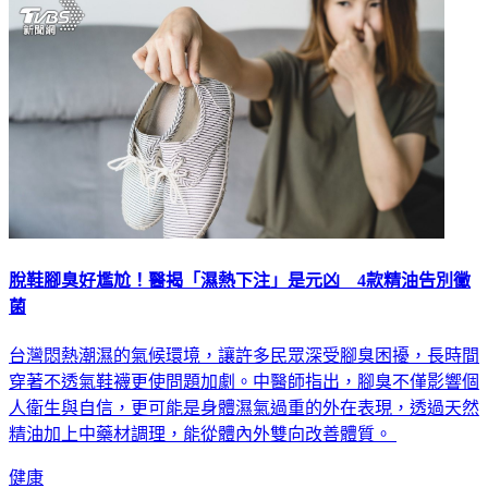
脫鞋腳臭好尷尬！醫揭「濕熱下注」是元凶 4款精油告別黴
菌
台灣悶熱潮濕的氣候環境，讓許多民眾深受腳臭困擾，長時間
穿著不透氣鞋襪更使問題加劇。中醫師指出，腳臭不僅影響個
人衛生與自信，更可能是身體濕氣過重的外在表現，透過天然
精油加上中藥材調理，能從體內外雙向改善體質。
健康