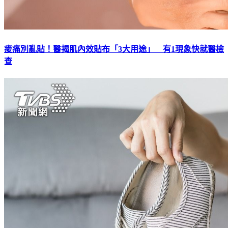
痠痛別亂貼！醫揭肌內效貼布「3大用途」 有1現象快就醫檢
查