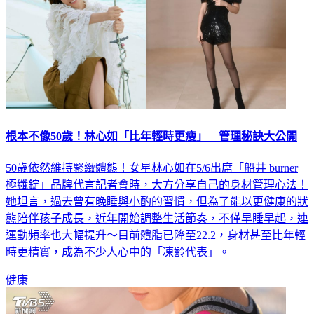
根本不像50歲！林心如「比年輕時更瘦」 管理秘訣大公開
50歲依然維持緊緻體態！女星林心如在5/6出席「船井 burner
極纖錠」品牌代言記者會時，大方分享自己的身材管理心法！
她坦言，過去曾有晚睡與小酌的習慣，但為了能以更健康的狀
態陪伴孩子成長，近年開始調整生活節奏，不僅早睡早起，連
運動頻率也大幅提升～目前體脂已降至22.2，身材甚至比年輕
時更精實，成為不少人心中的「凍齡代表」。
健康