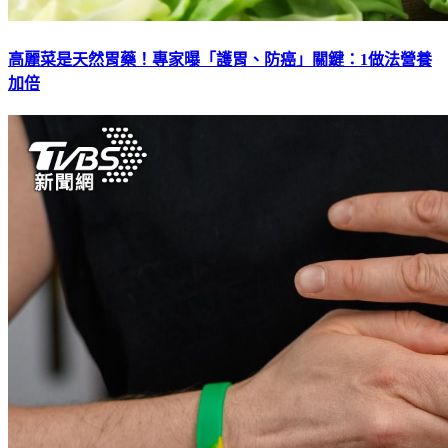
高麗菜是天然胃藥！專家曝「護胃、防癌」關鍵：1做法營養
加倍