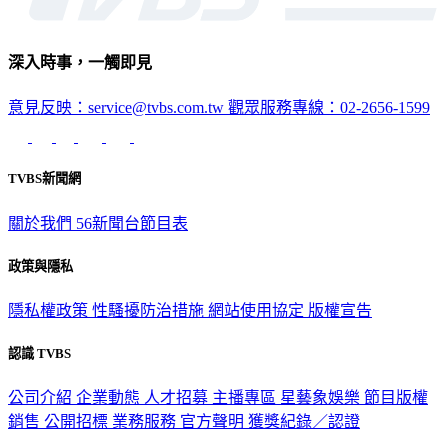
深入時事，一觸即見
意見反映：service@tvbs.com.tw
觀眾服務專線：02-2656-1599
TVBS新聞網
關於我們
56新聞台節目表
政策與隱私
隱私權政策
性騷擾防治措施
網站使用協定
版權宣告
認識 TVBS
公司介紹
企業動態
人才招募
主播專區
星藝象娛樂
節目版權
銷售
公開招標
業務服務
官方聲明
獲獎紀錄／認證