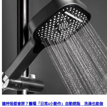
連呼吸都會胖？醫曝「日常4小動作」自動燃脂 洗澡也能做