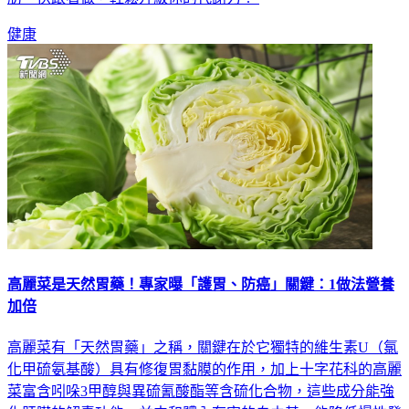
健康
高麗菜是天然胃藥！專家曝「護胃、防癌」關鍵：1做法營養
加倍
高麗菜有「天然胃藥」之稱，關鍵在於它獨特的維生素U（氯
化甲硫氨基酸）具有修復胃黏膜的作用，加上十字花科的高麗
菜富含吲哚3甲醇與異硫氰酸酯等含硫化合物，這些成分能強
化肝臟的解毒功能，並中和體內有害的自由基，能降低慢性發