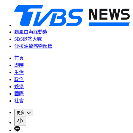
颱風白海豚動態
SBS歌謠大戰
沙拉油致癌物超標
首頁
即時
生活
政治
娛樂
國際
社會
更多