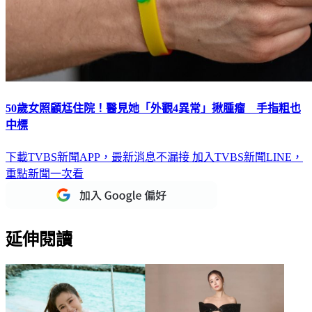
50歲女照顧尪住院！醫見她「外觀4異常」揪腫瘤 手指粗也
中標
下載TVBS新聞APP，最新消息不漏接
加入TVBS新聞LINE，
重點新聞一次看
延伸閱讀