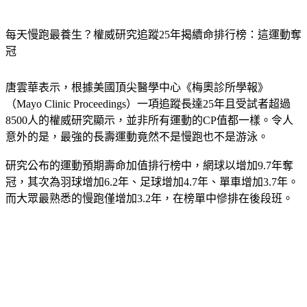
每天慢跑最養生？權威研究追蹤25年揭續命排行榜：這運動奪
冠
唐雲華表示，根據美國頂尖醫學中心《梅奧診所學報》
（Mayo Clinic Proceedings）一項追蹤長達25年且受試者超過
8500人的權威研究顯示，並非所有運動的CP值都一樣。令人
意外的是，最強的長壽運動竟然不是慢跑也不是游泳。
研究公布的運動預期壽命加值排行榜中，網球以增加9.7年奪
冠，其次為羽球增加6.2年、足球增加4.7年、單車增加3.7年。
而大眾最熟悉的慢跑僅增加3.2年，在榜單中慘排在後段班。