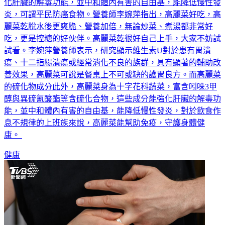
炎，可謂平民防癌食物。營養師李婉萍指出，高麗菜好吃，高
麗菜乾脫水後更爽脆、營養加倍，無論炒菜、煮湯都非常好
吃，更是控糖的好伙伴。高麗菜乾很好自己上手，大家不妨試
試看。李婉萍營養師表示，研究顯示維生素U對於患有胃潰
瘍、十二指腸潰瘍或經常消化不良的族群，具有顯著的輔助改
善效果，高麗菜可說是餐桌上不可或缺的護胃良方。而高麗菜
的硫化物成分此外，高麗菜身為十字花科蔬菜，富含吲哚3甲
醇與異硫氰酸酯等含硫化合物，這些成分能強化肝臟的解毒功
能，並中和體內有害的自由基，能降低慢性發炎，對於飲食作
息不規律的上班族來說，高麗菜能幫助免疫，守護身體健
康。
健康