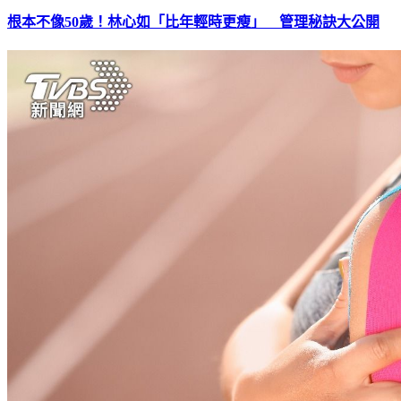
根本不像50歲！林心如「比年輕時更瘦」 管理秘訣大公開