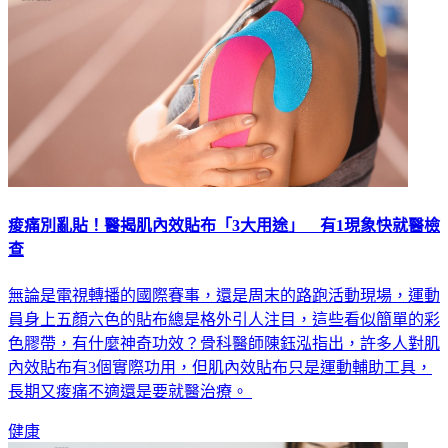
痠痛別亂貼！醫揭肌內效貼布「3大用途」 有1現象快就醫檢
查
無論是電視轉播的國際賽事，還是周末的路跑活動現場，運動
員身上五顏六色的貼布總是格外引人注目，這些看似簡單的彩
色膠帶，有什麼神奇功效？骨科醫師陳鈺泓指出，許多人對肌
內效貼布有3個實際功用，但肌內效貼布只是運動輔助工具，
長期又痠痛不適還是要就醫治療。
健康