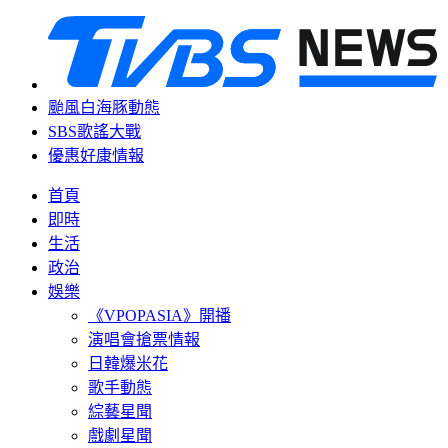
颱風白海豚動態
SBS歌謠大戰
優惠好康情報
首頁
即時
生活
政治
娛樂
《VPOPASIA》開播
演唱會搶票情報
日韓爆米花
歌手動態
綜藝星聞
戲劇星聞