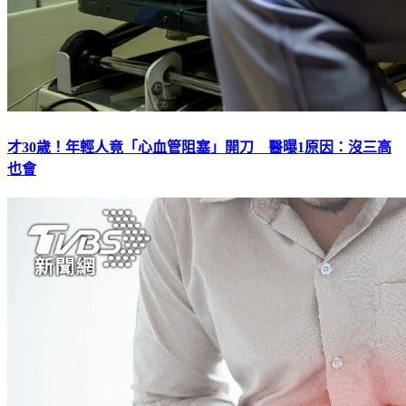
才30歲！年輕人竟「心血管阻塞」開刀 醫曝1原因：沒三高
也會