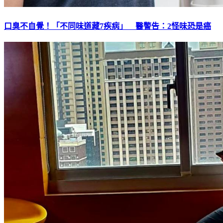
口臭不自覺！「不同味道藏7疾病」 醫警告：2怪味恐是癌