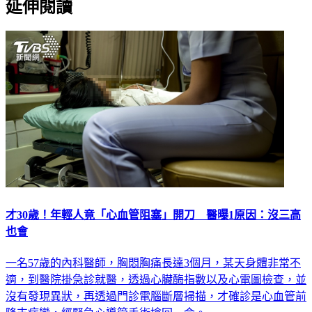
延伸閱讀
才30歲！年輕人竟「心血管阻塞」開刀 醫曝1原因：沒三高
也會
一名57歲的內科醫師，胸悶胸痛長達3個月，某天身體非常不
適，到醫院掛急診就醫，透過心臟酶指數以及心電圖檢查，並