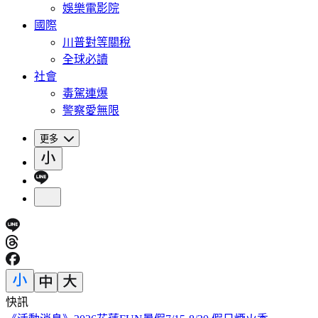
娛樂電影院
國際
川普對等關稅
全球必讀
社會
毒駕連爆
警察愛無限
更多
快訊