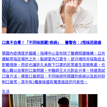
口臭不自覺！「不同味道藏7疾病」 醫警告：2怪味恐是癌
隨國內疫情逐步趨緩，指揮中心宣布除了醫療照護機構、公共
運輸等指定場所之外，鬆綁室內口罩令，部分場所亦採取自主
配戴措施，而這也讓許久未脫下口罩的民眾產生容貌焦慮，也
擔心難以自覺的口臭問題。中醫師王大元對此分享，快速測試
口臭方法、導致口臭原因、不同味道所隱藏的疾病以及如何抑
制口臭等，其中有2種臭味還有罹患癌症的可能性。
生活