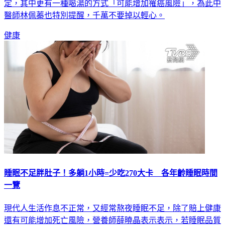
前喝、飯後喝都是各有優缺點，應該由當事人視自身情況而
定，其中更有一種喝湯的方式「可能增加罹癌風險」，為此中
醫師林佩蓁也特別提醒，千萬不要掉以輕心。
健康
睡眠不足胖肚子！多躺1小時=少吃270大卡 各年齡睡眠時間
一覽
現代人生活作息不正常，又經常熬夜睡眠不足，除了賠上健康