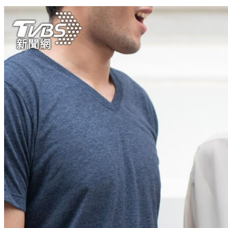
吃垃圾食物也能瘦！醫曝3撇步「零食放心吃」：別擔心發胖