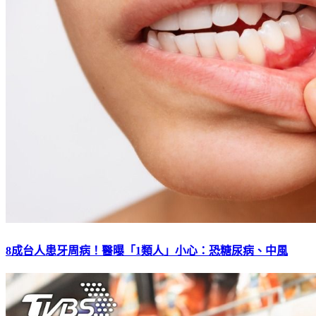
8成台人患牙周病！醫曝「1類人」小心：恐糖尿病、中風