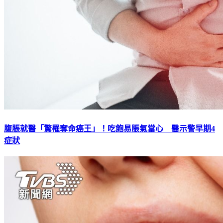
腹脹就醫「驚罹奪命癌王」！吃飽易脹氣當心 醫示警早期4
症狀