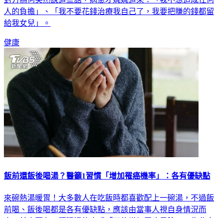
對方為何突然說這些話，病患才娓娓道來：「我不想造成任何
人的負擔」、「我不要花錢治療我自己了，我要把賺的錢都留
給我女兒」。
健康
飯前還飯後喝湯？醫籲1習慣「增加罹癌機率」：各有優缺點
來碗熱湯暖胃！大多數人在吃飯時都喜歡配上一碗湯，不過飯