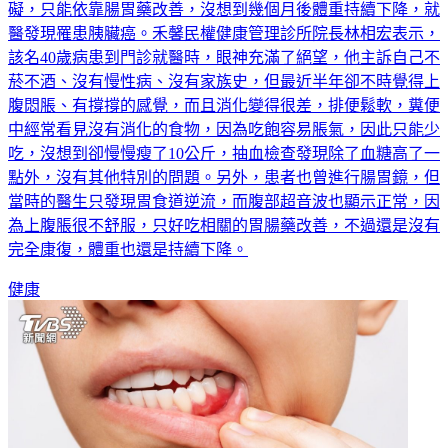
就醫檢查除了血糖高一點外，腸胃鏡、腹部超音波也未見大
礙，只能依靠腸胃藥改善，沒想到幾個月後體重持續下降，就
醫發現罹患胰臟癌。禾馨民權健康管理診所院長林相宏表示，
該名40歲病患到門診就醫時，眼神充滿了絕望，他主訴自己不
菸不酒、沒有慢性病、沒有家族史，但最近半年卻不時覺得上
腹悶脹、有撐撐的感覺，而且消化變得很差，排便鬆軟，糞便
中經常看見沒有消化的食物，因為吃飽容易脹氣，因此只能少
吃，沒想到卻慢慢瘦了10公斤，抽血檢查發現除了血糖高了一
點外，沒有其他特別的問題。另外，患者也曾進行腸胃鏡，但
當時的醫生只發現胃食道逆流，而腹部超音波也顯示正常，因
為上腹脹很不舒服，只好吃相關的胃腸藥改善，不過還是沒有
完全康復，體重也還是持續下降。
健康