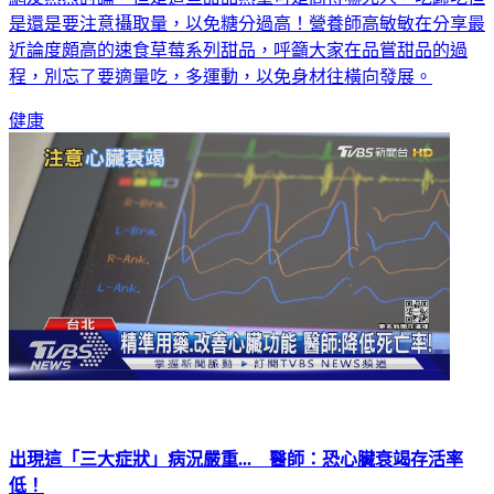
網友熱烈討論，但是這些甜品熱量可是高得嚇死人，吃歸吃但
是還是要注意攝取量，以免糖分過高！營養師高敏敏在分享最
近論度頗高的速食草莓系列甜品，呼籲大家在品嘗甜品的過
程，別忘了要適量吃，多運動，以免身材往橫向發展。
健康
出現這「三大症狀」病況嚴重... 醫師：恐心臟衰竭存活率