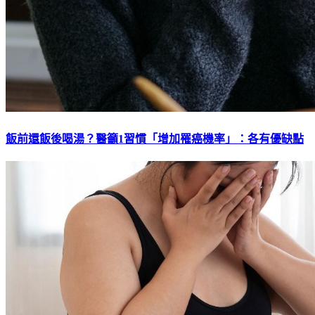
飯前還飯後喝湯？醫籲1習慣「增加罹癌機率」：各有優缺點