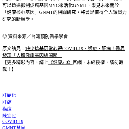
調控血脂、血糖與解毒等多種重要的生理功能，而PGG便是
可以透過抑制促癌基因MYC來活化GNMT，樂見未來關於
「健康核心基因」GNMT的相關研究，將會是值得全人類戮力
研究的新顯學。
◎ 資料來源／台灣預防醫學學會
原文請見：
缺少這基因當心得COVID-19、猴痘、肝病！醫界
發現「人體健康基因總開關」
【更多精彩內容，請上
《健康2.0》
官網，未經授權，請勿轉
載！】
肝硬化
肝癌
猴痘
陳宜民
COVID-19