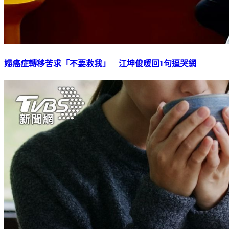
婦癌症轉移苦求「不要救我」 江坤俊暖回1句逼哭網