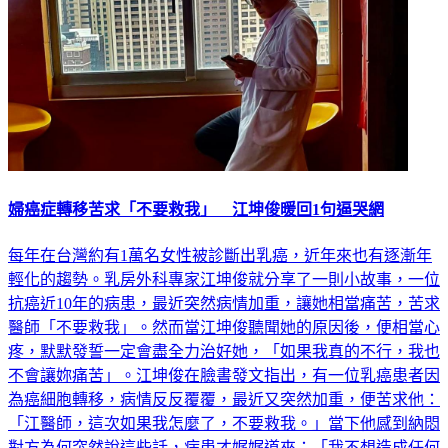
婦癌症轉移苦求「不要救我」 江坤俊暖回1句逼哭網
每年在台灣約有1萬名女性被診斷出乳癌，近年來也有逐漸年
輕化的趨勢。乳房外科專家江坤俊就分享了一則小故事，一位
抗癌近10年的病患，最近突然病情加重，讓她相當痛苦，苦求
醫師「不要救我」。然而當江坤俊聽聞她的原因後，便相當心
疼，默默發誓一定會盡全力治好她，「如果我真的不行，我也
不會讓妳痛苦」。江坤俊在臉書發文指出，有一位乳癌患者因
為癌細胞轉移，病情反反覆覆，最近又突然加重，便苦求他：
「江醫師，這次如果我怎麼了，不要救我。」當下他感到納悶