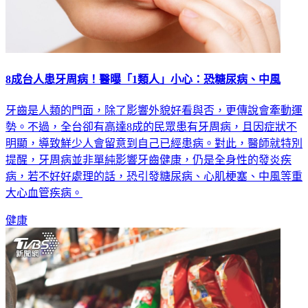
8成台人患牙周病！醫曝「1類人」小心：恐糖尿病、中風
牙齒是人類的門面，除了影響外貌好看與否，更傳說會牽動運
勢。不過，全台卻有高達8成的民眾患有牙周病，且因症狀不
明顯，導致鮮少人會留意到自己已經患病。對此，醫師就特別
提醒，牙周病並非單純影響牙齒健康，仍是全身性的發炎疾
病，若不好好處理的話，恐引發糖尿病、心肌梗塞、中風等重
大心血管疾病。
健康