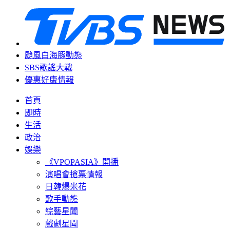
颱風白海豚動態
SBS歌謠大戰
優惠好康情報
首頁
即時
生活
政治
娛樂
《VPOPASIA》開播
演唱會搶票情報
日韓爆米花
歌手動態
綜藝星聞
戲劇星聞