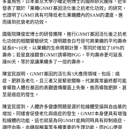
陳宜民認為，GNMT基因的調控在細胞粒線體能量傳遞鏈上的
多重角色，日本東京大學小幡史明博士的國際研究團隊，近年
發表了關於「果蠅GNMT基因活化後之抗老化功效」的研究，
也證明了GNMT具有可降低老化果蠅體內的SAM的濃度，進
而達到抗衰老的功效。
國衛院陳俊宏博士的研發團隊，進行GNMT基因活化後之抗老
化功效的相關實驗研究，證明餵食白芍苷可將果蠅的平均壽命
延長8～10天，以果蠅的生命周期計算，等同於增加了18％的
壽命；若是直接餵食GNMT誘導物PGG，平均壽命更可延長
達80天，等於是讓果蠅多了一倍的壽命。
陳宜民說明，GNMT基因的活化有3大應用領域，包括：癌
症、肥胖及老化，且三者又是緊密關聯，代謝異常最終都可能
會導致人體在基因的表觀遺傳層面上失衡，進而導致肥胖、甚
至是癌症的發生。
陳宜民提到，人體許多健康問題是源於粒線體受損與自由基的
增加，同樣會促使老化與癌症的發生，GNMT本身便具有增強
粒線體的功能，這也就是為何GNMT能夠同時具有抑制癌症、