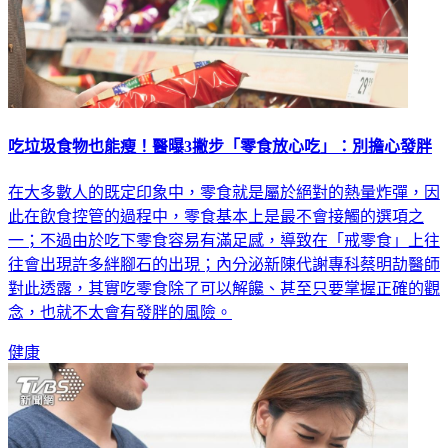
吃垃圾食物也能瘦！醫曝3撇步「零食放心吃」：別擔心發胖
在大多數人的既定印象中，零食就是屬於絕對的熱量炸彈，因
此在飲食控管的過程中，零食基本上是最不會接觸的選項之
一；不過由於吃下零食容易有滿足感，導致在「戒零食」上往
往會出現許多絆腳石的出現；內分泌新陳代謝專科蔡明劼醫師
對此透露，其實吃零食除了可以解饞、甚至只要掌握正確的觀
念，也就不太會有發胖的風險。
健康