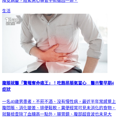
沒有發現異狀，再透過門診電腦斷層掃描，才確診是心血管前
降支病變，經緊急心導管手術搶回一命。
生活
腹脹就醫「驚罹奪命癌王」！吃飽易脹氣當心 醫示警早期4
症狀
一名40歲男患者，不菸不酒、沒有慢性病，最近半年常感覺上
腹悶脹、消化變差、排便鬆軟，糞便經常可見未消化的食物，