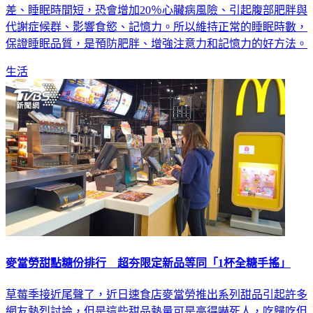
還有可能增加死亡風險，營養師薛曉晶表示表示，若睡眠品質
差、睡眠時間短，恐會增加20％心臟病風險、引起腹部肥胖與
代謝症候群、影響食慾、記憶力。所以維持正常的睡眠時數，
保證睡眠品質，是預防肥胖、增強注意力和記憶力的好方法。
生活
麥當勞甜點糖份排行 超夯限定新品等同「1杯全糖手搖」
草莓季接近尾聲了，近日速食店麥當勞推出系列甜品引起許多