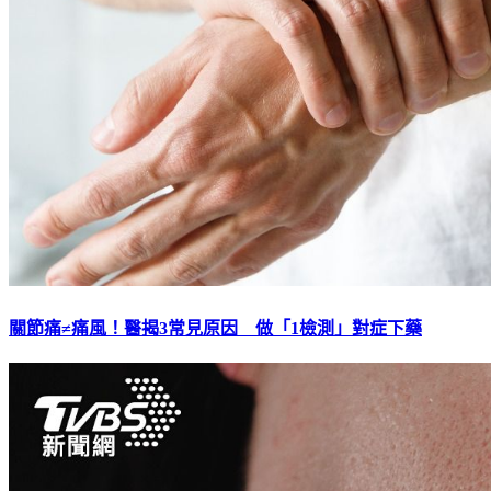
關節痛≠痛風！醫揭3常見原因 做「1檢測」對症下藥