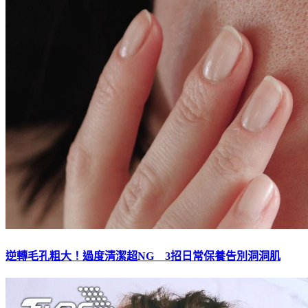
逆轉毛孔粗大！過度清潔超NG 3招日常保養告別洞洞肌