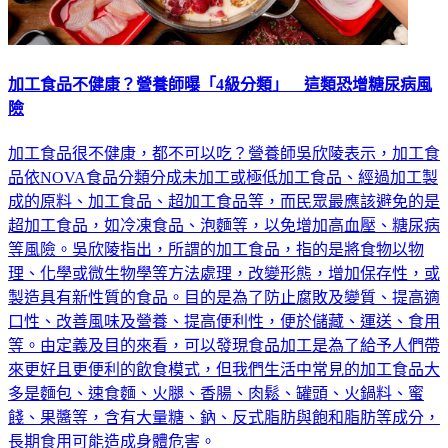
加工食品不健康？營養師曝「4級分類」 這類恐增糖尿病風
險
加工食品很不健康，都不可以吃？營養師吳欣陵表示，加工食
品依NOVA食品分類分成未加工或極低加工食品、經過加工製
成的原料、加工食品、超加工食品等，而民眾最應該避免的是
超加工食品，如冷凍食品、泡麵等，以免增加高血壓、糖尿病
等風險。吳欣陵指出，所謂的加工食品，指的是將食物以物
理、化學或微生物學等方法處理，改變形態，增加保存性，或
製造具有新性質的食品。目的是為了防止腐敗及變質、提高適
口性、改善風味及營養、提高便利性，便於儲藏、運送、食用
等。由定義及目的來看，可以發現食品加工是為了給予人們帶
來更好且更便利的飲食模式，但我們生活中常見的加工食品大
多是麵包、速食麵、火腿、香腸、肉鬆、罐頭、火鍋料、蜜
餞、果醬等，含有大量糖、鈉、反式脂肪與飽和脂肪等成分，
長期食用可能造成身體危害。