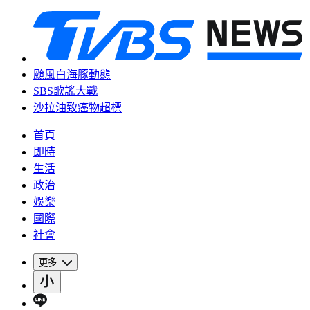
颱風白海豚動態
SBS歌謠大戰
沙拉油致癌物超標
首頁
即時
生活
政治
娛樂
國際
社會
更多