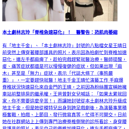
本土劇林志玲「脊椎急速惡化」！ 醫警告：恐肌肉萎縮
有「地主千金」、「本土劇林志玲」封號的八點檔女星王晴日
前突然上傳穿著腰部護具的照片，表示因為拍劇忙到脊椎加速
惡化，連左手都麻痺了，趁拍完戲趕緊就醫治療。醫師提醒，
痠、痛等症狀都還是可以慢慢復健的症狀，但如果出現「麻
木」甚至是「無力」症狀，表示「代誌大條了（事態嚴
重）」，一定要趕快就醫！地主千金王晴忙演藝工作 手麻爆
脊椎狀況快速惡化來自金門的王晴，之前因為粉絲團宣稱她擁
車站前整排房的繼承權，王爸曾對女兒喊話：「如果太累就回
家，你不需要這麼辛苦！」而讓她封號從本土劇林志玲升級成
地主千金，但是她從模特兒出身到跨足戲劇後，為演藝事業積
極奮戰，拍戲、上節目、發行微寫真等，忙得不可開交。日前
她在社群網站上上傳到專門治療脊椎側彎的診所看診、身穿腰
背護具的照片，表示自己的脊椎加速惡化，連左手都麻痺了，
趕快就醫治療。嘉義大林慈濟醫院骨科部部長楊昌蓁說，腰椎