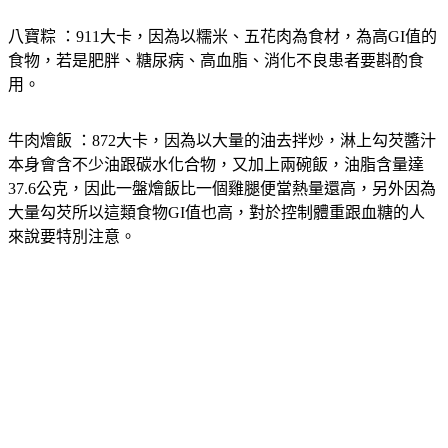
八寶粽
 ：911大卡，因為以糯米、五花肉為食材，為高GI值的
食物，若是肥胖、糖尿病、高血脂、消化不良患者要斟酌食
用。
牛肉燴飯
 ：872大卡，因為以大量的油去拌炒，淋上勾芡醬汁
本身會含不少油跟碳水化合物，又加上兩碗飯，油脂含量達
37.6公克，因此一盤燴飯比一個雞腿便當熱量還高，另外因為
大量勾芡所以這類食物GI值也高，對於控制體重跟血糖的人
來說要特別注意。