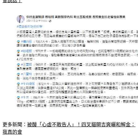
更多新聞：
被酸「心虛不敢告人」！四叉貓開吉爽曬和解金：
我真的會