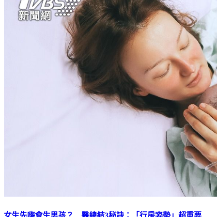
女生先嗨會生男孩？ 醫總結3秘訣：「行房姿勢」超重要