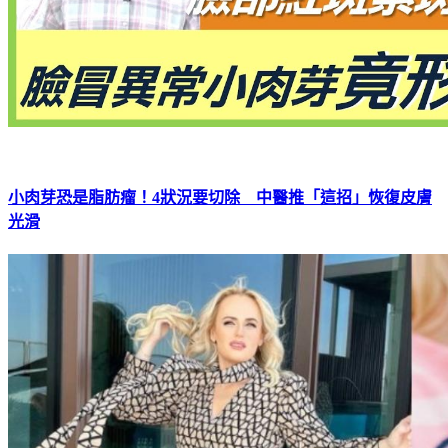
小肉芽恐是脂肪瘤！4狀況要切除 中醫推「這招」恢復皮膚
光滑