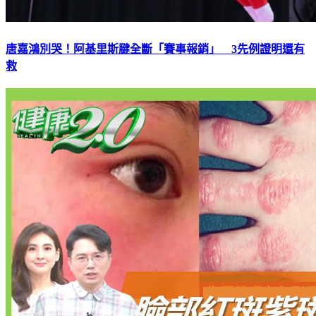
唐嘉鴻別哭！阿基里斯腱全斷「賽事報銷」 3先例證明還有
救