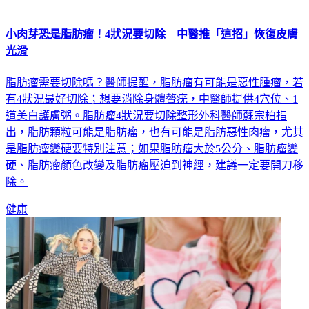
小肉芽恐是脂肪瘤！4狀況要切除 中醫推「這招」恢復皮膚
光滑
脂肪瘤需要切除嗎？醫師提醒，脂肪瘤有可能是惡性腫瘤，若
有4狀況最好切除；想要消除身體贅疣，中醫師提供4穴位、1
道美白護膚粥。脂肪瘤4狀況要切除整形外科醫師蘇宗柏指
出，脂肪顆粒可能是脂肪瘤，也有可能是脂肪惡性肉瘤，尤其
是脂肪瘤變硬要特別注意；如果脂肪瘤大於5公分、脂肪瘤變
硬、脂肪瘤顏色改變及脂肪瘤壓迫到神經，建議一定要開刀移
除。
健康