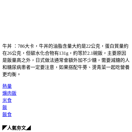
牛丼
 ：786大卡，牛丼的油脂含量大約是22公克，蛋白質量約
在26公克，但碳水化合物有131g，約等於2.1碗飯，主要原因
是飯量高之外，日式做法通常會額外加不少糖，需要減糖的人
和糖尿病患者一定要注意，如果搭配牛蒡、燙青菜一起吃營養
更均衡。
熱量
爌肉飯
米食
飯
飯食
◤人氣夯文◢