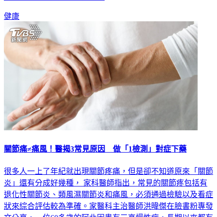
健康
關節痛≠痛風！醫揭3常見原因 做「1檢測」對症下藥
很多人一上了年紀就出現關節疼痛，但是卻不知道原來「關節
炎」還有分成好幾種， 家科醫師指出，常見的關節疼包括有
退化性關節炎、類風濕關節炎和痛風，必須通過檢驗以及看症
狀來綜合評估較為準確。家醫科主治醫師洪暐傑在臉書粉專發
文分享，一位60多歲的阿北因患有三高慢性病，長期以來都有