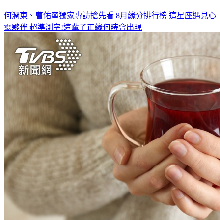
何潤東、曹佑寧獨家專訪搶先看
8月緣分排行榜 這星座遇見心
靈夥伴
超準測字!這輩子正緣何時會出現