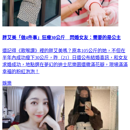
胖艾美「做4件事」狂瘦30公斤 閃婚女友：需要的是公主
還記得《歌喉讚》裡的胖艾美嗎？原本105公斤的她，不但在
半年內成功瘦下30公斤，昨（21）日還公布結婚喜訊，和女友
求婚成功，地點選在夢幻的迪士尼樂園還撒滿花瓣，現場滿滿
幸福的粉紅泡泡！
娛樂