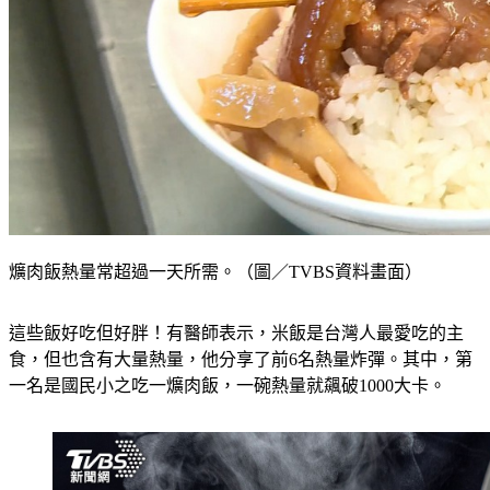
爌肉飯熱量常超過一天所需。（圖／TVBS資料畫面）
這些飯好吃但好胖！有醫師表示，米飯是台灣人最愛吃的主
食，但也含有大量熱量，他分享了前6名熱量炸彈。其中，第
一名是國民小之吃一爌肉飯，一碗熱量就飆破1000大卡。