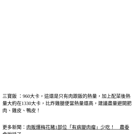
三寶飯
 ：960大卡，這還是只有肉跟飯的熱量，加上配菜後熱
量大約在1330大卡，比炸雞腿便當熱量還高，建議盡量避開肥
肉、雞皮、鴨皮！
更多新聞：
肉販爆梅花豬1部位「有病變肉瘤」少吃！　農委
會說話了