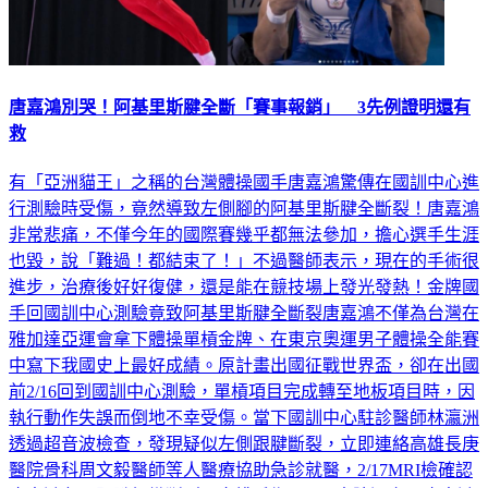
唐嘉鴻別哭！阿基里斯腱全斷「賽事報銷」 3先例證明還有
救
有「亞洲貓王」之稱的台灣體操國手唐嘉鴻驚傳在國訓中心進
行測驗時受傷，竟然導致左側腳的阿基里斯腱全斷裂！唐嘉鴻
非常悲痛，不僅今年的國際賽幾乎都無法參加，擔心選手生涯
也毀，說「難過！都結束了！」不過醫師表示，現在的手術很
進步，治療後好好復健，還是能在競技場上發光發熱！金牌國
手回國訓中心測驗竟致阿基里斯腱全斷裂唐嘉鴻不僅為台灣在
雅加達亞運會拿下體操單槓金牌、在東京奧運男子體操全能賽
中寫下我國史上最好成績。原計畫出國征戰世界盃，卻在出國
前2/16回到國訓中心測驗，單槓項目完成轉至地板項目時，因
執行動作失誤而倒地不幸受傷。當下國訓中心駐診醫師林瀛洲
透過超音波檢查，發現疑似左側跟腱斷裂，立即連絡高雄長庚
醫院骨科周文毅醫師等人醫療協助急診就醫，2/17MRI檢確認
唐嘉鴻左足跟腱組織斷裂即安排手術，2/18出院返家。唐嘉鴻