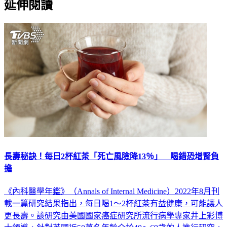
長壽秘訣！每日2杯紅茶「死亡風險降13％」 喝錯恐增腎負
擔
《內科醫學年鑑》（Annals of Internal Medicine）2022年8月刊
載一篇研究結果指出，每日喝1～2杯紅茶有益健康，可能讓人
更長壽。該研究由美國國家癌症研究所流行病學專家井上彩博
士領導，針對英國近50萬名年齡介於40～69歲的人進行研究，