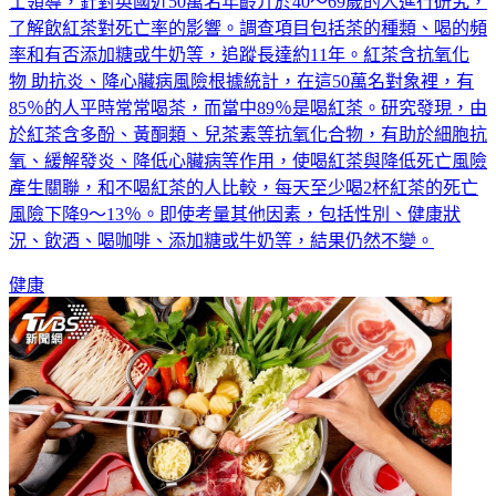
了解飲紅茶對死亡率的影響。調查項目包括茶的種類、喝的頻
率和有否添加糖或牛奶等，追蹤長達約11年。紅茶含抗氧化
物 助抗炎、降心臟病風險根據統計，在這50萬名對象裡，有
85％的人平時常常喝茶，而當中89％是喝紅茶。研究發現，由
於紅茶含多酚、黃酮類、兒茶素等抗氧化合物，有助於細胞抗
氧、緩解發炎、降低心臟病等作用，使喝紅茶與降低死亡風險
產生關聯，和不喝紅茶的人比較，每天至少喝2杯紅茶的死亡
風險下降9～13％。即使考量其他因素，包括性別、健康狀
況、飲酒、喝咖啡、添加糖或牛奶等，結果仍然不變。
健康