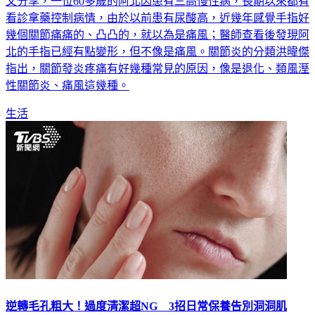
看診拿藥控制病情，由於以前患有尿酸高，近幾年感覺手指好
幾個關節痛痛的、凸凸的，就以為是痛風；醫師查看後發現阿
北的手指已經有點變形，但不像是痛風。關節炎的分類洪暐傑
指出，關節發炎疼痛有好幾種常見的原因，像是退化、類風溼
性關節炎、痛風這幾種。
生活
逆轉毛孔粗大！過度清潔超NG 3招日常保養告別洞洞肌