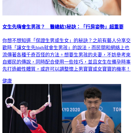
女生先嗨會生男孩？ 醫總結3秘訣：「行房姿勢」超重要
你想不想知道「保證生男或生女」的秘訣？之前有藝人分享交
歡時「讓女生先high就會生男孩」的說法，而民間和網絡上也
流傳著各種千奇百怪的方法。想要生男孩的夫妻，不妨參考來
自鄉民的傳說，同時配合使用一些技巧，並且女生在備孕時事
先打造鹼性體質，或許可以調整懷上男寶寶或女寶寶的機率！
健康