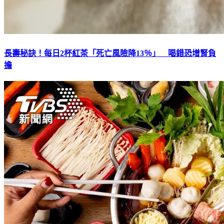
長壽秘訣！每日2杯紅茶「死亡風險降13％」 喝錯恐增腎負
擔