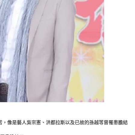
苦，像是藝人吳宗憲、洪都拉斯以及已故的孫越等曾罹患膽結