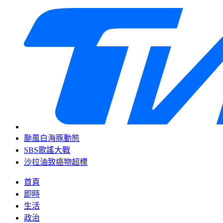
颱風白海豚動態
SBS歌謠大戰
沙拉油致癌物超標
首頁
即時
生活
政治