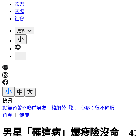
娛樂
國際
社會
更多
快訊
IU無預警召喚前男友 韓網替「她」心疼：很不舒服
首頁
｜
健康
男星「罹這病」爆瘦險沒命 4大