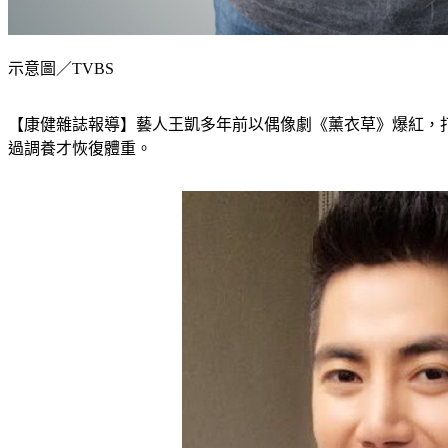
示意圖／TVBS
【康健雜誌報導】藝人王凱多年前以偶像劇《薰衣草》爆紅，打
過調養才恢復體重。