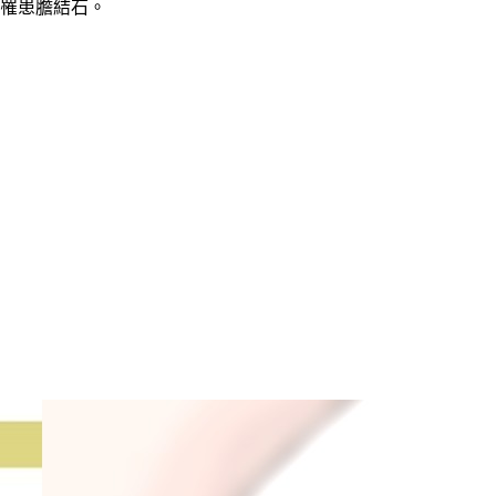
人罹患膽結石。