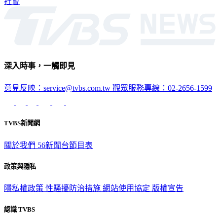
社會
深入時事，一觸即見
意見反映：service@tvbs.com.tw
觀眾服務專線：02-2656-1599
TVBS新聞網
關於我們
56新聞台節目表
政策與隱私
隱私權政策
性騷擾防治措施
網站使用協定
版權宣告
認識 TVBS