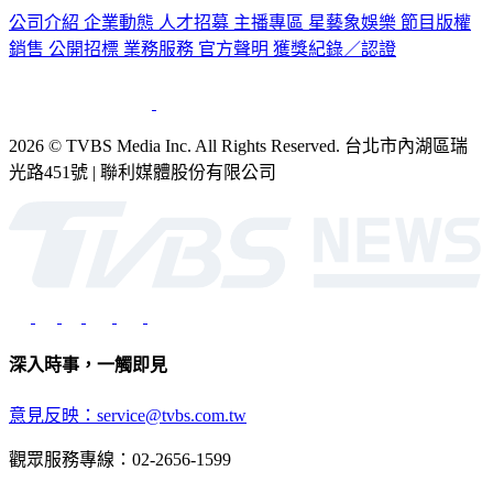
公司介紹
企業動態
人才招募
主播專區
星藝象娛樂
節目版權
銷售
公開招標
業務服務
官方聲明
獲獎紀錄／認證
2026 © TVBS Media Inc. All Rights Reserved. 台北市內湖區瑞
光路451號 | 聯利媒體股份有限公司
深入時事，一觸即見
意見反映：service@tvbs.com.tw
觀眾服務專線：02-2656-1599