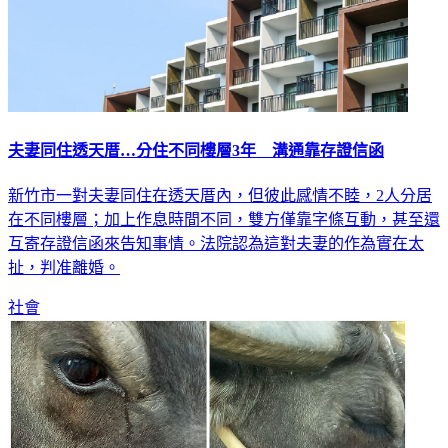
夫妻同住透天厝…分住不同樓層3年 溝通靠存證信函
新竹市一對夫妻同住在透天厝內，但彼此感情不睦，2人分居
在不同樓層；加上作息時間不同，雙方僅靠字條互動，甚至還
互寄存證信函來告知事情。法院認為這對夫妻的作為實在太
扯，判准離婚。
社會