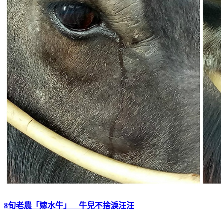
8旬老農「嫁水牛」 牛兒不捨淚汪汪