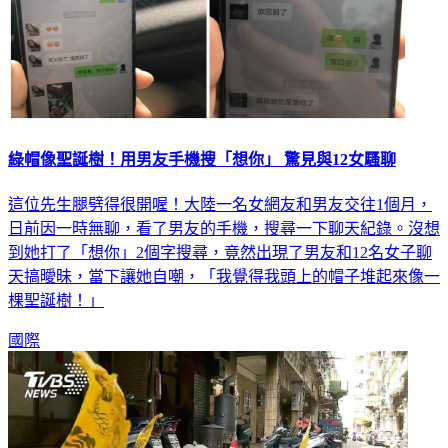
綠帽像聖誕樹！用男友手機搜「想你」 驚見與12女騷聊
這位先生腿劈得很開喔！大陸一名女網友和男友交往1個月，
日前因一時無聊，看了男友的手機，搜尋一下聊天紀錄。沒想
到她打了「想你」2個字搜尋，竟然出現了男友和12名女子聊
天搞曖昧，當下讓她自嘲，「我覺得我頭上的帽子堆起來像一
棵聖誕樹！」
國際