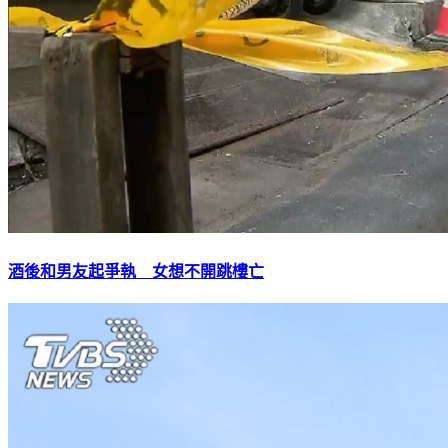
酒後和男友起爭執 女想不開跳樓亡