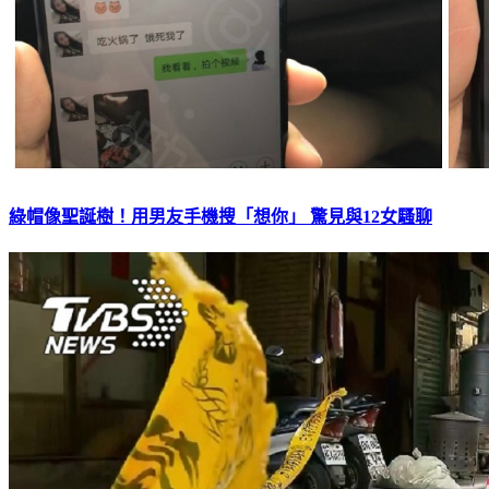
綠帽像聖誕樹！用男友手機搜「想你」 驚見與12女騷聊