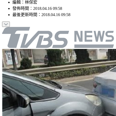
編輯
：
林保宏
發佈時間：
2018.04.16 09:58
最後更新時間：
2018.04.16 09:58