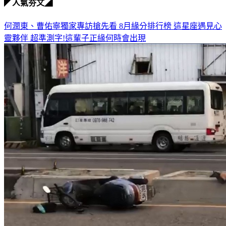
◤人氣夯文◢
何潤東、曹佑寧獨家專訪搶先看
8月緣分排行榜 這星座遇見心
靈夥伴
超準測字!這輩子正緣何時會出現