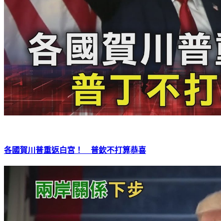
各國賀川普重返白宮！ 普欽不打算恭喜