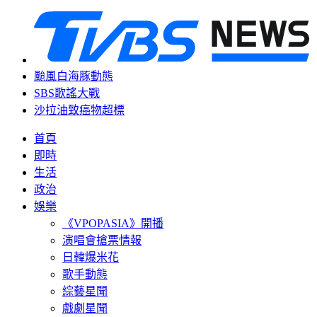
颱風白海豚動態
SBS歌謠大戰
沙拉油致癌物超標
首頁
即時
生活
政治
娛樂
《VPOPASIA》開播
演唱會搶票情報
日韓爆米花
歌手動態
綜藝星聞
戲劇星聞