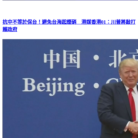
抗中不等於保台！避免台海起煙硝 港媒香港01：川普將敲打
賴政府