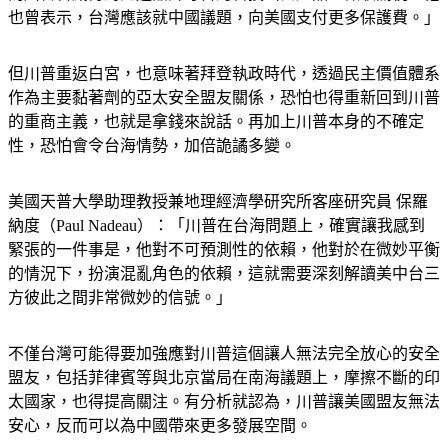
但川普重返白宮，也意味著拜登執政時代，透過民主價值體系
作為主要黏著劑的亞太安全盟友關係，恐怕也得重新回到川普
的重商主義，也就是拿錢來說話。再加上川普本身的不確定
性，恐怕會令台海情勢，加倍詭譎多變。
美國天普大學助理教授兼地理經濟學研究所客座研究員 保羅
納度（Paul Nadeau）：「川普在台海問題上，確實讓我感到
緊張的一件事是，他對不可預測性的依賴，他對於在微妙平衡
的情況下，扮演混亂角色的依賴，這就需要深刻解讀美中台三
方彼此之間非常微妙的信號。」
不僅台灣可能得要加強應對川普這個讓人無法完全放心的安全
盟友，包括菲律賓等與北京當局在南海議題上，摩擦不斷的印
太國家，也得提高關注。有分析就認為，川普讓美國盟友無法
安心，反而可以為中國帶來更多發展空間。