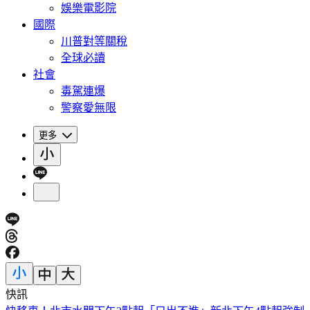
娛樂電影院
國際
川普對等關稅
全球必讀
社會
毒駕連爆
警察愛無限
更多
快訊