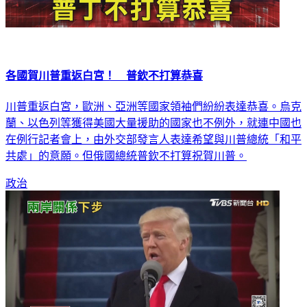
各國賀川普重返白宮！ 普欽不打算恭喜
川普重返白宮，歐洲、亞洲等國家領袖們紛紛表達恭喜。烏克
蘭、以色列等獲得美國大量援助的國家也不例外，就連中國也
在例行記者會上，由外交部發言人表達希望與川普總統「和平
共處」的意願。但俄國總統普欽不打算祝賀川普。
政治