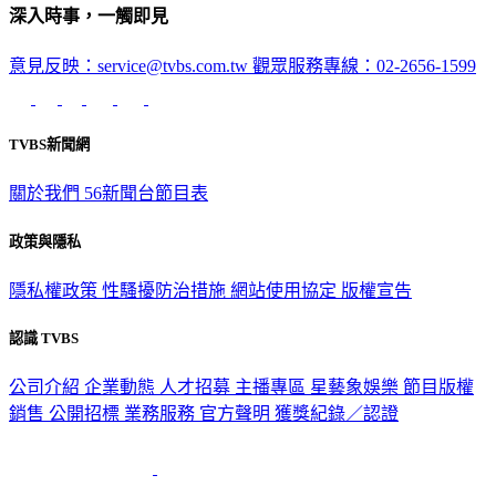
意見反映：service@tvbs.com.tw
觀眾服務專線：02-2656-1599
TVBS新聞網
關於我們
56新聞台節目表
政策與隱私
隱私權政策
性騷擾防治措施
網站使用協定
版權宣告
認識 TVBS
公司介紹
企業動態
人才招募
主播專區
星藝象娛樂
節目版權
銷售
公開招標
業務服務
官方聲明
獲獎紀錄／認證
2026 © TVBS Media Inc. All Rights Reserved. 台北市內湖區瑞