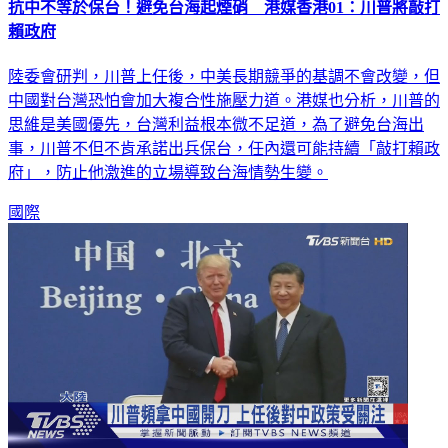
賴政府
陸委會研判，川普上任後，中美長期競爭的基調不會改變，但
中國對台灣恐怕會加大複合性施壓力道。港媒也分析，川普的
思維是美國優先，台灣利益根本微不足道，為了避免台海出
事，川普不但不肯承諾出兵保台，任內還可能持續「敲打賴政
府」，防止他激進的立場導致台海情勢生變。
國際