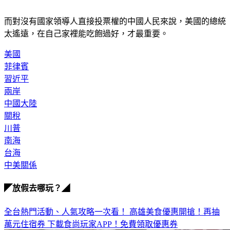
而對沒有國家領導人直接投票權的中國人民來說，美國的總統
太遙遠，在自己家裡能吃飽過好，才最重要。
美國
菲律賓
習近平
兩岸
中國大陸
關稅
川普
南海
台海
中美關係
◤放假去哪玩？◢
全台熱門活動、人氣攻略一次看！
高雄美食優惠開搶！再抽
萬元住宿券
下載食尚玩家APP！免費領取優惠券