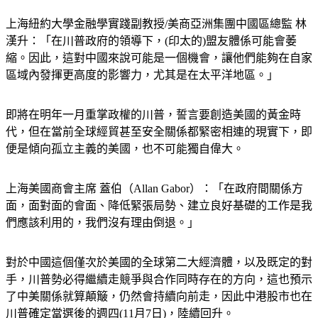
上海紐約大學金融學實踐副教授/美商亞洲集團中國區總監 林
漢升：「在川普政府的領導下，(印太的)盟友體係可能會萎
縮。因此，這對中國來說可能是一個機會，讓他們能夠在自家
區域內發揮更高度的影響力，尤其是在太平洋地區。」
即將在明年一月重掌政權的川普，誓言要創造美國的黃金時
代，但在當前全球經貿甚至安全關係都緊密相連的現實下，即
便是傾向孤立主義的美國，也不可能獨自偉大。
上海美國商會主席 蓋伯（Allan Gabor）：「在政府間關係方
面，面對面的會面、降低緊張局勢、建立良好基礎的工作是我
們應該利用的，我們沒有理由倒退。」
對於中國這個僅次於美國的全球第二大經濟體，以及既定的對
手，川普勢必得繼續走競爭與合作同時存在的方向，這也預示
了中美關係就算顛簸，仍然會持續向前走，因此中港股市也在
川普確定當選後的週四(11月7日)，陸續回升。