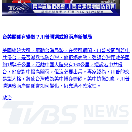
台美關係有變數？川普勝選或掀兩岸新變局
美國總統大選，牽動台海局勢，在競選期間，川普被問到若中
共侵台，是否派兵協防台灣，他拒絕表態，強調台灣距離美國
約1萬4千公里，距離中國大陸只有160公里，還說若中共侵
台，他會對中提高關稅，但沒必要出兵。專家認為，川普的交
易型人格，將使台灣成為美中博弈籌碼。美中抗衡加劇，川普
勝選後兩岸關係會如何變化，仍充滿不確定性。
政治
深入時事，一觸即見