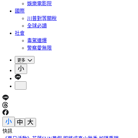
娛樂電影院
國際
川普對等關稅
全球必讀
社會
毒駕連爆
警察愛無限
更多
快訊