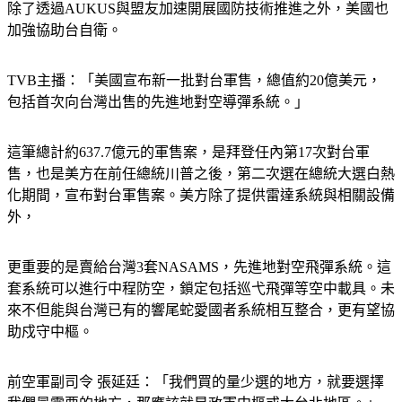
除了透過AUKUS與盟友加速開展國防技術推進之外，美國也
加強協助台自衛。
TVB主播：「美國宣布新一批對台軍售，總值約20億美元，
包括首次向台灣出售的先進地對空導彈系統。」
這筆總計約637.7億元的軍售案，是拜登任內第17次對台軍
售，也是美方在前任總統川普之後，第二次選在總統大選白熱
化期間，宣布對台軍售案。美方除了提供雷達系統與相關設備
外，
更重要的是賣給台灣3套NASAMS，先進地對空飛彈系統。這
套系統可以進行中程防空，鎖定包括巡弋飛彈等空中載具。未
來不但能與台灣已有的響尾蛇愛國者系統相互整合，更有望協
助戍守中樞。
前空軍副司令 張延廷：「我們買的量少選的地方，就要選擇