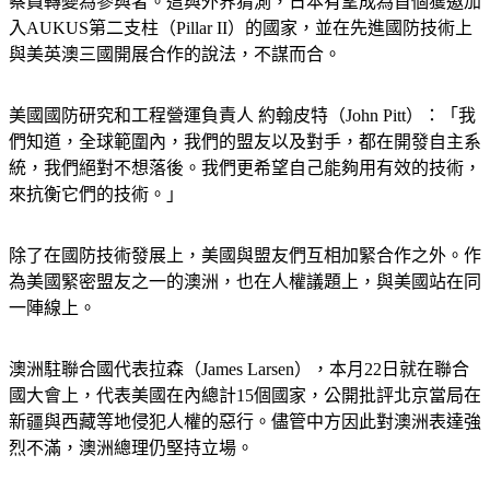
察員轉變為參與者。這與外界猜測，日本有望成為首個獲邀加
入AUKUS第二支柱（Pillar II）的國家，並在先進國防技術上
與美英澳三國開展合作的說法，不謀而合。
美國國防研究和工程營運負責人 約翰皮特（John Pitt）：「我
們知道，全球範圍內，我們的盟友以及對手，都在開發自主系
統，我們絕對不想落後。我們更希望自己能夠用有效的技術，
來抗衡它們的技術。」
除了在國防技術發展上，美國與盟友們互相加緊合作之外。作
為美國緊密盟友之一的澳洲，也在人權議題上，與美國站在同
一陣線上。
澳洲駐聯合國代表拉森（James Larsen），本月22日就在聯合
國大會上，代表美國在內總計15個國家，公開批評北京當局在
新疆與西藏等地侵犯人權的惡行。儘管中方因此對澳洲表達強
烈不滿，澳洲總理仍堅持立場。