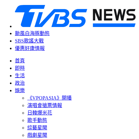
颱風白海豚動態
SBS歌謠大戰
優惠好康情報
首頁
即時
生活
政治
娛樂
《VPOPASIA》開播
演唱會搶票情報
日韓爆米花
歌手動態
綜藝星聞
戲劇星聞