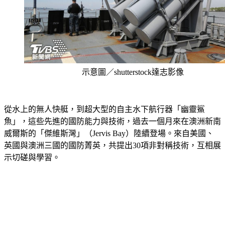
示意圖／shutterstock達志影像
從水上的無人快艇，到超大型的自主水下航行器「幽靈鯊
魚」，這些先進的國防能力與技術，過去一個月來在澳洲新南
威爾斯的「傑維斯灣」（Jervis Bay）陸續登場。來自美國、
英國與澳洲三國的國防菁英，共提出30項非對稱技術，互相展
示切磋與學習。