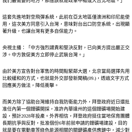
我們最需要的地方，那應該就是政軍中樞或大台北地區。」
這套先進地對空飛彈系統，此前在亞太地區僅澳洲和印尼能使
用，這次美方同意引入台灣，意味對台出口防空系統，出現顯
著升級，也讓台灣有更多自保能力。
央視主播：「中方強烈譴責和堅決反對，已向美方提出嚴正交
涉。中方敦促美方立即停止武裝台灣。」
由於美方宣告對台軍售的時間點緊鄰大選，北京當局選擇先用
比較緩和的方式，也就是外交部發新聞稿(09.)，透過文字方式
回應美方做法，降低衝擊。
而美方除了協助台灣維持自我防衛能力外，拜登政府近日還批
准任內第一個鋰礦開採，准許內華達州的這個鋰礦場開始建
設，預計2028年投產。外界相信，拜登政府挺住當地保育團體
長期抗爭與反對，批准個份6年前就申請的鋰礦場建設，目的
就是要在電動車等綠色能源相關的關鍵礦產供應鏈中，減少對