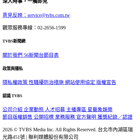
深入時事，一觸即見
意見反映：service@tvbs.com.tw
觀眾服務專線：02-2656-1599
TVBS新聞網
關於我們
56新聞台節目表
政策與隱私
隱私權政策
性騷擾防治措施
網站使用協定
版權宣告
認識 TVBS
公司介紹
企業動態
人才招募
主播專區
星藝象娛樂
節目版權銷售
公開招標
業務服務
官方聲明
獲獎紀錄／認證
2026 © TVBS Media Inc. All Rights Reserved. 台北市內湖區瑞
光路451號 | 聯利媒體股份有限公司