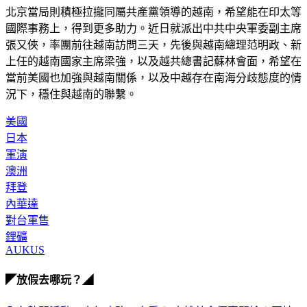
北京當局則積極拉攏同屬共產黨領導的越南，希望能在印太等
國際事務上，得到更多助力。近日就派出中共中央軍委副主席
張又俠，率團前往越南訪問三天，先後與越南總理范明政、新
上任的越南國家主席梁強，以及越共總書記蘇林會面，希望在
當前美國也加強與越南關係，以及中越存在南海分歧態度的情
況下，穩住與越南的聯繫。
美國
日本
軍演
澳洲
拜登
內華達
對台軍售
鋰礦
AUKUS
◤放假去哪玩？◢