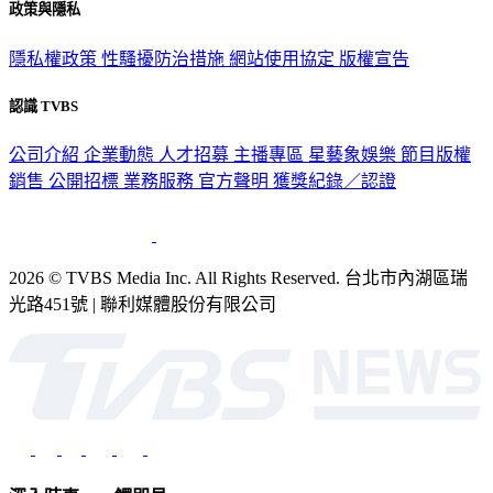
政策與隱私
隱私權政策
性騷擾防治措施
網站使用協定
版權宣告
認識 TVBS
公司介紹
企業動態
人才招募
主播專區
星藝象娛樂
節目版權
銷售
公開招標
業務服務
官方聲明
獲獎紀錄／認證
2026 © TVBS Media Inc. All Rights Reserved. 台北市內湖區瑞
光路451號 | 聯利媒體股份有限公司