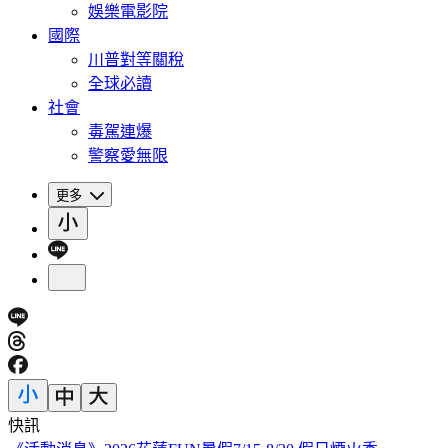
娛樂電影院
國際
川普對等關稅
全球必讀
社會
毒駕連爆
警察愛無限
更多
快訊