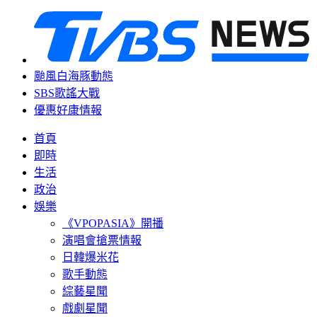
颱風白海豚動態
SBS歌謠大戰
優惠好康情報
首頁
即時
生活
政治
娛樂
《VPOPASIA》開播
演唱會搶票情報
日韓爆米花
歌手動態
綜藝星聞
戲劇星聞