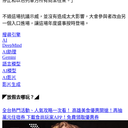
抗議人士：「我們要求谷歌立刻撤銷"雨雲計畫"合約，並即刻
停止和以色列軍方所有商業往來。」
不過這場抗議示威，並沒有造成太大影響，大會參與者改由另
一個入口進場，讓這場年度盛事按時登場。
搜尋引擎
AI
DeepMind
AI助理
Gemini
語言模型
AI模型
AI影片
影片生成
◤放假去哪玩？◢
全台熱門活動、人氣攻略一次看！
高雄美食優惠開搶！再抽
萬元住宿券
下載食尚玩家APP！免費領取優惠券