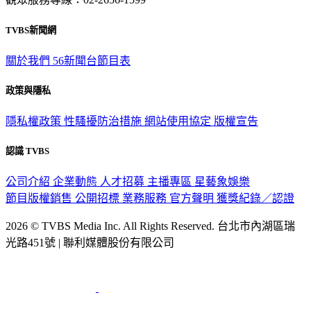
觀眾服務專線：02-2656-1599
TVBS新聞網
關於我們
56新聞台節目表
政策與隱私
隱私權政策
性騷擾防治措施
網站使用協定
版權宣告
認識 TVBS
公司介紹
企業動態
人才招募
主播專區
星藝象娛樂
節目版權銷售
公開招標
業務服務
官方聲明
獲獎紀錄／認證
2026 © TVBS Media Inc. All Rights Reserved. 台北市內湖區瑞
光路451號 | 聯利媒體股份有限公司