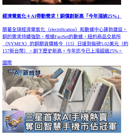
經濟電氣化＋AI帶動需求！銅價創新高「今年漲逾25%」
隨著全球經濟電氣化（electrification）和數據中心蓬勃建設，
銅的需求持續強勁，根據FactSet的數據，紐約商品交易所
（NYMEX）的銅期貨價格今（15）日達到每磅5.02美元（約
157新台幣），創下歷史新高。今年迄今已上漲超過25%。
國際