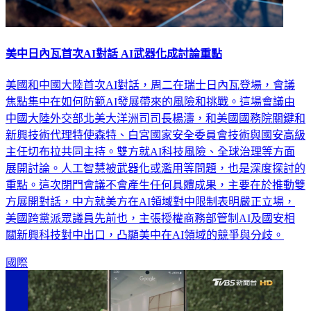
美中日內瓦首次AI對話 AI武器化成討論重點
美國和中國大陸首次AI對話，周二在瑞士日內瓦登場，會議
焦點集中在如何防範AI發展帶來的風險和挑戰。這場會議由
中國大陸外交部北美大洋洲司司長楊濤，和美國國務院關鍵和
新興技術代理特使森特、白宮國家安全委員會技術與國安高級
主任切布拉共同主持。雙方就AI科技風險、全球治理等方面
展開討論。人工智慧被武器化或濫用等問題，也是深度探討的
重點。這次閉門會議不會產生任何具體成果，主要在於推動雙
方展開對話，中方就美方在AI領域對中限制表明嚴正立場，
美國跨黨派眾議員先前也，主張授權商務部管制AI及國安相
關新興科技對中出口，凸顯美中在AI領域的競爭與分歧。
國際