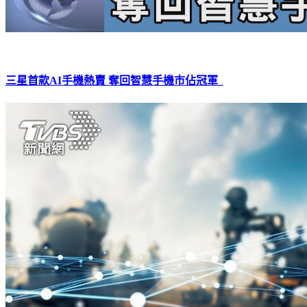
三星首款AI手機熱賣 奪回智慧手機市佔冠軍