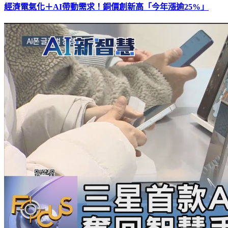
經濟電氣化＋AI帶動需求！銅價創新高「今年漲逾25%」