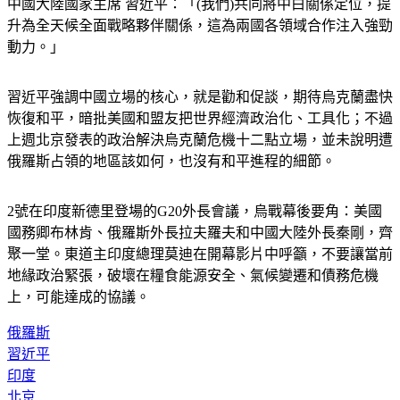
中國大陸國家主席 習近平：「(我們)共同將中白關係定位，提
升為全天候全面戰略夥伴關係，這為兩國各領域合作注入強勁
動力。」
習近平強調中國立場的核心，就是勸和促談，期待烏克蘭盡快
恢復和平，暗批美國和盟友把世界經濟政治化、工具化；不過
上週北京發表的政治解決烏克蘭危機十二點立場，並未說明遭
俄羅斯占領的地區該如何，也沒有和平進程的細節。
2號在印度新德里登場的G20外長會議，烏戰幕後要角：美國
國務卿布林肯、俄羅斯外長拉夫羅夫和中國大陸外長秦剛，齊
聚一堂。東道主印度總理莫迪在開幕影片中呼籲，不要讓當前
地緣政治緊張，破壞在糧食能源安全、氣候變遷和債務危機
上，可能達成的協議。
俄羅斯
習近平
印度
北京