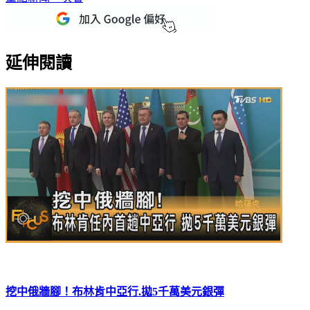
延伸閱讀
挖中俄牆腳！布林肯中亞行.拋5千萬美元銀彈