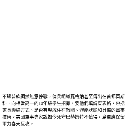
不過普欽顯然無意停戰，傭兵組織瓦格納甚至傳出在首都莫斯
科，向相當高一的10年級學生招募，要他們填調查表格，包括
家長聯絡方式、是否有親戚住在敵國、體能狀態和具備的軍事
技術。美國軍事專家說如今死守巴赫姆特不值得，烏軍應保留
軍力春天反攻。