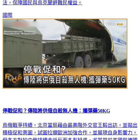
法，保障國民與烏克蘭避難民權益。
國際
停戰促和？傳陸將供俄自殺無人機：攜彈藥50KG
烏俄戰爭持續，北京當局藉由最高階外交官王毅出訪，並拋出
積極促和意圖，試圖拉攏歐洲加強合作，並展現自身影響力。