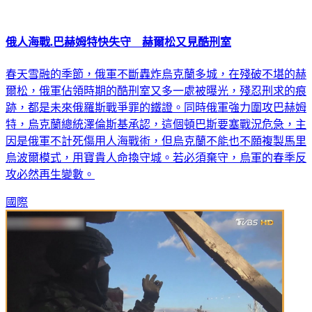
俄人海戰.巴赫姆特快失守 赫爾松又見酷刑室
春天雪融的季節，俄軍不斷轟炸烏克蘭多城，在殘破不堪的赫
爾松，俄軍佔領時期的酷刑室又多一處被曝光，殘忍刑求的痕
跡，都是未來俄羅斯戰爭罪的鐵證。同時俄軍強力圍攻巴赫姆
特，烏克蘭總統澤倫斯基承認，這個頓巴斯要塞戰況危急，主
因是俄軍不計死傷用人海戰術，但烏克蘭不能也不願複製馬里
烏波爾模式，用寶貴人命換守城。若必須棄守，烏軍的春季反
攻必然再生變數。
國際