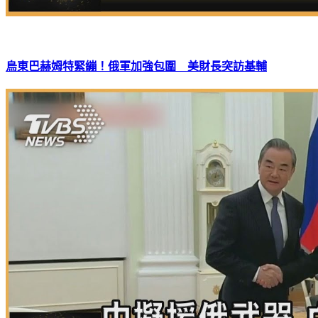
烏東巴赫姆特緊繃！俄軍加強包圍 美財長突訪基輔