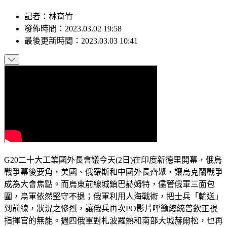
記者
：
林育竹
發佈時間：
2023.03.02 19:58
最後更新時間：
2023.03.03 10:41
G20二十大工業國外長會議今天(2日)在印度新德里開幕，俄烏
戰爭幕後要角，美國、俄羅斯和中國外長齊聚，讓烏克蘭戰爭
成為大會焦點。而烏東前線城鎮巴赫姆特，儘管俄軍三面包
圍，烏軍依然堅守不退；俄軍利用人海戰術，把士兵「輸送」
到前線，狀況之慘烈，讓俄兵再次PO影片呼籲總統普欽正視
指揮官的無能。週四俄軍對札波羅熱和南部大城赫爾松，也再