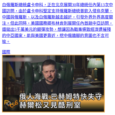
白俄羅斯總統盧卡申科，正在北京展開30年總統任內第13次中
國訪問，由於盧卡申科堅定支持俄羅斯總統普欽入侵烏克蘭，
中國與俄羅斯、以及白俄羅斯越走越近，引發外界外界高度關
注。但此同時，美國國務卿布林肯則展開任內首趟中亞訪問，
還拋出5千萬美元的銀彈攻勢，想讓因為戰事導致經濟遭摧殘
的中亞國家，能與美國更靠近，挖中俄牆腳的意圖也不言可
喻。
國際