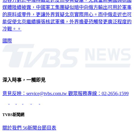
但各方對於中俄持續走近反而多有疑慮，尤其當前美國與德國
媒體陸續披露，中國軍工集團疑似暗中向俄方輸出可用於軍事
的原料或零件，更讓外界質疑北京實際用心。而中俄走近也可
能促使北京繼續擴張核武軍備，外界擔憂恐觸發更廣泛程度的
冷戰。。
國際
深入時事，一觸即見
意見反映：service@tvbs.com.tw
觀眾服務專線：02-2656-1599
TVBS新聞網
關於我們
56新聞台節目表