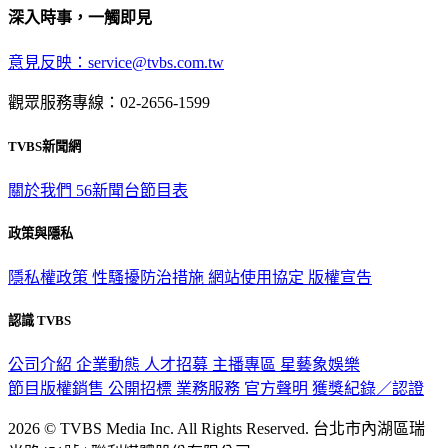
深入時事，一觸即見
意見反映：service@tvbs.com.tw
觀眾服務專線：02-2656-1599
TVBS新聞網
關於我們
56新聞台節目表
政策與隱私
隱私權政策
性騷擾防治措施
網站使用協定
版權宣告
認識 TVBS
公司介紹
企業動態
人才招募
主播專區
星藝象娛樂
節目版權銷售
公開招標
業務服務
官方聲明
獲獎紀錄／認證
2026 © TVBS Media Inc. All Rights Reserved. 台北市內湖區瑞