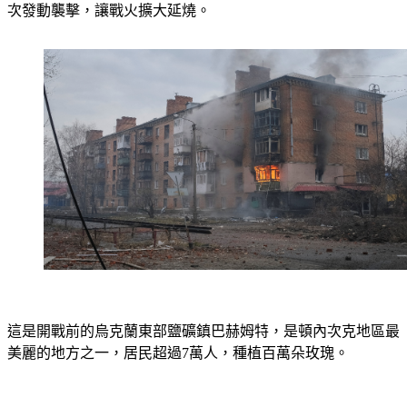
次發動襲擊，讓戰火擴大延燒。
這是開戰前的烏克蘭東部鹽礦鎮巴赫姆特，是頓內次克地區最
美麗的地方之一，居民超過7萬人，種植百萬朵玫瑰。