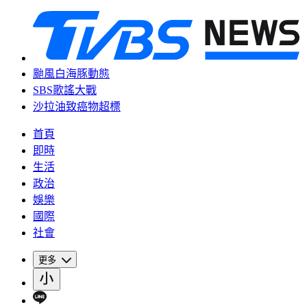
颱風白海豚動態
SBS歌謠大戰
沙拉油致癌物超標
首頁
即時
生活
政治
娛樂
國際
社會
更多