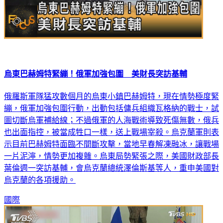
烏東巴赫姆特緊繃！俄軍加強包圍 美財長突訪基輔
俄羅斯軍隊猛攻數個月的烏東小鎮巴赫姆特，現在情勢極度緊
繃，俄軍加強包圍行動，出動包括傭兵組織瓦格納的戰士，試
圖切斷烏軍補給線；不過俄軍的人海戰術導致死傷無數，俄兵
也出面指控，被當成牲口一樣，送上戰場宰殺。烏克蘭軍則表
示目前巴赫姆特面臨不間斷攻擊，當地早春解凍融冰，讓戰場
一片泥濘，情勢更加複雜。烏東局勢緊張之際，美國財政部長
葉倫週一突訪基輔，會烏克蘭總統澤倫斯基等人，重申美國對
烏克蘭的各項援助。
國際