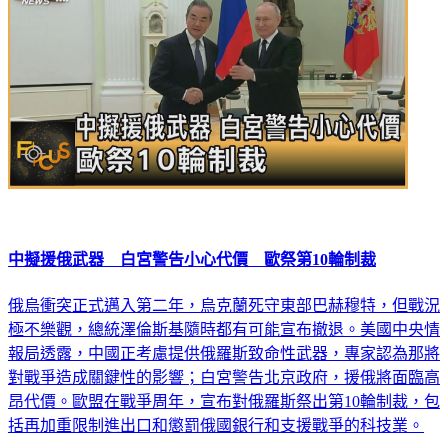
中擬援俄武器 白宮警告小心代價 歐祭第10輪制裁
俄烏衝突正式邁入第二年，烏克蘭死守東部巴赫穆特，但戰況
極不樂觀，總統澤倫斯基隨時都有可能宣布撤退。美國中央情
報局透露，中國正考慮提供俄羅斯致命性武器，專家認為那將
對戰爭造成關鍵性的影響；白宮警告北京政府，援俄將面臨高
昂代價。歐盟在戰爭周年，宣布對俄羅斯祭出第10輪制裁，包
括再加重限制進出口和懲罰俄國銀行和支援戰爭的科技業。