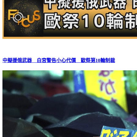
中擬援俄武器 白宮警告小心代價 歐祭第10輪制裁