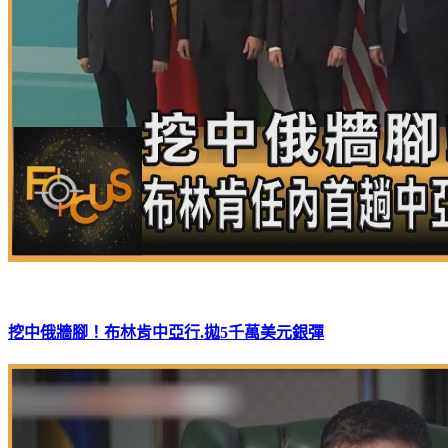
挖中俄牆腳！布林肯中亞行.拋5千萬美元銀彈