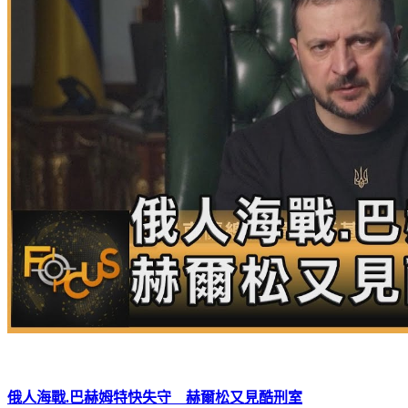
俄人海戰.巴赫姆特快失守 赫爾松又見酷刑室