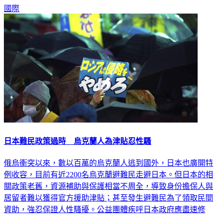
國際
日本難民政策過時 烏克蘭人為津貼忍性騷
俄烏衝突以來，數以百萬的烏克蘭人逃到國外，日本也廣開特
例收容，目前有近2200名烏克蘭避難民走避日本。但日本的相
關政策老舊，資源補助與保護相當不周全，導致身份擔保人與
居留者難以獲得官方援助津貼；甚至發生避難民為了領取民間
資助，強忍保證人性騷擾。公益團體疾呼日本政府應盡速修