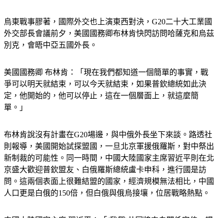
烏東戰事膠著，國際外交也上演東西對決，G20二十大工業國
外交部長會議前夕，美國國務卿布林肯快閃訪問哈薩克和烏茲
別克，會晤中亞五國外長。
美國國務卿 布林肯：「現在我們都知道一個簡單的事實，戰
爭可以明天就結束，可以今天就結束，如果普欽總統如此決
定，他開始的，他可以停止，這在一個層面上，就這麼簡
單。」
布林肯說沒有計畫在G20場邊，與中俄外長坐下來談。路透社
則報導，美國開始試探盟國，一旦北京軍援俄羅斯，對中祭出
新制裁的可能性。同一時間，中國大陸國家主席習近平則在北
京盛大歡迎普欽盟友、白俄羅斯總統盧卡申科，進行國是訪
問。這兩個表面上很難結盟的國家，經濟規模無法相比，中國
人口更是白俄的150倍，但白俄與俄烏接壤，位居戰略熱點。