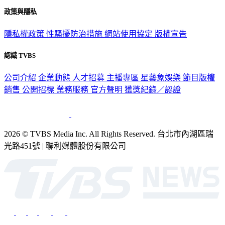
政策與隱私
隱私權政策
性騷擾防治措施
網站使用協定
版權宣告
認識 TVBS
公司介紹
企業動態
人才招募
主播專區
星藝象娛樂
節目版權
銷售
公開招標
業務服務
官方聲明
獲獎紀錄／認證
2026 © TVBS Media Inc. All Rights Reserved. 台北市內湖區瑞
光路451號 | 聯利媒體股份有限公司