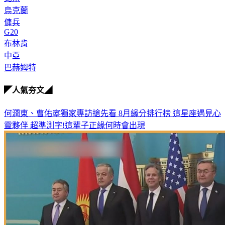
烏克蘭
傭兵
G20
布林肯
中亞
巴赫姆特
◤人氣夯文◢
何潤東、曹佑寧獨家專訪搶先看
8月緣分排行榜 這星座遇見心
靈夥伴
超準測字!這輩子正緣何時會出現