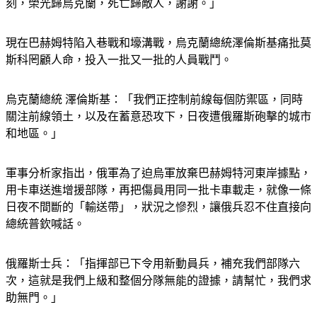
刻，榮光歸烏克蘭，死亡歸敵人，謝謝。」
現在巴赫姆特陷入巷戰和壕溝戰，烏克蘭總統澤倫斯基痛批莫
斯科罔顧人命，投入一批又一批的人員戰鬥。
烏克蘭總統 澤倫斯基：「我們正控制前線每個防禦區，同時
關注前線領土，以及在蓄意恐攻下，日夜遭俄羅斯砲擊的城市
和地區。」
軍事分析家指出，俄軍為了迫烏軍放棄巴赫姆特河東岸據點，
用卡車送進增援部隊，再把傷員用同一批卡車載走，就像一條
日夜不間斷的「輸送帶」，狀況之慘烈，讓俄兵忍不住直接向
總統普欽喊話。
俄羅斯士兵：「指揮部已下令用新動員兵，補充我們部隊六
次，這就是我們上級和整個分隊無能的證據，請幫忙，我們求
助無門。」