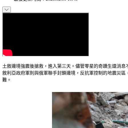
土敘邊境強震後搶救，進入第三天。儘管零星的奇蹟生還消息
敘利亞政府軍則與俄軍聯手封鎖邊境，反抗軍控制的地震災區，
難。