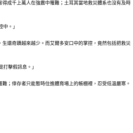
害得成千上萬人在強震中罹難；土耳其當地救災體系也沒有及時
控中。」
，生還奇蹟越來越少。而艾爾多安口中的掌控，竟然包括把救災
是打擊假訊息。」
罹難；倖存者只能暫時住進體育場上的帳棚裡，忍受低溫嚴寒。