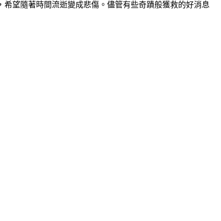
s)災區，希望隨著時間流逝變成悲傷。儘管有些奇蹟般獲救的好消息