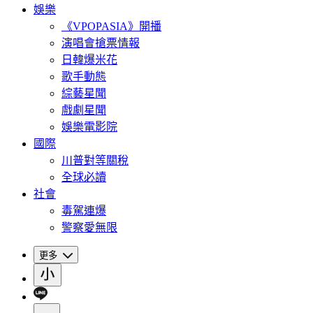
娛樂
《VPOPASIA》開播
演唱會搶票情報
日韓爆米花
歌手動態
綜藝星聞
戲劇星聞
娛樂電影院
國際
川普對等關稅
全球必讀
社會
毒駕連爆
警察愛無限
更多