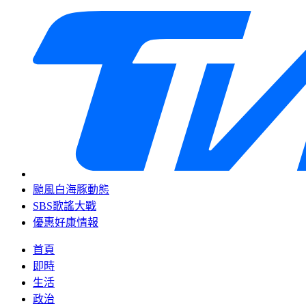
颱風白海豚動態
SBS歌謠大戰
優惠好康情報
首頁
即時
生活
政治