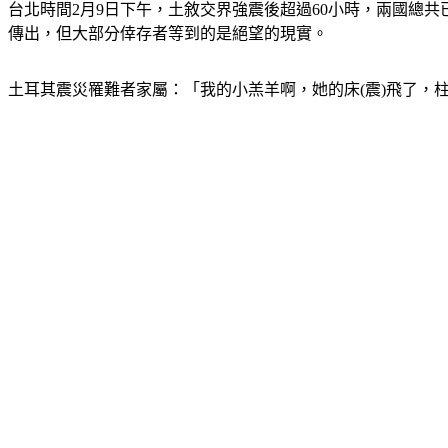
台北時間2月9日下午，土敘交界強震後超過60小時，兩國總共已有
傳出，但大部分倖存者等到的是絕望的現實。
土耳其震災罹難者家屬：「我的小羔羊啊，她的床(震)飛了，