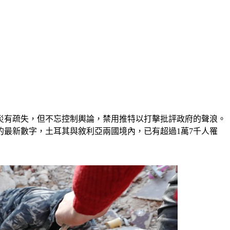
災有疏失，但不忘控制輿論，禁用推特以打擊批評政府的聲浪。
的最新數字，土耳其與敘利亞兩國境內，已有超過1萬7千人罹