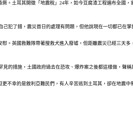
昏厥。土耳其開徵「地震稅」24年，如今豆腐渣工程遍布全國，
承認自己犯了錯，震災首日的處理有問題，但他說現在一切都已在掌
安慰。英國救難隊帶著搜救犬進入廢墟，但距離震災已經三天多
是罕見的措施，土國政府過去在恐攻、爆炸案之後都這樣做，聲稱
。但更不幸的是敘利亞難民們，有人辛苦逃到土耳其，卻在地震中