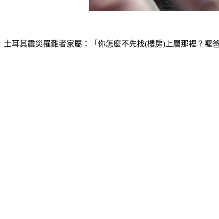
土耳其震災罹難者家屬：「你怎麼不先找(樓房)上層那裡？喔