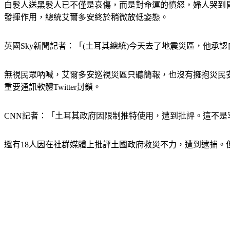
白髮人送黑髮人已不僅是哀傷，而是對命運的憤怒，婦人哭到
發揮作用，總統艾爾多安終於稍微放低姿態。
英國Sky新聞記者：「(土耳其總統)今天去了地震災區，他
無視民眾吶喊，艾爾多安巡視災區只聽簡報，也沒有擁抱災民
重要通訊軟體Twitter封鎖。
CNN記者：「土耳其政府因限制推特使用，遭到批評。這不
還有18人因在社群媒體上批評土國政府救災不力，遭到逮捕