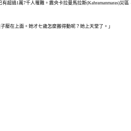
超過1萬7千人罹難。震央卡拉曼馬拉斯(Kahramanmara
柱子壓在上面。她才七歲怎麼搬得動呢？她上天堂了。」