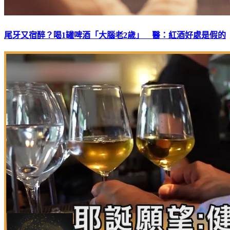
尾牙又宿醉？喝1罐啤酒「大腦老2歲」 醫：紅酒好處是假的