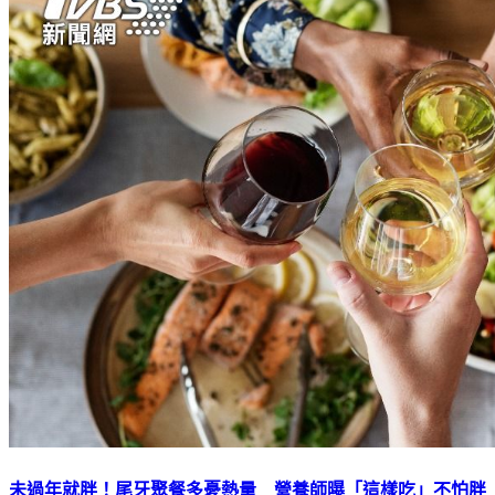
未過年就胖！尾牙聚餐多憂熱量 營養師曝「這樣吃」不怕胖