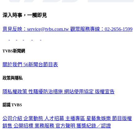
深入時事，一觸即見
意見反映：service@tvbs.com.tw
觀眾服務專線：02-2656-1599
TVBS新聞網
關於我們
56新聞台節目表
政策與隱私
隱私權政策
性騷擾防治措施
網站使用協定
版權宣告
認識 TVBS
公司介紹
企業動態
人才招募
主播專區
星藝象娛樂
節目版權
銷售
公開招標
業務服務
官方聲明
獲獎紀錄／認證