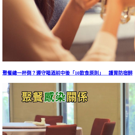
聚餐總一杯倒？遵守喝酒前中後「10飲食原則」 護胃防宿醉