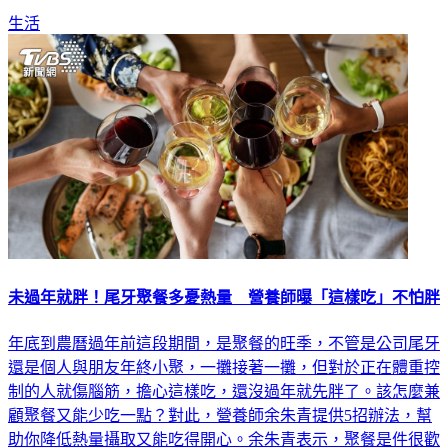
未過年就胖！尾牙聚餐多憂熱量 營養師曝「這樣吃」不怕胖
年底到農曆過年前這段期間，是聚餐的旺季，不管是公司尾牙
還是個人與朋友年終小聚，一攤接著一攤，但對於正在體重控
制的人就傷腦筋，擔心這樣吃，還沒過年就先胖了。該怎麼兼
顧聚餐又能少吃一點？對此，營養師余朱青提供5招辦法，幫
助你降低熱量攝取又能吃得開心。余朱青表示，聚餐是件很歡
樂的事情，建議大家不要太焦慮，放鬆心情吃，因為過度焦慮