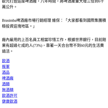
萬公升。
Brasimba啤酒廠市場行銷經理 維保：「大家都看到國際集團積
極投資這塊地區。」
廠內雇用的上百名員工相當珍惜工作，根據世界銀行，目前剛
果有超過七成的人(73%)，靠著一天合台幣不到60元的生活費
過活。
飲酒
叛軍
酒品
啤酒廠
酒類
無酒精
飲酒許可
健康飲酒
◤放假去哪玩？◢