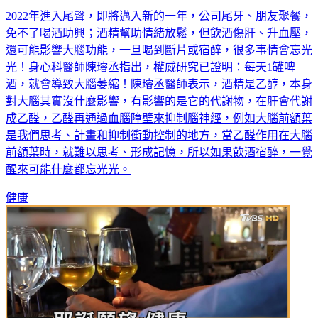
免不了喝酒助興；酒精幫助情緒放鬆，但飲酒傷肝、升血壓，
還可能影響大腦功能，一旦喝到斷片或宿醉，很多事情會忘光
光！身心科醫師陳璿丞指出，權威研究已證明：每天1罐啤
酒，就會導致大腦萎縮！陳璿丞醫師表示，酒精是乙醇，本身
對大腦其實沒什麼影響，有影響的是它的代謝物，在肝會代謝
成乙醛，乙醛再通過血腦障壁來抑制腦神經，例如大腦前額葉
是我們思考、計畫和抑制衝動控制的地方，當乙醛作用在大腦
前額葉時，就難以思考、形成記憶，所以如果飲酒宿醉，一覺
醒來可能什麼都忘光光。
健康