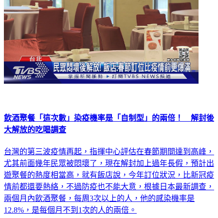
飲酒聚餐「這次數」染疫機率是「自制型」的兩倍！ 解封後
大解放的吃喝調查
台灣的第三波疫情再起，指揮中心評估在春節期間達到高峰，
尤其前面幾年民眾被悶壞了，現在解封加上過年長假，預計出
遊聚餐的熱度相當高，就有飯店說，今年訂位狀況，比新冠疫
情前都還要熱絡，不過防疫也不能大意，根據日本最新調查，
兩個月內飲酒聚餐，每周3次以上的人，他的感染機率是
12.8%，是每個月不到1次的人的兩倍。
生活