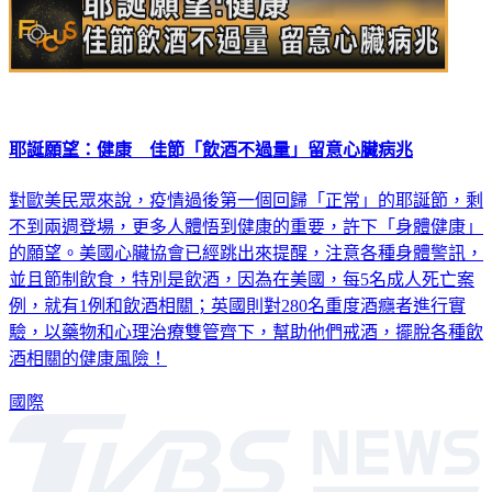
耶誕願望：健康 佳節「飲酒不過量」留意心臟病兆
對歐美民眾來說，疫情過後第一個回歸「正常」的耶誕節，剩
不到兩週登場，更多人體悟到健康的重要，許下「身體健康」
的願望。美國心臟協會已經跳出來提醒，注意各種身體警訊，
並且節制飲食，特別是飲酒，因為在美國，每5名成人死亡案
例，就有1例和飲酒相關；英國則對280名重度酒癮者進行實
驗，以藥物和心理治療雙管齊下，幫助他們戒酒，擺脫各種飲
酒相關的健康風險！
國際