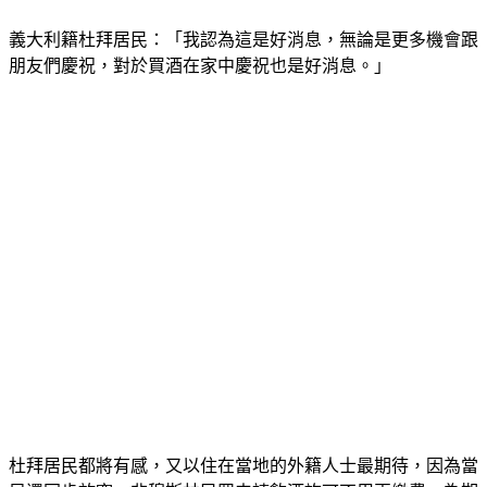
義大利籍杜拜居民：「我認為這是好消息，無論是更多機會跟
朋友們慶祝，對於買酒在家中慶祝也是好消息。」
杜拜居民都將有感，又以住在當地的外籍人士最期待，因為當
局還同步放寬，非穆斯林民眾申請飲酒許可不用再繳費，為期