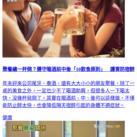
聚餐總一杯倒？遵守喝酒前中後「10飲食原則」 護胃防宿醉
年末迎來公司尾牙、春酒，還有大大小小的朋友聚餐，除了一
桌的美食之外，一定也少不了喝酒助興，但很多人一下喝太
快，沒幾杯就倒了。其實在喝酒前、中、後可以這樣做，不僅
能防止醉太快，也會降低隔天宿醉引起的身體不適症狀。
健康