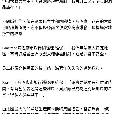
品庫存。」
不間斷運作，位在剛果民主共和國的這間啤酒廠，存在的意義
已經超越酒精，它不但歷經兩次伊波拉病毒爆發，還挺過當地
叛軍的攻擊。
Brasimba啤酒廠市場行銷經理 維保：「我們無法進入特定地
區，有時道路會因為狀況太糟糕被封鎖，或是非常不安全。」
員工必須穿越叛軍的檢查站，沿著年久失修的道路送貨。
Brasimba啤酒廠市場行銷經理 維保：「確實要花更長的供貨時
間，有時甚至會避開這些地區，貝尼廠已成為這克難地區的希
望，很多人參與其中。」
由法國最大的葡萄酒生產商卡斯特集團控管，當初斥資1.2億
歐元打造這座啤酒廠，八年時間，將啤酒產量大增三倍到6千