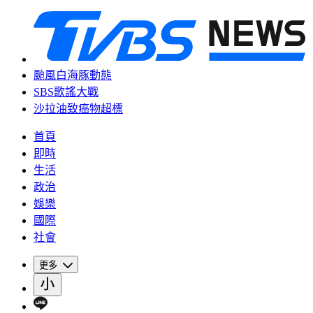
颱風白海豚動態
SBS歌謠大戰
沙拉油致癌物超標
首頁
即時
生活
政治
娛樂
國際
社會
更多