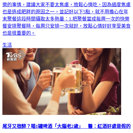
也是造成肥胖的原因之一，並記好以下5點，就不用擔心在年
末聚餐這段時間攝取太多熱量：1.把聚餐當成每周一次的快樂
餐安排聚餐時，每周只安排一次就好，放鬆心情好好享受美食
也是很重要的。
生活
尾牙又宿醉？喝1罐啤酒「大腦老2歲」 醫：紅酒好處是假的
2022年進入尾聲，即將邁入新的一年，公司尾牙、朋友聚餐，