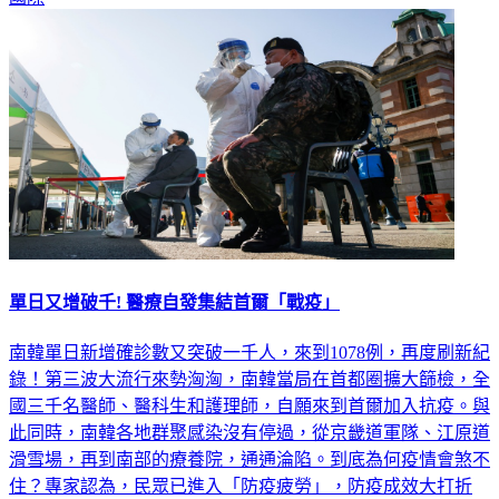
單日又增破千! 醫療自發集結首爾「戰疫」
南韓單日新增確診數又突破一千人，來到1078例，再度刷新紀
錄！第三波大流行來勢洶洶，南韓當局在首都圈擴大篩檢，全
國三千名醫師、醫科生和護理師，自願來到首爾加入抗疫。與
此同時，南韓各地群聚感染沒有停過，從京畿道軍隊、江原道
滑雪場，再到南部的療養院，通通淪陷。到底為何疫情會煞不
住？專家認為，民眾已進入「防疫疲勞」，防疫成效大打折