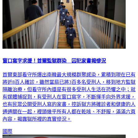
窗口寫字求援！首爾監獄群染 囚犯家書揭慘況
首爾東部看守所爆出南韓最大規模群聚感染，累積到現在已有
將近8百人確診，雖然當局已將3百多名受刑人，移到地方監獄
隔離治療，但看守所內還是有很多受刑人生活在恐懼之中；就
有媒體捕捉到，有受刑人在窗口寫字，不斷揮手向外界求援，
也有民眾公開受刑人寫的家書，控訴獄方將確診者和健康的人
通通關在一起，裡頭幾乎所有人都在乾咳、不舒服，滿滿六頁
內容，揭露獄所裡的真實慘況。
國際