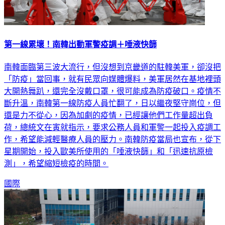
第一線累壞！南韓出動軍警疫調＋唾液快篩
南韓面臨第三波大流行，但沒想到京畿道的駐韓美軍，卻沒把
「防疫」當回事，就有民眾向媒體爆料，美軍居然在基地裡頭
大開熱舞趴，還完全沒戴口罩，很可能成為防疫破口。疫情不
斷升溫，南韓第一線防疫人員忙翻了，日以繼夜堅守崗位，但
還是力不從心，因為加劇的疫情，已經讓他們工作量超出負
荷，總統文在寅就指示，要求公務人員和軍警一起投入疫調工
作，希望能減輕醫療人員的壓力。南韓防疫當局也宣布，從下
星期開始，投入歐美所使用的「唾液快篩」和「迅速抗原檢
測」，希望縮短檢疫的時間。
國際