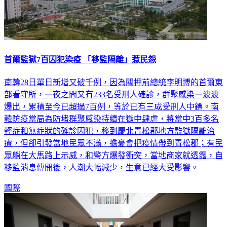
首爾監獄7百囚犯染疫 「移監隔離」惹民怨
南韓28日單日新增又破千例，因為關押前總統李明博的首爾東
部看守所，一夜之間又有233名受刑人確診，群聚感染一波波
爆出，累積至今已超過7百例，等於已有三成受刑人中鏢。南
韓防疫當局為防堵群聚感染持續在獄中肆虐，將當中3百多名
輕症和無症狀的確診囚犯，移到慶北青松郡地方監獄隔離治
療，但卻引發當地民眾不滿，擔憂會把疫情帶到青松郡；有民
眾躺在大馬路上示威，和警方爆發衝突，當地商家就透露，自
移監消息傳開後，人潮大幅減少，生意已經大受影響。
國際