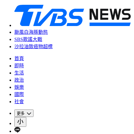
颱風白海豚動態
SBS歌謠大戰
沙拉油致癌物超標
首頁
即時
生活
政治
娛樂
國際
社會
更多