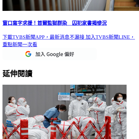
窗口寫字求援！首爾監獄群染 囚犯家書揭慘況
下載TVBS新聞APP，最新消息不漏接
加入TVBS新聞LINE，
重點新聞一次看
延伸閱讀