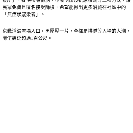
疫所」，提供核酸檢測、唾液快篩及抗原檢測等三種方式，讓
民眾免費且匿名接受篩檢，希望能揪出更多潛藏在社區中的
「無症狀感染者」。
京畿道滑雪場入口，黑壓壓一片，全都是排隊等入場的人潮，
隊伍綿延超過1百公尺。