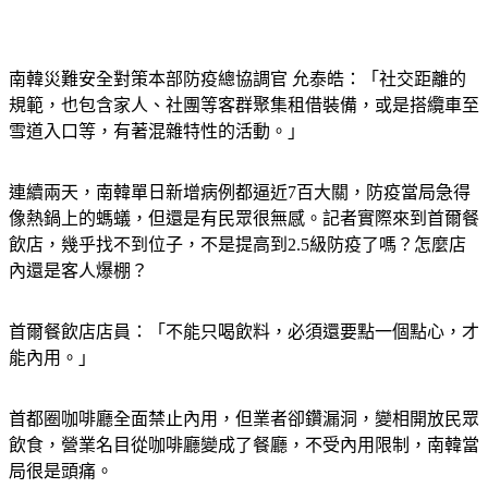
南韓災難安全對策本部防疫總協調官 允泰皓：「社交距離的
規範，也包含家人、社團等客群聚集租借裝備，或是搭纜車至
雪道入口等，有著混雜特性的活動。」
連續兩天，南韓單日新增病例都逼近7百大關，防疫當局急得
像熱鍋上的螞蟻，但還是有民眾很無感。記者實際來到首爾餐
飲店，幾乎找不到位子，不是提高到2.5級防疫了嗎？怎麼店
內還是客人爆棚？
首爾餐飲店店員：「不能只喝飲料，必須還要點一個點心，才
能內用。」
首都圈咖啡廳全面禁止內用，但業者卻鑽漏洞，變相開放民眾
飲食，營業名目從咖啡廳變成了餐廳，不受內用限制，南韓當
局很是頭痛。