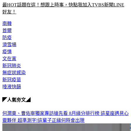
最HOT話題在這！想跟上時事，快點我加入TVBS新聞LINE
好友！
南韓
首爾
防疫
滑雪場
疫情
文在寅
新冠肺炎
無症狀感染
新冠疫苗
唾液快篩
◤人氣夯文◢
何潤東、曹佑寧獨家專訪搶先看
8月緣分排行榜 這星座遇見心
靈夥伴
超準測字!這輩子正緣何時會出現