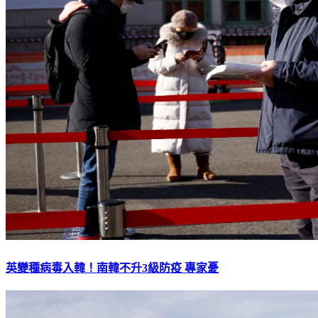
英變種病毒入韓！南韓不升3級防疫 專家憂