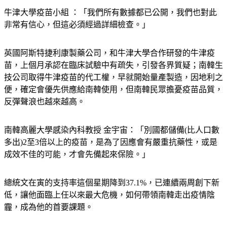
牛津大學疫苗小組 ：「我們所有數據都已公開，我們也對此
非常有信心，但這必須經過詳細檢查。」
英國阿斯特捷利康製藥公司，和牛津大學合作研發的牛津疫
苗，上個月承認在臨床試驗中有疏失，引發各界質疑；南韓生
技公司取得牛津疫苗的代工權，早就開始量產製造，因地利之
便，確定會優先供應給南韓使用，但南韓民眾擔憂疫苗品質，
反彈聲浪也越來越高。
南韓高麗大學感染內科教授 金宇宙：「別國都儲備(比人口數
多出)2至3倍以上的疫苗，是為了因應會有嚴重抗藥性，或是
成效不佳的可能，才會先備起來保險。」
總統文在寅的支持率這個星期降到37.1%，已連續兩周創下新
低，讓他面臨上任以來最大危機，如何帶領南韓走出疫情陰
霾，成為他的首要課題。