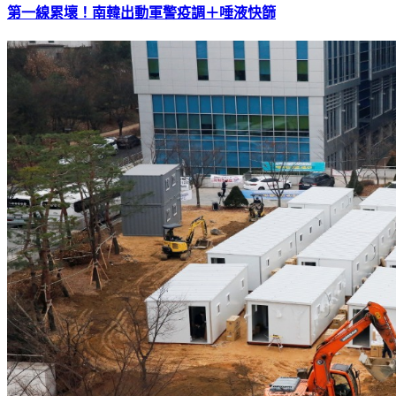
第一線累壞！南韓出動軍警疫調＋唾液快篩