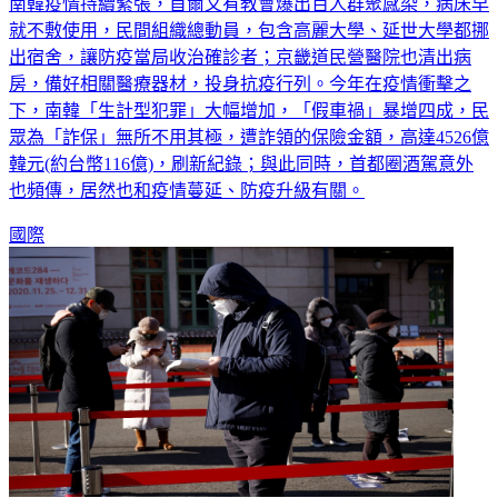
南韓疫情持續緊張，首爾又有教會爆出百人群聚感染，病床早
就不敷使用，民間組織總動員，包含高麗大學、延世大學都挪
出宿舍，讓防疫當局收治確診者；京畿道民營醫院也清出病
房，備好相關醫療器材，投身抗疫行列。今年在疫情衝擊之
下，南韓「生計型犯罪」大幅增加，「假車禍」暴增四成，民
眾為「詐保」無所不用其極，遭詐領的保險金額，高達4526億
韓元(約台幣116億)，刷新紀錄；與此同時，首都圈酒駕意外
也頻傳，居然也和疫情蔓延、防疫升級有關。
國際