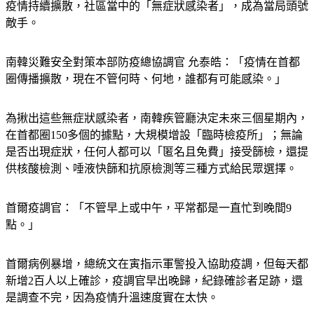
疫情持續擴散，社區當中的「無症狀感染者」，成為當局頭號
敵手。
南韓災難安全對策本部防疫總協調官 允泰皓：「疫情在首都
圈傳播擴散，現在不管何時、何地，誰都有可能感染。」
為揪出這些無症狀感染者，南韓疾管廳決定未來三個星期內，
在首都圈150多個的據點，大規模增設「臨時檢疫所」；無論
是否出現症狀，任何人都可以「匿名且免費」接受篩檢，還提
供核酸檢測、唾液快篩和抗原檢測等三種方式給民眾選擇。
首爾疫調官：「不管早上或中午，平常都是一直忙到晚間9
點。」
首爾病例暴增，總統文在寅指示軍警投入協助疫調，但每天都
新增2百人以上確診，疫調官早出晚歸，紀錄確診者足跡，還
是調查不完，因為疫情升溫速度實在太快。