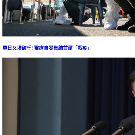
單日又增破千! 醫療自發集結首爾「戰疫」