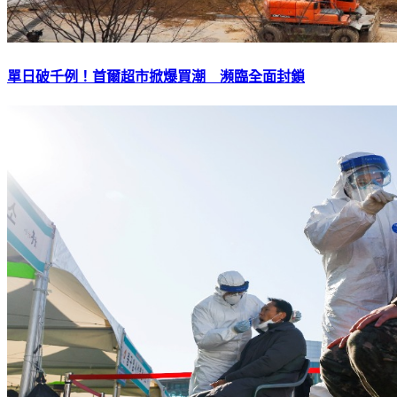
單日破千例！首爾超市掀爆買潮 瀕臨全面封鎖