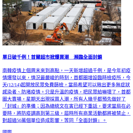
單日破千例！首爾超市掀爆買潮 瀕臨全面封鎖
南韓疫情上個周末來到高點，一天新增超過千例，是今年初疫
情爆發以來，情況最嚴峻的時刻，首都圈增設臨時檢疫所，今
天(12/14)起開放民眾免費篩檢，當局希望可以揪出更多無症狀
感染者、防堵疫情。只是升溫的疫情，把民眾給嚇壞了，首都
圈大賣場，星期天出現採買人潮，所有人幾乎都預先做好了
「封城」的準備；因為總統文在寅已經下重話，要求當局在必
要時，將防疫調高到第三級，屆時所有商業活動都將被禁止，
對超過50萬個單位造成影響，等同「全面封鎖」。
國際