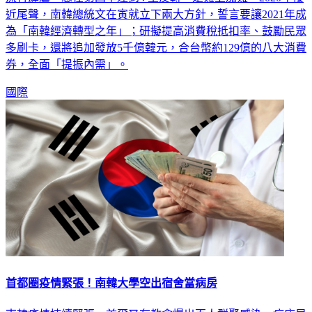
近尾聲，南韓總統文在寅就立下兩大方針，誓言要讓2021年成
為「南韓經濟轉型之年」；研擬提高消費稅抵扣率、鼓勵民眾
多刷卡，還將追加發放5千億韓元，合台幣約129億的八大消費
券，全面「提振內需」。
國際
首都圈疫情緊張！南韓大學空出宿舍當病房