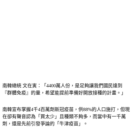
南韓總統 文在寅：「4400萬人份，是足夠讓我們國民達到
『群體免疫』的量，希望能提前準備好開放接種的計畫。」
南韓宣布掌握4千4百萬劑新冠疫苗，供88%的人口施打，但現
在卻有聲音認為「買太少」且種類不夠多，而當中有一千萬
劑，還是先前引發爭論的「牛津疫苗」。