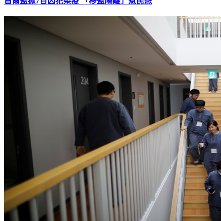
首爾監獄7百囚犯染疫 「移監隔離」惹民怨