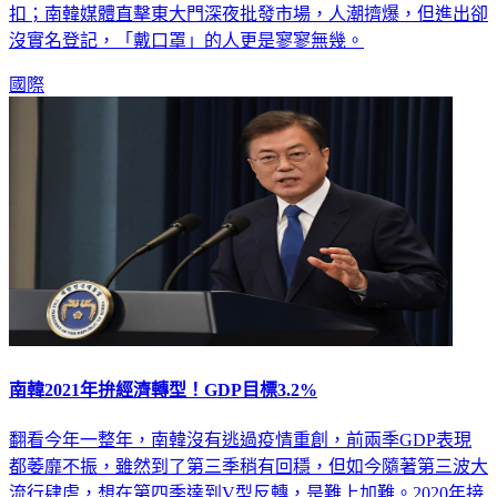
扣；南韓媒體直擊東大門深夜批發市場，人潮擠爆，但進出卻
沒實名登記，「戴口罩」的人更是寥寥無幾。
國際
南韓2021年拚經濟轉型！GDP目標3.2%
翻看今年一整年，南韓沒有逃過疫情重創，前兩季GDP表現
都萎靡不振，雖然到了第三季稍有回穩，但如今隨著第三波大
流行肆虐，想在第四季達到V型反轉，是難上加難。2020年接