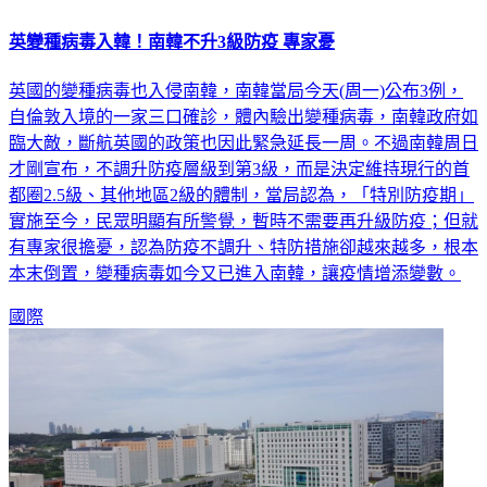
英變種病毒入韓！南韓不升3級防疫 專家憂
英國的變種病毒也入侵南韓，南韓當局今天(周一)公布3例，
自倫敦入境的一家三口確診，體內驗出變種病毒，南韓政府如
臨大敵，斷航英國的政策也因此緊急延長一周。不過南韓周日
才剛宣布，不調升防疫層級到第3級，而是決定維持現行的首
都圈2.5級、其他地區2級的體制，當局認為，「特別防疫期」
實施至今，民眾明顯有所警覺，暫時不需要再升級防疫；但就
有專家很擔憂，認為防疫不調升、特防措施卻越來越多，根本
本末倒置，變種病毒如今又已進入南韓，讓疫情增添變數。
國際