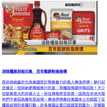
消除種族刻板印象 百年鬆餅粉換商標
西非迦納最近也為美國死於警察暴力的黑人佛洛伊德，舉行紀
念儀式，但迦納更積極進行的是：用種族情感呼喚招商！不少
在歐美長大的非裔人士，前往尋根甚至投資，因為在非洲大陸
他們不會因為膚色受歧視。佛洛伊德案在美國本土也掀起了反
種族歧視的各種行動，許多美國企業已經感受到壓力，早餐鬆