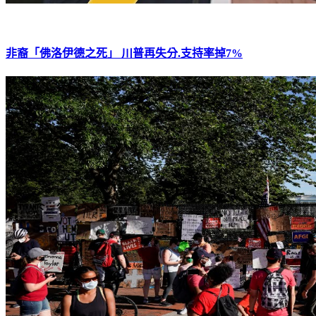
非裔「佛洛伊德之死」 川普再失分.支持率掉7%