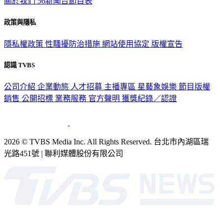
關於我們
56新聞台節目表
政策與隱私
隱私權政策
性騷擾防治措施
網站使用協定
版權宣告
認識 TVBS
公司介紹
企業動態
人才招募
主播專區
星藝象娛樂
節目版權
銷售
公開招標
業務服務
官方聲明
獲獎紀錄／認證
2026 © TVBS Media Inc. All Rights Reserved. 台北市內湖區瑞
光路451號 | 聯利媒體股份有限公司