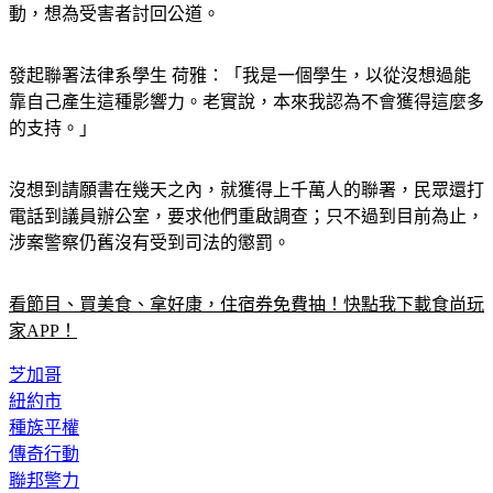
動，想為受害者討回公道。
發起聯署法律系學生 荷雅：「我是一個學生，以從沒想過能
靠自己產生這種影響力。老實說，本來我認為不會獲得這麼多
的支持。」
沒想到請願書在幾天之內，就獲得上千萬人的聯署，民眾還打
電話到議員辦公室，要求他們重啟調查；只不過到目前為止，
涉案警察仍舊沒有受到司法的懲罰。
看節目、買美食、拿好康，住宿券免費抽！快點我下載食尚玩
家APP！
芝加哥
紐約市
種族平權
傳奇行動
聯邦警力