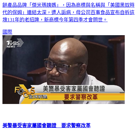
餅產品品牌「傑米瑪姨媽」，因為商標與名稱與「美國黑奴時
代的保姆」連結太深，遭人詬病，母公司百事食品宣布自拆這
塊131年的老招牌，新商標今年第四季才會問世。
國際
美警暴受害家屬國會聽證 要求警察改革