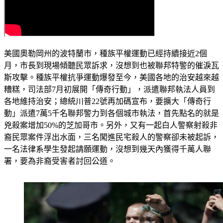
美國奧勒岡州的波特蘭市，種族平權運動已經持續接近2個
月，市長到現場傾聽民眾訴求，沒想到也被聯邦特警的催淚瓦
斯攻擊。種族平權抗爭運動爆發至今，美國各地的治安越來越
糟糕，司法部7月初展開「傳奇行動」，派遣聯邦執法人員到
各地維持治安；總統川普22號再加碼宣布，要擴大「傳奇行
動」派遣7萬5千名聯邦警力到各個城市執法，首先點名的就是
兇殺案增加50%的芝加哥市。另外，又有一起白人警察射殺非
裔民眾案件浮出水面，三名闖進民宅殺人的警察卻未被起訴，
一名法律系學生發起請願運動，沒想到幾天內獲得千萬人聯
署，要為非裔受害者討回公道。