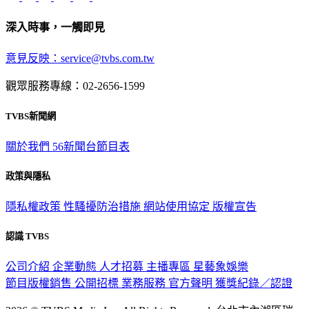
深入時事，一觸即見
意見反映：service@tvbs.com.tw
觀眾服務專線：02-2656-1599
TVBS新聞網
關於我們
56新聞台節目表
政策與隱私
隱私權政策
性騷擾防治措施
網站使用協定
版權宣告
認識 TVBS
公司介紹
企業動態
人才招募
主播專區
星藝象娛樂
節目版權銷售
公開招標
業務服務
官方聲明
獲獎紀錄／認證