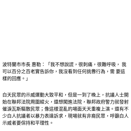
波特蘭市市長 惠勒：「我不想說謊，很刺痛，很難呼吸， 我
可以百分之百老實告訴你，我沒看到任何挑釁行為，需 要這
樣的回應。」
白天民眾的示威運動大致平和，但是一到了晚上，抗議人士開
始在聯邦法院周圍縱火，還想闖進法院，聯邦政府警力就發射
催淚瓦斯驅散民眾；像這樣混亂的場面天天重複上演。還有不
少白人抗議者以暴力表達訴求，現場就有非裔民眾，呼籲白人
示威者要保持和平理性。