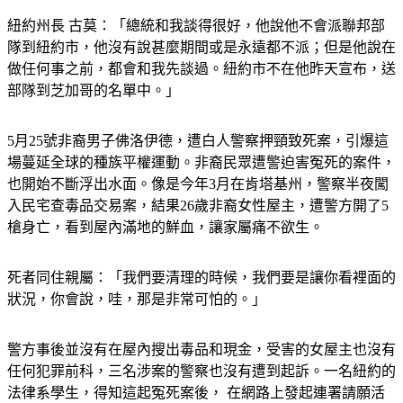
紐約州長 古莫：「總統和我談得很好，他說他不會派聯邦部
隊到紐約市，他沒有說甚麼期間或是永遠都不派；但是他說在
做任何事之前，都會和我先談過。紐約市不在他昨天宣布，送
部隊到芝加哥的名單中。」
5月25號非裔男子佛洛伊德，遭白人警察押頸致死案，引爆這
場蔓延全球的種族平權運動。非裔民眾遭警迫害冤死的案件，
也開始不斷浮出水面。像是今年3月在肯塔基州，警察半夜闖
入民宅查毒品交易案，結果26歲非裔女性屋主，遭警方開了5
槍身亡，看到屋內滿地的鮮血，讓家屬痛不欲生。
死者同住親屬：「我們要清理的時候，我們要是讓你看裡面的
狀況，你會說，哇，那是非常可怕的。」
警方事後並沒有在屋內搜出毒品和現金，受害的女屋主也沒有
任何犯罪前科，三名涉案的警察也沒有遭到起訴。一名紐約的
法律系學生，得知這起冤死案後， 在網路上發起連署請願活