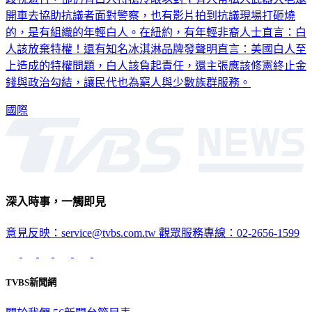
開車去協助抗議者面對警察，也有影片拍到抗議現場打砸燒
的，是有組織的年輕白人。在紐約，有年輕非裔人士直言：白
人該放棄特權！還有知名冰淇淋品牌發聲明直言：美國白人至
上造成的特權問題，白人該負起責任，還主張應該修憲終止金
錢與政治勾結，讓民代也為窮人與少數族群服務。
國際
深入時事，一觸即見
意見反映：service@tvbs.com.tw
觀眾服務專線：02-2656-1599
TVBS新聞網