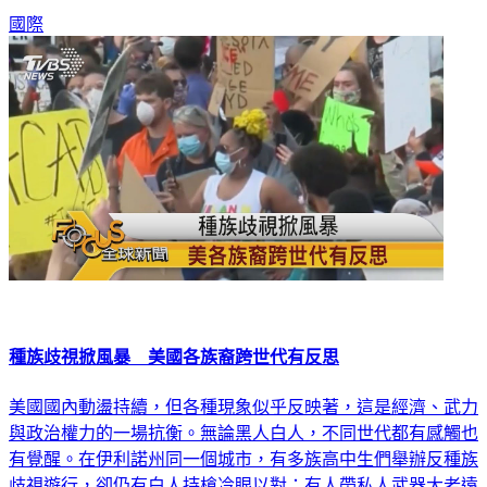
國際
種族歧視掀風暴 美國各族裔跨世代有反思
美國國內動盪持續，但各種現象似乎反映著，這是經濟、武力
與政治權力的一場抗衡。無論黑人白人，不同世代都有感觸也
有覺醒。在伊利諾州同一個城市，有多族高中生們舉辦反種族
歧視遊行，卻仍有白人持槍冷眼以對；有人帶私人武器大老遠