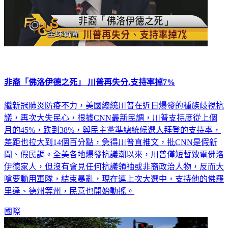
非裔「佛洛伊德之死」 川普再失分.支持率掉7%
繼新冠肺炎防疫不力，美國總統川普在近日爆發的種族歧視抗
議，再次大失民心，根據CNN最新民調，川普支持度從上個
月的45%，跌到38%，與民主黨準總統候選人拜登的支持率，
差距也拉大到14個百分點，急得川普直推文，批CNN是假新
聞、假民調。全美各地爆發抗議潮以來，川普僅短暫致電佛洛
伊德家人，但沒有會見任何抗議領袖或非裔政治人物，反而大
嗆要動用軍隊，結束暴亂，現在連上次大選中，支持他的佛羅
里達、德州等州，民意也開始動搖。
國際