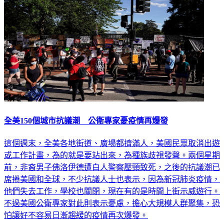
全美150個城市抗議潮 公衛專家憂疫情再爆發
這個週末，全美各地街道、廣場都擠滿人，美國民眾取消出遊
或工作計畫，為的就是要站出來，為種族歧視發聲。兩個星期
前，非裔男子佛洛伊德遭白人警察壓頸致死，之後的抗議潮已
席捲美國和全球，不少抗議人士也表示，因為新冠肺炎疫情，
他們失去工作，學校也關閉，現在有的是時間上街示威遊行。
不過美國公衛專家對此則表示憂慮，擔心大規模人群聚集，恐
怕讓好不容易日漸趨緩的疫情再次爆發。