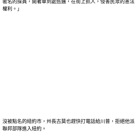
匿名的探員，開著車到處巡邏，在街上抓人，侵害民眾的憲法
權利。」
沒被點名的紐約市，州長古莫也趕快打電話給川普，拒絕他派
聯邦部隊進入紐約。