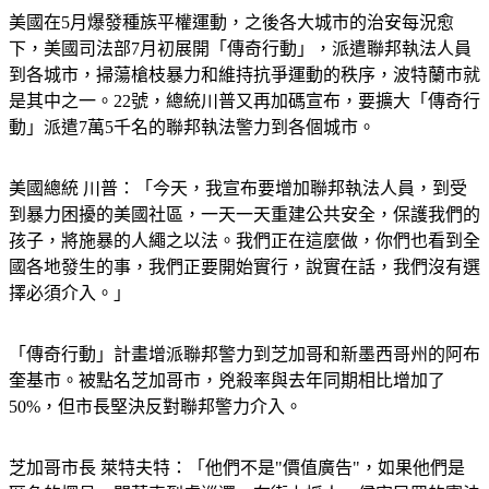
美國在5月爆發種族平權運動，之後各大城市的治安每況愈
下，美國司法部7月初展開「傳奇行動」，派遣聯邦執法人員
到各城市，掃蕩槍枝暴力和維持抗爭運動的秩序，波特蘭市就
是其中之一。22號，總統川普又再加碼宣布，要擴大「傳奇行
動」派遣7萬5千名的聯邦執法警力到各個城市。
美國總統 川普：「今天，我宣布要增加聯邦執法人員，到受
到暴力困擾的美國社區，一天一天重建公共安全，保護我們的
孩子，將施暴的人繩之以法。我們正在這麼做，你們也看到全
國各地發生的事，我們正要開始實行，說實在話，我們沒有選
擇必須介入。」
「傳奇行動」計畫增派聯邦警力到芝加哥和新墨西哥州的阿布
奎基市。被點名芝加哥市，兇殺率與去年同期相比增加了
50%，但市長堅決反對聯邦警力介入。
芝加哥市長 萊特夫特：「他們不是"價值廣告"，如果他們是