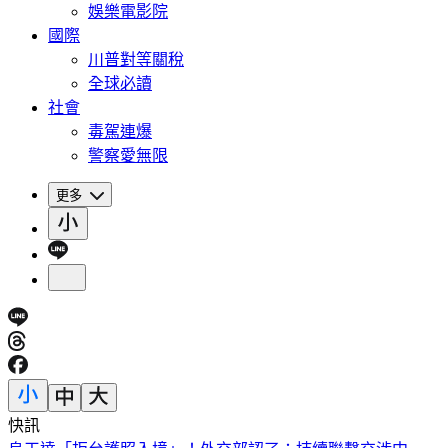
娛樂電影院
國際
川普對等關稅
全球必讀
社會
毒駕連爆
警察愛無限
更多
快訊