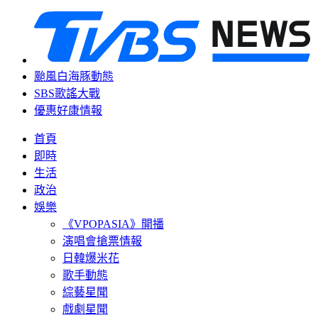
颱風白海豚動態
SBS歌謠大戰
優惠好康情報
首頁
即時
生活
政治
娛樂
《VPOPASIA》開播
演唱會搶票情報
日韓爆米花
歌手動態
綜藝星聞
戲劇星聞