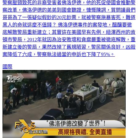
警察壓頸致死的非裔受害者佛洛伊德，他的死促使國會推動警
察改革，佛洛伊德的弟弟到國會聽證，慷慨陳詞，質問議員們
哥哥為了一張疑似假鈔的20元鈔票，就被警察施暴害死，難道
黑人的命就這麼不值錢？ 佛洛伊德事件的案發地，醞釀要徹
底解散警局重新建立；其實這在美國早有先例，紐澤西州的肯
頓市警局，2012年就因為治安敗壞和貪腐嚴重被徹底解散，重
新建立後的警局，果然改掉了舊規陋習，警民關係良好，凶殺
案降低了六成，警察執法過當的申訴也下降了95%。
國際