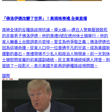
「佛洛伊德改變了世界」！高規格喪禮.全美直播
席捲全球的反種族歧視抗議，導火線──遭白人警察壓頸致死
的非裔男子佛洛伊德，他的喪禮9號在德州休士頓舉行，他的
家人輪番上台致詞表示哀悼，誓言為他爭取正義；佛洛伊德也
因為這場命運，從家人口中一位普通平凡的兄弟，成為美國新
運動的基石。喪禮現場不少名人和政治人物現身，前一天到休
士頓慰問家屬的前美國副總統、民主黨準總統候選人拜登，則
是錄了一段影片，表示美國不能再迴避種族歧視問題。
國際