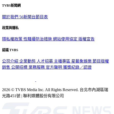
TVBS新聞網
關於我們
56新聞台節目表
政策與隱私
隱私權政策
性騷擾防治措施
網站使用協定
版權宣告
認識 TVBS
公司介紹
企業動態
人才招募
主播專區
星藝象娛樂
節目版權
銷售
公開招標
業務服務
官方聲明
獲獎紀錄／認證
2026 © TVBS Media Inc. All Rights Reserved. 台北市內湖區瑞
光路451號 | 聯利媒體股份有限公司