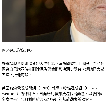
圖／達志影像TPG
好萊塢製片哈維溫斯坦因性行為不當醜聞被告上法院，而他企
圖為自己脫罪時扯到珍妮佛勞倫斯和梅莉史翠普，讓她們大感
不滿，批他可悲。
美國有線電視新聞網（CNN）報導，哈維溫斯坦（Harvey 
Weinstein）的律師團20日向紐約聯邦法院提出動議，以駁回6
名女性去年12月對哈維溫斯坦提出的敲詐勒索訴訟案。