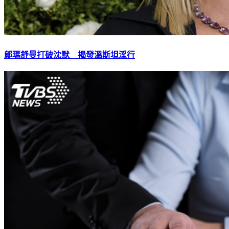
鄔瑪舒曼打破沈默 揭發溫斯坦淫行