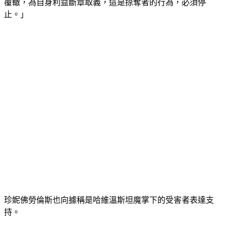
覆轍，為自身利益斷章取義，這是掠奪者的行為，必須停
止。」
珍妮佛勞倫斯也向據稱是哈維溫斯坦魔掌下的受害者表達支
持。