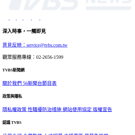
深入時事，一觸即見
意見反映：service@tvbs.com.tw
觀眾服務專線：02-2656-1599
TVBS新聞網
關於我們
56新聞台節目表
政策與隱私
隱私權政策
性騷擾防治措施
網站使用協定
版權宣告
認識 TVBS