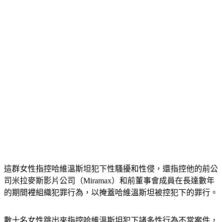
這群女性指控哈維溫斯坦犯下性騷擾和性侵，還指控他的前公
司米拉麥斯影片公司（Miramax）和前董事會成員在長達數年
的期間裡組織犯罪行為，以掩蓋哈維溫斯坦被控犯下的罪行。
數十名女性跳出來指控哈維溫斯坦犯下諸多性行為不當案件，