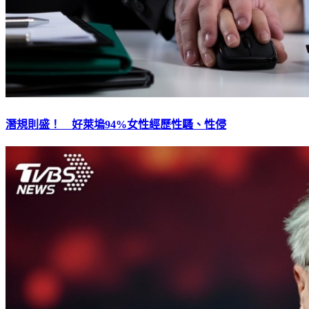
潛規則盛！ 好萊塢94%女性經歷性騷、性侵