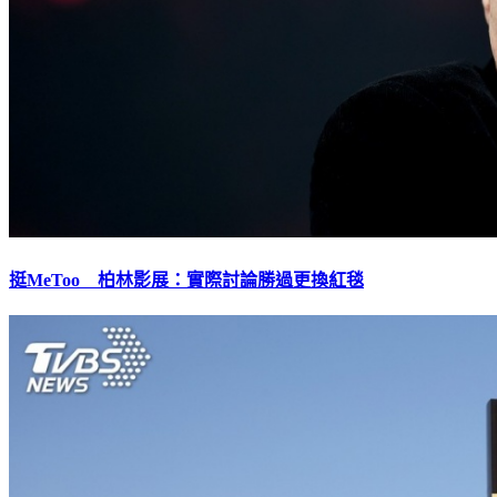
挺MeToo 柏林影展：實際討論勝過更換紅毯