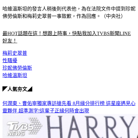
哈維溫斯坦的發言人稍後則代表他，為在法院文件中提到珍妮
佛勞倫斯和梅莉史翠普一事致歉，作為回應。（中央社）
最HOT話題在這！想跟上時事，快點我加入TVBS新聞LINE
好友！
梅莉史翠普
性騷擾
珍妮佛勞倫斯
哈維溫斯坦
◤人氣夯文◢
何潤東、曹佑寧獨家專訪搶先看
8月緣分排行榜 這星座遇見心
靈夥伴
超準測字!這輩子正緣何時會出現