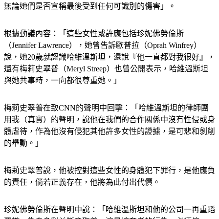
無論她們是否宣稱最後受到任何可識別的傷害」。
根據動議內容：「這些女性或許應包括珍妮佛勞倫斯
（Jennifer Lawrence），她曾告訴歐普拉（Oprah Winfrey）
說，她20歲就認識哈維溫斯坦，還說『他一直都對我很好』，
還有梅莉史翠普（Meryl Streep）也曾公開表示，哈維溫斯坦
與她共事時，一向都很尊重她。」
梅莉史翠普在致CNN的聲明中回擊：「哈維溫斯坦的律師團
用我（真實）的聲明，說他在我們的合作關係中沒有性侵或身
體虐待，作為他沒有侵犯其他許多女性的證據，是可悲和剝削
的舉動。」
梅莉史翠普說，他被控對這些女性的身體犯下罪行，是他應負
的責任，倘若正義存在，他將為此付出代價。
珍妮佛勞倫斯在聲明中說：「哈維溫斯坦和他的公司一再重蹈