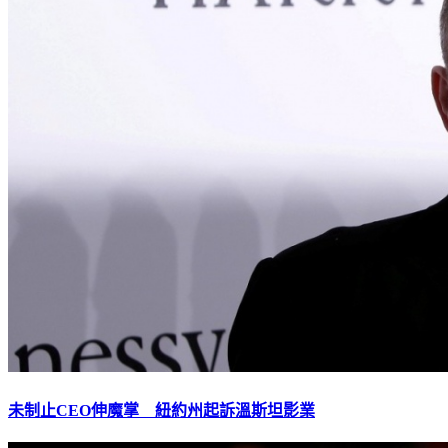
未制止CEO伸魔掌 紐約州起訴溫斯坦影業