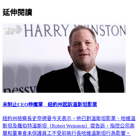
延伸閱讀
未制止CEO伸魔掌 紐約州起訴溫斯坦影業
紐約州檢察長史奈德曼今天表示，他已對溫斯坦影業、哈維溫
斯坦及羅伯特溫斯坦（Robert Weinstein）提告訴，指控公司高
層和董事會未保護員工不受前執行長哈維溫斯坦行為影響。