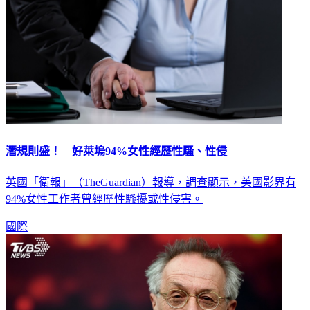
潛規則盛！ 好萊塢94%女性經歷性騷、性侵
英國「衛報」（TheGuardian）報導，調查顯示，美國影界有
94%女性工作者曾經歷性騷擾或性侵害。
國際