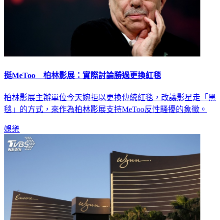
挺MeToo 柏林影展：實際討論勝過更換紅毯
柏林影展主辦單位今天婉拒以更換傳統紅毯，改讓影星走「黑
毯」的方式，來作為柏林影展支持MeToo反性騷擾的象徵。
娛樂