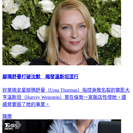
鄔瑪舒曼打破沈默 揭發溫斯坦淫行
好萊塢女星鄔瑪舒曼（Uma Thurman）指控身敗名裂的電影大
亨溫斯坦（Harvey Weinstein）曾在倫敦一家飯店性侵她，還
威脅要毀了她的事業。
娛樂