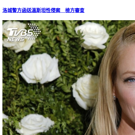
洛城警方函送溫斯坦性侵案 檢方審查