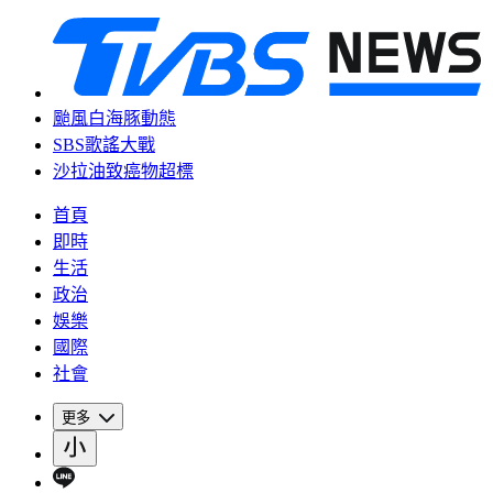
颱風白海豚動態
SBS歌謠大戰
沙拉油致癌物超標
首頁
即時
生活
政治
娛樂
國際
社會
更多