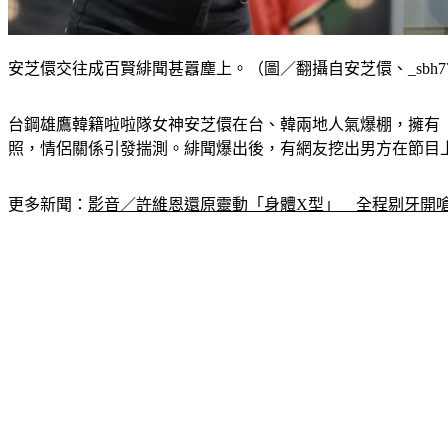
安芝儇交往成百賢緋聞甚囂塵上。（圖／翻攝自安芝儇、_sbh777
台鋼雄鷹韓籍啦啦隊女神安芝儇在台、韓兩地人氣爆棚，擁有「
照，情侶關係引發揣測。緋聞爆出後，有網友挖出男方在節目
更多新聞：
影音／許維恩還原靈動「身體X型」　全程剔牙開