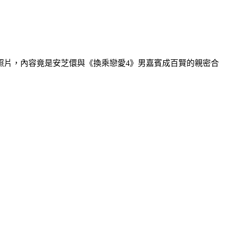
照片，內容竟是安芝儇與《換乘戀愛4》男嘉賓成百賢的親密合