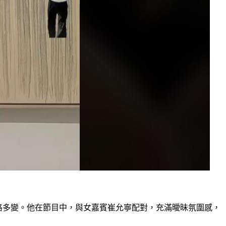
）
格多變。他在節目中，與女嘉賓崔允寧配對，充滿曖昧氛圍感，