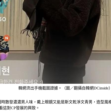
韓網流出手機截圖證據。（圖／翻攝自韓網DCinside
鏡時散發濃濃男人味，戴上眼鏡又能是斯文乾淨文青男，造型風
看這對CP發展的興致。