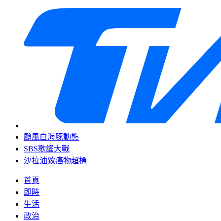
颱風白海豚動態
SBS歌謠大戰
沙拉油致癌物超標
首頁
即時
生活
政治