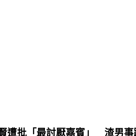
百賢遭批「最討厭嘉賓」 渣男事