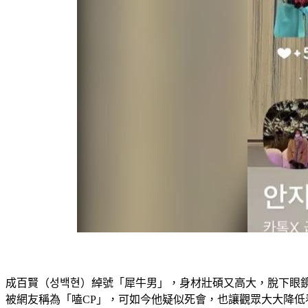
成百賢（성백현）綽號「犀牛男」，身材壯碩又高大，脫下眼
被網友稱為「嗑CP」，可如今他疑似死會，也讓觀眾大大降低