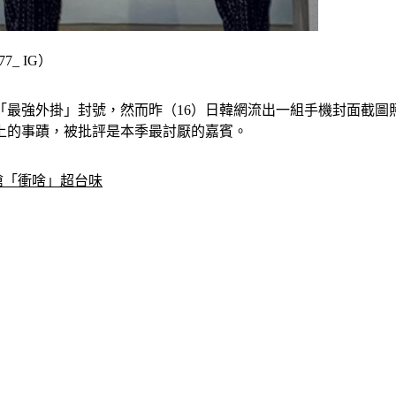
_ IG）
最強外掛」封號，然而昨（16）日韓網流出一組手機封面截圖
上的事蹟，被批評是本季最討厭的嘉賓。
嗆「衝啥」超台味