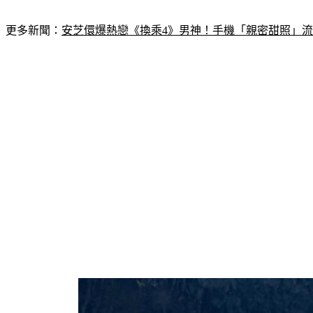
更多新聞：
安芝儇爆熱戀《換乘4》男神！手機「親密甜照」