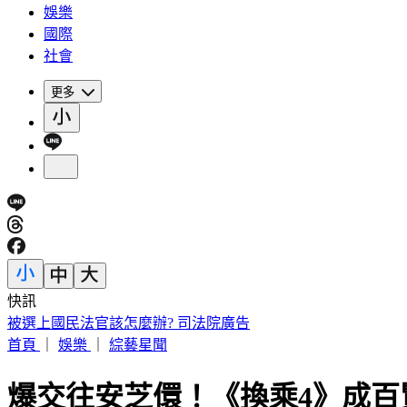
娛樂
國際
社會
更多
快訊
「蓋簽名」遭出征！東發號塗漆 沈伯洋、蔣萬安簽名全不留
首頁
｜
娛樂
｜
綜藝星聞
爆交往安芝儇！《換乘4》成