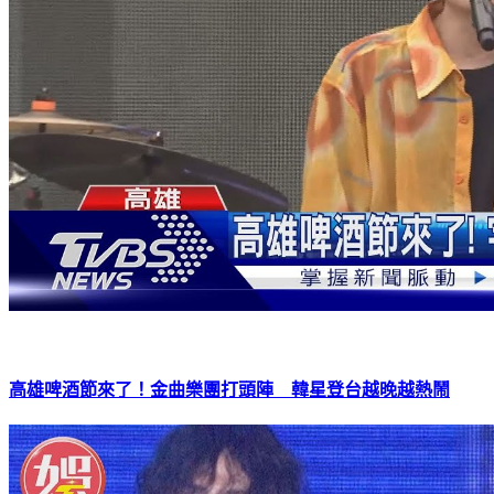
高雄啤酒節來了！金曲樂團打頭陣 韓星登台越晚越熱鬧