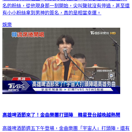
名的粉絲，從他現身那一刻開始，尖叫聲就沒有停過，甚至還
有小小粉絲拿到男神的簽名，真的是相當幸運。
娛樂
高雄啤酒節來了！金曲樂團打頭陣 韓星登台越晚越熱鬧
高雄啤酒節週五下午登場，金曲樂團「宇宙人」打頭陣，還有