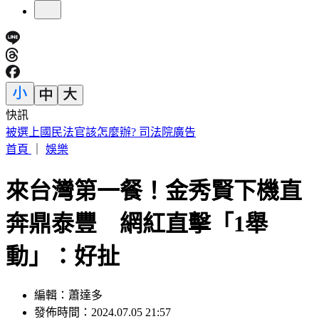
快訊
川普簽公告「劍指中國」！多晶矽15%關稅 12/4上路
首頁
｜
娛樂
來台灣第一餐！金秀賢下機直
奔鼎泰豐 網紅直擊「1舉
動」：好扯
編輯：蕭達多
發佈時間：2024.07.05 21:57