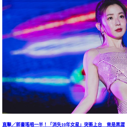
直擊／郭書瑤唱一半！「消失10年女星」突衝上台 竟是黑澀