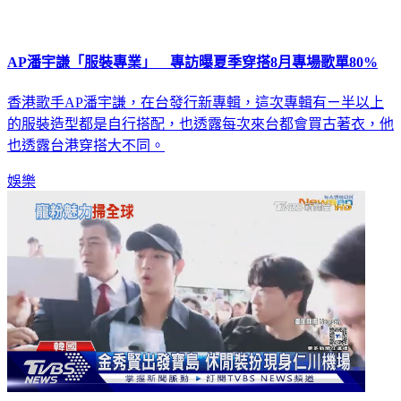
AP潘宇謙「服裝專業」 專訪曝夏季穿搭8月專場歌單80%
香港歌手AP潘宇謙，在台發行新專輯，這次專輯有ㄧ半以上
的服裝造型都是自行搭配，也透露每次來台都會買古著衣，他
也透露台港穿搭大不同。
娛樂