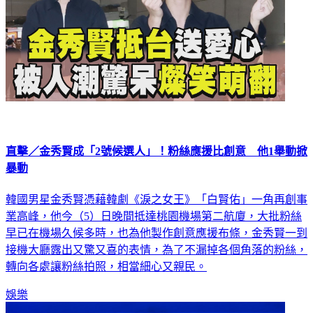
直擊／金秀賢成「2號候選人」！粉絲應援比創意 他1舉動掀
暴動
韓國男星金秀賢憑藉韓劇《淚之女王》「白賢佑」一角再創事
業高峰，他今（5）日晚間抵達桃園機場第二航廈，大批粉絲
早已在機場久候多時，也為他製作創意應援布條，金秀賢一到
接機大廳露出又驚又喜的表情，為了不漏掉各個角落的粉絲，
轉向各處讓粉絲拍照，相當細心又親民。
娛樂