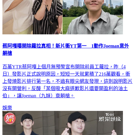
蔡阿嘎曝開除蘿拉真相！新片衝YT第一 1動作Joeman意外
躺槍
百萬YTR蔡阿嘎上個月無預警宣布開除前員工蘿拉，昨（4
日）發影片正式說明原因，短短一天就累積了216萬觀看，衝
上發燒影片排行第一名，不過有眼尖網友發現，這則說明影片
沒有開營利，反酸「某個吸大麻道歉影片還要開盈利的油土
伯」，讓Joeman（九妹）衰躺槍。
娛樂