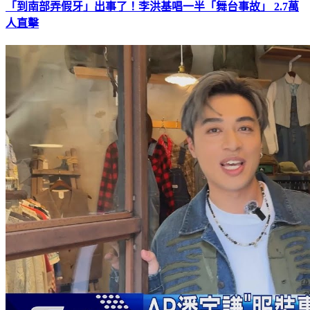
「到南部弄假牙」出事了！李洪基唱一半「舞台事故」 2.7萬
人直擊