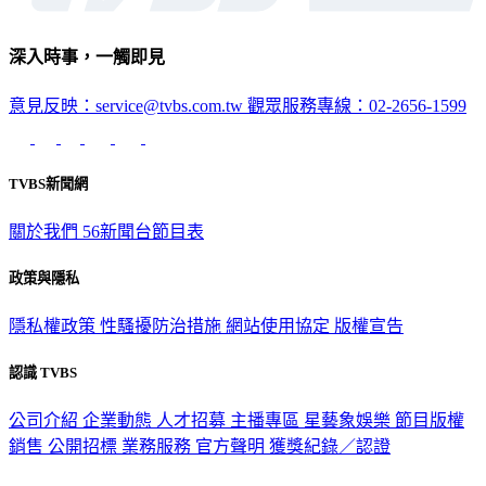
深入時事，一觸即見
意見反映：service@tvbs.com.tw
觀眾服務專線：02-2656-1599
TVBS新聞網
關於我們
56新聞台節目表
政策與隱私
隱私權政策
性騷擾防治措施
網站使用協定
版權宣告
認識 TVBS
公司介紹
企業動態
人才招募
主播專區
星藝象娛樂
節目版權
銷售
公開招標
業務服務
官方聲明
獲獎紀錄／認證