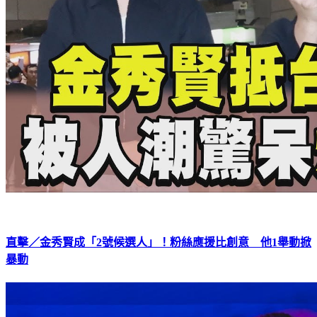
直擊／金秀賢成「2號候選人」！粉絲應援比創意 他1舉動掀
暴動