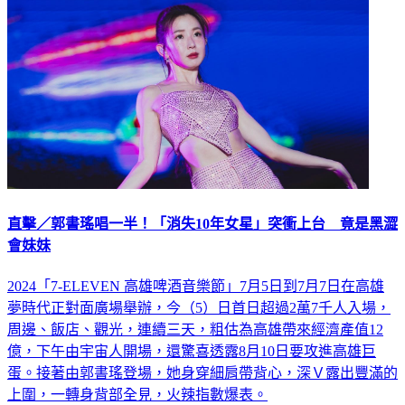
直擊／郭書瑤唱一半！「消失10年女星」突衝上台 竟是黑澀
會妹妹
2024「7-ELEVEN 高雄啤酒音樂節」7月5日到7月7日在高雄
夢時代正對面廣場舉辦，今（5）日首日超過2萬7千人入場，
周邊、飯店、觀光，連續三天，粗估為高雄帶來經濟產值12
億，下午由宇宙人開場，還驚喜透露8月10日要攻進高雄巨
蛋。接著由郭書瑤登場，她身穿細肩帶背心，深Ｖ露出豐滿的
上圍，一轉身背部全見，火辣指數爆表。