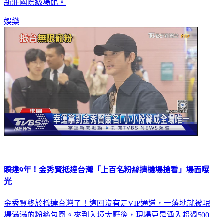
新莊國際級場館。
娛樂
睽違9年！金秀賢抵達台灣「上百名粉絲擠機場搶看」場面曝
光
金秀賢終於抵達台灣了！這回沒有走VIP通道，一落地就被現
場滿滿的粉絲包圍。來到入境大廳後，現場更是湧入超過500