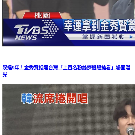
睽違9年！金秀賢抵達台灣「上百名粉絲擠機場搶看」場面曝
光