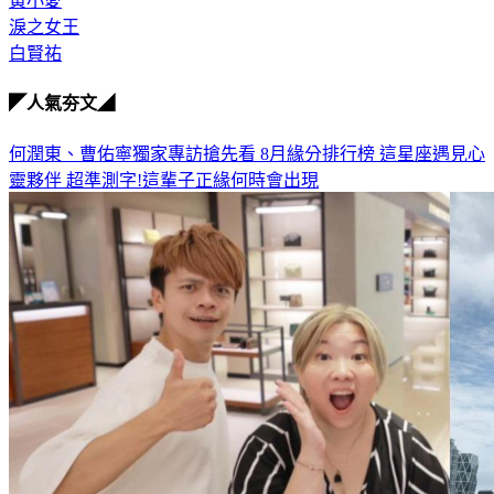
黃小愛
淚之女王
白賢祐
◤人氣夯文◢
何潤東、曹佑寧獨家專訪搶先看
8月緣分排行榜 這星座遇見心
靈夥伴
超準測字!這輩子正緣何時會出現