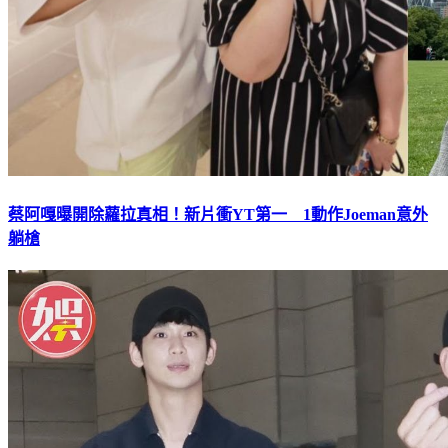
蔡阿嘎曝開除蘿拉真相！新片衝YT第一 1動作Joeman意外
躺槍