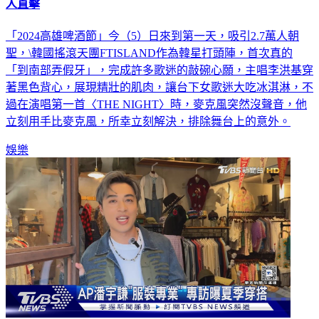
人直擊
「2024高雄啤酒節」今（5）日來到第一天，吸引2.7萬人朝
聖，\韓國搖滾天團FTISLAND作為韓星打頭陣，首次真的
「到南部弄假牙」，完成許多歌迷的敲碗心願，主唱李洪基穿
著黑色背心，展現精壯的肌肉，讓台下女歌迷大吃冰淇淋，不
過在演唱第一首〈THE NIGHT〉時，麥克風突然沒聲音，他
立刻用手比麥克風，所幸立刻解決，排除舞台上的意外。
娛樂