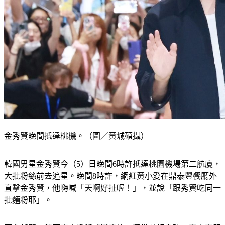
金秀賢晚間抵達桃機。（圖／黃城碩攝）
韓國男星金秀賢今（5）日晚間6時許抵達桃園機場第二航廈，
大批粉絲前去追星。晚間8時許，網紅黃小愛在鼎泰豐餐廳外
直擊金秀賢，他嗨喊「天啊好扯喔！」，並說「跟秀賢吃同一
批麵粉耶」。