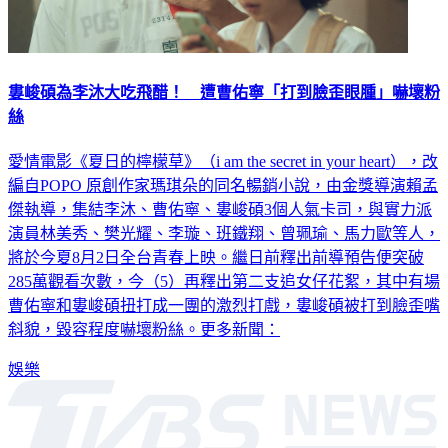
婁峻碩為李沐大吃飛醋！ 遭曹佑寧「打到臉歪眼腫」嚇壞粉
絲
愛情電影《夏日的檸檬草》（i am the secret in your heart），改
編自POPO 原創作家瑪琪朵的同名暢銷小說，由金獎導演賴孟
傑執導，集結李沐、曹佑寧、婁峻碩3個人氣卡司，與實力派
演員林美秀、樊光耀、李璇、班鐵翔、曾珮瑜、馬力歐等人，
將於今夏8月2日全台青春上映。繼日前釋出前導預告便突破
285萬觀看次數，今（5）再釋出第二支追女仔花絮，其中有場
曹佑寧和婁峻碩扭打成一團的激烈打戲，婁峻碩被打到臉歪嘴
斜貌，毀容程度嚇壞粉絲。更多新聞：
娛樂