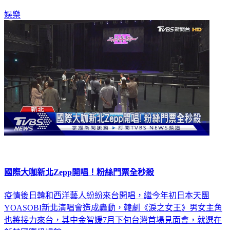
娛樂
國際大咖新北Zepp開唱！粉絲門票全秒殺
疫情後日韓和西洋藝人紛紛來台開唱，繼今年初日本天團
YOASOBI新北演唱會造成轟動，韓劇《淚之女王》男女主角
也將接力來台，其中金智媛7月下旬台灣首場見面會，就選在