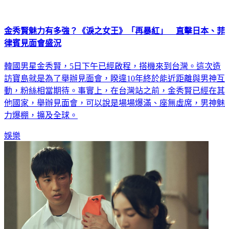
金秀賢魅力有多強？《淚之女王》「再暴紅」 直擊日本、菲
律賓見面會盛況
韓國男星金秀賢，5日下午已經啟程，搭機來到台灣。這次造
訪寶島就是為了舉辦見面會，睽違10年終於能近距離與男神互
動，粉絲相當期待。事實上，在台灣站之前，金秀賢已經在其
他國家，舉辦見面會，可以說是場場爆滿、座無虛席，男神魅
力爆棚，擴及全球。
娛樂