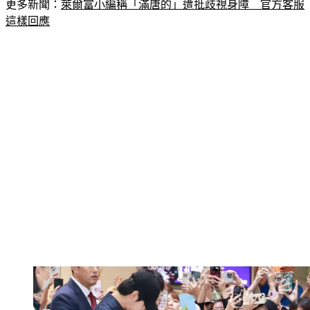
更多新聞：
萊爾富小編稱「滿唐的」遭批歧視身障　官方客服
這樣回應