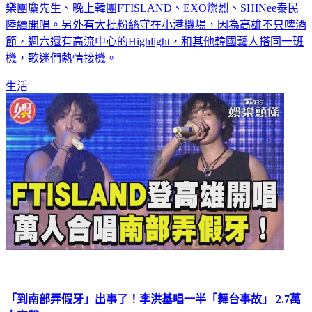
樂團麋先生、晚上韓團FTISLAND、EXO燦烈、SHINee泰民
陸續開唱。另外有大批粉絲守在小港機場，因為高雄不只啤酒
節，週六還有高流中心的Highlight，和其他韓國藝人搭同一班
機，歌迷們熱情接機。
生活
「到南部弄假牙」出事了！李洪基唱一半「舞台事故」 2.7萬