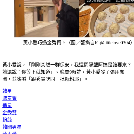
黃小愛巧遇金秀賢。（圖／翻攝自IG@littlelove0304
黃小愛說，「剛剛突然一群保安，我還問隔壁阿姨是誰要來？
她還說：你等下就知道」。晚間9時許，黃小愛發了張用餐
圖，並嗨喊「跟秀賢吃同一批麵粉耶」。
韓星
鼎泰豐
追星
金秀賢
粉絲
韓國男星