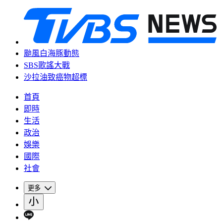
颱風白海豚動態
SBS歌謠大戰
沙拉油致癌物超標
首頁
即時
生活
政治
娛樂
國際
社會
更多