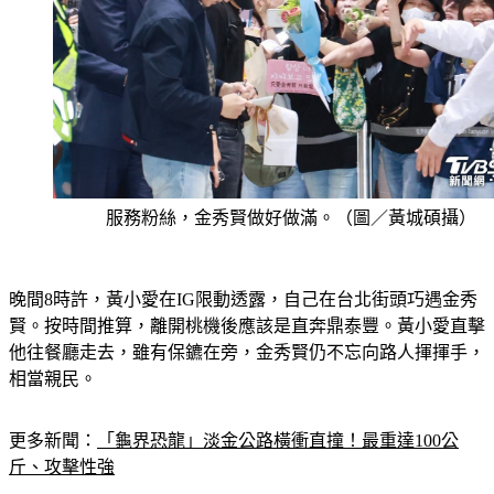
服務粉絲，金秀賢做好做滿。（圖／黃城碩攝）
晚間8時許，黃小愛在IG限動透露，自己在台北街頭巧遇金秀
賢。按時間推算，離開桃機後應該是直奔鼎泰豐。黃小愛直擊
他往餐廳走去，雖有保鑣在旁，金秀賢仍不忘向路人揮揮手，
相當親民。
更多新聞：
「龜界恐龍」淡金公路橫衝直撞！最重達100公
斤、攻擊性強