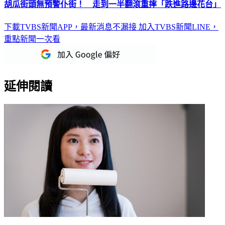
胡瓜街頭無預警仆街！ 走到一半翻滾重摔「跌進路邊花台」
下載TVBS新聞APP，最新消息不漏接
加入TVBS新聞LINE，
重點新聞一次看
延伸閱讀