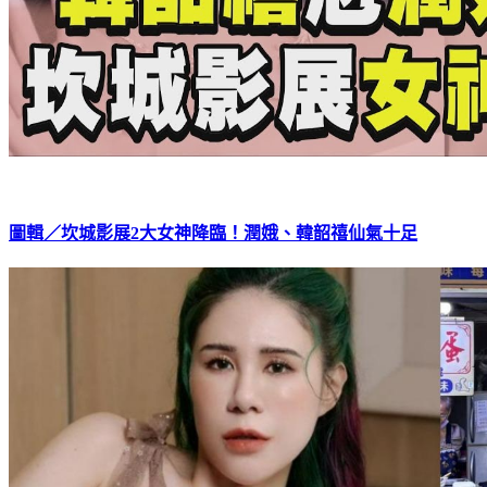
圖輯／坎城影展2大女神降臨！潤娥、韓韶禧仙氣十足