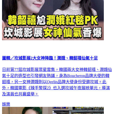
圖輯／坎城影展2大女神降臨！潤娥、韓韶禧仙氣十足
日前第77屆坎城影展眾星雲集，韓國兩大女神韓韶禧、潤娥仙
氣十足的造型也引發網友熱議，身為Boucheron品牌大使的韓
韶禧，另一女神潤娥則以Qeelin品牌大使身份受邀坎城。此
外，韓國電影《辣手警探2》也入選坎城午夜展映單元，導演
及演員也共襄盛舉。
娛樂