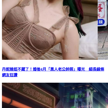
丹妮婊姐不藏了！婚後4月「黑人老公帥照」曝光 細長線條
網友狂讚