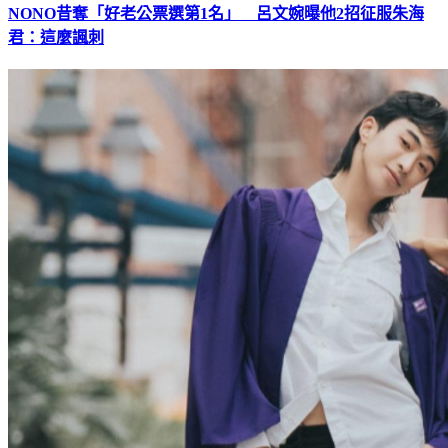
NONO昔奪「好老公票選第1名」 呂文婉曝他2招征服朱海
君：這麼諷刺