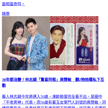
面相當奇特。
娛樂
30年都沒變！林志穎「驚喜同框」周慧敏 翻2物她曝私下互
動
藝人林志穎今年將邁入50歲，凍齡臉蛋完全看不出，是圈中
「不老男神」代表，而56歲有著玉女掌門人封號的周慧敏，同