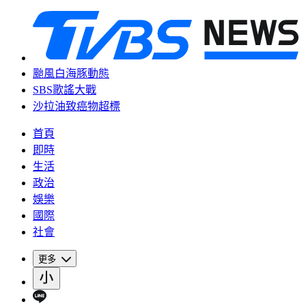
颱風白海豚動態
SBS歌謠大戰
沙拉油致癌物超標
首頁
即時
生活
政治
娛樂
國際
社會
更多