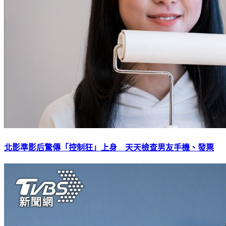
北影準影后驚傳「控制狂」上身 天天檢查男友手機、發票