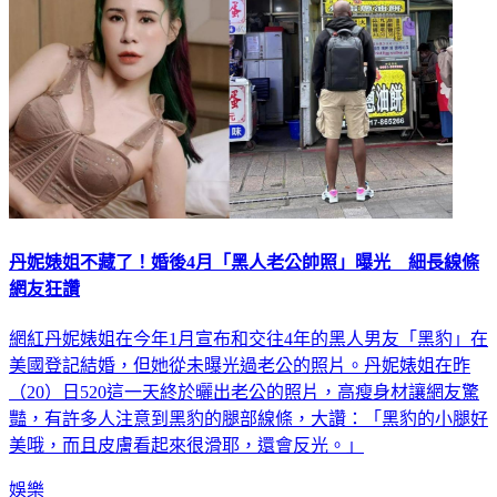
丹妮婊姐不藏了！婚後4月「黑人老公帥照」曝光 細長線條
網友狂讚
網紅丹妮婊姐在今年1月宣布和交往4年的黑人男友「黑豹」在
美國登記結婚，但她從未曝光過老公的照片。丹妮婊姐在昨
（20）日520這一天終於曬出老公的照片，高瘦身材讓網友驚
豔，有許多人注意到黑豹的腿部線條，大讚：「黑豹的小腿好
美哦，而且皮膚看起來很滑耶，還會反光。」
娛樂