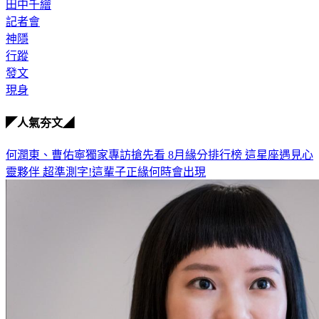
田中千繪
記者會
神隱
行蹤
發文
現身
◤人氣夯文◢
何潤東、曹佑寧獨家專訪搶先看
8月緣分排行榜 這星座遇見心
靈夥伴
超準測字!這輩子正緣何時會出現