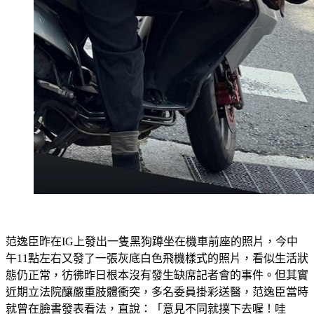
范逸臣昨在IG上發出一隻黑狗蹲坐在機車前座的照片，今中
午11點左右又發了一張灰底白色飛機樣式的照片，看似生活狀
態仍正常，彷彿昨日根本沒有發生缺席記者會的事件。但其實
近期立法院釀嚴重肢體衝突，多名委員掛彩送醫，范逸臣當時
就曾在臉書發表看法，直說：「意見不同就撲下去喔！哇