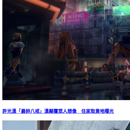
許光漢「最帥八戒」漢顛覆眾人想像 住家取景地曝光