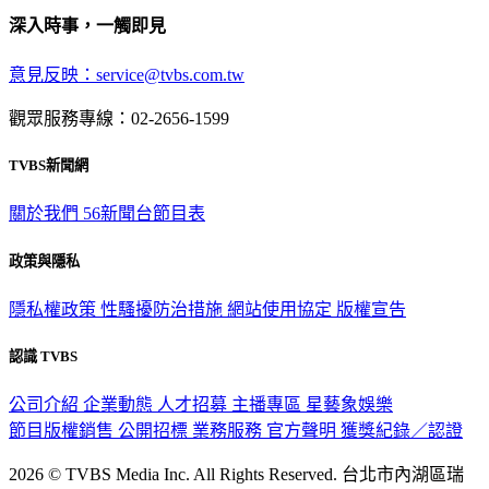
意見反映：service@tvbs.com.tw
觀眾服務專線：02-2656-1599
TVBS新聞網
關於我們
56新聞台節目表
政策與隱私
隱私權政策
性騷擾防治措施
網站使用協定
版權宣告
認識 TVBS
公司介紹
企業動態
人才招募
主播專區
星藝象娛樂
節目版權銷售
公開招標
業務服務
官方聲明
獲獎紀錄／認證
2026 © TVBS Media Inc. All Rights Reserved. 台北市內湖區瑞
光路451號 | 聯利媒體股份有限公司