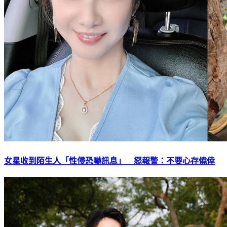
女星收到陌生人「性侵恐嚇訊息」 怒報警：不要心存僥倖