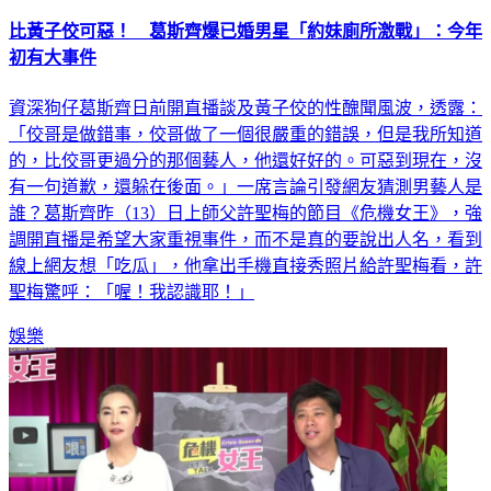
比黃子佼可惡！ 葛斯齊爆已婚男星「約妹廁所激戰」：今年
初有大事件
資深狗仔葛斯齊日前開直播談及黃子佼的性醜聞風波，透露：
「佼哥是做錯事，佼哥做了一個很嚴重的錯誤，但是我所知道
的，比佼哥更過分的那個藝人，他還好好的。可惡到現在，沒
有一句道歉，還躲在後面。」一席言論引發網友猜測男藝人是
誰？葛斯齊昨（13）日上師父許聖梅的節目《危機女王》，強
調開直播是希望大家重視事件，而不是真的要說出人名，看到
線上網友想「吃瓜」，他拿出手機直接秀照片給許聖梅看，許
聖梅驚呼：「喔！我認識耶！」
娛樂