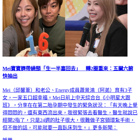
Mei寶寶臍帶繞頸「生一半塞回去」 轉2圈重來：五臟六腑
快抽出
Mei（邱馨葦）和老公、Energy成員蕭景鴻（阿弟）育有3子
女，一家五口超幸福。Mei日前上中天綜合台《小明星大跟
班》，分享在在第二胎孕期中發生的緊急狀況：「有天晚上覺
得悶悶的，還有東西流出來，我很緊張去看醫生，醫生就說已
經開2指了，只是24週的肚子很大，很難做子宮頸環紮手術，
但不做的話，可能就要一直臥床到生。」更多新聞：
娛樂