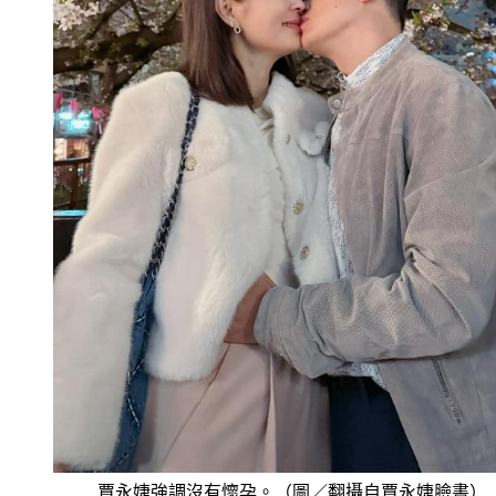
賈永婕強調沒有懷孕。（圖／翻攝自賈永婕臉書）