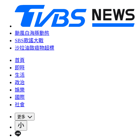
颱風白海豚動態
SBS歌謠大戰
沙拉油致癌物超標
首頁
即時
生活
政治
娛樂
國際
社會
更多