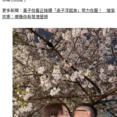
更多新聞：
黃子佼看正妹爆「桌子浮起來」努力在壓！　嗆吳
宗憲：哪像你有發洩管道