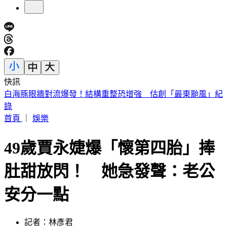
快訊
「小秦漢」張海漢驚傳過世！享壽68歲 好友悲痛證實
首頁
｜
娛樂
49歲賈永婕爆「懷第四胎」捧
肚甜放閃！ 她急發聲：老公
安分一點
記者：林彥君
發佈時間：2024.04.14 16:25