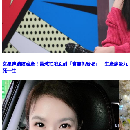
女星遭踹險流產！帶球拍戲忍耐「寶寶抓緊喔」 生產痛暈九
死一生