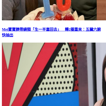
Mei寶寶臍帶繞頸「生一半塞回去」 轉2圈重來：五臟六腑
快抽出