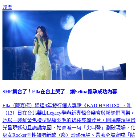
SHE集合了！Ella在台上哭了 爆Selina懷孕成功內幕
Ella（陳嘉樺）睽違9年發行個人專輯《BAD HABITS》，昨
（13）日在台北華山Legacy舉辦新專輯音樂會與粉絲們同樂，
她以一襲鮮黃色造型點綴羽毛的裙裝亮麗登台，開場時現場燈
光呈現迷幻且詭譎氛圍，她高喊一句「尖叫聲」劃破現場，化
身女Rocker率性飆唱新歌〈廢〉炒熱現場、帶著全場齊喊「隨
便」。