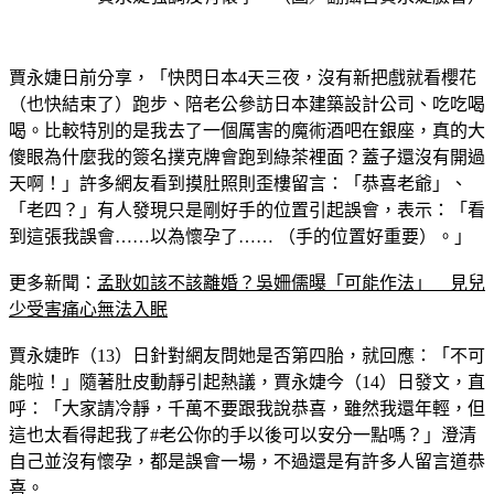
賈永婕日前分享，「快閃日本4天三夜，沒有新把戲就看櫻花
（也快結束了）跑步、陪老公參訪日本建築設計公司、吃吃喝
喝。比較特別的是我去了一個厲害的魔術酒吧在銀座，真的大
傻眼為什麼我的簽名撲克牌會跑到綠茶裡面？蓋子還沒有開過
天啊！」許多網友看到摸肚照則歪樓留言：「恭喜老爺」、
「老四？」有人發現只是剛好手的位置引起誤會，表示：「看
到這張我誤會……以為懷孕了…… （手的位置好重要）。」
更多新聞：
孟耿如該不該離婚？吳姍儒曝「可能作法」　見兒
少受害痛心無法入眠
賈永婕昨（13）日針對網友問她是否第四胎，就回應：「不可
能啦！」隨著肚皮動靜引起熱議，賈永婕今（14）日發文，直
呼：「大家請冷靜，千萬不要跟我說恭喜，雖然我還年輕，但
這也太看得起我了#老公你的手以後可以安分一點嗎？」澄清
自己並沒有懷孕，都是誤會一場，不過還是有許多人留言道恭
喜。