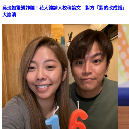
吳淡如驚遇詐騙！花大錢請人校稿論文 對方「對的改成錯」
大崩潰