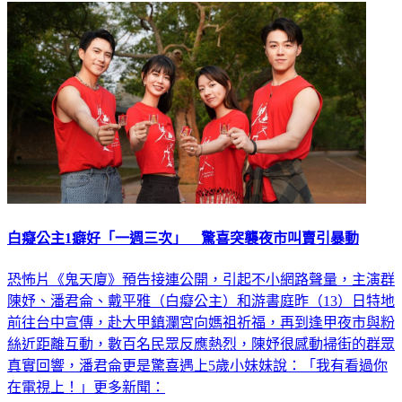
白癡公主1癖好「一週三次」 驚喜突襲夜市叫賣引暴動
恐怖片《鬼天廈》預告接連公開，引起不小網路聲量，主演群
陳妤、潘君侖、戴平雅（白癡公主）和游書庭昨（13）日特地
前往台中宣傳，赴大甲鎮瀾宮向媽祖祈福，再到逢甲夜市與粉
絲近距離互動，數百名民眾反應熱烈，陳妤很感動掃街的群眾
真實回響，潘君侖更是驚喜遇上5歲小妹妹說：「我有看過你
在電視上！」更多新聞：
娛樂