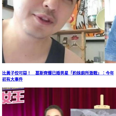
比黃子佼可惡！ 葛斯齊爆已婚男星「約妹廁所激戰」：今年
初有大事件