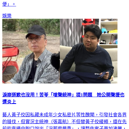
娛樂
淚崩道歉也沒用！苦苓「嗆聲統神」提1問題 她公開聲援也
遭炎上
藝人黃子佼因私藏未成年少女私密片等性醜聞，引發社會各界
的撻伐，但實況主統神（張嘉航）不但替黃子佼緩頰，還在先
前的直播中脫口說出「沒那麼嚴重」，讓整件案子更加沸騰，
統神也因此遭到多家廠商接連切割，而作家苦苓（王裕仁）也