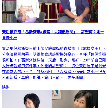
天后被抓姦！葛斯齊爆4線索「丟錢壓新聞」 許聖梅：她一
直是小三
資深狗仔葛斯齊日前上師父許聖梅的直播節目《危機女王》，
分享演藝圈內幕，明顯線索讓許聖梅好擔心，直呼「這個炸彈
很可怕。」葛斯齊說這位「天后」形象非常好，20年前自己剛
入行時就知道這件事，他也問許聖梅：「這位天后是不是到現
在還當人的小三？」許聖梅回：「沒有錯，這天后當小三很多
人都知道，真的不能講，會出人命。」更多新聞：
娛樂