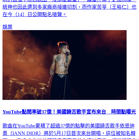
在今（14）日公開點名嗆聲。
娛樂
YouTube點閱率破37億！美國饒舌歌手宣布來台 時間點曝光
歌曲在YouTube累積了超過37億的點擊的美國饒舌歌手依恩迪
奧（IANN DIOR）將於5月17日首次來台開唱，這位被知名韓
團TXT點名合作的美國饒舌界巨星首次造訪寶島，相當期待此