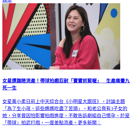
女星遭踹險流產！帶球拍戲忍耐「寶寶抓緊喔」 生產痛暈九
死一生
女星黃小柔日前上中天綜合台《小明星大跟班》，討論主題
「為了生小孩，這些媽媽吃盡了苦頭」，和老公育有3子女的
她，分享曾因怕影響拍戲進度，不敢告訴劇組自己懷孕，於是
「帶球」拍武打戲，一度差點流產。更多新聞：
娛樂