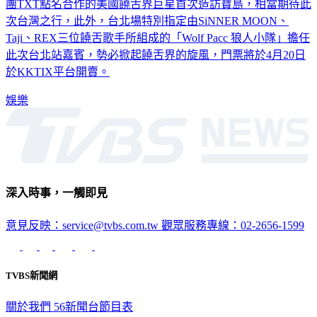
次台灣之行，此外，台北場特別指定由SiNNER MOON、
Taji、REX三位饒舌歌手所組成的「Wolf Pacc 狼人小隊」擔任
此次台北站嘉賓，勢必掀起饒舌界的旋風，門票將於4月20日
於KKTIX平台開賣。
娛樂
深入時事，一觸即見
意見反映：service@tvbs.com.tw
觀眾服務專線：02-2656-1599
TVBS新聞網
關於我們
56新聞台節目表