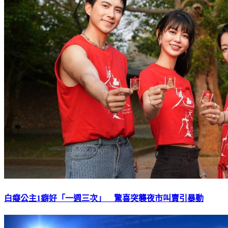
白癡公主1癖好「一週三次」 驚喜突襲夜市叫賣引暴動