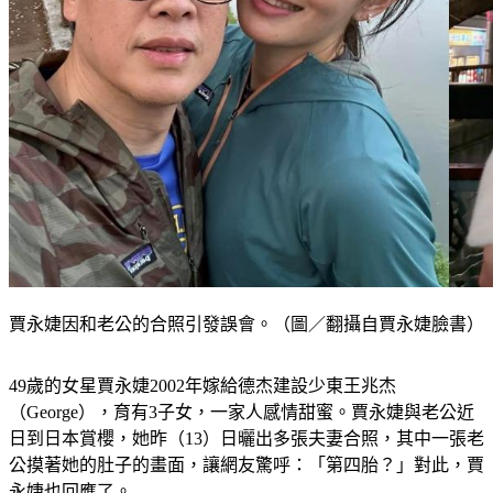
賈永婕因和老公的合照引發誤會。（圖／翻攝自賈永婕臉書）
49歲的女星賈永婕2002年嫁給德杰建設少東王兆杰
（George），育有3子女，一家人感情甜蜜。賈永婕與老公近
日到日本賞櫻，她昨（13）日曬出多張夫妻合照，其中一張老
公摸著她的肚子的畫面，讓網友驚呼：「第四胎？」對此，賈
永婕也回應了。