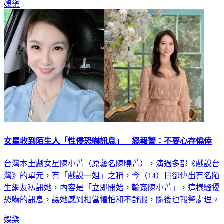
女星收到陌生人「性侵恐嚇訊息」 怒報警：不要心存僥倖
台灣本土劇女星陳小菁（原藝名陳曉菁），演過多部《戲說台
灣》的單元，有「戲說一姐」之稱，今（14）日卻傳出有名陌
生網友私訊她，內容是「立即開始，輪姦陳小菁」，這樣騷擾
恐嚇的訊息，讓她感到相當懼怕和不舒服，隨後也報警處理。
娛樂