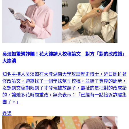
吳淡如驚遇詐騙！花大錢請人校稿論文 對方「對的改成錯」
大崩潰
知名主持人吳淡如在大陸湖南大學攻讀歷史博士，近日她忙著
修改論文，透露找了一個學姊幫忙校稿，並給了豐厚的酬勞，
沒想到交稿期限到了才發現被放鴿子，最扯的是把對的改成錯
的，讓她多花時間重改，無奈表示：「已經有一點接近詐騙集
團了。」
娛樂