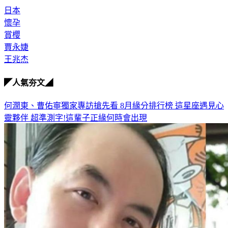
懷孕
賞櫻
賈永婕
王兆杰
◤人氣夯文◢
何潤東、曹佑寧獨家專訪搶先看
8月緣分排行榜 這星座遇見心
靈夥伴
超準測字!這輩子正緣何時會出現