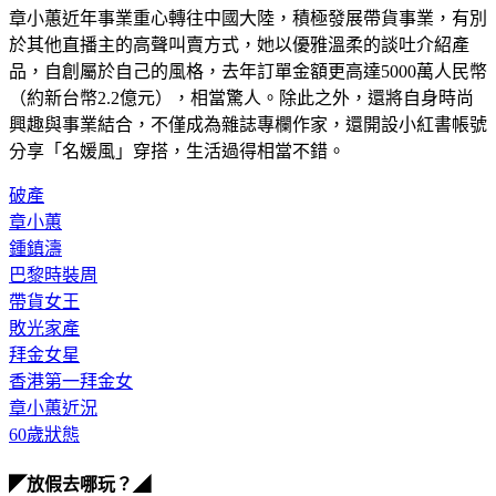
於其他直播主的高聲叫賣方式，她以優雅溫柔的談吐介紹產
品，自創屬於自己的風格，去年訂單金額更高達5000萬人民幣
（約新台幣2.2億元），相當驚人。除此之外，還將自身時尚
興趣與事業結合，不僅成為雜誌專欄作家，還開設小紅書帳號
分享「名媛風」穿搭，生活過得相當不錯。
破產
章小蕙
鍾鎮濤
巴黎時裝周
帶貨女王
敗光家產
拜金女星
香港第一拜金女
章小蕙近況
60歲狀態
◤放假去哪玩？◢