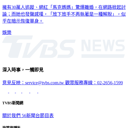
擁有30萬人追蹤、網紅「馬克媽媽」驚爆離婚，在網路掀起討
論；而她也發聲感嘆，「放下放手不再執著是一種解脫」，似
乎在暗示恢復單身。
娛樂
深入時事，一觸即見
意見反映：service@tvbs.com.tw
觀眾服務專線：02-2656-1599
TVBS新聞網
關於我們
56新聞台節目表
政策與隱私