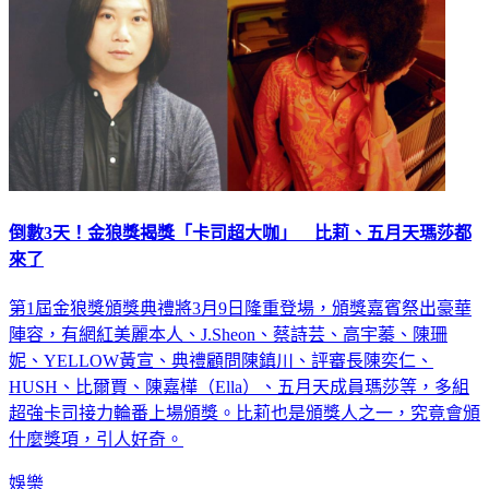
倒數3天！金狼獎揭獎「卡司超大咖」 比莉、五月天瑪莎都
來了
第1屆金狼獎頒獎典禮將3月9日隆重登場，頒獎嘉賓祭出豪華
陣容，有網紅美麗本人、J.Sheon、蔡詩芸、高宇蓁、陳珊
妮、YELLOW黃宣、典禮顧問陳鎮川、評審長陳奕仁、
HUSH、比爾賈、陳嘉樺（Ella）、五月天成員瑪莎等，多組
超強卡司接力輪番上場頒獎。比莉也是頒獎人之一，究竟會頒
什麼獎項，引人好奇。
娛樂