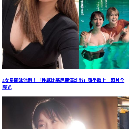
4女星開泳池趴！「性感比基尼豐滿炸出」嗨坐肩上 照片全
曝光