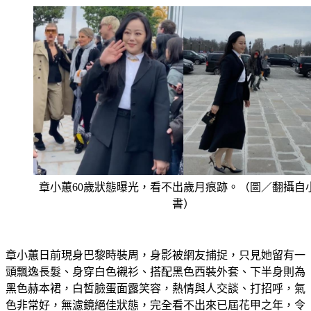
章小蕙60歲狀態曝光，看不出歲月痕跡。（圖／翻攝自
書）
章小蕙日前現身巴黎時裝周，身影被網友捕捉，只見她留有一
頭飄逸長髮、身穿白色襯衫、搭配黑色西裝外套、下半身則為
黑色赫本裙，白皙臉蛋面露笑容，熱情與人交談、打招呼，氣
色非常好，無濾鏡絕佳狀態，完全看不出來已屆花甲之年，令
人羨慕。