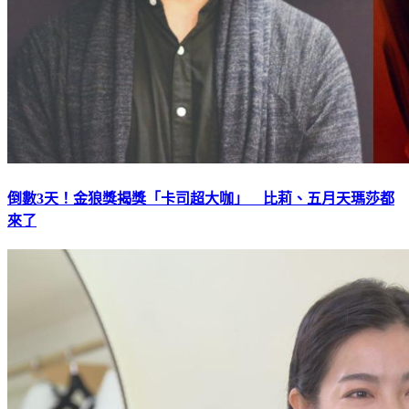
倒數3天！金狼獎揭獎「卡司超大咖」 比莉、五月天瑪莎都
來了