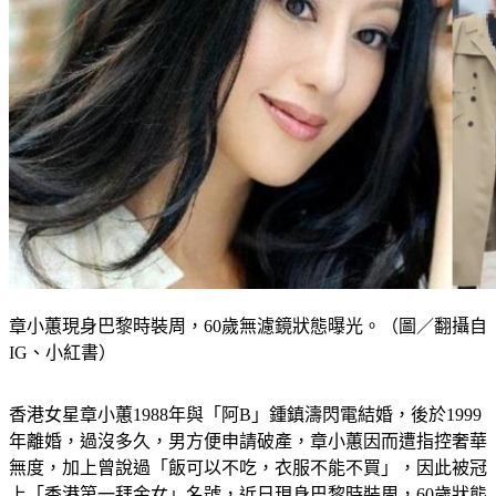
章小蕙現身巴黎時裝周，60歲無濾鏡狀態曝光。（圖／翻攝自
IG、小紅書）
香港女星章小蕙1988年與「阿B」鍾鎮濤閃電結婚，後於1999
年離婚，過沒多久，男方便申請破產，章小蕙因而遭指控奢華
無度，加上曾說過「飯可以不吃，衣服不能不買」，因此被冠
上「香港第一拜金女」名號，近日現身巴黎時裝周，60歲狀態
曝光。