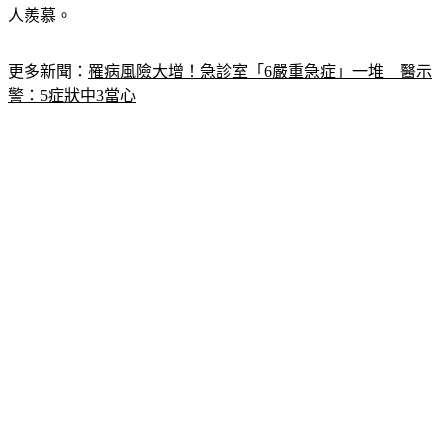
更多新聞：
罹病風險大增！急診室「6嚴重急症」一堆　醫示
警：5症狀中3當心
影片、照片曝光後，網友紛紛誇讚「好想問問姐姐是怎麼保養