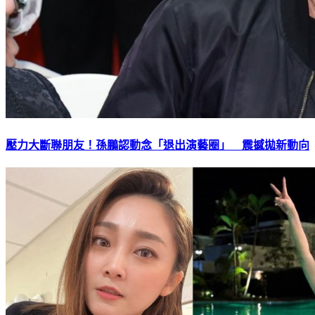
壓力大斷聯朋友！孫鵬認動念「退出演藝圈」 震撼拋新動向