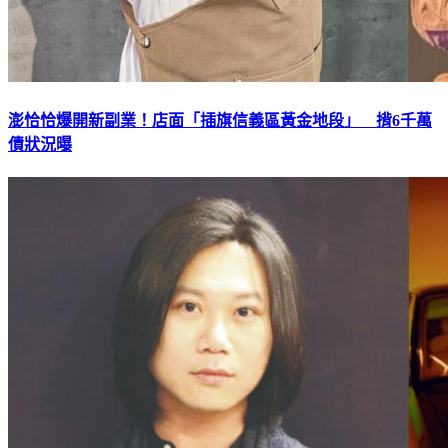
澎恰恰爆開新副業！店面「插旗信義區黃金地段」 揹6千萬
債狀況曝