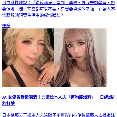
要像她一樣，甚麼都可以不要，只想要單純的幸福！」讓人不
禁聯想她現實生活中的感情狀態。
娛樂
AV女優曾受邀喝酒！力挺松本人志「遭狗屁爆料」 日網2點
秒打臉
日本綜藝天王松本人志這陣子不斷爆出指使後輩藝人去找嫩妹
來飯店房間喝酒，接著就性侵或性騷對方，「極樂進貢產業