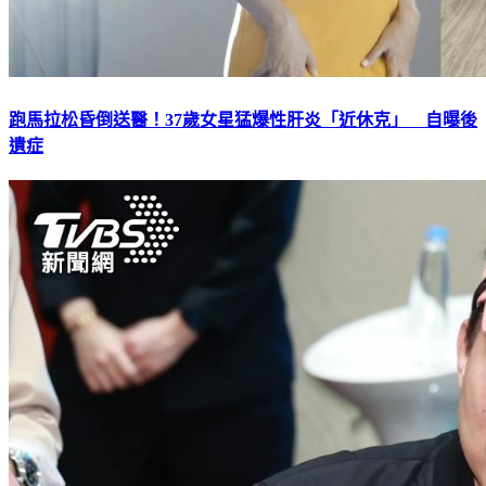
跑馬拉松昏倒送醫！37歲女星猛爆性肝炎「近休克」 自曝後
遺症