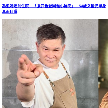
為追她喝到住院！「張菲舊愛同框小鮮肉」 54歲女星仍單身
真面目曝