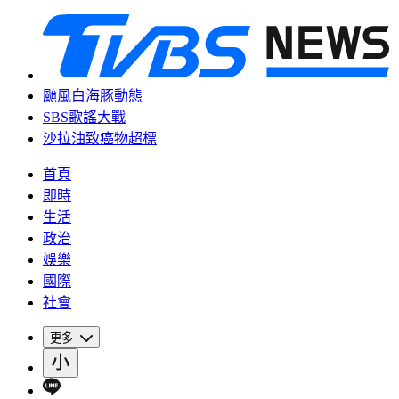
颱風白海豚動態
SBS歌謠大戰
沙拉油致癌物超標
首頁
即時
生活
政治
娛樂
國際
社會
更多