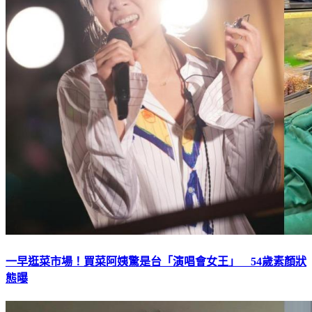
一早逛菜市場！買菜阿姨驚是台「演唱會女王」 54歲素顏狀
態曝