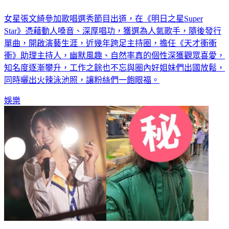
女星張文綺參加歌唱選秀節目出道，在《明日之星Super
Star》憑藉動人嗓音、深厚唱功，獲選為人氣歌手，隨後發行
單曲，開啟演藝生涯，近幾年跨足主持圈，擔任《天才衝衝
衝》助理主持人，幽默風趣、自然率真的個性深獲觀眾喜愛，
知名度逐漸攀升，工作之餘也不忘與圈內好姐妹們出國放鬆，
同時曬出火辣泳池照，讓粉絲們一飽眼福。
娛樂
一早逛菜市場！買菜阿姨驚是台「演唱會女王」 54歲素顏狀