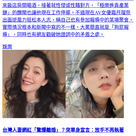
鏈」的醜聞也讓他現在工作停擺。不過現在AV女優霜月瑠奈
出面逆風力挺松本人志，稱自己也有參加報導中的某場聚會，
實際情況根本和新聞中寫的不一樣，大罵簡直就是「狗屁報
導」，同時也有網友戳破她證詞中的矛盾之處。
娛樂
台灣人妻網紅「驚爆離婚」？突單身宣言：放手不再執著