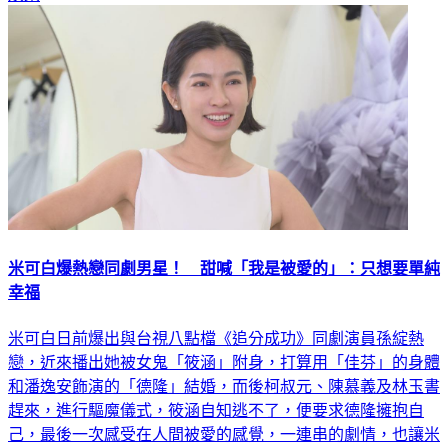
米可白爆熱戀同劇男星！ 甜喊「我是被愛的」：只想要單純
幸福
米可白日前爆出與台視八點檔《追分成功》同劇演員孫綻熱
戀，近來播出她被女鬼「筱涵」附身，打算用「佳芬」的身體
和潘逸安飾演的「德隆」結婚，而後柯叔元、陳慕義及林玉書
趕來，進行驅魔儀式，筱涵自知逃不了，便要求德隆擁抱自
己，最後一次感受在人間被愛的感覺，一連串的劇情，也讓米
可白感性地說：「從筱涵身上學到了勇敢，讓我去想學習、想