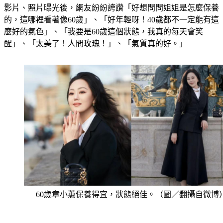
的，這哪裡看著像60歲」、「好年輕呀！40歲都不一定能有這
麼好的氣色」、「我要是60歲這個狀態，我真的每天會笑
醒」、「太美了！人間玫瑰！」、「氣質真的好。」
60歲章小蕙保養得宜，狀態絕佳。（圖／翻攝自微博
章小蕙近年事業重心轉往中國大陸，積極發展帶貨事業，有別