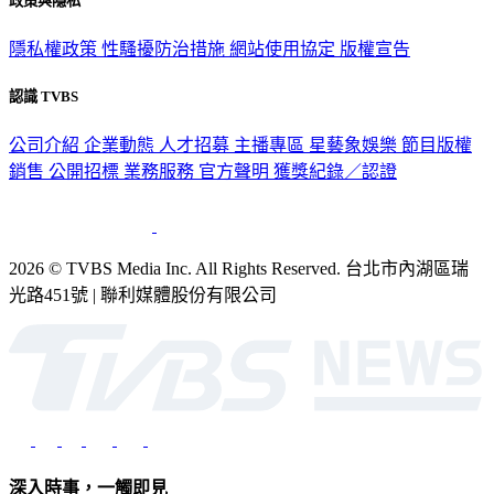
隱私權政策
性騷擾防治措施
網站使用協定
版權宣告
認識 TVBS
公司介紹
企業動態
人才招募
主播專區
星藝象娛樂
節目版權
銷售
公開招標
業務服務
官方聲明
獲獎紀錄／認證
2026 © TVBS Media Inc. All Rights Reserved. 台北市內湖區瑞
光路451號 | 聯利媒體股份有限公司
深入時事，一觸即見