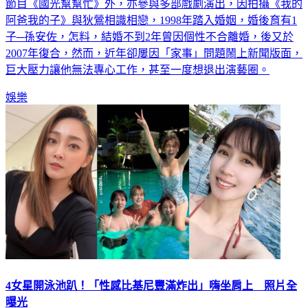
阿爸我的子》與狄鶯相識相戀，1998年踏入婚姻，婚後育有1
子─孫安佐，怎料，結婚不到2年曾因個性不合離婚，後又於
2007年復合，然而，近年卻屢因「家事」問題鬧上新聞版面，
巨大壓力讓他無法專心工作，甚至一度想退出演藝圈。
娛樂
4女星開泳池趴！「性感比基尼豐滿炸出」嗨坐肩上 照片全
曝光