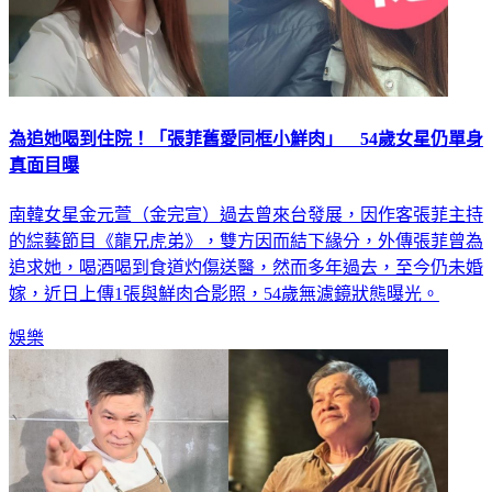
為追她喝到住院！「張菲舊愛同框小鮮肉」 54歲女星仍單身
真面目曝
南韓女星金元萱（金完宣）過去曾來台發展，因作客張菲主持
的綜藝節目《龍兄虎弟》，雙方因而結下緣分，外傳張菲曾為
追求她，喝酒喝到食道灼傷送醫，然而多年過去，至今仍未婚
嫁，近日上傳1張與鮮肉合影照，54歲無濾鏡狀態曝光。
娛樂