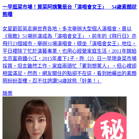
態曝
女星劉若英走遍世界各地，多次舉辦大型個人演唱會，曾以
《我敢》51場巡演成為「演唱會女王」，前年的《飛行日》亦
飛行23個城市、舉辦31場演唱會，穩坐「演唱會女王」地位，
平日裡除了忙於演藝事業，也用心經營家庭生活，2011年嫁給
北京富商鍾小江，2015年產下1子，昨（2）日一早現身菜市場
採買，坦言雖然工作、家庭兩頭忙「累到想罵人」，但心裡卻
相當滿足，然而，網友關住的點卻不在這，看到她曬出的素顏
照紛紛歪樓，忍不住誇讚54歲狀態「好美！」
娛樂