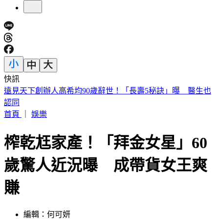
快訊
美股開盤／聯準會升息疑慮意外減緩！標普、那指「雙開高」
首頁
｜
娛樂
榨乾尪家產！「拜金女星」60
歲驚人近況曝 成帶貨女王爽
賺
編輯：何可妍
發佈時間：2024.03.06 13:52