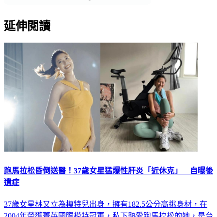
延伸閱讀
跑馬拉松昏倒送醫！37歲女星猛爆性肝炎「近休克」 自曝後
遺症
37歲女星林又立為模特兒出身，擁有182.5公分高挑身材，在
2004年榮獲菁英國際模特冠軍，私下熱愛跑馬拉松的她，是台
灣首位挑戰4大極地超馬賽事的女選手，有「超馬名模」稱