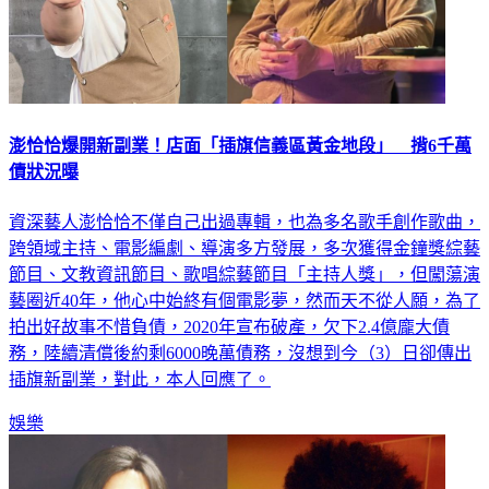
澎恰恰爆開新副業！店面「插旗信義區黃金地段」 揹6千萬
債狀況曝
資深藝人澎恰恰不僅自己出過專輯，也為多名歌手創作歌曲，
跨領域主持、電影編劇、導演多方發展，多次獲得金鐘獎綜藝
節目、文教資訊節目、歌唱綜藝節目「主持人獎」，但闖蕩演
藝圈近40年，他心中始終有個電影夢，然而天不從人願，為了
拍出好故事不惜負債，2020年宣布破產，欠下2.4億龐大債
務，陸續清償後約剩6000晚萬債務，沒想到今（3）日卻傳出
插旗新副業，對此，本人回應了。
娛樂