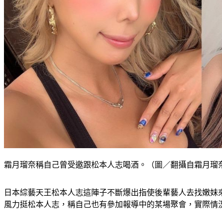
霜月瑠奈稱自己曾受邀跟松本人志喝酒。（圖／翻攝自霜月瑠
日本綜藝天王松本人志這陣子不斷爆出指使後輩藝人去找嫩妹
風力挺松本人志，稱自己也有參加報導中的某場聚會，實際情