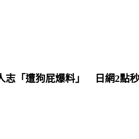
棄守
人志「遭狗屁爆料」 日網2點