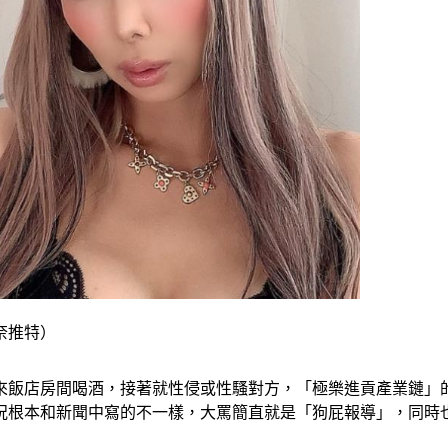
奈推特）
來飯店房間喝酒，接著就性侵或性騷對方，「極樂進貢產業鏈」
況根本和新聞中寫的不一樣，大罵簡直就是「狗屁報導」，同時