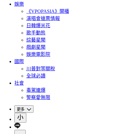
娛樂
《VPOPASIA》開播
演唱會搶票情報
日韓爆米花
歌手動態
綜藝星聞
戲劇星聞
娛樂電影院
國際
川普對等關稅
全球必讀
社會
毒駕連爆
警察愛無限
更多