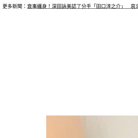
更多新聞：
衰事纏身！深田詠美認了分手「田口淳之介」　哀