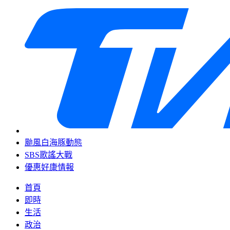
颱風白海豚動態
SBS歌謠大戰
優惠好康情報
首頁
即時
生活
政治