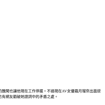
的醜聞也讓他現在工作停擺。不過現在AV女優霜月瑠奈出面逆
也有網友戳破她證詞中的矛盾之處。