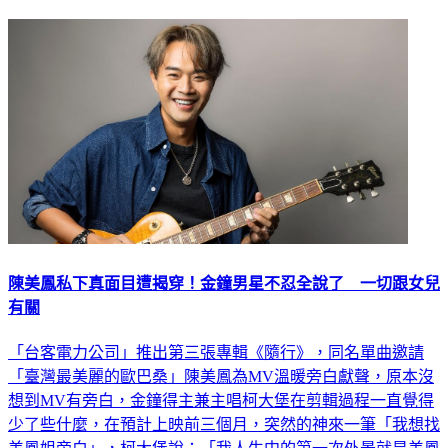
陳美鳳私下真面目遭揭穿！金鐘男星不忍全說了 一切跟女兒
有關
「台客電力公司」推出第三張專輯《隨行》，同名單曲邀請
「臺灣最美麗的歐巴桑」陳美鳳為MV溫暖旁白獻聲，原本沒
想到MV有旁白，金鐘得主兼主唱柯大堡在剪輯過程一直覺得
少了些什麼，在預計上映前三個月，突然的神來一筆「我想找