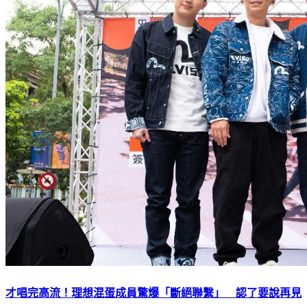
才唱完高流！理想混蛋成員驚爆「斷絕聯繫」 認了要說再見