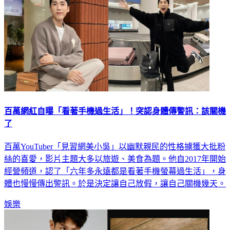
百萬網紅自曝「看著手機過生活」！突認身體傳警訊：該關機
了
百萬YouTuber「見習網美小吳」以幽默親民的性格擄獲大批粉
絲的喜愛，影片主題大多以旅遊、美食為題。他自2017年開始
經營頻道，認了「六年多永遠都是看著手機螢幕過生活」，身
體也慢慢傳出警訊。於是決定讓自己放假，讓自己關機幾天。
娛樂