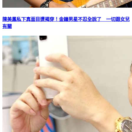
陳美鳳私下真面目遭揭穿！金鐘男星不忍全說了 一切跟女兒
有關