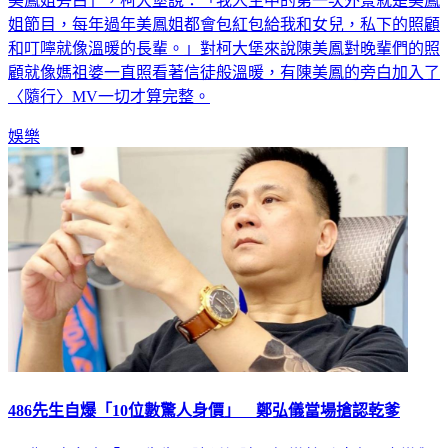
美鳳姐旁白」，柯大堡說：「我人生中的第一次外景就是美鳳
姐節目，每年過年美鳳姐都會包紅包給我和女兒，私下的照顧
和叮嚀就像溫暖的長輩。」對柯大堡來說陳美鳳對晚輩們的照
顧就像媽祖婆一直照看著信徒般溫暖，有陳美鳳的旁白加入了
〈隨行〉MV一切才算完整。
娛樂
486先生自爆「10位數驚人身價」 鄭弘儀當場搶認乾爹