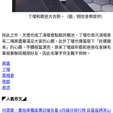
丁噹和歌迷大合照。（圖／相信音樂提供）
除此之外，天燈也成了演唱會點歌許願池，丁噹也表示演唱會
有二場將盡量滿足大家的心願，此外丁噹也揮毫寫下「好運龍
來」的心願，字體相當漂亮，原來丁噹過年都和爸爸在家練毛
筆寫春聯送親朋好友，因此毛筆字完全難不倒她。
高雄
丁噹
簽唱會
夜遊
高流
◤人氣夯文◢
何潤東、曹佑寧獨家專訪搶先看
8月緣分排行榜 這星座遇見心