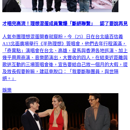
才唱完高流！理想混蛋成員驚爆「斷絕聯繫」 認了要說再見
人氣夯團理想混蛋開春就寵粉，今（25）日在台北遠百信義
A13北面廣場舉行《半熟理想》簽唱會，他們去年行程滿滿，
「奇異點」演唱會在台北、高雄，星馬與香港各地巡演、加上
幾乎周周商演、音樂節演出，大豐收的四人，在結束近距離與
歌迷互動的三場簽唱會後，宣告要給自己放一個月的大假，提
及放長假要幹嘛，建廷竟脫口：「我要斷聯團員，與世隔
絕。」
娛樂