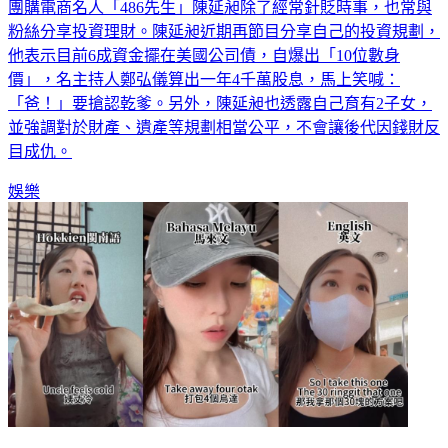
團購電商名人「486先生」陳延昶除了經常針貶時事，也常與
粉絲分享投資理財。陳延昶近期再節目分享自己的投資規劃，
他表示目前6成資金擺在美國公司債，自爆出「10位數身
價」，名主持人鄭弘儀算出一年4千萬股息，馬上笑喊：
「爸！」要搶認乾爹。另外，陳延昶也透露自己育有2子女，
並強調對於財產、遺產等規劃相當公平，不會讓後代因錢財反
目成仇。
娛樂