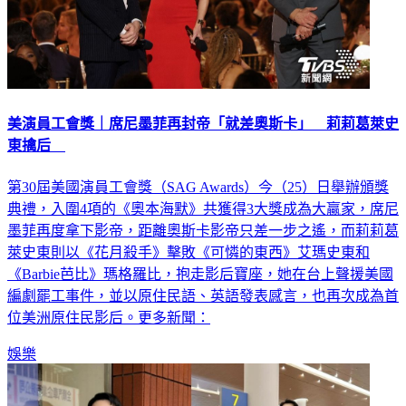
美演員工會獎｜席尼墨菲再封帝「就差奧斯卡」 莉莉葛萊史
東擒后
第30屆美國演員工會獎（SAG Awards）今（25）日舉辦頒獎
典禮，入圍4項的《奧本海默》共獲得3大獎成為大贏家，席尼
墨菲再度拿下影帝，距離奧斯卡影帝只差一步之遙，而莉莉葛
萊史東則以《花月殺手》擊敗《可憐的東西》艾瑪史東和
《Barbie芭比》瑪格羅比，抱走影后寶座，她在台上聲援美國
編劇罷工事件，並以原住民語、英語發表感言，也再次成為首
位美洲原住民影后。更多新聞：
娛樂