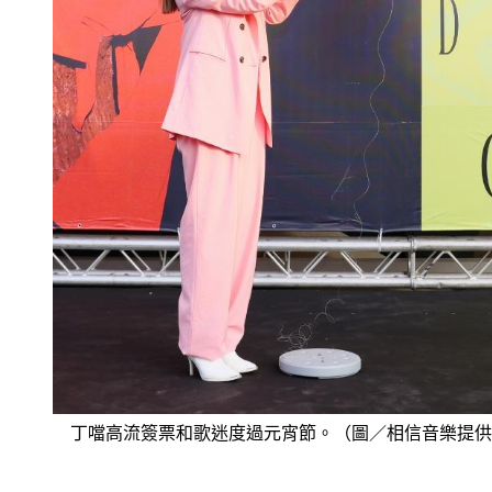
丁噹高流簽票和歌迷度過元宵節。（圖／相信音樂提供