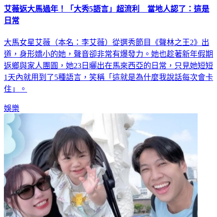
艾薇返大馬過年！「大秀5語言」超流利 當地人認了：這是
日常
大馬女星艾薇（本名：李艾薇）從選秀節目《聲林之王2》出
道，身形嬌小的她，聲音卻非常有爆發力。她也趁著新年假期
返鄉與家人團圓，她23日曬出在馬來西亞的日常，只見她短短
1天內就用到了5種語言，笑稱「這就是為什麼我說話每次會卡
住」。
娛樂