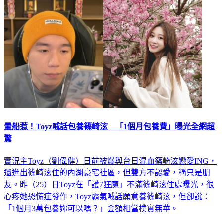
暈船惹！Toyz喊話包養篠崎泫 「1個月包養費」曝光全網超
驚
實況主Toyz（劉偉健）日前被爆與台日混血篠崎泫戀愛ING，
還進出篠崎泫住的內湖豪宅社區，但雙方不認愛，稱只是朋
友。昨（25）日Toyz在「護7狂魔」不滿篠崎泫住處曝光，很
心疼她恐慌症發作，Toyz霸氣喊話願意養篠崎泫，但卻說：
「1個月3萬包養妳可以嗎？」金額相當樸實無華。