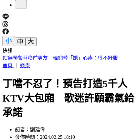
快訊
快訊／財神爺不在家 威力彩頭獎、二獎雙槓龜
首頁
｜
娛樂
丁噹不忍了！預告打造5千人
KTV大包廂 歌迷許願霸氣給
承諾
記者：劉建偉
發佈時間：2024.02.25 18:10