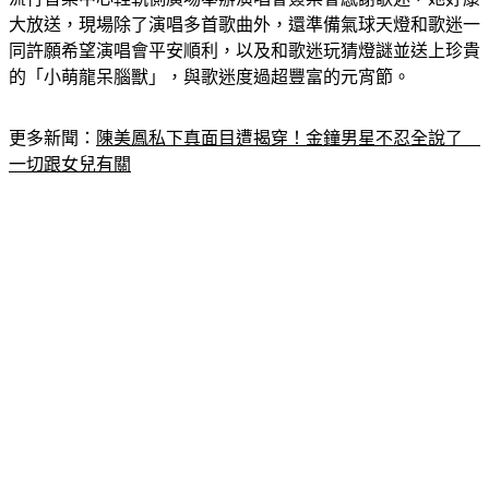
大放送，現場除了演唱多首歌曲外，還準備氣球天燈和歌迷一
同許願希望演唱會平安順利，以及和歌迷玩猜燈謎並送上珍貴
的「小萌龍呆腦獸」，與歌迷度過超豐富的元宵節。
更多新聞：
陳美鳳私下真面目遭揭穿！金鐘男星不忍全說了　
一切跟女兒有關