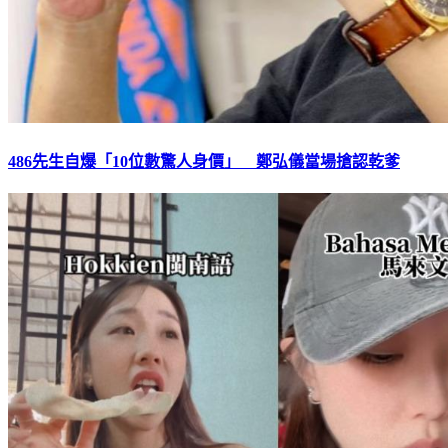
486先生自爆「10位數驚人身價」 鄭弘儀當場搶認乾爹