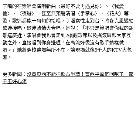
丁噹的在簽唱會演唱新曲〈最好不要再遇見你〉、〈我愛
他〉、〈夜遊〉，甚至無預警清唱〈手掌心〉、〈花火〉等
歌，歌迷都能一句句的接唱，丁噹索性走到台下將麥克風遞給
歌迷接唱，歌迷熱情大合唱，她說：「不只是簽唱會你我的距
離這麼近，演唱會我也會走到2樓觀眾席以及搖滾區跟大家互
動之外，直接唱到你身邊喔！在高流好像沒有歌手這樣做
過。」她將穿梭整場無所不在，讓現場就像5千人的KTV大包
廂。
更多新聞：
沒買東西不能拍照惹爭議！曹西平霸氣回嗆了　龍
千玉好心疼