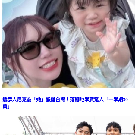
這群人尼克為「她」搬離台灣！落腳地學費驚人「一學期30
萬」