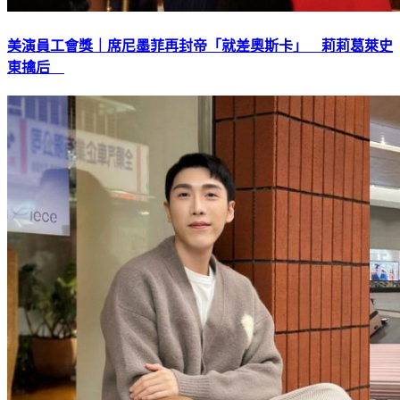
美演員工會獎｜席尼墨菲再封帝「就差奧斯卡」 莉莉葛萊史
東擒后