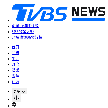
颱風白海豚動態
SBS歌謠大戰
沙拉油致癌物超標
首頁
即時
生活
政治
娛樂
國際
社會
更多