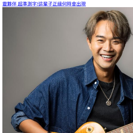
靈夥伴
超準測字!這輩子正緣何時會出現