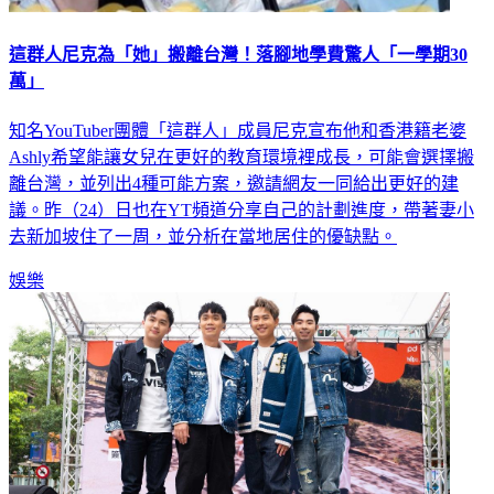
這群人尼克為「她」搬離台灣！落腳地學費驚人「一學期30
萬」
知名YouTuber團體「這群人」成員尼克宣布他和香港籍老婆
Ashly希望能讓女兒在更好的教育環境裡成長，可能會選擇搬
離台灣，並列出4種可能方案，邀請網友一同給出更好的建
議。昨（24）日也在YT頻道分享自己的計劃進度，帶著妻小
去新加坡住了一周，並分析在當地居住的優缺點。
娛樂