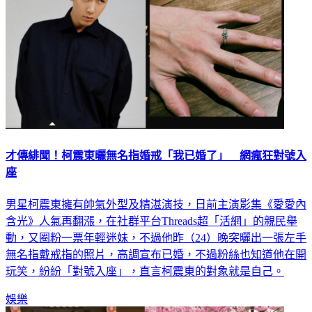
才傳緋聞！柯震東曬無名指婚戒「我已婚了」 網瘋狂對號入
座
男星柯震東擁有帥氣外型及精湛演技，日前主演影集《愛愛內
含光》人氣再翻漲，在社群平台Threads超「活網」的親民舉
動，又圈粉一票年輕迷妹，不過他昨（24）晚突曬出一張左手
無名指戴戒指的照片，高調宣布已婚，不過粉絲也知道他在開
玩笑，紛紛「對號入座」，直言柯震東的對象就是自己。
娛樂