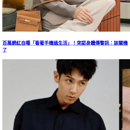
百萬網紅自曝「看著手機過生活」！突認身體傳警訊：該關機
了